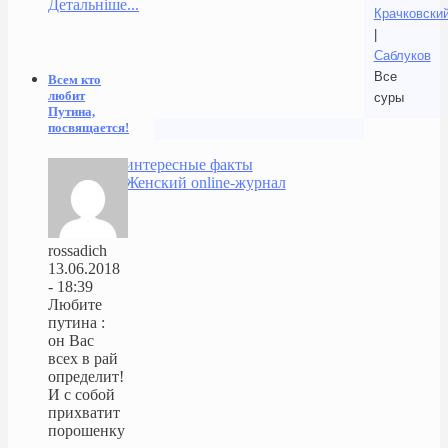
Детальніше...
Крачковски
|
Саблуков
Все
Всем кто
любит
суры
Путина,
посвящается!
интересные факты
Женский online-журнал
rossadich
13.06.2018
- 18:39
Любите
путина :
он Вас
всех в рай
определит!
И с собой
прихватит
порошенку