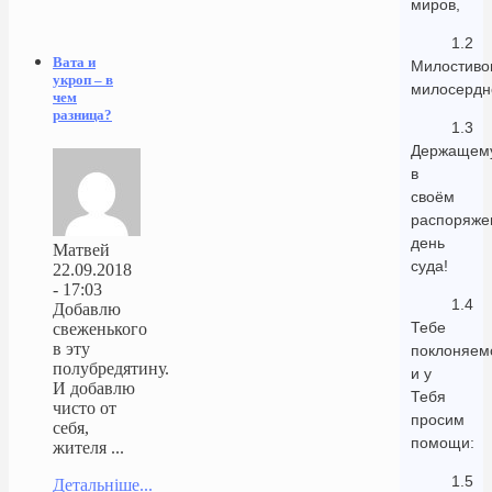
миров,
1.2
Вата и
Милостиво
укроп – в
милосердн
чем
разница?
1.3
Держащем
в
своём
распоряже
день
Матвей
суда!
22.09.2018
- 17:03
1.4
Добавлю
Тебе
свеженького
в эту
поклоняем
полубредятину.
и у
И добавлю
Тебя
чисто от
просим
себя,
помощи:
жителя ...
1.5
Детальніше...