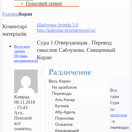
Голосовий сервер
Головна
Коран
Коментарі
Шаблоны Joomla 3.0
http://kalendar-beremennosti.ru/
матеріалів
Сура 1 Отверзающая.. Перевод
Всем кто
смыслов Саблукова. Священный
любит
Коран
Путина,
посвящается!
Весь Коран
На арабском
Все
Переводы
суры
Камрад
Аль-Азхар
08.11.2018
Сура
Кулиев
- 15:43
на
Абу-Адель
Ага..
арабском
Пенсией
Порохова
- в
всё
Османов
переводах:
понятно,
Крачковский