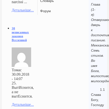
Словарь
narcissi ...
Глава
(1-
Детальніше...
Форум
я):
Отверзаю
дверь
30
к
неписанных
досточти
законов
Вселенной
писанию.
Мекканска
Семь
стихов.
Во
имя
Томас
Бога,
30.09.2018
милостиво
- 14:07
милосердн
25.
ВытИснится,
1.1
а не
Слава
вытЕснится.
Богу,
Детальніше...
Господу