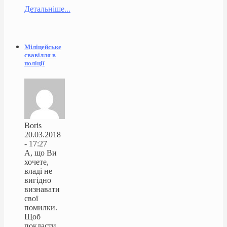
Детальніше...
Міліцейське
свавілля в
поліції
Boris
20.03.2018
- 17:27
А, що Ви
хочете,
владі не
вигідно
визнавати
свої
помилки.
Щоб
покласти