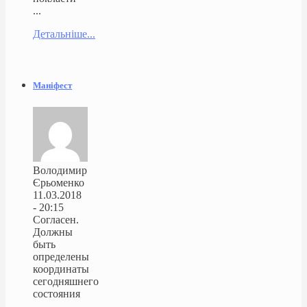
...
Детальніше...
Маніфест
Володимир
Єрьоменко
11.03.2018
- 20:15
Согласен.
Должны
быть
определены
координаты
сегодняшнего
состояния
...