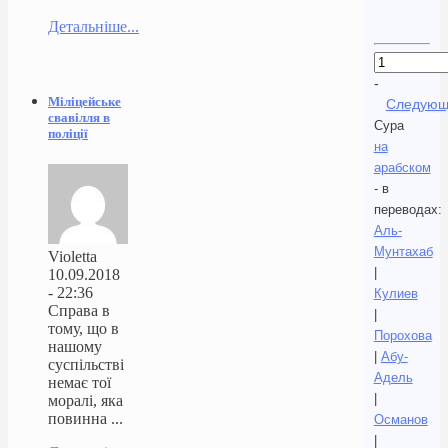
Детальніше...
-
Міліцейське
Следующ
свавілля в
Сура
поліції
на
арабском
- в
переводах:
Аль-
Мунтахаб
Violetta
|
10.09.2018
- 22:36
Кулиев
Справа в
|
тому, що в
Порохова
нашому
|
Абу-
суспільстві
Адель
немає тої
|
моралі, яка
повинна ...
Османов
|