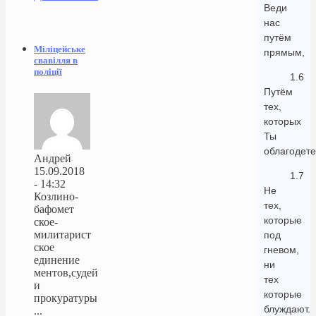
Веди
нас
путём
Міліцейське
прямым,
свавілля в
поліції
1.6
Путём
тех,
которых
Ты
облагодете
Андрей
15.09.2018
1.7
- 14:32
Не
Козлино-
тех,
бафомет
которые
ское-
милитарист
под
ское
гневом,
единение
ни
ментов,судей
тех
и
которые
прокуратуры
блуждают.
...