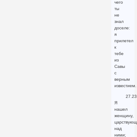
чего
ты
не
знал
доселе:
я
прилетел
к
тебе
из
Савы
с
верным
известием.
27.23
Я
нашел
женщину,
царствую
над
ними;