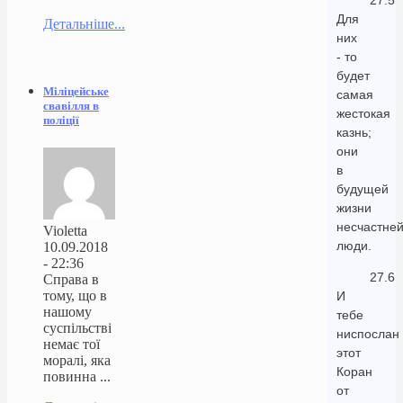
27.5
Для
Детальніше...
них
- то
будет
Міліцейське
самая
свавілля в
жестокая
поліції
казнь;
они
в
будущей
жизни
несчастне
Violetta
люди.
10.09.2018
- 22:36
27.6
Справа в
тому, що в
И
нашому
тебе
суспільстві
ниспослан
немає тої
этот
моралі, яка
Коран
повинна ...
от