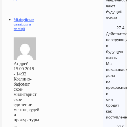
увереннос
чают
будущей
жизни.
Міліцейське
свавілля в
27.4
поліції
Действител
неверующ
в
будущую
жизнь
Андрей
Мы
15.09.2018
показывае
- 14:32
дела
Козлино-
их
бафомет
прекрасны
ское-
и
милитарист
ское
они
единение
бродят
ментов,судей
как
и
исступлен
прокуратуры
...