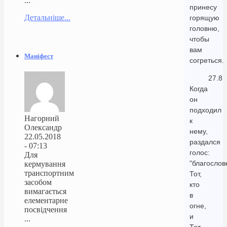
...
принесу
Детальніше...
горящую
головню,
чтобы
вам
Маніфест
согреться.
27.8
Когда
он
подходил
Нагорний
к
Олександр
нему,
22.05.2018
раздался
- 07:13
голос:
Для
"благослов
кермування
транспортним
Тот,
засобом
кто
вимагається
в
елементарне
огне,
посвідчення
и
...