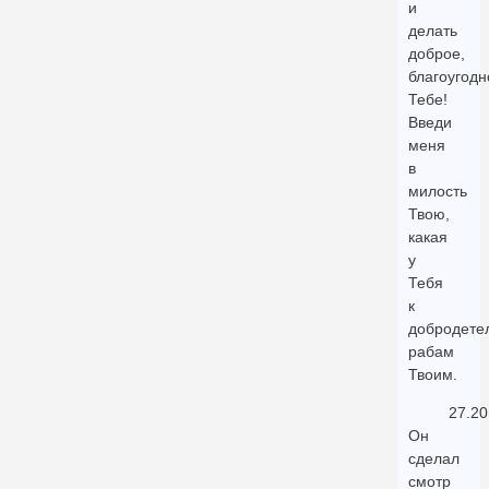
и
делать
доброе,
благоугодн
Тебе!
Введи
меня
в
милость
Твою,
какая
у
Тебя
к
добродете
рабам
Твоим.
27.20
Он
сделал
смотр