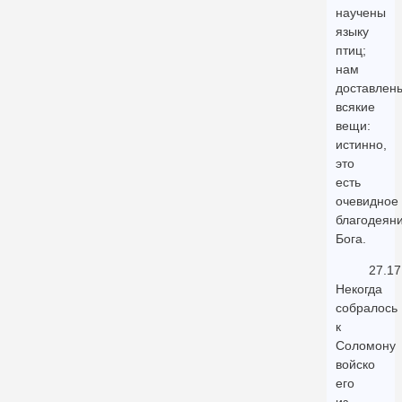
научены
языку
птиц;
нам
доставлен
всякие
вещи:
истинно,
это
есть
очевидное
благодеян
Бога.
27.17
Некогда
собралось
к
Соломону
войско
его