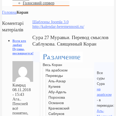
Голосовий сервер
Головна
Коран
Коментарі
Шаблоны Joomla 3.0
http://kalendar-beremennosti.ru/
матеріалів
Сура 27 Муравьи. Перевод смыслов
Всем кто
Саблукова. Священный Коран
любит
Путина,
посвящается!
Весь Коран
На арабском
Все
Переводы
суры
Аль-Азхар
Сура
Камрад
Кулиев
на
08.11.2018
Абу-Адель
- 15:43
арабском
Порохова
Ага..
- в
Османов
Пенсией
переводах:
Крачковский
всё
Аль-
понятно,
Саблуков