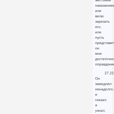
жестоким
наказание
или
велю
зарезать
его,
или
пусть
представит
он
мне
достаточн
оправдани
27.22
Он
замедлил
ненадолго;
и
сказал:
я
узнал,