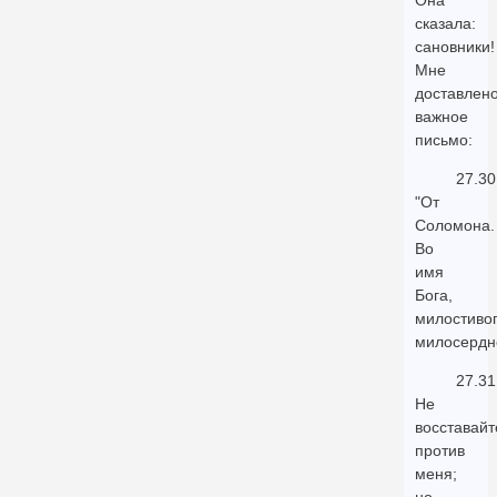
Она
сказала:
сановники!
Мне
доставлен
важное
письмо:
27.30
"От
Соломона.
Во
имя
Бога,
милостивог
милосердн
27.31
Не
восставайт
против
меня;