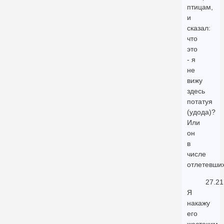
птицам,
и
сказал:
что
это
- я
не
вижу
здесь
потатуя
(удода)?
Или
он
в
числе
отлетевши
27.21
Я
накажу
его