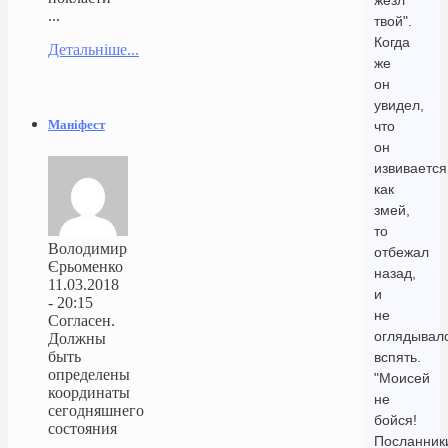
жезл
...
твой".
Когда
Детальніше...
же
он
увидел,
Маніфест
что
он
извивается
как
змей,
то
Володимир
отбежал
Єрьоменко
назад,
11.03.2018
и
- 20:15
не
Согласен.
оглядывал
Должны
быть
вспять.
определены
"Моисей
координаты
не
сегодняшнего
бойся!
состояния
Посланник
...