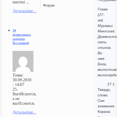
narcissi ...
Форум
Глава
Детальніше...
(27-
ая):
Муравьи.
30
Меккская.
неписанных
Девяност
законов
пять
Вселенной
стихов.
Во
имя
Бога,
милостиво
Томас
милосердн
30.09.2018
27.1
- 14:07
25.
Твердо,
ВытИснится,
слово.
а не
Сии
вытЕснится.
знамения
Корана
Детальніше...