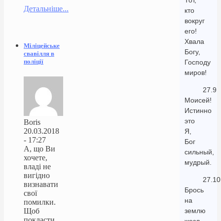
Тот,
Детальніше...
кто
вокруг
его!
Хвала
Міліцейське
Богу,
свавілля в
поліції
Господу
миров!
27.9
Моисей!
Истинно
это
Boris
20.03.2018
Я,
- 17:27
Бог
А, що Ви
сильный,
хочете,
мудрый.
владі не
вигідно
27.10
визнавати
Брось
свої
на
помилки.
Щоб
землю
покласти