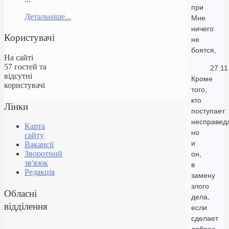
при
Детальніше...
Мне
ничего
Користувачі
не
боятся,
На сайті
57 гостей та
27.11
відсутні
Кроме
користувачі
того,
кто
Лінки
поступает
несправед
Карта
но
сайту
и
Вакансії
Зворотний
он,
зв'язок
в
Редакція
замену
злого
Обласні
дела,
відділення
если
сделает