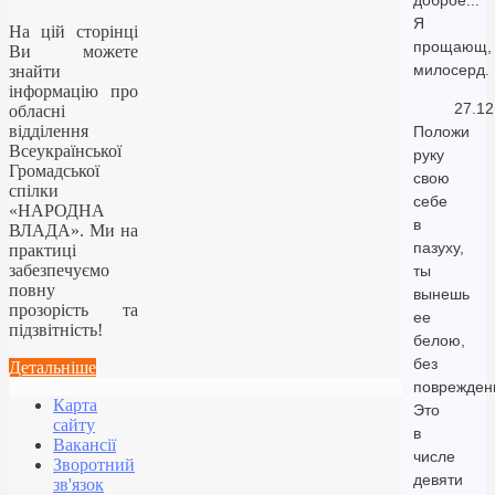
доброе...
Я
На цій сторінці
прощающ,
Ви можете
милосерд.
знайти
інформацію про
27.12
обласні
відділення
Положи
Всеукраїнської
руку
Громадської
свою
спілки
себе
«НАРОДНА
в
ВЛАДА». Ми на
пазуху,
практиці
забезпечуємо
ты
повну
вынешь
прозорість та
ее
підзвітність!
белою,
без
Детальніше
поврежден
Карта
Это
сайту
в
Вакансії
числе
Зворотний
девяти
зв'язок