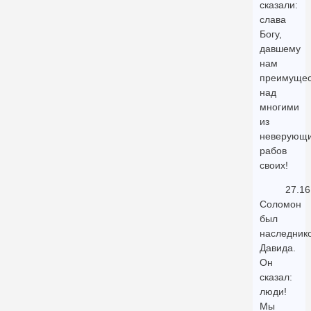
сказали:
слава
Богу,
давшему
нам
преимущес
над
многими
из
неверующ
рабов
своих!
27.16
Соломон
был
наследник
Давида.
Он
сказал:
люди!
Мы