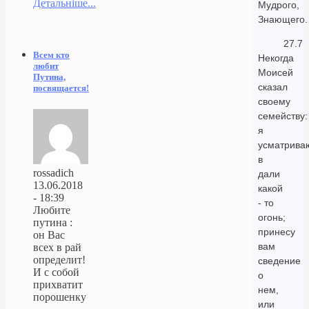
Детальніше...
Мудрого,
Знающего.
27.7
Всем кто
Некогда
любит
Моисей
Путина,
сказал
посвящается!
своему
семейству:
я
усматрива
в
rossadich
дали
13.06.2018
какой
- 18:39
- то
Любите
огонь;
путина :
принесу
он Вас
вам
всех в рай
определит!
сведение
И с собой
о
прихватит
нем,
порошенку
или