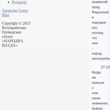
знамений
Редакція
пред
Tangerine
Green
Фараоном
Blue
и
народом
Copyright © 2015
Всеукраїнська
его:
Громадська
потому
спілка
что
«НАРОДНА
они
ВЛАДА»
-
народ
непотребн
27.13
Когда
же
пришли
к
ним
наши
знамения,
бывши