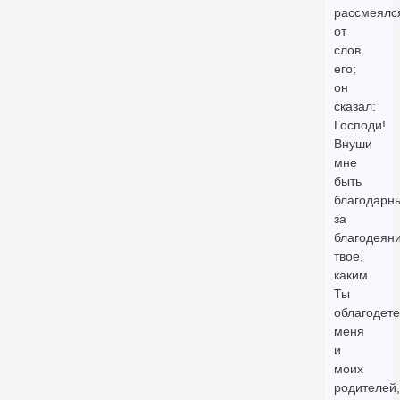
рассмеялс
от
слов
его;
он
сказал:
Господи!
Внуши
мне
быть
благодарн
за
благодеян
твое,
каким
Ты
облагодете
меня
и
моих
родителей,