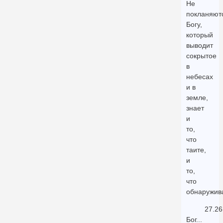
Не
покланяют
Богу,
который
выводит
сокрытое
в
небесах
и в
земле,
знает
и
то,
что
таите,
и
то,
что
обнаружив
27.26
Бог...