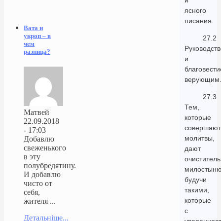
и
ясного
писания.
Вата и
укроп – в
27.2
чем
Руководств
разница?
и
благовести
верующим
27.3
Тем,
Матвей
которые
22.09.2018
совершают
- 17:03
молитвы,
Добавлю
свеженького
дают
в эту
очистител
полубредятину.
милостыню
И добавлю
будучи
чисто от
такими,
себя,
которые
жителя ...
с
Детальніше...