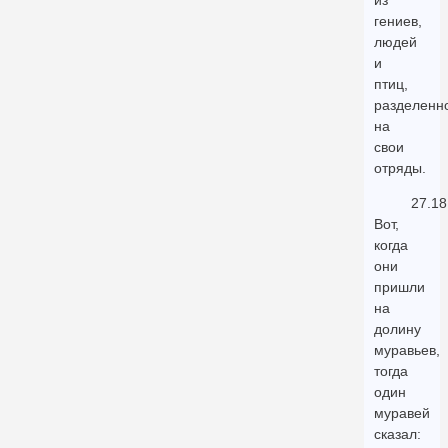
из
гениев,
людей
и
птиц,
разделенн
на
свои
отряды.
27.18
Вот,
когда
они
пришли
на
долину
муравьев,
тогда
один
муравей
сказал: