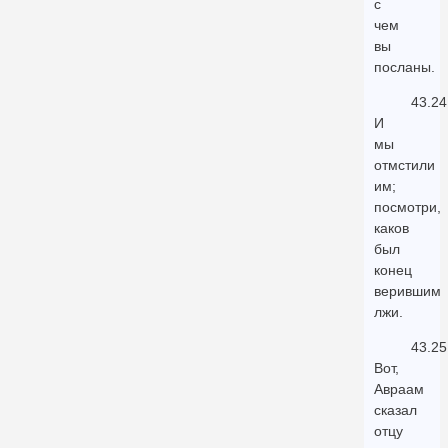
с
чем
вы
посланы.
43.24
И
мы
отмстили
им;
посмотри,
каков
был
конец
верившим
лжи.
43.25
Вот,
Авраам
сказал
отцу