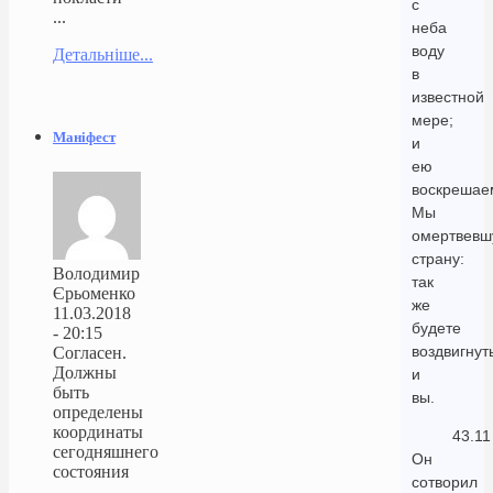
с
...
неба
воду
Детальніше...
в
известной
мере;
Маніфест
и
ею
воскрешае
Мы
омертвев
страну:
Володимир
так
Єрьоменко
же
11.03.2018
будете
- 20:15
воздвигнут
Согласен.
Должны
и
быть
вы.
определены
координаты
43.11
сегодняшнего
Он
состояния
сотворил
...