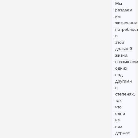
Мы
раздаем
им
жизненные
потребнос
в
этой
дольней
жизни,
возвышае
одних
над
другими
в
степенях,
так
что
одни
из
них
держат