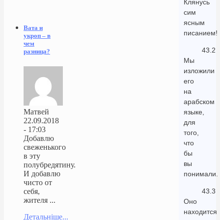
Клянусь
сим
ясным
Вата и
писанием!
укроп – в
чем
43.2
разница?
Мы
изложили
его
на
арабском
Матвей
языке,
22.09.2018
для
- 17:03
того,
Добавлю
что
свеженького
бы
в эту
вы
полубредятину.
И добавлю
понимали.
чисто от
43.3
себя,
жителя ...
Оно
находится
Детальніше...