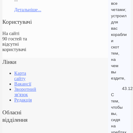
все
Детальніше...
четами;
устроил
Користувачі
для
вас
На сайті
корабли
90 гостей та
и
відсутні
скот
користувачі
тем,
на
Лінки
чем
вы
Карта
ездите,
сайту
Вакансії
43.12
Зворотний
зв'язок
С
Редакція
тем,
чтобы
Обласні
вы,
відділення
сидя
на
хребтах