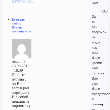
Детальніше...
ним.
43.7
За
Всем кто
то
любит
Мы
Путина,
посвящается!
погубили
их,
тогда
как
они
были
rossadich
крепче
13.06.2018
этих
- 18:39
силами.
Любите
Вам
путина :
уже
он Вас
всех в рай
были
определит!
представл
И с собой
в
прихватит
пример
порошенку
те