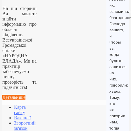
их,
На цій сторінці
вспоминал
Ви можете
благодеян
знайти
Господа
інформацію про
обласні
вашего,
відділення
и
Всеукраїнської
чтобы
Громадської
вы,
спілки
когда
«НАРОДНА
будете
ВЛАДА». Ми на
практиці
садиться
забезпечуємо
на
повну
них,
прозорість та
говорили:
підзвітність!
хвала
Детальніше
Тому,
кто
Карта
их
сайту
покорил
Вакансії
нам,
Зворотний
зв'язок
тогда