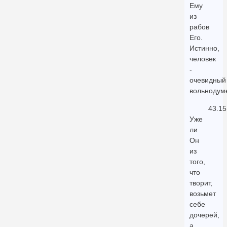
Ему
из
рабов
Его.
Истинно,
человек
-
очевидный
вольнодум
43.15
Уже
ли
Он
из
того,
что
творит,
возьмет
себе
дочерей,
а