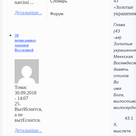
43
Словарь
narcissi ...
«Золотые
Детальніше...
украшени
Форум
Глава
(43
30
-ая):
неписанных
Золотые
законов
Вселенной
украшения
Меккская.
Восемдес
девять
стихов.
Во
Томас
имя
30.09.2018
Бога,
- 14:07
милостиво
25.
милосердн
ВытИснится,
а не
43.1
вытЕснится.
Х,
Детальніше...
мыслете.