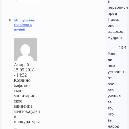
в
первописи
пред
Нами:
Міліцейське
свавілля в
оно
поліції
высокое,
мудрое.
43.4
Уже
ли
Андрей
нам
15.09.2018
устранять
- 14:32
от
Козлино-
вас
бафомет
это
ское-
милитарист
учение
ское
за
единение
то,
ментов,судей
что
и
вы
прокуратуры
народ
...