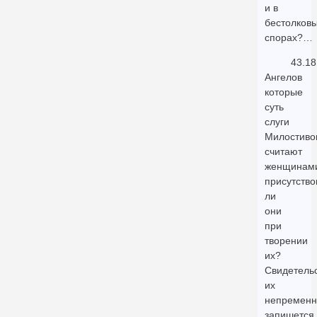
и в
бестолков
спорах?…
43.18
Ангелов
которые
суть
слуги
Милостивог
считают
женщинам
присутство
ли
они
при
творении
их?
Свидетель
их
непременн
запишется