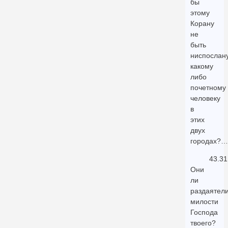
бы
этому
Корану
не
быть
ниспослан
какому
либо
почетному
человеку
в
этих
двух
городах?…
43.31
Они
ли
раздаятел
милости
Господа
твоего?