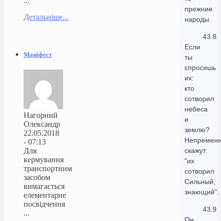
...
прежние
Детальніше...
народы.
43.8
Если
Маніфест
ты
спросишь
их:
кто
сотворил
небеса
Нагорний
и
Олександр
землю?
22.05.2018
Непремен
- 07:13
Для
скажут:
кермування
"их
транспортним
сотворил
засобом
Сильный,
вимагається
знающий".
елементарне
посвідчення
43.9
...
Он