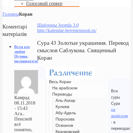
Голосовий сервер
Головна
Коран
Коментарі
Шаблоны Joomla 3.0
http://kalendar-beremennosti.ru/
матеріалів
Сура 43 Золотые украшения. Перевод
Всем кто
смыслов Саблукова. Священный
любит
Коран
Путина,
посвящается!
Весь Коран
На арабском
Все
Переводы
суры
Камрад
Аль-Азхар
08.11.2018
Сура
Кулиев
- 15:43
на
Абу-Адель
Ага..
арабском
Пенсией
Порохова
- в
всё
Османов
переводах:
понятно,
Крачковский