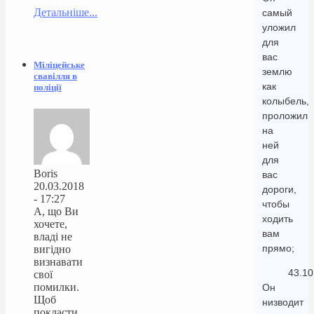
Детальніше...
самый
уложил
для
вас
Міліцейське
землю
свавілля в
как
поліції
колыбель,
проложил
на
ней
для
Boris
вас
20.03.2018
дороги,
- 17:27
чтобы
А, що Ви
ходить
хочете,
вам
владі не
прямо;
вигідно
визнавати
43.10
свої
помилки.
Он
Щоб
низводит
покласти