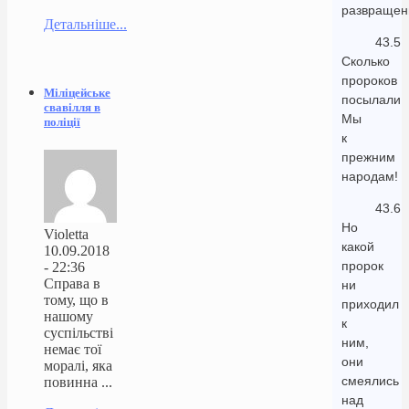
развращен
Детальніше...
43.5
Сколько
пророков
Міліцейське
посылали
свавілля в
Мы
поліції
к
прежним
народам!
43.6
Но
Violetta
какой
10.09.2018
пророк
- 22:36
Справа в
ни
тому, що в
приходил
нашому
к
суспільстві
ним,
немає тої
они
моралі, яка
смеялись
повинна ...
над