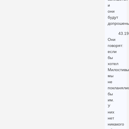
и
они
будут
допрошены
43.19
Они
говорят:
если
бы
хотел
Милостивы
мы
не
покланяли
бы
им.
У
них
нет
никакого