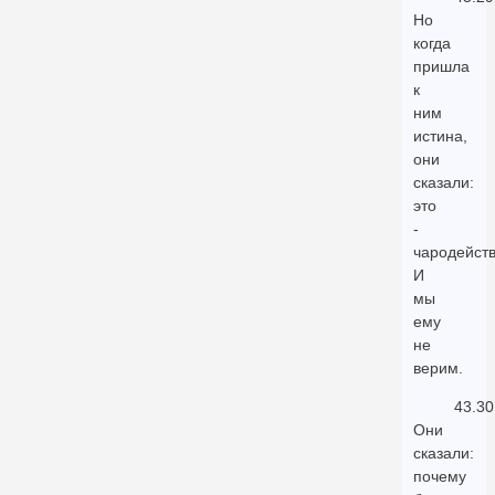
Но
когда
пришла
к
ним
истина,
они
сказали:
это
-
чародейств
И
мы
ему
не
верим.
43.30
Они
сказали:
почему