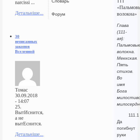
111
Словарь
narcissi ...
«Пальмов
Детальніше...
волокна»
Форум
Глава
(111-
30
ая):
неписанных
Пальмовы
законов
Вселенной
волокна.
Меккская.
Пять
стихов.
Во
имя
Томас
Бога
30.09.2018
милостиво
- 14:07
милосердн
25.
ВытИснится,
111.1
а не
Да
вытЕснится.
погибнут
Детальніше...
руки