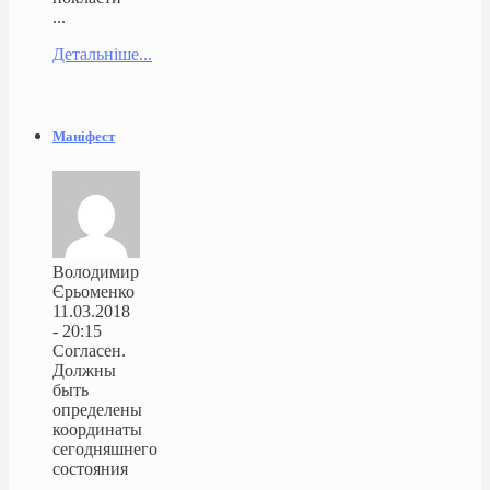
...
Детальніше...
Маніфест
Володимир
Єрьоменко
11.03.2018
- 20:15
Согласен.
Должны
быть
определены
координаты
сегодняшнего
состояния
...