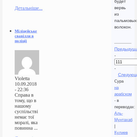
будет
вервь
Детальніше...
из
пальмовых
волокон.
Міліцейське
свавілля в
поліції
Предыдущ
-
-
Следующ
Violetta
Сура
10.09.2018
на
- 22:36
арабском
Справа в
тому, що в
- в
нашому
переводах:
суспільстві
Аль-
немає тої
Мунтахаб
моралі, яка
|
повинна ...
Кулиев