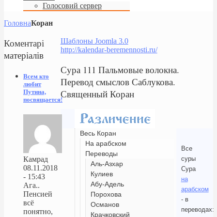
Голосовий сервер
Головна
Коран
Коментарі
Шаблоны Joomla 3.0
http://kalendar-beremennosti.ru/
матеріалів
Сура 111 Пальмовые волокна.
Всем кто
Перевод смыслов Саблукова.
любит
Священный Коран
Путина,
посвящается!
Весь Коран
На арабском
Все
Переводы
суры
Камрад
Аль-Азхар
08.11.2018
Сура
Кулиев
- 15:43
на
Абу-Адель
Ага..
арабском
Пенсией
Порохова
- в
всё
Османов
переводах:
понятно,
Крачковский