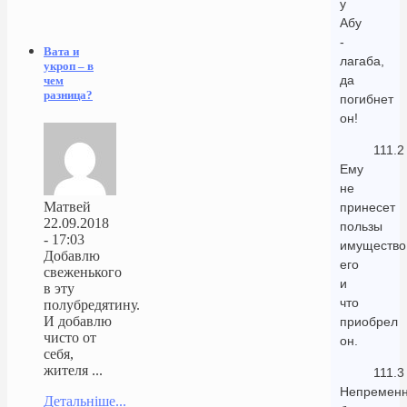
у
Абу
-
Вата и
лагаба,
укроп – в
да
чем
разница?
погибнет
он!
111.2
Ему
не
Матвей
принесет
22.09.2018
пользы
- 17:03
имущество
Добавлю
его
свеженького
и
в эту
что
полубредятину.
И добавлю
приобрел
чисто от
он.
себя,
жителя ...
111.3
Непремен
Детальніше...