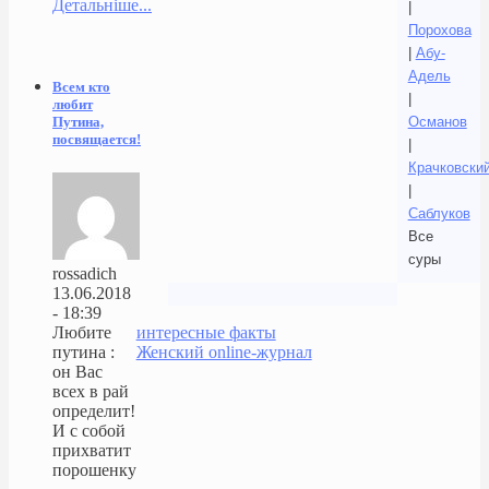
Детальніше...
|
Порохова
|
Абу-
Адель
Всем кто
|
любит
Османов
Путина,
посвящается!
|
Крачковски
|
Саблуков
Все
суры
rossadich
13.06.2018
- 18:39
интересные факты
Любите
Женский online-журнал
путина :
он Вас
всех в рай
определит!
И с собой
прихватит
порошенку