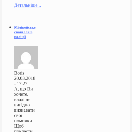
Детальніше...
Міліцейське
свавілля в
поліції
Boris
20.03.2018
- 17:27
А, що Ви
хочете,
владі не
вигідно
визнавати
свої
помилки.
Щоб
покласти