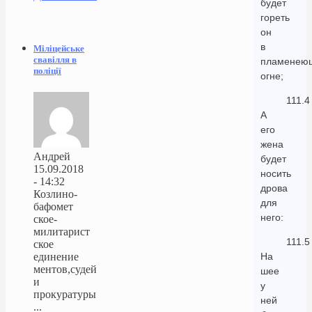
будет
гореть
он
в
Міліцейське
свавілля в
пламенею
поліції
огне;
111.4
А
его
жена
Андрей
будет
15.09.2018
носить
- 14:32
дрова
Козлино-
для
бафомет
него:
ское-
милитарист
111.5
ское
единение
На
ментов,судей
шее
и
у
прокуратуры
ней
...