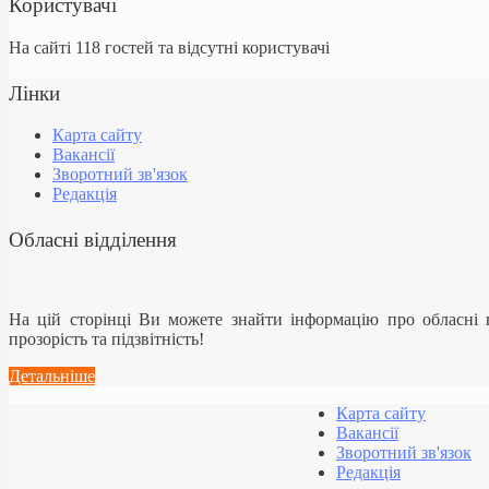
Користувачі
На сайті 118 гостей та відсутні користувачі
Лінки
Карта сайту
Вакансії
Зворотний зв'язок
Редакція
Обласні відділення
На цій сторінці Ви можете знайти інформацію про обласні
прозорість та підзвітність!
Детальніше
Карта сайту
Вакансії
Зворотний зв'язок
Редакція