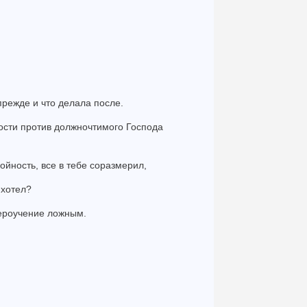
прежде и что делала после.
зости против должночтимого Господа
ойность, все в тебе соразмерил,
 хотел?
вероучение ложным.