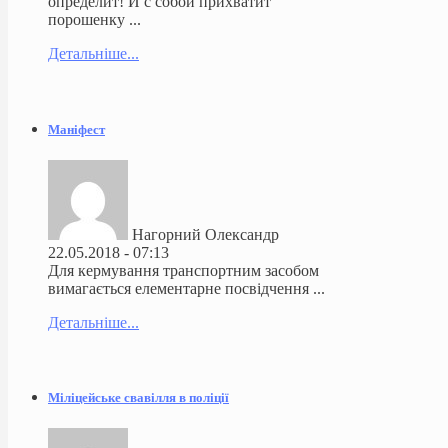
определит! И с собой прихватит
порошенку ...
Детальніше...
Маніфест
Нагорний Олександр
22.05.2018 - 07:13
Для кермування транспортним засобом
вимагається елементарне посвідчення ...
Детальніше...
Міліцейське свавілля в поліції