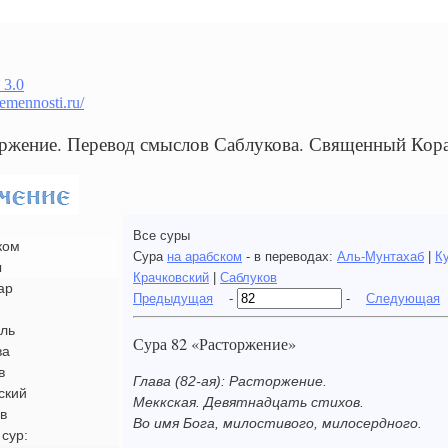
 3.0
remennosti.ru/
оржение. Перевод смыслов Саблукова. Священный Кор
Все суры
ком
Сура
на арабском
- в переводах:
Аль-Мунтахаб
|
К
ы
Крачковский
|
Саблуков
ар
Предыдущая
-
-
Следующая
ль
Сура 82 «Расторжение»
ва
в
Глава (82-ая): Расторжение.
ский
Меккская. Девятнадцать стихов.
в
Во имя Бога, милостивого, милосердного.
сур: