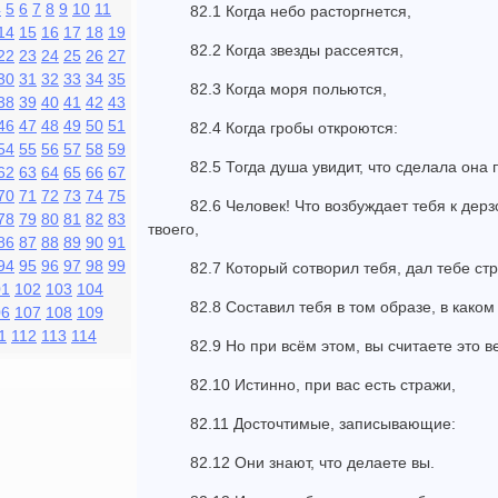
4
5
6
7
8
9
10
11
82.1 Когда небо расторгнется,
14
15
16
17
18
19
82.2 Когда звезды рассеятся,
22
23
24
25
26
27
30
31
32
33
34
35
82.3 Когда моря польются,
38
39
40
41
42
43
46
47
48
49
50
51
82.4 Когда гробы откроются:
54
55
56
57
58
59
82.5 Тогда душа увидит, что сделала она 
62
63
64
65
66
67
70
71
72
73
74
75
82.6 Человек! Что возбуждает тебя к дер
78
79
80
81
82
83
твоего,
86
87
88
89
90
91
94
95
96
97
98
99
82.7 Который сотворил тебя, дал тебе стр
01
102
103
104
82.8 Составил тебя в том образе, в каком
06
107
108
109
1
112
113
114
82.9 Но при всём этом, вы считаете это 
82.10 Истинно, при вас есть стражи,
82.11 Досточтимые, записывающие:
82.12 Они знают, что делаете вы.