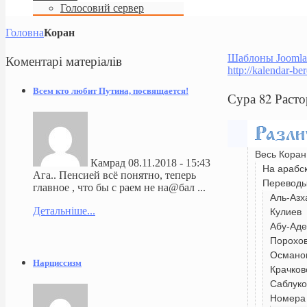
Голосовий сервер
Головна
Коран
Коментарі
матеріалів
Шаблоны Joomla
http://kalendar-be
Всем кто любит Путина, посвящается!
Сура 82 Раст
Весь Коран
Камрад
08.11.2018 - 15:43
На арабс
Ага.. Пенсией всё понятно, теперь
Перевод
главное , что бы с раем не на@бал ...
Аль-Азх
Детальніше...
Кулиев
Абу-Аде
Порохо
Османо
Нарциссизм
Крачков
Саблуко
Номера 