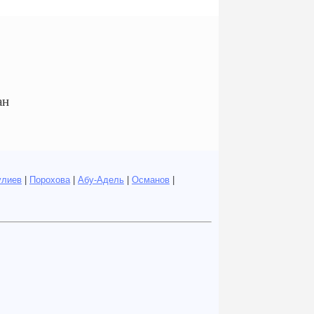
ан
улиев
|
Порохова
|
Абу-Адель
|
Османов
|