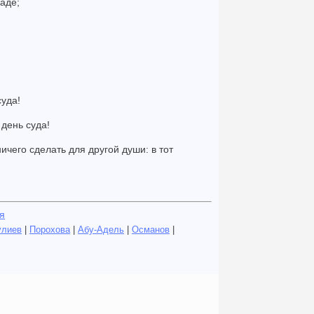
раде;
суда!
 день суда!
ичего сделать для другой души: в тот
я
улиев
|
Порохова
|
Абу-Адель
|
Османов
|