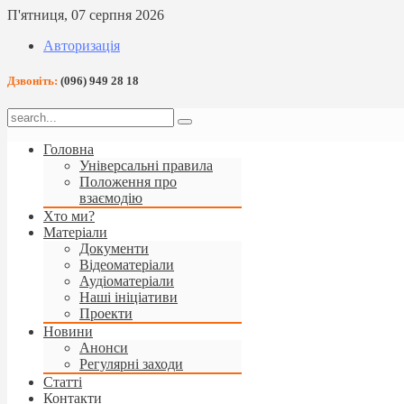
П'ятниця, 07 серпня 2026
Авторизація
Дзвоніть:
(096) 949 28 18
Головна
Універсальні правила
Положення про
взаємодію
Хто ми?
Матеріали
Документи
Відеоматеріали
Аудіоматеріали
Наші ініціативи
Проекти
Новини
Анонси
Регулярні заходи
Статті
Контакти