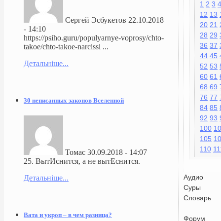
1
2
3
12
13
Сергей Эсбукетов
22.10.2018
20
21
- 14:10
28
29
https://psiho.guru/populyarnye-voprosy/chto-
36
37
takoe/chto-takoe-narcissi ...
44
45
Детальніше...
52
53
60
61
68
69
76
77
30 неписанных законов Вселенной
84
85
92
93
100
1
105
1
110
11
Томас
30.09.2018 - 14:07
25. ВытИснится, а не вытЕснится.
Аудио
Детальніше...
Суры
Словарь
Вата и укроп – в чем разница?
Форум