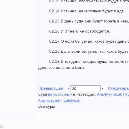
82.13 Истинно, благочестивые будут в от
82.14 Истинно, нечестивые будут в аде.
82.15 В день суда они будут гореть в нем,
82.16 И от него не освободятся.
82.17 О если бы узнал, каков будет день 
82.18 Да, о если бы узнал ты, каков будет
82.19 В тот день ни одна душа не может н
день все во власти Бога.
Предыдущая
-
-
Следующа
Сура
на арабском
- в переводах:
Аль-Мунтахаб
|
К
Крачковский
|
Саблуков
Все суры
ты