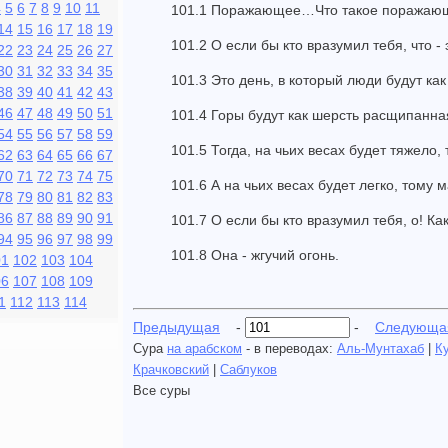
4
5
6
7
8
9
10
11
101.1 Поражающее…Что такое поражаю
14
15
16
17
18
19
101.2 О если бы кто вразумил тебя, что 
22
23
24
25
26
27
30
31
32
33
34
35
101.3 Это день, в который люди будут ка
38
39
40
41
42
43
46
47
48
49
50
51
101.4 Горы будут как шерсть расщипанна
54
55
56
57
58
59
101.5 Тогда, на чьих весах будет тяжело,
62
63
64
65
66
67
70
71
72
73
74
75
101.6 А на чьих весах будет легко, тому
78
79
80
81
82
83
86
87
88
89
90
91
101.7 О если бы кто вразумил тебя, о! Ка
94
95
96
97
98
99
101.8 Она - жгучий огонь.
01
102
103
104
06
107
108
109
1
112
113
114
Предыдущая
-
-
Следующа
Сура
на арабском
- в переводах:
Аль-Мунтахаб
|
К
Крачковский
|
Саблуков
Все суры