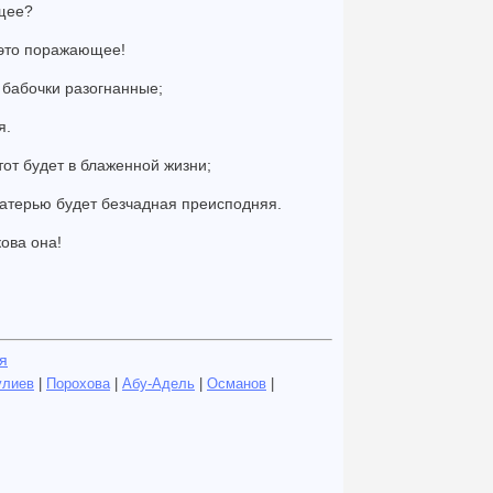
щее?
- это поражающее!
к бабочки разогнанные;
я.
 тот будет в блаженной жизни;
 матерью будет безчадная преисподняя.
кова она!
я
улиев
|
Порохова
|
Абу-Адель
|
Османов
|