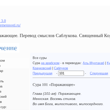
 3.0
remennosti.ru/
ажающее. Перевод смыслов Саблукова. Священный Ко
Все суры
ком
Сура
на арабском
- в переводах:
Аль-Мунтахаб
|
К
ы
Крачковский
|
Саблуков
ар
Предыдущая
-
-
Следующая
ль
Сура 101 «Поражающее»
ва
в
Глава (101-ая): Поражающее.
ский
Меккская. Восемь стихов.
в
Во имя Бога, милостивого, милосердного.
сур: