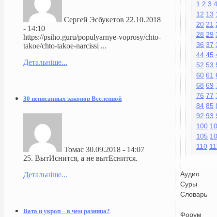
1
2
3
12
13
Сергей Эсбукетов
22.10.2018
20
21
- 14:10
28
29
https://psiho.guru/populyarnye-voprosy/chto-
36
37
takoe/chto-takoe-narcissi ...
44
45
Детальніше...
52
53
60
61
68
69
76
77
30 неписанных законов Вселенной
84
85
92
93
100
1
105
1
110
11
Томас
30.09.2018 - 14:07
25. ВытИснится, а не вытЕснится.
Аудио
Детальніше...
Суры
Словарь
Вата и укроп – в чем разница?
Форум