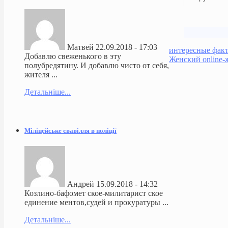
Матвей
22.09.2018 - 17:03
интересные фак
Добавлю свеженького в эту
Женский online-
полубредятину. И добавлю чисто от себя,
жителя ...
Детальніше...
Міліцейське свавілля в поліції
Андрей
15.09.2018 - 14:32
Козлино-бафомет ское-милитарист ское
единение ментов,судей и прокуратуры ...
Детальніше...