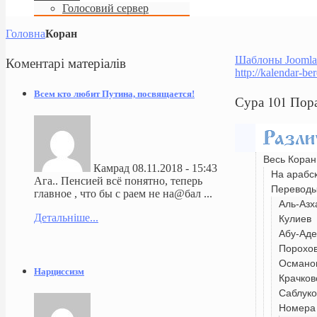
Голосовий сервер
Головна
Коран
Коментарі
матеріалів
Шаблоны Joomla
http://kalendar-be
Всем кто любит Путина, посвящается!
Сура 101 Пор
Весь Коран
Камрад
08.11.2018 - 15:43
На арабс
Ага.. Пенсией всё понятно, теперь
Перевод
главное , что бы с раем не на@бал ...
Аль-Азх
Детальніше...
Кулиев
Абу-Аде
Порохо
Османо
Нарциссизм
Крачков
Саблуко
Номера 