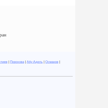
ран
улиев
|
Порохова
|
Абу-Адель
|
Османов
|