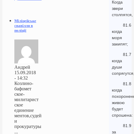
Когда
звери
столпятся,
Міліцейське
81.6
свавілля в
поліції
когда
моря
закипят;
81.7
когда
Андрей
души
15.09.2018
сопрягутся
- 14:32
Козлино-
81.8
бафомет
когда
ское-
похоронен
милитарист
живою
ское
будет
единение
спрошена:
ментов,судей
и
81.9
прокуратуры
...
за