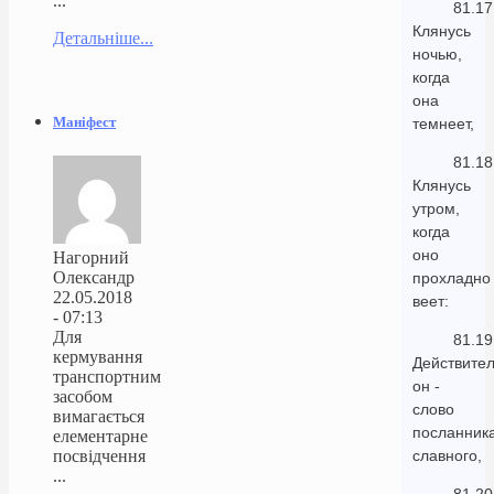
...
81.17
Клянусь
Детальніше...
ночью,
когда
она
Маніфест
темнеет,
81.18
Клянусь
утром,
когда
оно
Нагорний
Олександр
прохладно
22.05.2018
веет:
- 07:13
Для
81.19
кермування
Действител
транспортним
он -
засобом
слово
вимагається
посланника
елементарне
посвідчення
славного,
...