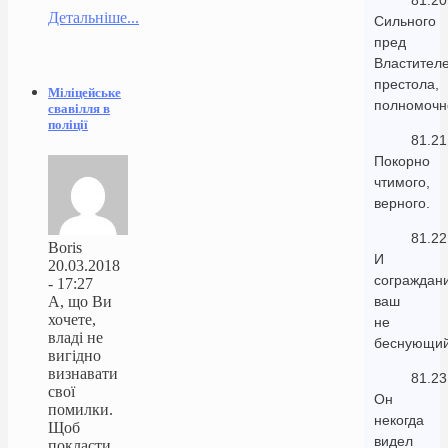
81.20
Детальніше...
Сильного
пред
Властител
престола,
Міліцейське
полномочн
свавілля в
поліції
81.21
Покорно
чтимого,
верного.
81.22
Boris
И
20.03.2018
сограждан
- 17:27
А, що Ви
ваш
хочете,
не
владі не
беснующий
вигідно
визнавати
81.23
свої
Он
помилки.
некогда
Щоб
видел
покласти