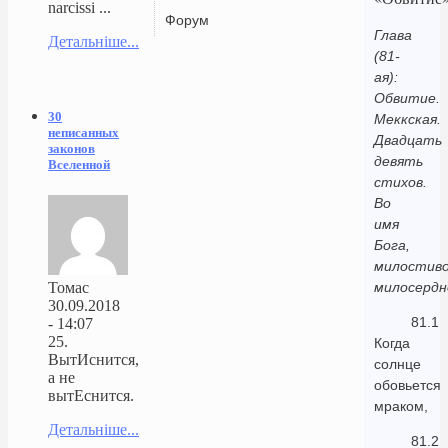
narcissi ...
Форум
Глава
Детальніше...
(81-
ая):
Обвитие.
30
Меккская.
неписанных
Двадцать
законов
девять
Вселенной
стихов.
Во
имя
Бога,
милостиво
Томас
милосердн
30.09.2018
81.1
- 14:07
25.
Когда
ВытИснится,
солнце
а не
обовьется
вытЕснится.
мраком,
Детальніше...
81.2