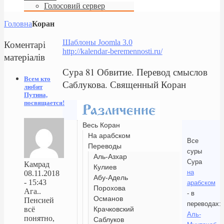
Голосовий сервер
Головна
Коран
Коментарі
Шаблоны Joomla 3.0
http://kalendar-beremennosti.ru/
матеріалів
Сура 81 Обвитие. Перевод смыслов
Всем кто
Саблукова. Священный Коран
любит
Путина,
посвящается!
Весь Коран
На арабском
Все
Переводы
суры
Аль-Азхар
Сура
Камрад
Кулиев
на
08.11.2018
Абу-Адель
- 15:43
арабском
Порохова
Ага..
- в
Османов
Пенсией
переводах:
Крачковский
всё
Аль-
понятно,
Саблуков