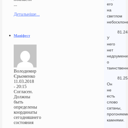
его
...
на
Детальніше...
светлом
небосклоне
81.24
Маніфест
У
него
нет
недоумени
о
таинственн
Володимир
Єрьоменко
81.25
11.03.2018
Он
- 20:15
не
Согласен.
есть
Должны
быть
слово
определены
сатаны,
координаты
прогоняем
сегодняшнего
камнями.
состояния
...