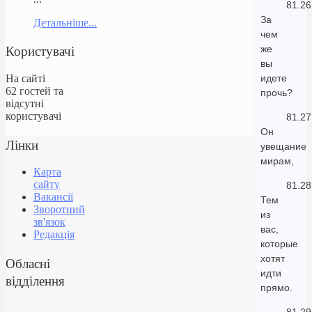
81.26
За
Детальніше...
чем
Користувачі
же
вы
На сайті
идете
62 гостей та
прочь?
відсутні
користувачі
81.27
Он
Лінки
увещание
мирам,
Карта
сайту
81.28
Вакансії
Тем
Зворотний
из
зв'язок
вас,
Редакція
которые
хотят
Обласні
идти
відділення
прямо.