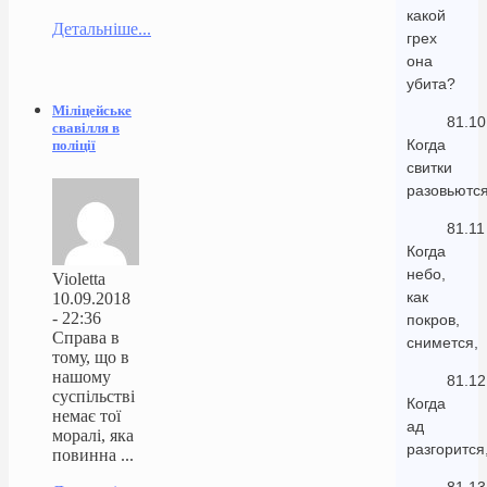
какой
Детальніше...
грех
она
убита?
Міліцейське
81.10
свавілля в
Когда
поліції
свитки
разовьются
81.11
Когда
небо,
Violetta
как
10.09.2018
- 22:36
покров,
Справа в
снимется,
тому, що в
нашому
81.12
суспільстві
Когда
немає тої
ад
моралі, яка
разгорится
повинна ...