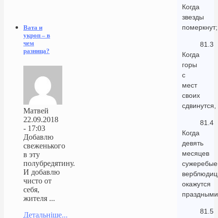
Когда
звезды
померкнут;
Вата и
укроп – в
чем
81.3
разница?
Когда
горы
с
мест
своих
сдвинутся,
Матвей
22.09.2018
81.4
- 17:03
Когда
Добавлю
девять
свеженького
месяцев
в эту
полубредятину.
сужеребые
И добавлю
верблюди
чисто от
окажутся
себя,
праздными
жителя ...
81.5
Детальніше...