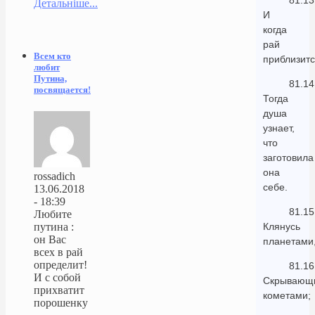
81.13
Детальніше...
И
когда
рай
Всем кто
приблизитс
любит
Путина,
81.14
посвящается!
Тогда
душа
узнает,
что
заготовила
она
rossadich
себе.
13.06.2018
- 18:39
81.15
Любите
Клянусь
путина :
он Вас
планетами
всех в рай
определит!
81.16
И с собой
Скрывающ
прихватит
кометами;
порошенку