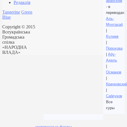
арабском
Редакція
- в
Tangerine
Green
переводах:
Blue
Аль-
Мунтахаб
Copyright © 2015
|
Всеукраїнська
Кулиев
Громадська
спілка
|
«НАРОДНА
Порохова
ВЛАДА»
|
Абу-
Адель
|
Османов
|
Крачковски
|
Саблуков
Все
суры
интересные факты