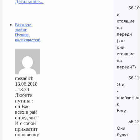
Детальніше...
56.10
и
стоящие
Всем кто
на
любит
переди
Путина,
посвящается!
(кто
они,
стоящие
на
переди?)
56.11
rossadich
13.06.2018
Эти,
- 18:39
-
Любите
приближен
путина :
к
он Вас
Богу.
всех в рай
определит!
56.12
И с собой
Они
прихватит
порошенку
будут