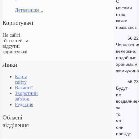
С
мясами
Детальніше...
птиц,
каких
Користувачі
пожелают.
На сайті
56.22
55 гостей та
Чернозени
відсутні
велеокие,
користувачі
подобные
Лінки
хранимым
жемчужина
Карта
56.23
сайту
Вакансії
Будут
Зворотний
им
зв'язок
воздаяние
Редакція
за
то,
Обласні
что
відділення
они
прежде