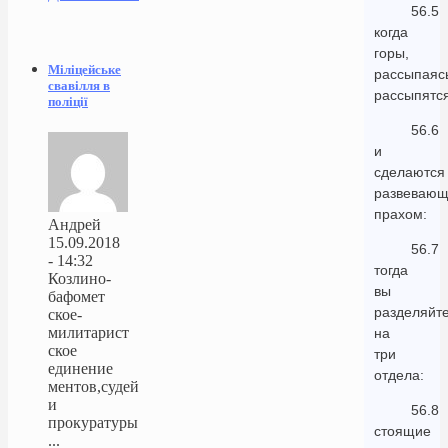
56.5
когда
горы,
Міліцейське
рассыпаяс
свавілля в
рассыпятся
поліції
56.6
и
сделаются
развеваю
прахом:
Андрей
15.09.2018
56.7
- 14:32
тогда
Козлино-
вы
бафомет
разделяйт
ское-
милитарист
на
ское
три
единение
отдела:
ментов,судей
и
56.8
прокуратуры
стоящие
...