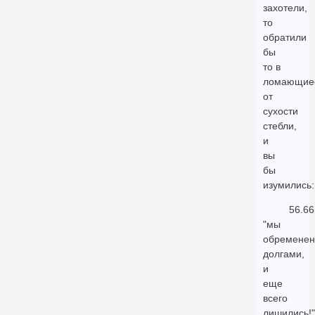
захотели,
то
обратили
бы
то в
ломающие
от
сухости
стебли,
и
вы
бы
изумились:
56.66
"мы
обремене
долгами,
и
еще
всего
лишились!"