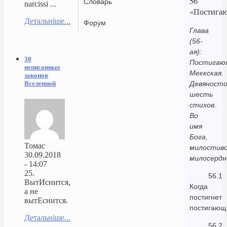
56
Словарь
narcissi ...
«Постига
Детальніше...
Форум
Глава
(56-
ая):
30
Постигаю
неписанных
Меккская.
законов
Вселенной
Девяност
шесть
стихов.
Во
имя
Бога,
Томас
милостиво
30.09.2018
милосердн
- 14:07
25.
56.1
ВытИснится,
Когда
а не
постигнет
вытЕснится.
постигающ
Детальніше...
56.2