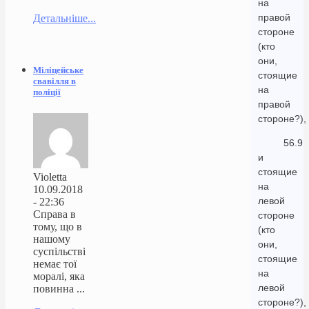
на
правой
Детальніше...
стороне
(кто
они,
Міліцейське
стоящие
свавілля в
на
поліції
правой
стороне?),
56.9
и
стоящие
Violetta
на
10.09.2018
левой
- 22:36
Справа в
стороне
тому, що в
(кто
нашому
они,
суспільстві
стоящие
немає тої
на
моралі, яка
левой
повинна ...
стороне?),