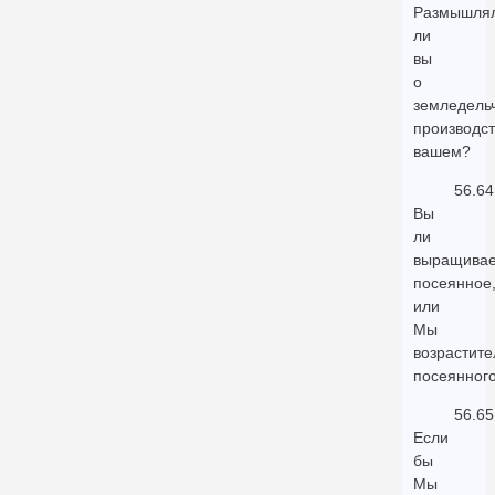
Размышля
ли
вы
о
земледель
производст
вашем?
56.64
Вы
ли
выращивае
посеянное
или
Мы
возрастите
посеянног
56.65
Если
бы
Мы