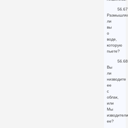
56.67
Размышля
ли
вы
о
воде,
которую
пьете?
56.68
Вы
ли
низводите
ее
с
облак,
или
Мы
изводител
ее?