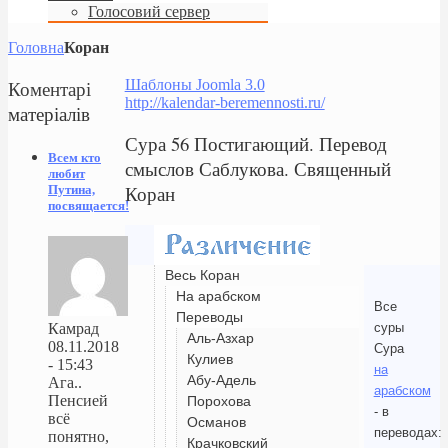
Голосовий сервер
Головна
Коран
Коментарі
Шаблоны Joomla 3.0
http://kalendar-beremennosti.ru/
матеріалів
Сура 56 Постигающий. Перевод
Всем кто
смыслов Саблукова. Священный
любит
Коран
Путина,
посвящается!
Весь Коран
На арабском
Все
Переводы
суры
Камрад
Аль-Азхар
08.11.2018
Сура
Кулиев
- 15:43
на
Абу-Адель
Ага..
арабском
Пенсией
Порохова
- в
всё
Османов
переводах:
понятно,
Крачковский