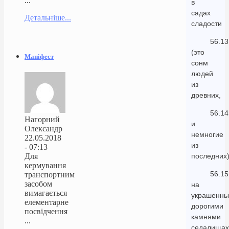
...
в
садах
Детальніше...
сладости
56.13
(это
Маніфест
сонм
людей
из
древних,
56.14
Нагорний
и
Олександр
немногие
22.05.2018
из
- 07:13
Для
последних)
кермування
56.15
транспортним
засобом
на
вимагається
украшенны
елементарне
дорогими
посвідчення
камнями
...
седалищах