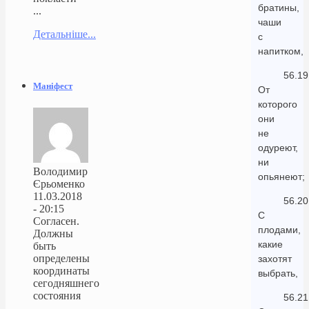
братины,
...
чаши
Детальніше...
с
напитком,
56.19
Маніфест
От
которого
они
не
одуреют,
ни
Володимир
опьянеют;
Єрьоменко
11.03.2018
56.20
- 20:15
С
Согласен.
плодами,
Должны
какие
быть
определены
захотят
координаты
выбрать,
сегодняшнего
состояния
56.21
...