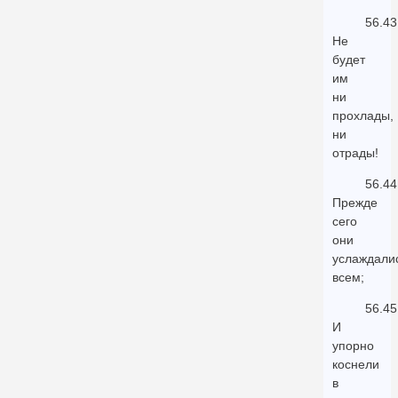
56.43
Не
будет
им
ни
прохлады,
ни
отрады!
56.44
Прежде
сего
они
услаждали
всем;
56.45
И
упорно
коснели
в