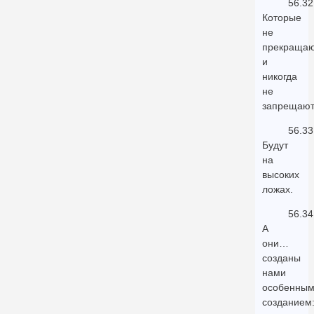
56.32
Которые
не
прекращаю
и
никогда
не
запрещают
56.33
Будут
на
высоких
ложах.
56.34
А
они…
созданы
нами
особенны
созданием