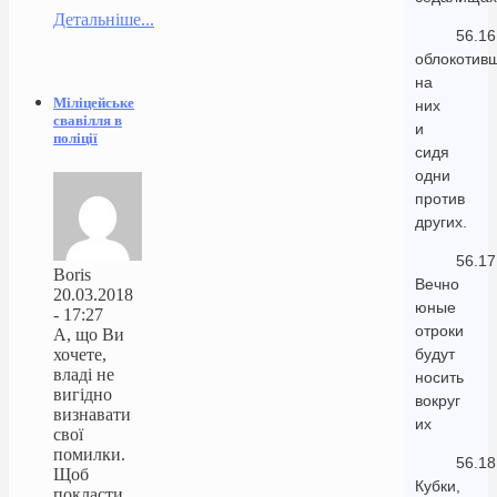
Детальніше...
56.16
облокотив
на
Міліцейське
них
свавілля в
и
поліції
сидя
одни
против
других.
56.17
Boris
Вечно
20.03.2018
юные
- 17:27
отроки
А, що Ви
хочете,
будут
владі не
носить
вигідно
вокруг
визнавати
их
свої
помилки.
56.18
Щоб
Кубки,
покласти