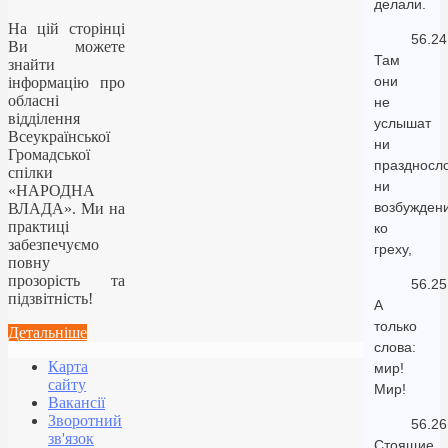
делали.
На цій сторінці
56.24
Ви можете
Там
знайти
они
інформацію про
обласні
не
відділення
услышат
Всеукраїнської
ни
Громадської
праздносло
спілки
ни
«НАРОДНА
возбужден
ВЛАДА». Ми на
практиці
ко
забезпечуємо
греху,
повну
прозорість та
56.25
підзвітність!
А
только
Детальніше
слова:
Карта
мир!
сайту
Мир!
Вакансії
Зворотний
56.26
зв'язок
Стоящие