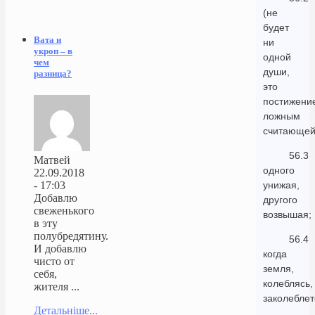
(не
будет
Вата и
ни
укроп – в
одной
чем
души,
разница?
это
постижени
ложным
считающей
56.3
Матвей
одного
22.09.2018
унижая,
- 17:03
Добавлю
другого
свеженького
возвышая;
в эту
полубредятину.
56.4
И добавлю
когда
чисто от
земля,
себя,
колеблясь,
жителя ...
заколеблет
Детальніше...