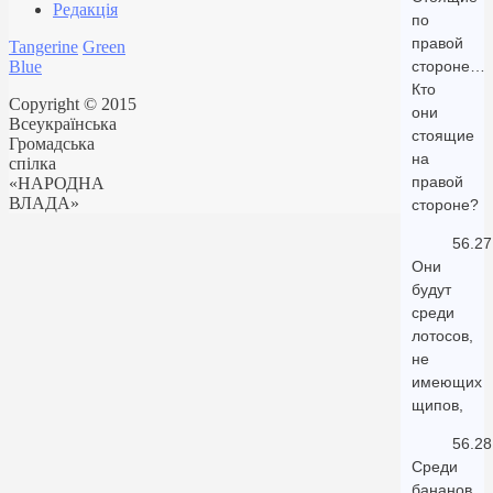
Редакція
по
правой
Tangerine
Green
Blue
стороне…
Кто
Copyright © 2015
они
Всеукраїнська
стоящие
Громадська
на
спілка
правой
«НАРОДНА
ВЛАДА»
стороне?
56.27
Они
будут
среди
лотосов,
не
имеющих
щипов,
56.28
Среди
бананов,