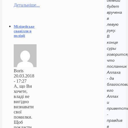
деяний
Детальніше...
будет
вручена
в
левую
Міліцейське
руку.
свавілля в
поліції
В
конце
суры
говорится
что
посланник
Boris
Аллаха
20.03.2018
- да
- 17:27
благослов
А, що Ви
его
хочете,
владі не
Аллах
вигідно
и
визнавати
приветст
свої
-
помилки.
правдив
Щоб
в
покласти