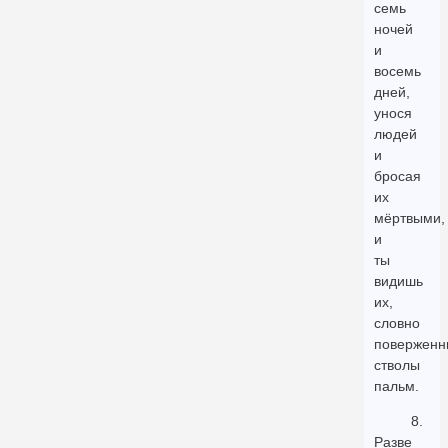
семь
ночей
и
восемь
дней,
унося
людей
и
бросая
их
мёртвыми,
и
ты
видишь
их,
словно
поверженн
стволы
пальм.
8.
Разве