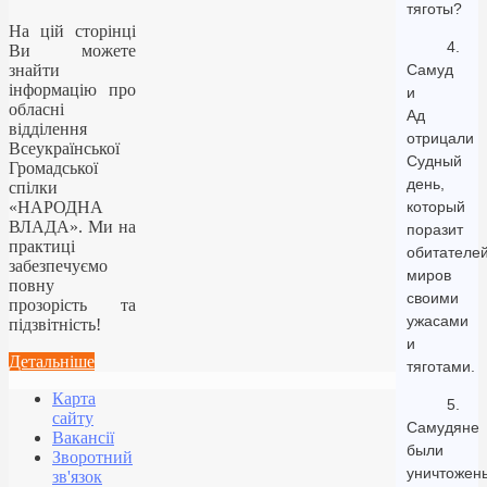
тяготы?
На цій сторінці
4.
Ви можете
знайти
Самуд
інформацію про
и
обласні
Ад
відділення
отрицали
Всеукраїнської
Судный
Громадської
день,
спілки
«НАРОДНА
который
ВЛАДА». Ми на
поразит
практиці
обитателе
забезпечуємо
миров
повну
своими
прозорість та
ужасами
підзвітність!
и
Детальніше
тяготами.
Карта
5.
сайту
Самудяне
Вакансії
были
Зворотний
уничтожен
зв'язок