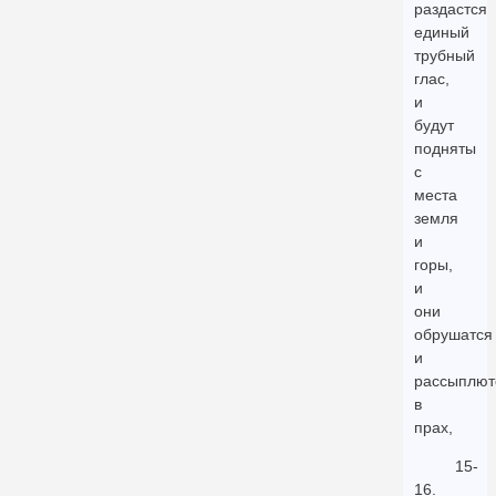
раздастся
единый
трубный
глас,
и
будут
подняты
с
места
земля
и
горы,
и
они
обрушатся
и
рассыплют
в
прах,
15-
16.