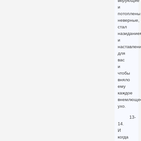
верующие
и
потоплены
неверные,
стал
назидание
и
наставлен
для
вас
и
чтобы
вняло
ему
каждое
внемлюще
ухо.
13-
14.
И
когда