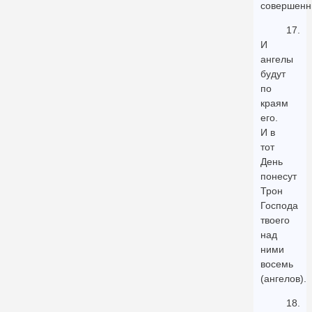
совершенн
17.
И
ангелы
будут
по
краям
его.
И в
тот
День
понесут
Трон
Господа
твоего
над
ними
восемь
(ангелов).
18.