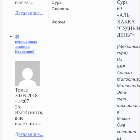
Сура
Суры
narcissi ...
69
Словарь
Детальніше...
«АЛЬ-
ХАККА
Форум
"СУДНЫ
ДЕНЬ"»
30
неписанных
(Мекканск
законов
Вселенной
сура)
Во
имя
Аллаха
Милостиво
Милосердн
Томас
Эта
30.09.2018
сура
- 14:07
ниспослан
25.
в
ВытИснится,
а не
Мекке.
вытЕснится.
Она
состоит
Детальніше...
из