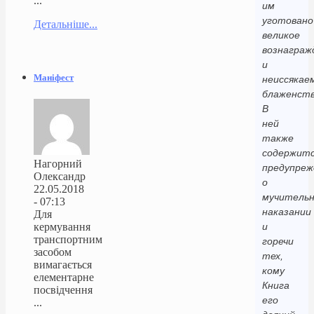
...
им
уготовано
Детальніше...
великое
вознаграж
и
Маніфест
неиссякае
блаженств
В
ней
также
содержит
Нагорний
предупреж
Олександр
о
22.05.2018
мучитель
- 07:13
наказании
Для
кермування
и
транспортним
горечи
засобом
тех,
вимагається
кому
елементарне
Книга
посвідчення
его
...