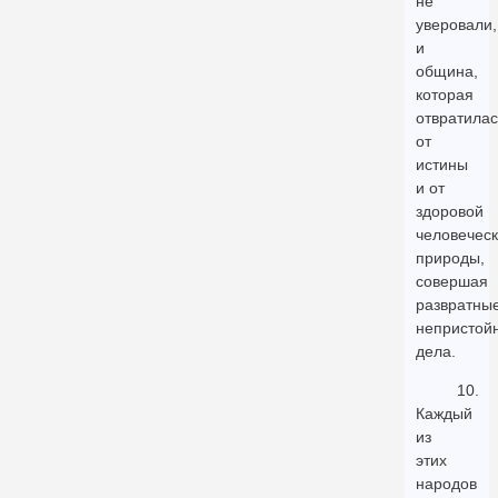
не
уверовали,
и
община,
которая
отвратилас
от
истины
и от
здоровой
человечес
природы,
совершая
развратные
непристой
дела.
10.
Каждый
из
этих
народов