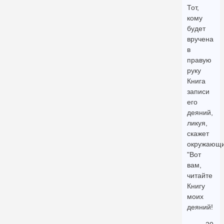
Тот,
кому
будет
вручена
в
правую
руку
Книга
записи
его
деяний,
ликуя,
скажет
окружающ
"Вот
вам,
читайте
Книгу
моих
деяний!