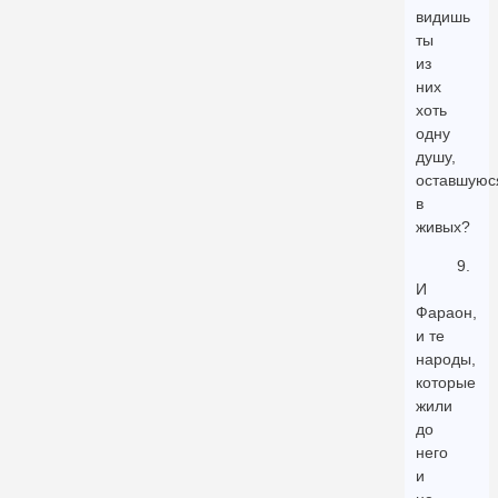
видишь
ты
из
них
хоть
одну
душу,
оставшуюс
в
живых?
9.
И
Фараон,
и те
народы,
которые
жили
до
него
и