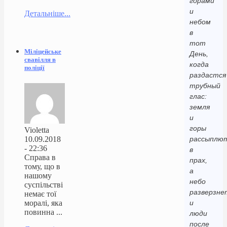
горами
и
Детальніше...
небом
в
тот
Міліцейське
День,
свавілля в
когда
поліції
раздастся
трубный
глас:
земля
и
горы
Violetta
10.09.2018
рассыплю
- 22:36
в
Справа в
прах,
тому, що в
а
нашому
небо
суспільстві
разверзне
немає тої
моралі, яка
и
повинна ...
люди
после