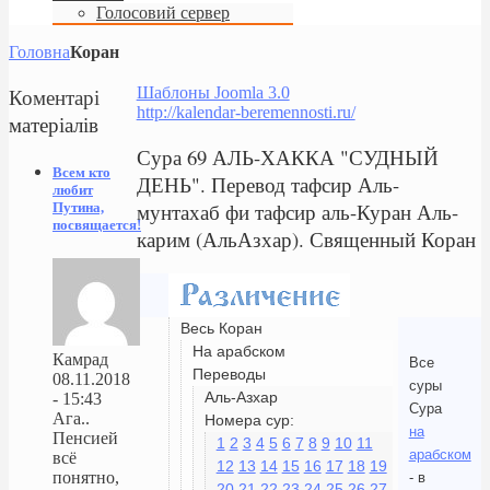
Голосовий сервер
Головна
Коран
Коментарі
Шаблоны Joomla 3.0
http://kalendar-beremennosti.ru/
матеріалів
Сура 69 АЛЬ-ХАККА "СУДНЫЙ
Всем кто
ДЕНЬ". Перевод тафсир Аль-
любит
мунтахаб фи тафсир аль-Куран Аль-
Путина,
посвящается!
карим (АльАзхар). Священный Коран
Весь Коран
На арабском
Камрад
Все
Переводы
08.11.2018
суры
Аль-Азхар
- 15:43
Сура
Ага..
Номера сур:
на
Пенсией
1
2
3
4
5
6
7
8
9
10
11
арабском
всё
12
13
14
15
16
17
18
19
понятно,
- в
20
21
22
23
24
25
26
27