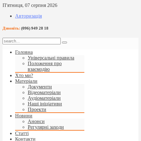
П'ятниця, 07 серпня 2026
Авторизація
Дзвоніть:
(096) 949 28 18
Головна
Універсальні правила
Положення про
взаємодію
Хто ми?
Матеріали
Документи
Відеоматеріали
Аудіоматеріали
Наші ініціативи
Проекти
Новини
Анонси
Регулярні заходи
Статті
Контакти