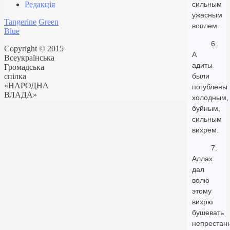
Редакція
сильным
ужасным
Tangerine
Green
воплем.
Blue
6.
Copyright © 2015
А
Всеукраїнська
адиты
Громадська
спілка
были
«НАРОДНА
погублены
ВЛАДА»
холодным,
буйным,
сильным
вихрем.
7.
Аллах
дал
волю
этому
вихрю
бушевать
непрестан