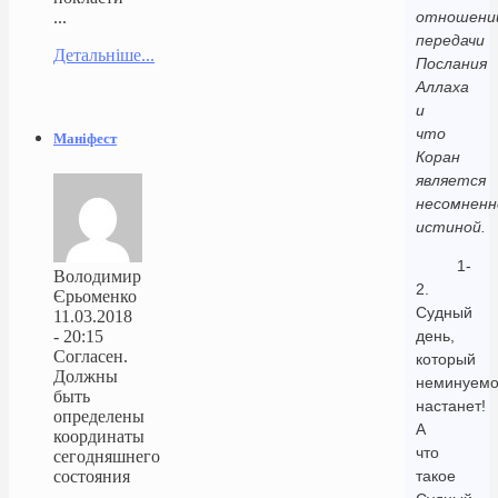
...
отношени
передачи
Детальніше...
Послания
Аллаха
и
что
Маніфест
Коран
является
несомненн
истиной.
1-
Володимир
2.
Єрьоменко
Судный
11.03.2018
- 20:15
день,
Согласен.
который
Должны
неминуем
быть
настанет!
определены
А
координаты
что
сегодняшнего
состояния
такое
...