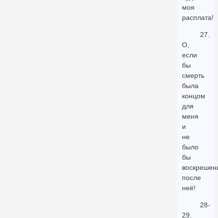
моя
расплата!
27.
О,
если
бы
смерть
была
концом
для
меня
и
не
было
бы
воскрешен
после
неё!
28-
29.