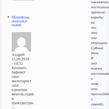
наказание,
постигши
прежние
Міліцейське
народы
свавілля в
за
поліції
то,
что
они
отрицали
Судный
день.
Андрей
В
15.09.2018
- 14:32
ней
Козлино-
также
бафомет
рассказыв
ское-
о
милитарист
том,
ское
что
единение
ментов,судей
произойд
и
с
прокуратуры
землёй,
...