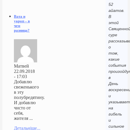
52
айатов.
В
Вата и
укроп – в
этой
чем
Священно
разница?
суре
рассказыв
о
том,
какие
события
Матвей
22.09.2018
произойду
- 17:03
в
Добавлю
День
свеженького
воскресени
в эту
и
полубредятину.
указывает
И добавлю
чисто от
на
себя,
гибель
жителя ...
и
сильное
Детальніше...