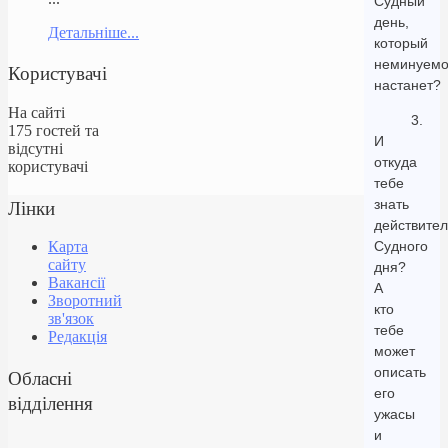
Судный
день,
Детальніше...
который
неминуем
Користувачі
настанет?
На сайті
3.
175 гостей та
И
відсутні
откуда
користувачі
тебе
Лінки
знать
действител
Судного
Карта
сайту
дня?
Вакансії
А
Зворотний
кто
зв'язок
тебе
Редакція
может
описать
Обласні
его
відділення
ужасы
и