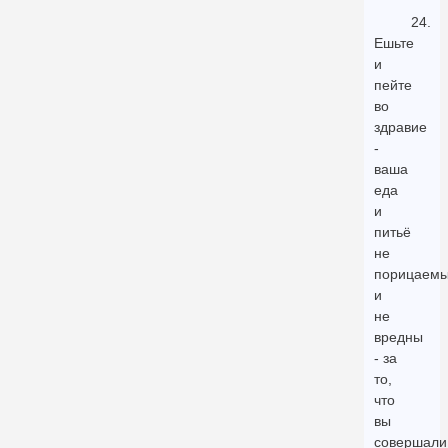
24.
Ешьте
и
пейте
во
здравие
-
ваша
еда
и
питьё
не
порицаем
и
не
вредны
- за
то,
что
вы
совершали