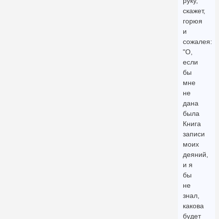
руку,
скажет,
горюя
и
сожалея:
"О,
если
бы
мне
не
дана
была
Книга
записи
моих
деяний,
и я
бы
не
знал,
какова
будет