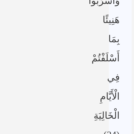
وَاشْرَبُوا
هَنِيئًا
بِمَا
أَسْلَفْتُمْ
فِي
الْأَيَّامِ
الْخَالِيَةِ