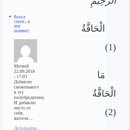
الرَّحِيمِ
Вата и
укроп – в
الْحَاقَّةُ
чем
разница?
(1)
Матвей
22.09.2018
مَا
- 17:03
Добавлю
свеженького
الْحَاقَّةُ
в эту
полубредятину.
И добавлю
чисто от
(2)
себя,
жителя ...
Детальніше...