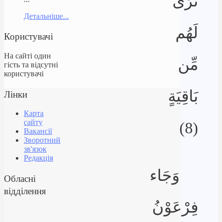
تَرَى
Детальніше...
لَهُم
Користувачі
На сайті один
مِّن
гість та відсутні
користувачі
بَاقِيَةٍ
Лінки
Карта
сайту
(8)
Вакансії
Зворотний
зв'язок
Редакція
وَجَاء
Обласні
відділення
فِرْعَوْنُ