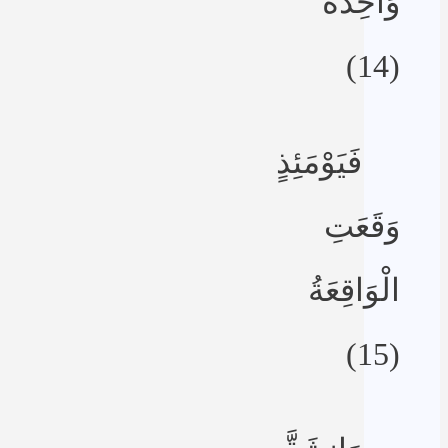
وَاحِدَةً
(14)
فَيَوْمَئِذٍ
وَقَعَتِ
الْوَاقِعَةُ
(15)