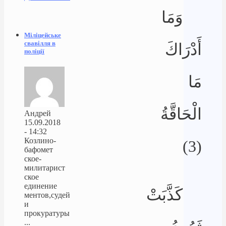
وَمَا
Міліцейське
свавілля в
أَدْرَاكَ
поліції
مَا
الْحَاقَّةُ
Андрей
15.09.2018
- 14:32
Козлино-
(3)
бафомет
ское-
милитарист
ское
единение
كَذَّبَتْ
ментов,судей
и
прокуратуры
...