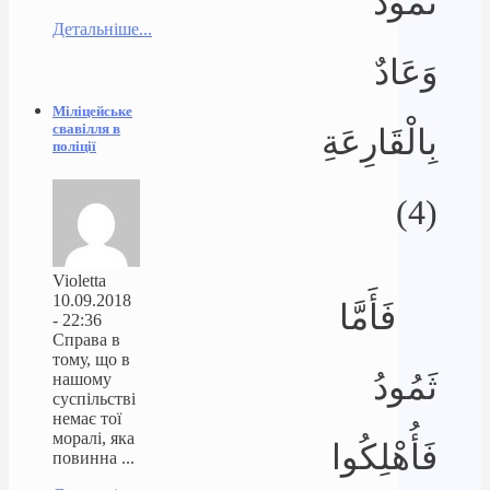
ثَمُودُ
Детальніше...
وَعَادٌ
Міліцейське
свавілля в
بِالْقَارِعَةِ
поліції
(4)
Violetta
10.09.2018
فَأَمَّا
- 22:36
Справа в
тому, що в
ثَمُودُ
нашому
суспільстві
немає тої
моралі, яка
فَأُهْلِكُوا
повинна ...