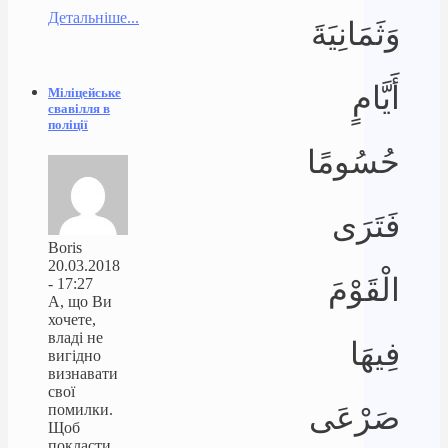
Детальніше...
وَثَمَانِيَةَ
أَيَّامٍ
Міліцейське
свавілля в
поліції
حُسُومًا
فَتَرَى
Boris
20.03.2018
الْقَوْمَ
- 17:27
А, що Ви
хочете,
владі не
فِيهَا
вигідно
визнавати
свої
صَرْعَى
помилки.
Щоб
покласти