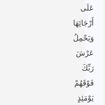
عَلَى
أَرْجَائِهَا
وَيَحْمِلُ
عَرْشَ
رَبِّكَ
فَوْقَهُمْ
يَوْمَئِذٍ