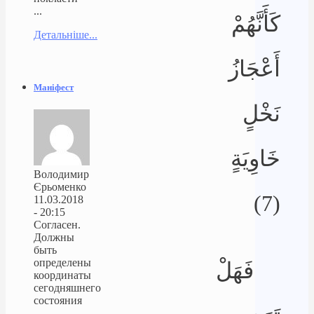
...
كَأَنَّهُمْ
Детальніше...
أَعْجَازُ
Маніфест
نَخْلٍ
خَاوِيَةٍ
Володимир
Єрьоменко
(7)
11.03.2018
- 20:15
Согласен.
Должны
быть
определены
فَهَلْ
координаты
сегодняшнего
состояния
...