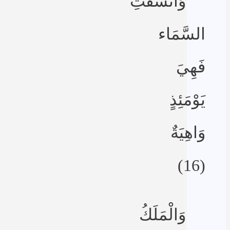
وَانشَقَّتِ
السَّمَاء
فَهِيَ
يَوْمَئِذٍ
وَاهِيَةٌ
(16)
وَالْمَلَكُ