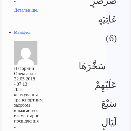
صَرْصَرٍ
...
Детальніше...
عَاتِيَةٍ
Маніфест
(6)
سَخَّرَهَا
Нагорний
Олександр
22.05.2018
عَلَيْهِمْ
- 07:13
Для
кермування
транспортним
سَبْعَ
засобом
вимагається
елементарне
لَيَالٍ
посвідчення
...