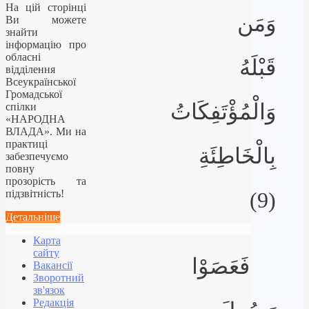
На цій сторінці
وَمَن
Ви можете
знайти
інформацію про
обласні
قَبْلَهُ
відділення
Всеукраїнської
Громадської
وَالْمُؤْتَفِكَاتُ
спілки
«НАРОДНА
ВЛАДА». Ми на
практиці
بِالْخَاطِئَةِ
забезпечуємо
повну
прозорість та
підзвітність!
(9)
Детальніше
Карта
сайту
فَعَصَوْا
Вакансії
Зворотний
зв'язок
Редакція