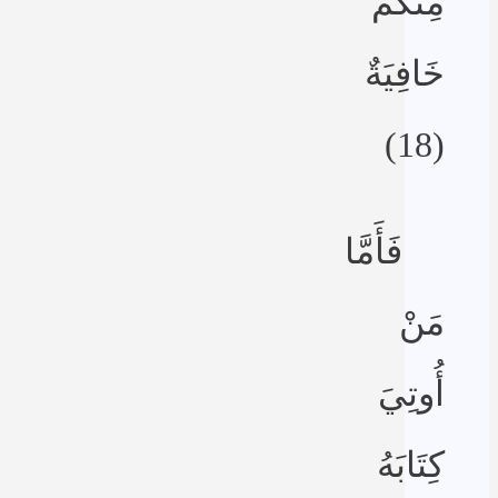
مِنكُمْ
خَافِيَةٌ
(18)
فَأَمَّا
مَنْ
أُوتِيَ
كِتَابَهُ