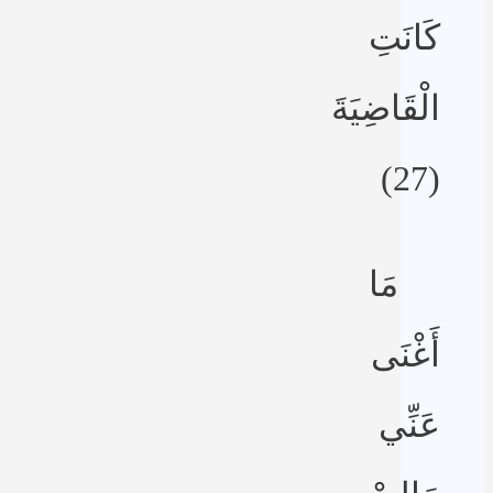
كَانَتِ
الْقَاضِيَةَ
(27)
مَا
أَغْنَى
عَنِّي