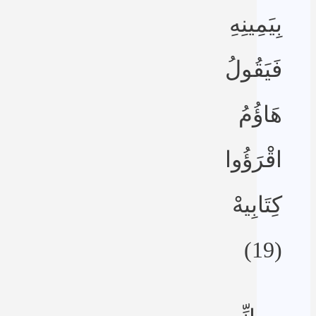
بِيَمِينِهِ
فَيَقُولُ
هَاؤُمُ
اقْرَؤُوا
كِتَابِيهْ
(19)