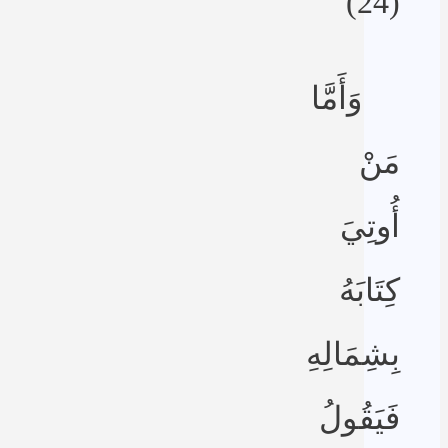
(24)
وَأَمَّا
مَنْ
أُوتِيَ
كِتَابَهُ
بِشِمَالِهِ
فَيَقُولُ