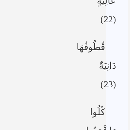
عَالِيَةٍ
(22)
قُطُوفُهَا
دَانِيَةٌ
(23)
كُلُوا