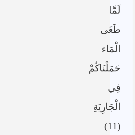
لَمَّا
طَغَى
الْمَاء
حَمَلْنَاكُمْ
فِي
الْجَارِيَةِ
(11)