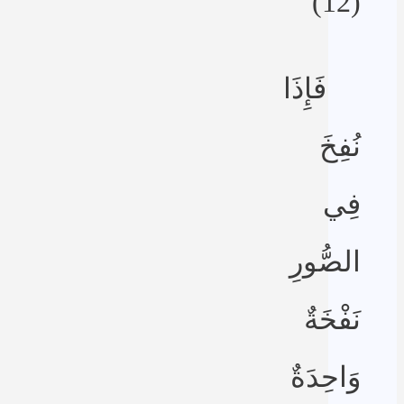
(12)
فَإِذَا
نُفِخَ
فِي
الصُّورِ
نَفْخَةٌ
وَاحِدَةٌ