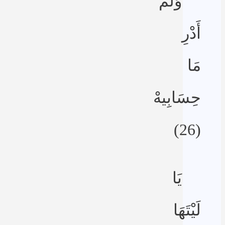
وَلَمْ
أَدْرِ
مَا
حِسَابِيهْ
(26)
يَا
لَيْتَهَا