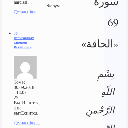
سورة
narcissi ...
Форум
Детальніше...
69
30
неписанных
«الحاقة»
законов
Вселенной
بِسْمِ
Томас
30.09.2018
اللّهِ
- 14:07
25.
ВытИснится,
الرَّحْمنِ
а не
вытЕснится.
Детальніше...