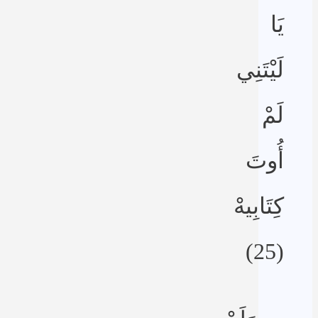
يَا
لَيْتَنِي
لَمْ
أُوتَ
كِتَابِيهْ
(25)