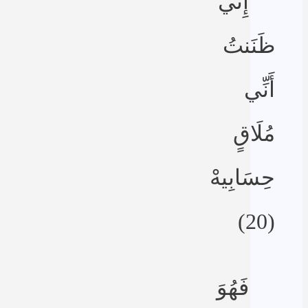
إِنِّي
ظَنَنتُ
أَنِّي
مُلَاقٍ
حِسَابِيهْ
(20)
فَهُوَ