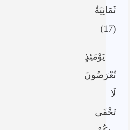
ثَمَانِيَةٌ
(17)
يَوْمَئِذٍ
تُعْرَضُونَ
لَا
تَخْفَى