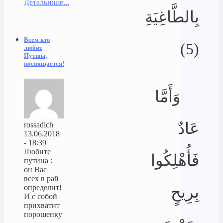
Детальніше...
بِالطَّاغِيَةِ
Всем кто
(5)
любит
Путина,
посвящается!
وَأَمَّا
عَادٌ
rossadich
13.06.2018
- 18:39
Любите
فَأُهْلِكُوا
путина :
он Вас
всех в рай
بِرِيحٍ
определит!
И с собой
прихватит
порошенку