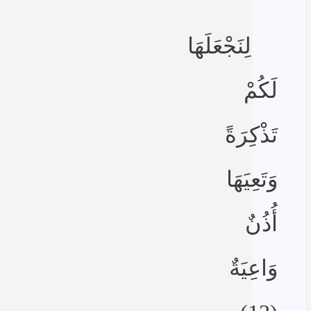
لِنَجْعَلَهَا
لَكُمْ
تَذْكِرَةً
وَتَعِيَهَا
أُذُنٌ
وَاعِيَةٌ