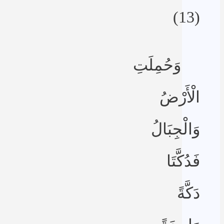
(13)
وَحُمِلَتِ
الْأَرْضُ
وَالْجِبَالُ
فَدُكَّتَا
دَكَّةً