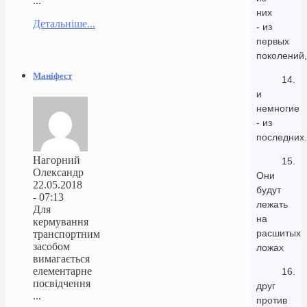
...
них
Детальніше...
- из
первых
поколений,
Маніфест
14.
и
немногие
- из
последних.
Нагорний
15.
Олександр
Они
22.05.2018
будут
- 07:13
лежать
Для
на
кермування
расшитых
транспортним
засобом
ложах
вимагається
елементарне
16.
посвідчення
друг
...
против