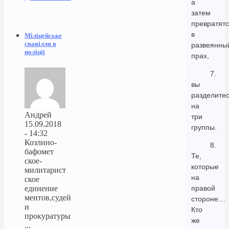
а
затем
превратят
в
Міліцейське
свавілля в
развеянны
поліції
прах,
7.
вы
разделите
на
Андрей
три
15.09.2018
группы.
- 14:32
Козлино-
8.
бафомет
Те,
ское-
которые
милитарист
на
ское
единение
правой
ментов,судей
стороне…
и
Кто
прокуратуры
же
...