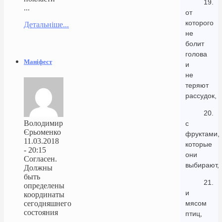
19.
...
от
которого
Детальніше...
не
болит
голова
Маніфест
и
не
теряют
рассудок,
20.
Володимир
с
Єрьоменко
фруктами,
11.03.2018
которые
- 20:15
они
Согласен.
выбирают,
Должны
быть
21.
определены
и
координаты
сегодняшнего
мясом
состояния
птиц,
...