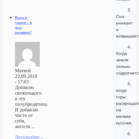
3.
Оно
Вата и
укроп – в
унижает
чем
и
разница?
возвышает.
4.
Когда
земля
сильно
Матвей
содрогнетс
22.09.2018
- 17:03
5.
Добавлю
когда
свеженького
горы
в эту
раскрошат
полубредятину.
И добавлю
на
чисто от
мелкие
себя,
кусочки,
жителя ...
6.
Детальніше...