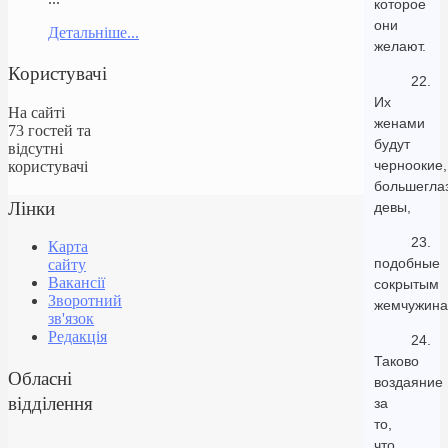
которое
они
Детальніше...
желают.
Користувачі
22.
Их
На сайті
женами
73 гостей та
будут
відсутні
черноокие,
користувачі
большегла
Лінки
девы,
23.
Карта
подобные
сайту
Вакансії
сокрытым
Зворотний
жемчужина
зв'язок
Редакція
24.
Таково
Обласні
воздаяние
відділення
за
то,
что