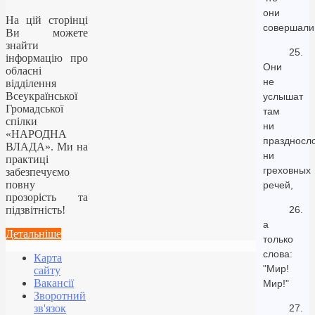
они
На цій сторінці
совершали
Ви можете
знайти
25.
інформацію про
Они
обласні
не
відділення
Всеукраїнської
услышат
Громадської
там
спілки
ни
«НАРОДНА
праздносло
ВЛАДА». Ми на
ни
практиці
греховных
забезпечуємо
повну
речей,
прозорість та
підзвітність!
26.
а
Детальніше
только
слова:
Карта
"Мир!
сайту
Вакансії
Мир!"
Зворотний
зв'язок
27.