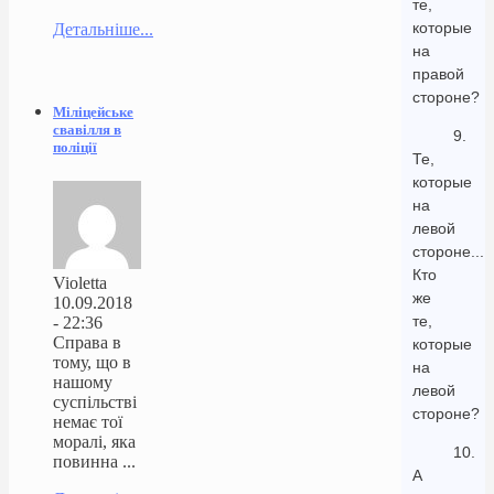
те,
которые
Детальніше...
на
правой
стороне?
Міліцейське
свавілля в
9.
поліції
Те,
которые
на
левой
стороне...
Кто
Violetta
же
10.09.2018
те,
- 22:36
Справа в
которые
тому, що в
на
нашому
левой
суспільстві
стороне?
немає тої
моралі, яка
10.
повинна ...
А