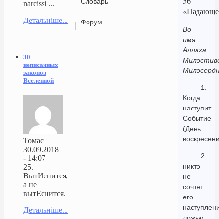
56
Словарь
narcissi ...
«Падающе
Детальніше...
Форум
Во
имя
Аллаха
30
Милостиво
неписанных
Милосердн
законов
Вселенной
1.
Когда
наступит
Событие
(День
воскресени
Томас
30.09.2018
2.
- 14:07
никто
25.
ВытИснится,
не
а не
сочтет
вытЕснится.
его
наступлен
Детальніше...
ложью.