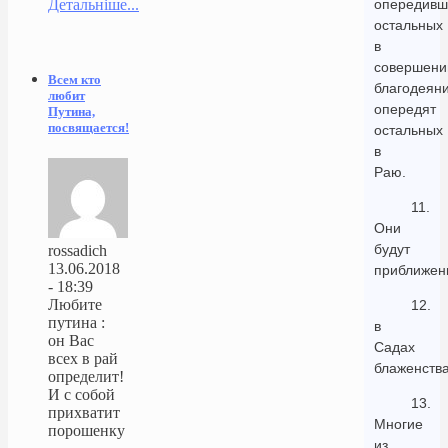
Детальніше...
опередивш
остальных
в
совершени
Всем кто
благодеян
любит
опередят
Путина,
посвящается!
остальных
в
Раю.
11.
Они
будут
rossadich
13.06.2018
приближе
- 18:39
Любите
12.
путина :
в
он Вас
Садах
всех в рай
блаженства
определит!
И с собой
13.
прихватит
Многие
порошенку
из