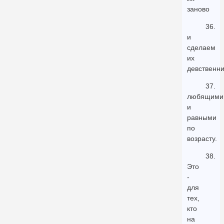
заново
36.
и
сделаем
их
девственн
37.
любящими
и
равными
по
возрасту.
38.
Это
-
для
тех,
кто
на