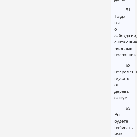
51.
Тогда
вы,
о
заблудшие
считающи
лжецами
посланнико
52.
непременн
вкусите
от
дерева
заккум.
53.
Вы
будете
набивать
ими