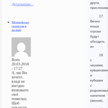
друга,
Детальніше...
прислонив
17.
Вечно
Міліцейське
свавілля в
юные
поліції
отроки
будут
обходить
их
18.
Boris
с
20.03.2018
чашами,
- 17:27
кувшинами
А, що Ви
и
хочете,
кубками
владі не
с
вигідно
визнавати
родниковы
свої
напитком
помилки.
(вином),
Щоб
покласти