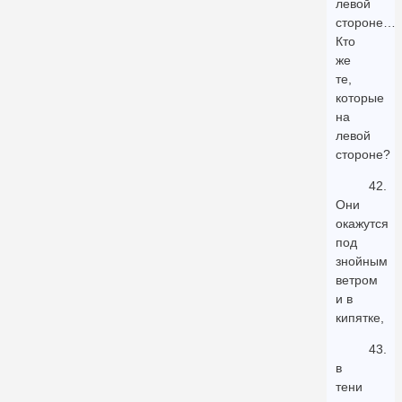
левой
стороне…
Кто
же
те,
которые
на
левой
стороне?
42.
Они
окажутся
под
знойным
ветром
и в
кипятке,
43.
в
тени