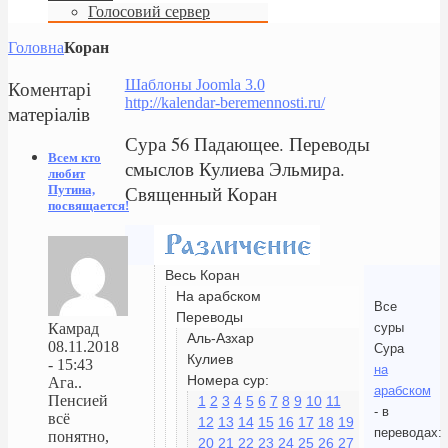
Голосовий сервер
Головна
Коран
Коментарі
Шаблоны Joomla 3.0
http://kalendar-beremennosti.ru/
матеріалів
Сура 56 Падающее. Переводы
Всем кто
смыслов Кулиева Эльмира.
любит
Священный Коран
Путина,
посвящается!
Весь Коран
На арабском
Все
Переводы
суры
Камрад
Аль-Азхар
08.11.2018
Сура
Кулиев
- 15:43
на
Номера сур:
Ага..
арабском
Пенсией
1
2
3
4
5
6
7
8
9
10
11
- в
всё
12
13
14
15
16
17
18
19
переводах:
понятно,
20
21
22
23
24
25
26
27