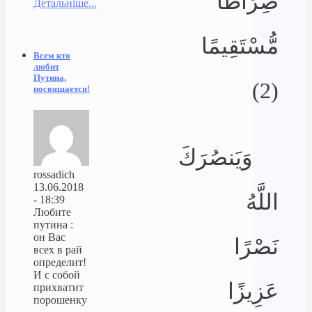
صِرَاطًا
Детальніше...
مُّسْتَقِيمًا
Всем кто
любит
Путина,
(2)
посвящается!
وَيَنصُرَكَ
rossadich
13.06.2018
اللَّهُ
- 18:39
Любите
путина :
он Вас
نَصْرًا
всех в рай
определит!
И с собой
عَزِيزًا
прихватит
порошенку