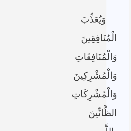
وَيُعَذِّبَ
الْمُنَافِقِينَ
وَالْمُنَافِقَاتِ
وَالْمُشْرِكِينَ
وَالْمُشْرِكَاتِ
الظَّانِّينَ