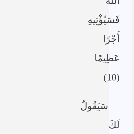
اللَّهَ
فَسَيُؤْتِيهِ
أَجْرًا
عَظِيمًا
(10)
سَيَقُولُ
لَكَ