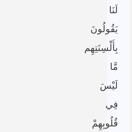
لَنَا
يَقُولُونَ
بِأَلْسِنَتِهِم
مَّا
لَيْسَ
فِي
قُلُوبِهِمْ