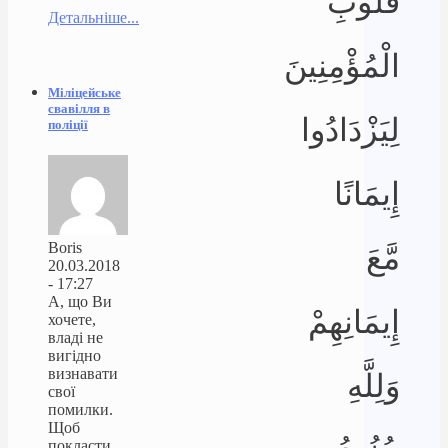
قُلُوبِ
Детальніше...
الْمُؤْمِنِينَ
Міліцейське
свавілля в
لِيَزْدَادُوا
поліції
إِيمَانًا
Boris
مَّعَ
20.03.2018
- 17:27
А, що Ви
إِيمَانِهِمْ
хочете,
владі не
вигідно
визнавати
وَلِلَّهِ
свої
помилки.
Щоб
покласти