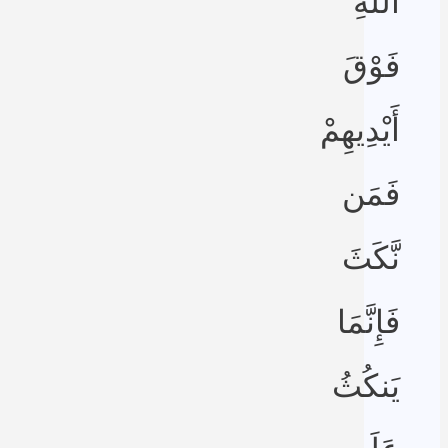
اللَّهِ
فَوْقَ
أَيْدِيهِمْ
فَمَن
نَّكَثَ
فَإِنَّمَا
يَنكُثُ