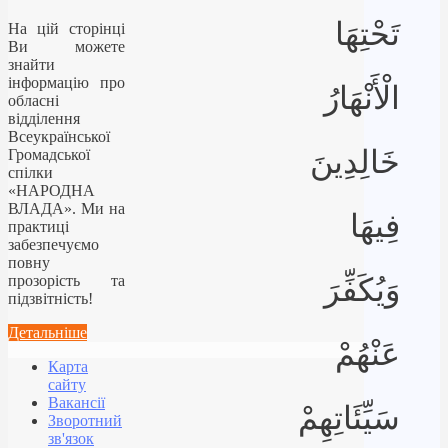
تَحْتِهَا
На цій сторінці
Ви можете
знайти
інформацію про
الْأَنْهَارُ
обласні
відділення
Всеукраїнської
خَالِدِينَ
Громадської
спілки
«НАРОДНА
ВЛАДА». Ми на
فِيهَا
практиці
забезпечуємо
повну
прозорість та
وَيُكَفِّرَ
підзвітність!
Детальніше
عَنْهُمْ
Карта
сайту
Вакансії
سَيِّئَاتِهِمْ
Зворотний
зв'язок