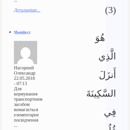
...
(3)
Детальніше...
Маніфест
هُوَ
الَّذِي
Нагорний
أَنزَلَ
Олександр
22.05.2018
- 07:13
Для
السَّكِينَةَ
кермування
транспортним
засобом
فِي
вимагається
елементарне
посвідчення
...