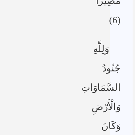
مَصِيرًا
(6)
وَلِلَّهِ
جُنُودُ
السَّمَاوَاتِ
وَالْأَرْضِ
وَكَانَ