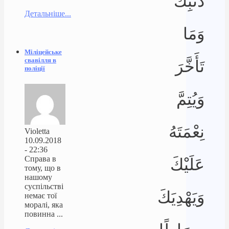
ذَنبِكَ
Детальніше...
وَمَا
Міліцейське
свавілля в
تَأَخَّرَ
поліції
وَيُتِمَّ
نِعْمَتَهُ
Violetta
10.09.2018
- 22:36
Справа в
عَلَيْكَ
тому, що в
нашому
суспільстві
وَيَهْدِيَكَ
немає тої
моралі, яка
повинна ...