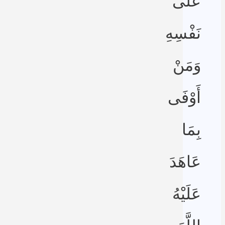
عَلَى
نَفْسِهِ
وَمَنْ
أَوْفَى
بِمَا
عَاهَدَ
عَلَيْهُ