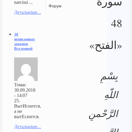
سورة
narcissi ...
Форум
Детальніше...
48
30
неписанных
«الفتح»
законов
Вселенной
بِسْمِ
Томас
30.09.2018
اللّهِ
- 14:07
25.
ВытИснится,
الرَّحْمنِ
а не
вытЕснится.
Детальніше...