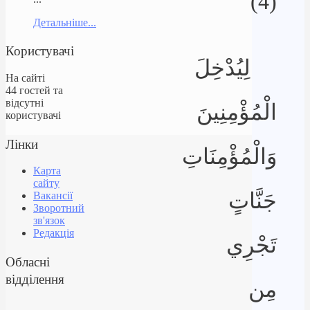
(4)
Детальніше...
Користувачі
لِيُدْخِلَ
На сайті
44 гостей та
відсутні
الْمُؤْمِنِينَ
користувачі
Лінки
وَالْمُؤْمِنَاتِ
Карта
сайту
جَنَّاتٍ
Вакансії
Зворотний
зв'язок
Редакція
تَجْرِي
Обласні
відділення
مِن