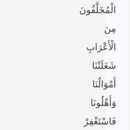
الْمُخَلَّفُونَ
مِنَ
الْأَعْرَابِ
شَغَلَتْنَا
أَمْوَالُنَا
وَأَهْلُونَا
فَاسْتَغْفِرْ