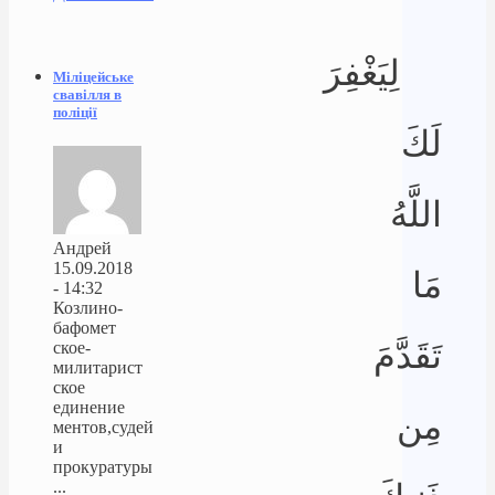
لِيَغْفِرَ
Міліцейське
свавілля в
поліції
لَكَ
اللَّهُ
Андрей
15.09.2018
مَا
- 14:32
Козлино-
бафомет
تَقَدَّمَ
ское-
милитарист
ское
единение
مِن
ментов,судей
и
прокуратуры
...