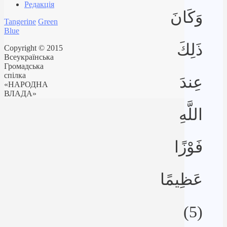
Редакція
وَكَانَ
Tangerine
Green
Blue
ذَلِكَ
Copyright © 2015
Всеукраїнська
Громадська
спілка
عِندَ
«НАРОДНА
ВЛАДА»
اللَّهِ
فَوْزًا
عَظِيمًا
(5)