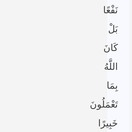
نَفْعًا
بَلْ
كَانَ
اللَّهُ
بِمَا
تَعْمَلُونَ
خَبِيرًا