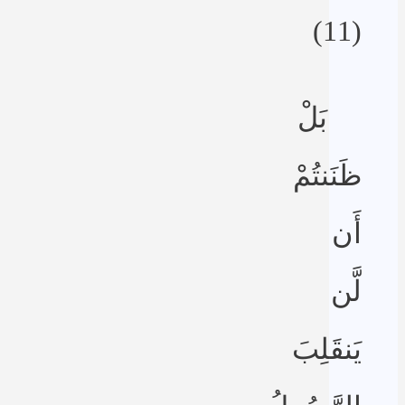
(11)
بَلْ
ظَنَنتُمْ
أَن
لَّن
يَنقَلِبَ