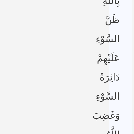
بِاللَّهِ
ظَنَّ
السَّوْءِ
عَلَيْهِمْ
دَائِرَةُ
السَّوْءِ
وَغَضِبَ