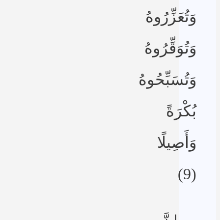
وَتُعَزِّرُوهُ
وَتُوَقِّرُوهُ
وَتُسَبِّحُوهُ
بُكْرَةً
وَأَصِيلًا
(9)