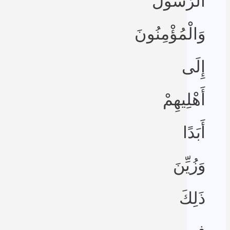
الرَّسُولُ
وَالْمُؤْمِنُونَ
إِلَى
أَهْلِيهِمْ
أَبَدًا
وَزُيِّنَ
ذَلِكَ