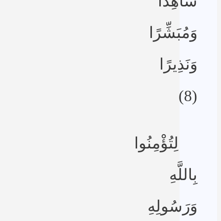
شَاهِدًا
وَمُبَشِّرًا
وَنَذِيرًا
(8)
لِتُؤْمِنُوا
بِاللَّهِ
وَرَسُولِهِ