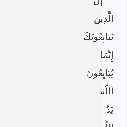
إِنَّ
الَّذِينَ
يُبَايِعُونَكَ
إِنَّمَا
يُبَايِعُونَ
اللَّهَ
يَدُ