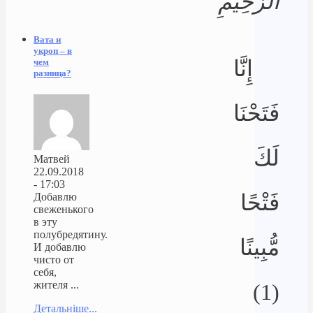
الرَّحِيمِ
Вата и
укроп – в
إِنَّا
чем
разница?
فَتَحْنَا
لَكَ
Матвей
22.09.2018
- 17:03
فَتْحًا
Добавлю
свеженького
в эту
полубредятину.
مُّبِينًا
И добавлю
чисто от
себя,
жителя ...
(1)
Детальніше...