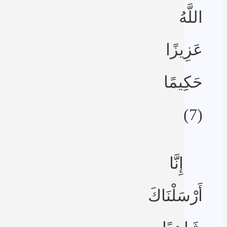
اللَّهُ
عَزِيزًا
حَكِيمًا
(7)
إِنَّا
أَرْسَلْنَاكَ