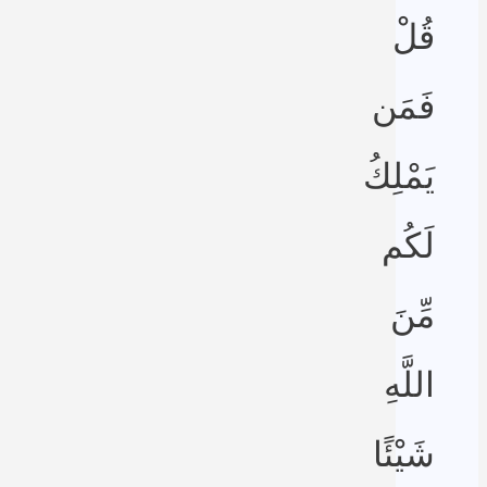
قُلْ
فَمَن
يَمْلِكُ
لَكُم
مِّنَ
اللَّهِ
شَيْئًا