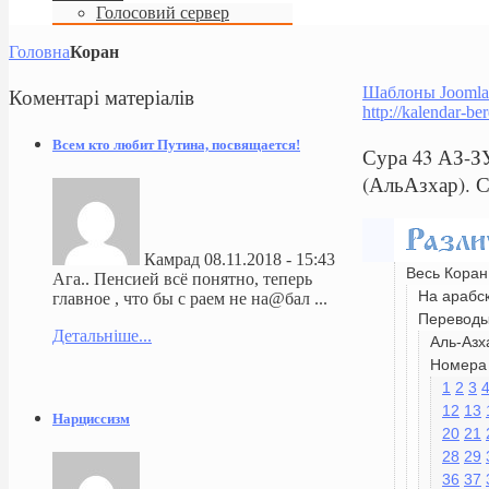
Голосовий сервер
Головна
Коран
Коментарі
матеріалів
Шаблоны Joomla
http://kalendar-be
Всем кто любит Путина, посвящается!
Сура 43 АЗ-З
(АльАзхар). 
Камрад
08.11.2018 - 15:43
Весь Коран
Ага.. Пенсией всё понятно, теперь
На арабс
главное , что бы с раем не на@бал ...
Перевод
Детальніше...
Аль-Азх
Номера 
1
2
3
12
13
Нарциссизм
20
21
28
29
36
37