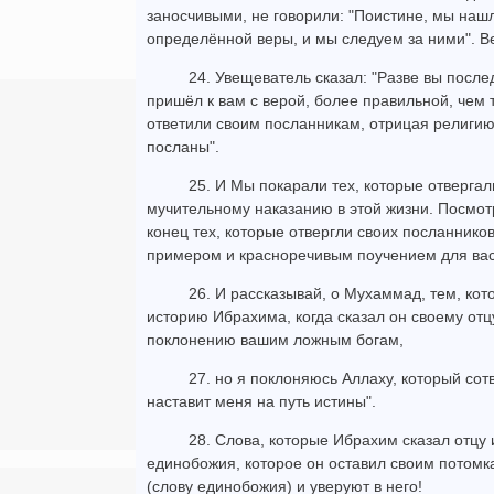
заносчивыми, не говорили: "Поистине, мы наш
определённой веры, и мы следуем за ними". В
24. Увещеватель сказал: "Разве вы после
пришёл к вам с верой, более правильной, чем 
ответили своим посланникам, отрицая религию:
посланы".
25. И Мы покарали тех, которые отвергал
мучительному наказанию в этой жизни. Посмотри
конец тех, которые отвергли своих посланник
примером и красноречивым поучением для вас
26. И рассказывай, о Мухаммад, тем, кот
историю Ибрахима, когда сказал он своему отцу
поклонению вашим ложным богам,
27. но я поклоняюсь Аллаху, который сотв
наставит меня на путь истины".
28. Слова, которые Ибрахим сказал отцу 
единобожия, которое он оставил своим потомка
(слову единобожия) и уверуют в него!