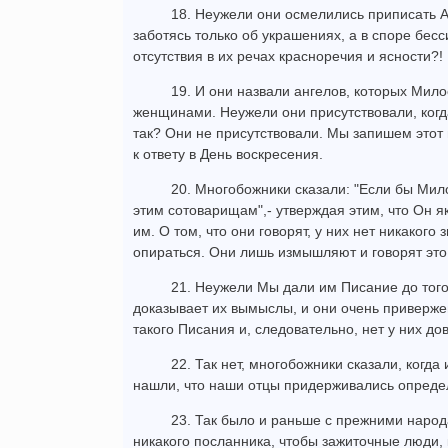
18. Неужели они осмелились приписать Ал
заботясь только об украшениях, а в споре бесс
отсутствия в их речах красноречия и ясности?!
19. И они назвали ангелов, которых Мил
женщинами. Неужели они присутствовали, когда
так? Они не присутствовали. Мы запишем этот 
к ответу в День воскресения.
20. Многобожники сказали: "Если бы Мил
этим сотоварищам",- утверждая этим, что Он я
им. О том, что они говорят, у них нет никакого
опираться. Они лишь измышляют и говорят это 
21. Неужели Мы дали им Писание до того
доказывает их вымыслы, и они очень приверж
такого Писания и, следовательно, нет у них до
22. Так нет, многобожники сказали, когда
нашли, что наши отцы придерживались определ
23. Так было и раньше с прежними народ
никакого посланника, чтобы зажиточные люди,