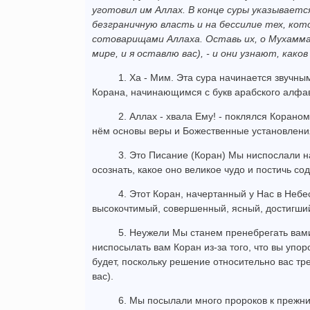
уготовил им Аллах. В конце суры указываетс
безграничную власть и на бессилие тех, ко
сотоварищами Аллаха. Оставь их, о Мухаммад
мире, и я оставлю вас), - и они узнают, како
1. Ха - Мим. Эта сура начинается звучн
Корана, начинающимся с букв арабского алфа
2. Аллах - хвала Ему! - поклялся Корано
нём основы веры и Божественные установлени
3. Это Писание (Коран) Мы ниспослали н
осознать, какое оно великое чудо и постичь с
4. Этот Коран, начертанный у Нас в Небе
высокочтимый, совершенный, ясный, достигши
5. Неужели Мы станем пренебрегать вами
ниспосылать вам Коран из-за того, что вы упор
будет, поскольку решение относительно вас тре
вас).
6. Мы посылали много пророков к прежни