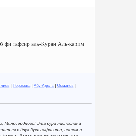
фи тафсир аль-Куран Аль-карим
улиев
|
Порохова
|
Абу-Адель
|
Османов
|
о, Милосердного! Эта сура ниспослана
инается с двух букв алфавита, потом в