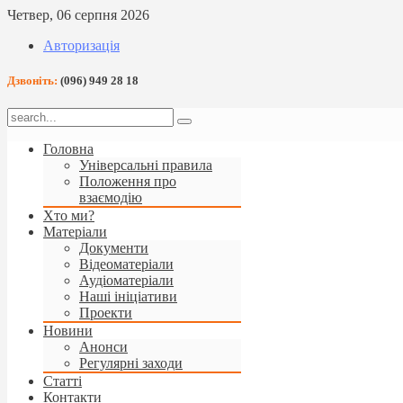
Четвер, 06 серпня 2026
Авторизація
Дзвоніть:
(096) 949 28 18
Головна
Універсальні правила
Положення про
взаємодію
Хто ми?
Матеріали
Документи
Відеоматеріали
Аудіоматеріали
Наші ініціативи
Проекти
Новини
Анонси
Регулярні заходи
Статті
Контакти