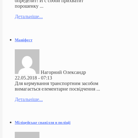
определит! И с собой прихватит
порошенку ...
Детальніше...
Маніфест
Нагорний Олександр
22.05.2018 - 07:13
Для кермування транспортним засобом
вимагається елементарне посвідчення ...
Детальніше...
Міліцейське свавілля в поліції