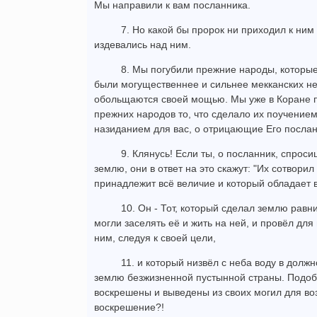
Мы направили к вам посланника.
7. Но какой бы пророк ни приходил к ним
издевались над ним.
8. Мы погубили прежние народы, которые
были могущественнее и сильнее мекканских не
обольщаются своей мощью. Мы уже в Коране п
прежних народов то, что сделало их поучением 
назиданием для вас, о отрицающие Его послан
9. Клянусь! Если ты, о посланник, спроси
землю, они в ответ на это скажут: "Их сотвори
принадлежит всё величие и который обладает
10. Он - Тот, который сделал землю равн
могли заселять её и жить на ней, и провёл для
ним, следуя к своей цели,
11. и который низвёл с неба воду в дол
землю безжизненной пустынной страны. Подоб
воскрешены и выведены из своих могил для во
воскрешение?!