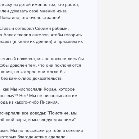
лаху из детей именно тех, кто растёт,
илен доказать своё мнение из-за
 Поистине, это очень странно!
остивый сотворил Своими рабами,
 Аллах творил ангелов, чтобы говорить
навет (в Книге их деяний) и призовём их
остивый пожелал, мы не поклонялись бы
кобы доволен тем, что они поклоняются
 знания, на которое они могли бы
без каких-либо доказательств.
, как Мы ниспослали Коран, которое
ены ему?! Нет! Мы не ниспосылали им
вода из какого-либо Писания.
 исчерпали все доводы: "Поистине, мы
ённой веры, и мы следуем за ними".
ами. Мы не посылали до тебя в селение
 которых благоденствие сделало