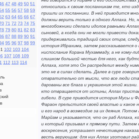
ней говорится о Коране и его достоинствах у
46
47
48
49
50
51
относились к своим посланникам те, кто из
54
55
56
57
58
59
пришли их посланники. В ней приводится мн
62
63
64
65
66
67
должны верить только в одного Аллаха. Но, 
70
71
72
73
74
75
многобожники сделали идолов равными Аллаху
78
79
80
81
82
83
сыновей, а когда они не могли привести док
86
87
88
89
90
91
придерживались традиций своих отцов, следу
94
95
96
97
98
99
история Ибрахима, затем рассказывается о
01
102
103
104
ниспослание Корана Мухаммаду, а не кому-ли
06
107
108
109
слишком большой честью для него, как буд
1
112
113
114
Аллаха, хотя это Он распределил между ними
это не в силах сделать. Далее в суре говори
ль
отвратительно от мысли, что все люди ста
ва
дарованы все блага и украшения этой жизни.
в
кто отвращается от истины, Аллах приста
ский
гибели. В суре приводится история Мусы и Ф
в
Фараон прельстился своей властью и какое 
и его народ в возмездие за их деяния. Потом
Марйам и указывается, что он раб Аллаха, 
и который призывал к прямому пути. Затем 
воскресения, устрашает нечестивцев наказ
весть верующим: для них Аллах уготовил рай