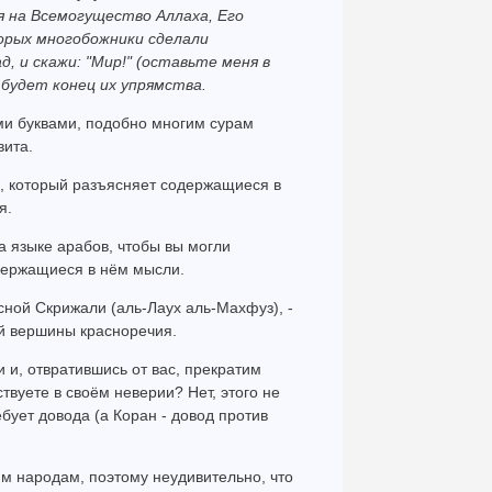
я на Всемогущество Аллаха, Его
торых многобожники сделали
, и скажи: "Мир!" (оставьте меня в
в будет конец их упрямства.
ыми буквами, подобно многим сурам
вита.
м, который разъясняет содержащиеся в
я.
а языке арабов, чтобы вы могли
одержащиеся в нём мысли.
сной Скрижали (аль-Лаух аль-Махфуз), -
й вершины красноречия.
 и, отвратившись от вас, прекратим
ствуете в своём неверии? Нет, этого не
бует довода (а Коран - довод против
м народам, поэтому неудивительно, что