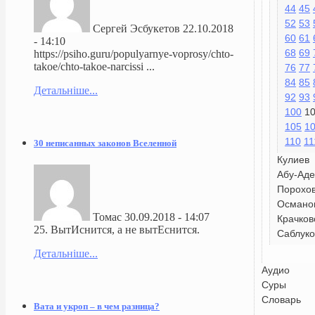
44
45
52
53
Сергей Эсбукетов
22.10.2018
60
61
- 14:10
68
69
https://psiho.guru/populyarnye-voprosy/chto-
takoe/chto-takoe-narcissi ...
76
77
84
85
Детальніше...
92
93
100
1
105
1
110
11
30 неписанных законов Вселенной
Кулиев
Абу-Аде
Порохо
Османо
Томас
30.09.2018 - 14:07
Крачков
25. ВытИснится, а не вытЕснится.
Саблуко
Детальніше...
Аудио
Суры
Словарь
Вата и укроп – в чем разница?