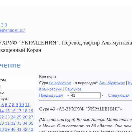
 3.0
remennosti.ru/
УХРУФ "УКРАШЕНИЯ". Перевод тафсир Аль-мунтахаб 
Священный Коран
Все суры
ком
Сура
на арабском
- в переводах:
Аль-Мунтахаб
|
К
ы
Крачковский
|
Саблуков
ар
Предыдущая
-
-
Следующая
сур:
4
5
6
7
8
9
10
11
Сура 43 «АЗ-ЗУХРУФ "УКРАШЕНИЯ"»
14
15
16
17
18
19
22
23
24
25
26
27
(Мекканская сура) Во имя Аллаха Милостивог
30
31
32
33
34
35
в Мекке. Она состоит из 89 айатов. Она нач
38
39
40
41
42
43