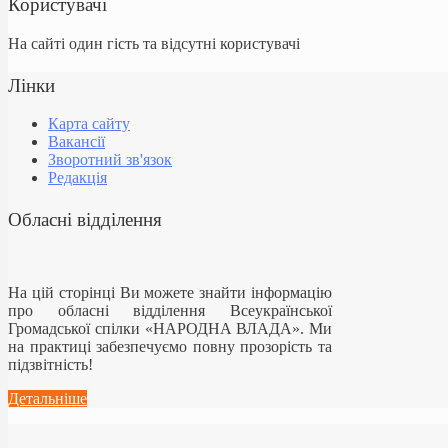
Користувачі
На сайті один гість та відсутні користувачі
Лінки
Карта сайту
Вакансії
Зворотний зв'язок
Редакція
Обласні відділення
На цій сторінці Ви можете знайти інформацію
про обласні відділення Всеукраїнської
Громадської спілки «НАРОДНА ВЛАДА». Ми
на практиці забезпечуємо повну прозорість та
підзвітність!
Детальніше