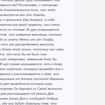
 Аллаха. Далее сура показывает, как
девался над Посланиями, с которыми
ого доказательств того, что люди
несмотря на все эти доводы,
 и приписали Ему дочерей, а себе -
азательств своей правоты, они слепо
я по их стопам. В суре упоминается
 том, что неверные мекканцы считали
бо из знати Мекки или ат-Таифа,
то это они распределяют милость
 блага этой жизни, поскольку они сами
тся, что если бы не было так
нут неверными, неверным были бы
 В ней также указывается, что к тому,
вит шайтана, который приведёт его к
араона и рассказывается о том, что
наказание от Аллаха постигло Фараона
 в суре приводится история сына
которому Он даровал из Своей милости
сура рассказывает об ужасах Дня
анием этого Дня и сообщает добрую
, где они будут довольны тем, что