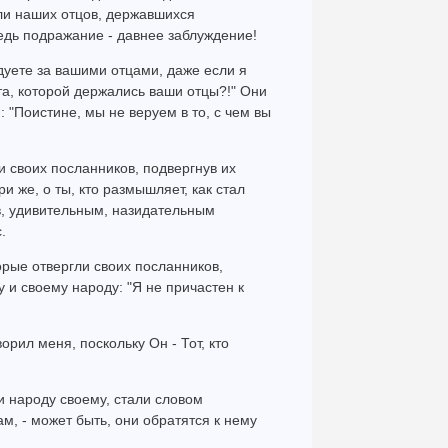
ли наших отцов, державшихся
едь подражание - давнее заблуждение!
дуете за вашими отцами, даже если я
та, которой держались ваши отцы?!" Они
 "Поистине, мы не веруем в то, с чем вы
и своих посланников, подвергнув их
 же, о ты, кто размышляет, как стал
ов, удивительным, назидательным
.
орые отвергли своих посланников,
 и своему народу: "Я не причастен к
орил меня, поскольку Он - Тот, кто
и народу своему, стали словом
м, - может быть, они обратятся к нему