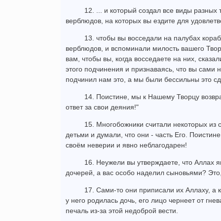
12. ... и который создал все виды разных
верблюдов, на которых вы ездите для удовлетв
13. чтобы вы восседали на палубах кора
верблюдов, и вспоминали милость вашего Твор
вам, чтобы вы, когда восседаете на них, сказа
этого подчинения и признаваясь, что вы сами не
подчинил нам это, а мы были бессильны это сд
14. Поистине, мы к Нашему Творцу возвр
ответ за свои деяния!"
15. Многобожники считали некоторых из с
детьми и думали, что они - часть Его. Поистине
своём неверии и явно неблагодарен!
16. Неужели вы утверждаете, что Аллах як
дочерей, а вас особо наделил сыновьями? Это,
17. Сами-то они приписали их Аллаху, а к
у него родилась дочь, его лицо чернеет от гне
печаль из-за этой недоброй вести.