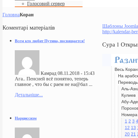
Голосовий сервер
Головна
Коран
Коментарі
матеріалів
Шаблоны Joomla
http://kalendar-be
Всем кто любит Путина, посвящается!
Сура 1 Откры
Весь Коран
Камрад
08.11.2018 - 15:43
На арабс
Ага.. Пенсией всё понятно, теперь
Перевод
главное , что бы с раем не на@бал ...
Аль-Азх
Детальніше...
Кулиев
Абу-Аде
Порохо
Номера 
Нарциссизм
1
2
3
12
13
20
21