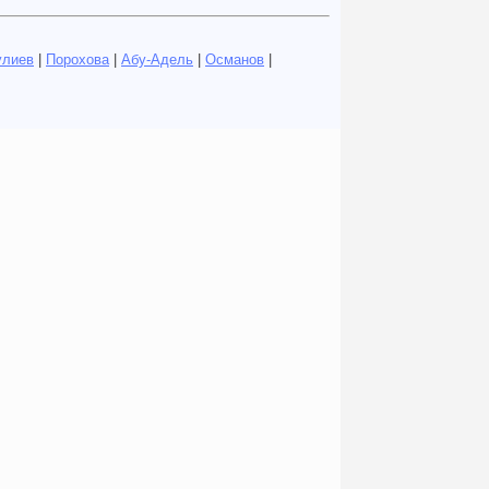
улиев
|
Порохова
|
Абу-Адель
|
Османов
|