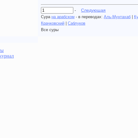
-
Следующая
Сура
на арабском
- в переводах:
Аль-Мунтахаб
|
К
Крачковский
|
Саблуков
Все суры
ты
журнал