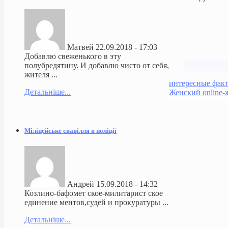
Матвей
22.09.2018 - 17:03
Добавлю свеженького в эту
полубредятину. И добавлю чисто от себя,
жителя ...
интересные фак
Детальніше...
Женский online-
Міліцейське свавілля в поліції
Андрей
15.09.2018 - 14:32
Козлино-бафомет ское-милитарист ское
единение ментов,судей и прокуратуры ...
Детальніше...