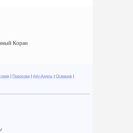
нный Коран
улиев
|
Порохова
|
Абу-Адель
|
Османов
|
!