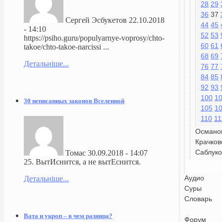
28
29
36
37
Сергей Эсбукетов
22.10.2018
44
45
- 14:10
52
53
https://psiho.guru/populyarnye-voprosy/chto-
60
61
takoe/chto-takoe-narcissi ...
68
69
Детальніше...
76
77
84
85
92
93
100
1
30 неписанных законов Вселенной
105
1
110
11
Османо
Крачков
Саблуко
Томас
30.09.2018 - 14:07
25. ВытИснится, а не вытЕснится.
Аудио
Детальніше...
Суры
Словарь
Вата и укроп – в чем разница?
Форум