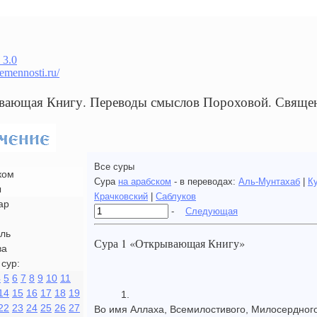
 3.0
remennosti.ru/
вающая Книгу. Переводы смыслов Пороховой. Свяще
Все суры
ком
Сура
на арабском
- в переводах:
Аль-Мунтахаб
|
К
ы
Крачковский
|
Саблуков
ар
-
Следующая
ль
Сура 1 «Открывающая Книгу»
ва
сур:
4
5
6
7
8
9
10
11
14
15
16
17
18
19
1.
22
23
24
25
26
27
Во имя Аллаха, Всемилостивого, Милосердного