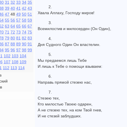
30
31
32
33
34
35
2.
38
39
40
41
42
43
Хвала Аллаху, Господу миров!
46
47
48
49
50
51
54
55
56
57
58
59
3.
62
63
64
65
66
67
Всемилостив и милосерден (Он Один),
70
71
72
73
74
75
78
79
80
81
82
83
4.
86
87
88
89
90
91
Дня Судного Один Он властелин.
94
95
96
97
98
99
5.
01
102
103
104
Мы предаемся лишь Тебе
06
107
108
109
И лишь к Тебе о помощи взываем:
1
112
113
114
в
6.
ский
Направь прямой стезею нас,
в
7.
Стезею тех,
Кто милостью Твоею одарен,
А не стезею тех, на ком Твой гнев,
И не стезей заблудших.