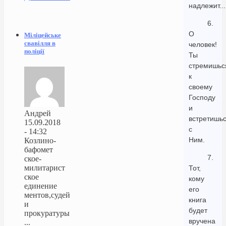
надлежит...
6.
О
Міліцейське
свавілля в
человек!
поліції
Ты
стремишьс
к
своему
Господу
и
Андрей
встретишь
15.09.2018
с
- 14:32
Ним.
Козлино-
бафомет
7.
ское-
милитарист
Тот,
ское
кому
единение
его
ментов,судей
книга
и
будет
прокуратуры
вручена
...