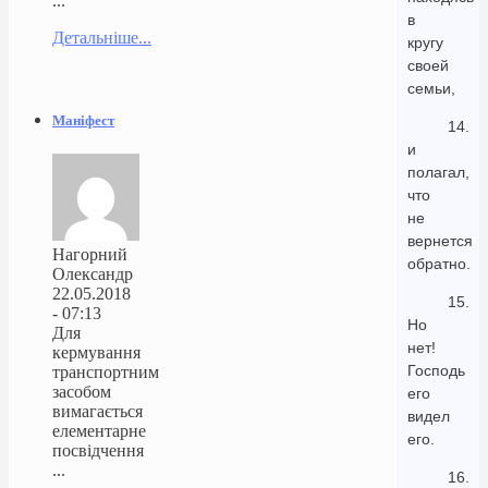
...
в
Детальніше...
кругу
своей
семьи,
Маніфест
14.
и
полагал,
что
не
вернется
Нагорний
обратно.
Олександр
22.05.2018
15.
- 07:13
Но
Для
нет!
кермування
Господь
транспортним
засобом
его
вимагається
видел
елементарне
его.
посвідчення
...
16.