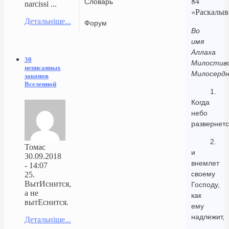
84
Словарь
narcissi ...
«Раскалыв
Детальніше...
Форум
Во
имя
Аллаха
30
Милостиво
неписанных
Милосердн
законов
Вселенной
1.
Когда
небо
развернет
2.
Томас
и
30.09.2018
внемлет
- 14:07
своему
25.
ВытИснится,
Господу,
а не
как
вытЕснится.
ему
надлежит,
Детальніше...