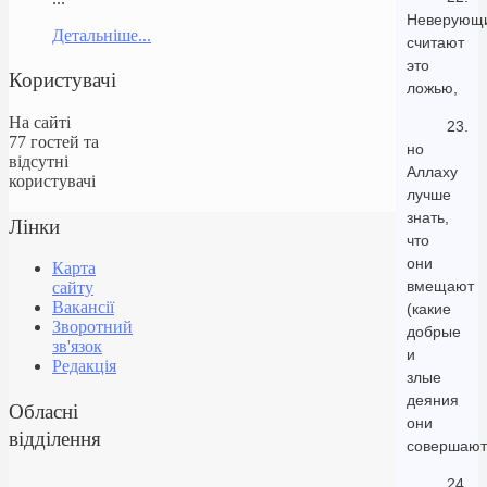
Неверующ
Детальніше...
считают
это
Користувачі
ложью,
На сайті
23.
77 гостей та
но
відсутні
Аллаху
користувачі
лучше
знать,
Лінки
что
они
Карта
вмещают
сайту
Вакансії
(какие
Зворотний
добрые
зв'язок
и
Редакція
злые
деяния
Обласні
они
відділення
совершают
24.