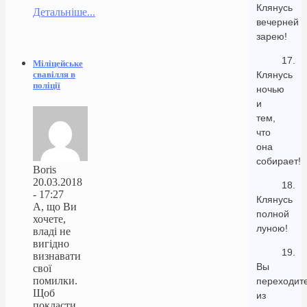
Клянусь
Детальніше...
вечерней
зарею!
17.
Міліцейське
свавілля в
Клянусь
поліції
ночью
и
тем,
что
она
собирает!
Boris
20.03.2018
18.
- 17:27
Клянусь
А, що Ви
полной
хочете,
луною!
владі не
вигідно
19.
визнавати
Вы
свої
помилки.
переходит
Щоб
из
покласти