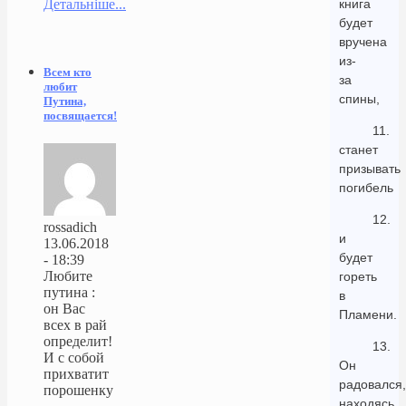
Детальніше...
книга
будет
вручена
из-
Всем кто
за
любит
спины,
Путина,
посвящается!
11.
станет
призывать
погибель
12.
rossadich
и
13.06.2018
будет
- 18:39
Любите
гореть
путина :
в
он Вас
Пламени.
всех в рай
определит!
13.
И с собой
Он
прихватит
радовался,
порошенку
находясь