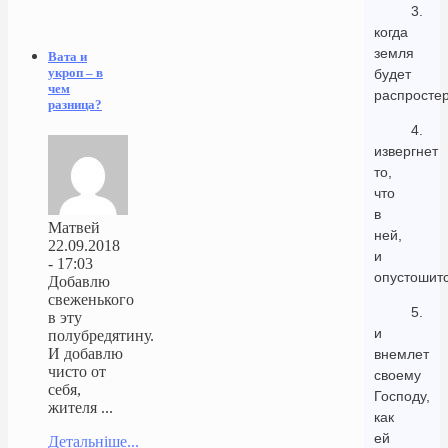
3.
когда
земля
Вата и
укроп – в
будет
чем
распростер
разница?
4.
извергнет
то,
что
в
Матвей
ней,
22.09.2018
и
- 17:03
опустошитс
Добавлю
свеженького
5.
в эту
и
полубредятину.
И добавлю
внемлет
чисто от
своему
себя,
Господу,
жителя ...
как
ей
Детальніше...