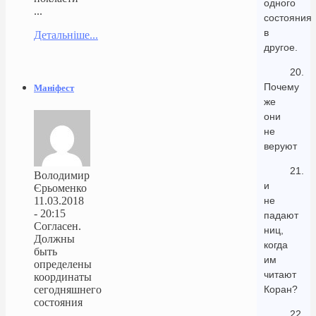
одного
...
состояния
в
Детальніше...
другое.
20.
Почему
Маніфест
же
они
не
веруют
21.
Володимир
и
Єрьоменко
11.03.2018
не
- 20:15
падают
Согласен.
ниц,
Должны
когда
быть
им
определены
читают
координаты
сегодняшнего
Коран?
состояния
22.
...