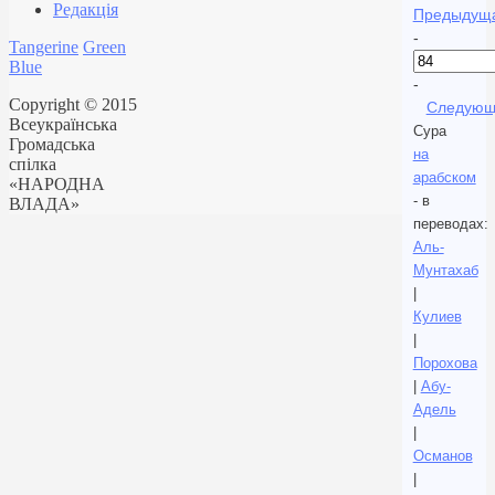
Редакція
Предыдущ
-
Tangerine
Green
Blue
-
Copyright © 2015
Следующ
Всеукраїнська
Сура
Громадська
на
спілка
арабском
«НАРОДНА
- в
ВЛАДА»
переводах:
Аль-
Мунтахаб
|
Кулиев
|
Порохова
|
Абу-
Адель
|
Османов
|