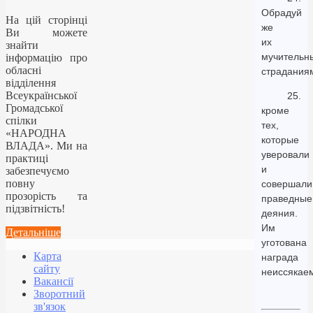
Обрадуй
На цій сторінці
же
Ви можете
их
знайти
мучительн
інформацію про
обласні
страдания
відділення
Всеукраїнської
25.
Громадської
кроме
спілки
тех,
«НАРОДНА
которые
ВЛАДА». Ми на
уверовали
практиці
и
забезпечуємо
повну
совершали
прозорість та
праведные
підзвітність!
деяния.
Им
Детальніше
уготована
Карта
награда
сайту
неиссякае
Вакансії
Зворотний
зв'язок