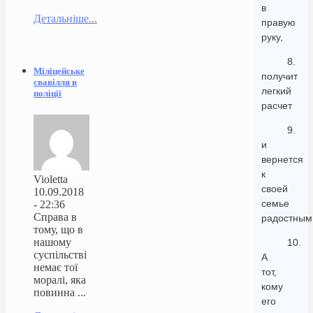
в
Детальніше...
правую
руку,
8.
Міліцейське
получит
свавілля в
легкий
поліції
расчет
9.
и
вернется
к
Violetta
своей
10.09.2018
семье
- 22:36
Справа в
радостным
тому, що в
нашому
10.
суспільстві
А
немає тої
тот,
моралі, яка
кому
повинна ...
его