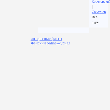
Крачковски
|
Саблуков
Все
суры
интересные факты
Женский online-журнал