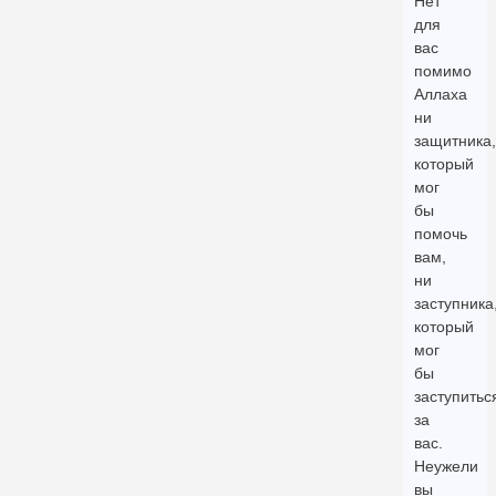
Нет
для
вас
помимо
Аллаха
ни
защитника,
который
мог
бы
помочь
вам,
ни
заступника
который
мог
бы
заступитьс
за
вас.
Неужели
вы