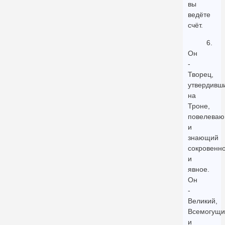
вы
ведёте
счёт.
6.
Он
-
Творец,
утвердивш
на
Троне,
повелева
и
знающий
сокровенн
и
явное.
Он
-
Великий,
Всемогущи
и