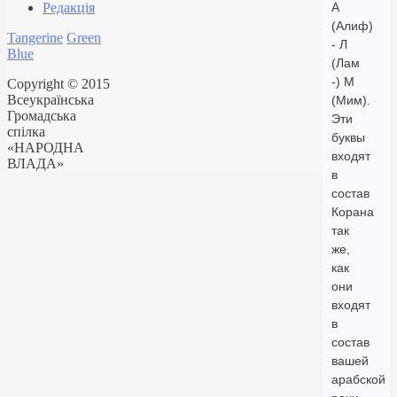
Редакція
А
(Алиф)
Tangerine
Green
- Л
Blue
(Лам
-) М
Copyright © 2015
Всеукраїнська
(Мим).
Громадська
Эти
спілка
буквы
«НАРОДНА
входят
ВЛАДА»
в
состав
Корана
так
же,
как
они
входят
в
состав
вашей
арабской