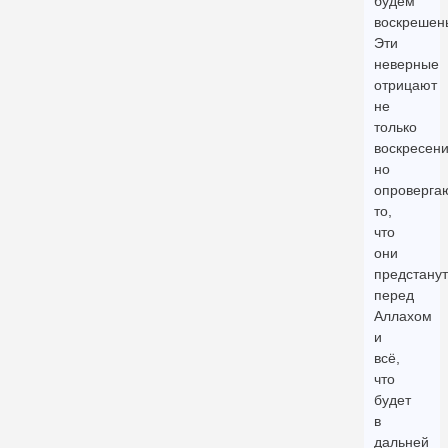
будем
воскрешен
Эти
неверные
отрицают
не
только
воскресени
но
опроверга
то,
что
они
предстанут
перед
Аллахом
и
всё,
что
будет
в
дальней