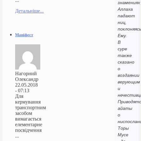
...
знамениях
Аллаха
Детальніше...
падают
ниц,
поклоняяс
Маніфест
Ему.
В
суре
также
сказано
о
Нагорний
воздаянии
Олександр
верующим
22.05.2018
и
- 07:13
нечестивц
Для
кермування
Приводятс
транспортним
айаты
засобом
о
вимагається
ниспослан
елементарне
Торы
посвідчення
Мусе
...