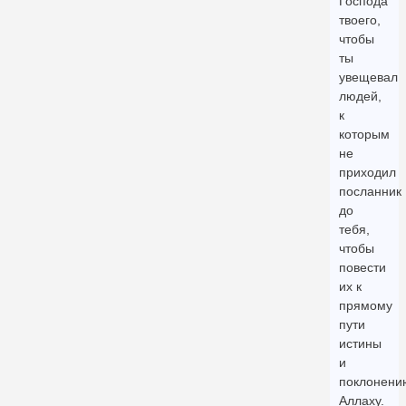
Господа
твоего,
чтобы
ты
увещевал
людей,
к
которым
не
приходил
посланник
до
тебя,
чтобы
повести
их к
прямому
пути
истины
и
поклонени
Аллаху.