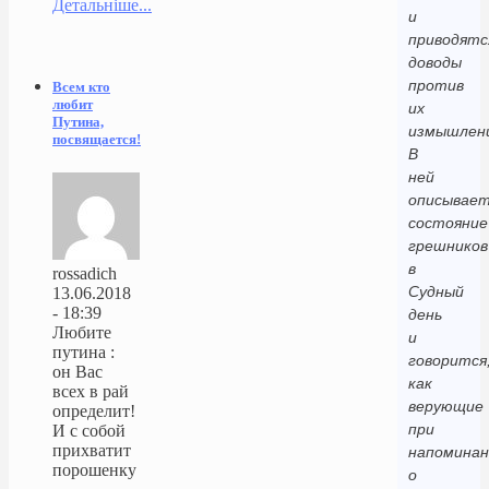
Детальніше...
и
приводятс
доводы
против
Всем кто
любит
их
Путина,
измышлен
посвящается!
В
ней
описывает
состояние
грешников
в
rossadich
Судный
13.06.2018
- 18:39
день
Любите
и
путина :
говорится
он Вас
как
всех в рай
верующие
определит!
при
И с собой
прихватит
напоминан
порошенку
о