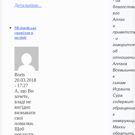
- да
Детальніше...
благослов
его
Аллах
и
Міліцейське
приветст
свавілля в
поліції
- и
говорится
об
отношени
Аллаха
Всевышне
Boris
к
20.03.2018
сынам
- 17:27
Исраила.
А, що Ви
Сура
хочете,
владі не
содержит
вигідно
обращени
визнавати
к
свої
неверующ
помилки.
Мекки
Щоб
обратить
покласти