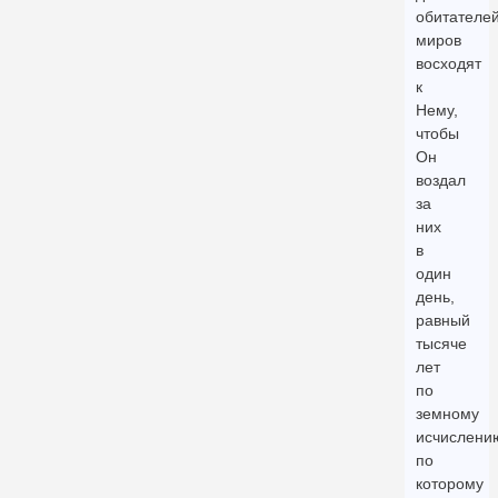
обитателе
миров
восходят
к
Нему,
чтобы
Он
воздал
за
них
в
один
день,
равный
тысяче
лет
по
земному
исчислени
по
которому