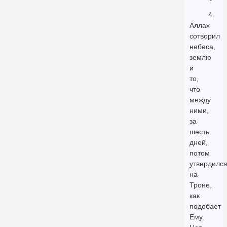
4.
Аллах
сотворил
небеса,
землю
и
то,
что
между
ними,
за
шесть
дней,
потом
утвердилс
на
Троне,
как
подобает
Ему.