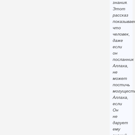
знания.
Этот
рассказ
показывае
что
человек,
даже
если
он
посланник
Аллаха,
не
может
постичь
могущест
Аллаха,
если
Он
не
дарует
ему