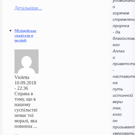
упоминани
о
Детальніше...
горячем
стремлен
пророка
Міліцейське
- да
свавілля в
благослов
поліції
его
Аллах
и
приветст
-
наставит
Violetta
10.09.2018
на
- 22:36
путь
Справа в
истинной
тому, що в
веры
нашому
тех,
суспільстві
кого
немає тої
моралі, яка
он
повинна ...
призывае
уверовать