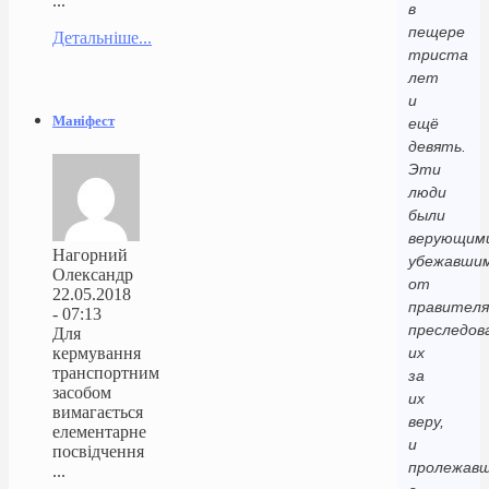
...
в
пещере
Детальніше...
триста
лет
и
Маніфест
ещё
девять.
Эти
люди
были
верующим
Нагорний
убежавши
Олександр
от
22.05.2018
правителя
- 07:13
преследов
Для
кермування
их
транспортним
за
засобом
их
вимагається
веру,
елементарне
и
посвідчення
пролежав
...