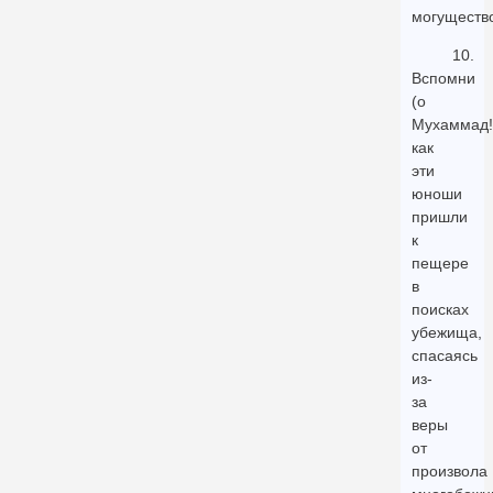
могуществ
10.
Вспомни
(о
Мухаммад!
как
эти
юноши
пришли
к
пещере
в
поисках
убежища,
спасаясь
из-
за
веры
от
произвола