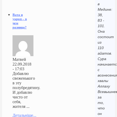
в
Медине:
38,
Вата и
укроп – в
83 -
чем
101.
разница?
Она
состоит
из
110
айатов.
Сура
Матвей
22.09.2018
начинаетс
- 17:03
с
Добавлю
вознесени
свеженького
хвалы
в эту
Аллаху
полубредятину.
Всевышне
И добавлю
чисто от
за
себя,
то,
жителя ...
что
он
Детальніше...