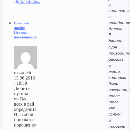
Детальніше...
в
соответс
с
назидания
Всем кто
любит
Аллаха.
Путина,
В
посвящается!
данной
суре
приводитс
рассказ
о
людях,
rossadich
которые
13.06.2018
- 18:39
были
Любите
воскрешен
путина :
после
он Вас
того
всех в рай
как
определит!
уснули
И с собой
прихватит
и
порошенку
пробыли