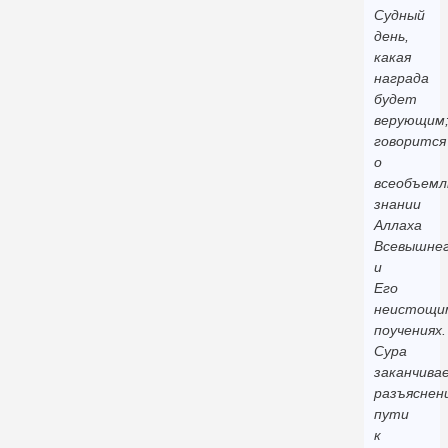
Судный
день,
какая
награда
будет
верующим
говорится
о
всеобъем
знании
Аллаха
Всевышне
и
Его
неистощи
поучениях.
Сура
заканчива
разъяснен
пути
к