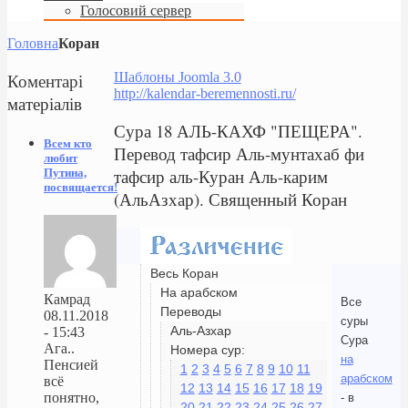
Голосовий сервер
Головна
Коран
Коментарі
Шаблоны Joomla 3.0
http://kalendar-beremennosti.ru/
матеріалів
Сура 18 АЛЬ-КАХФ "ПЕЩЕРА".
Всем кто
Перевод тафсир Аль-мунтахаб фи
любит
тафсир аль-Куран Аль-карим
Путина,
посвящается!
(АльАзхар). Священный Коран
Весь Коран
На арабском
Камрад
Все
Переводы
08.11.2018
суры
Аль-Азхар
- 15:43
Сура
Ага..
Номера сур:
на
Пенсией
1
2
3
4
5
6
7
8
9
10
11
арабском
всё
12
13
14
15
16
17
18
19
понятно,
- в
20
21
22
23
24
25
26
27