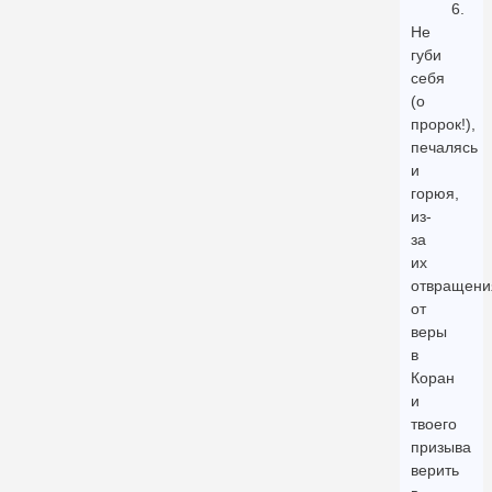
6.
Не
губи
себя
(о
пророк!),
печалясь
и
горюя,
из-
за
их
отвращени
от
веры
в
Коран
и
твоего
призыва
верить