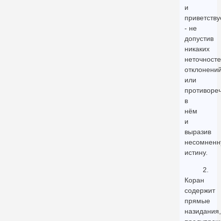
и
приветству
- не
допустив
никаких
неточносте
отклонени
или
противоре
в
нём
и
выразив
несомнен
истину.
2.
Коран
содержит
прямые
назидания,