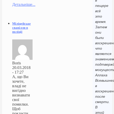
в
Детальніше...
пещере
всё
это
время.
Міліцейське
Затем
свавілля в
поліції
они
были
воскрешен
что
является
знамением
Boris
подтверж
20.03.2018
могущест
- 17:27
Аллаха
А, що Ви
Всевышне
хочете,
владі не
в
вигідно
воскрешен
визнавати
после
свої
смерти.
помилки.
В
Щоб
этой
покласти