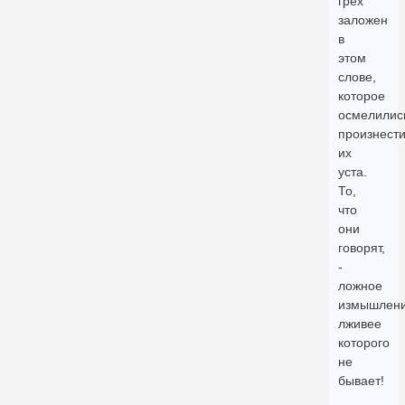
грех
заложен
в
этом
слове,
которое
осмелилис
произнест
их
уста.
То,
что
они
говорят,
-
ложное
измышлени
лживее
которого
не
бывает!