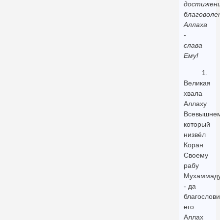
достижен
благоволе
Аллаха
-
слава
Ему!
1.
Великая
хвала
Аллаху
Всевышнем
который
низвёл
Коран
Своему
рабу
Мухаммад
- да
благослови
его
Аллах