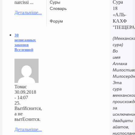
Сура
Суры
narcissi ...
18
Словарь
Детальніше...
«АЛЬ-
КАХФ
Форум
"ПЕЩЕРА
30
(Мекканск
неписанных
сура)
законов
Вселенной
Во
имя
Аллаха
Милостиво
Милосердн
Эта
Томас
сура
30.09.2018
мекканско
- 14:07
происхожд
25.
за
ВытИснится,
а не
исключени
вытЕснится.
двадцати
айатов,
Детальніше...
ниспослан