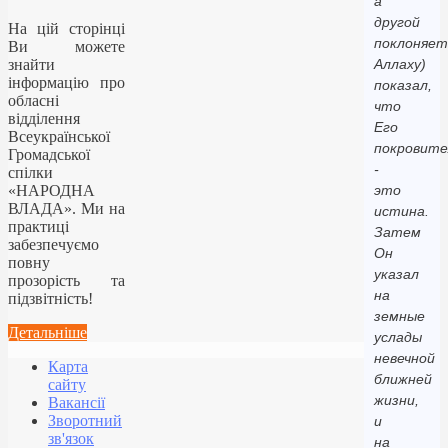
а
другой
На цій сторінці
поклоняет
Ви можете
знайти
Аллаху)
інформацію про
показал,
обласні
что
відділення
Его
Всеукраїнської
покровите
Громадської
-
спілки
«НАРОДНА
это
ВЛАДА». Ми на
истина.
практиці
Затем
забезпечуємо
Он
повну
указал
прозорість та
на
підзвітність!
земные
Детальніше
услады
невечной
Карта
ближней
сайту
жизни,
Вакансії
Зворотний
и
зв'язок
на