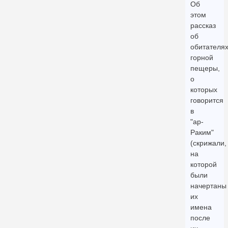
Об
этом
рассказ
об
обитателя
горной
пещеры,
о
которых
говорится
в
"ар-
Раким"
(скрижали,
на
которой
были
начертаны
их
имена
после