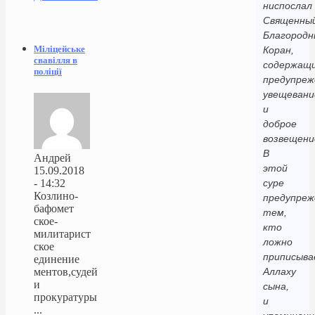
ниспослал
Священны
Благородн
Міліцейське
Коран,
свавілля в
содержащ
поліції
предупреж
увещевани
и
доброе
возвещени
В
Андрей
этой
15.09.2018
- 14:32
суре
Козлино-
предупреж
бафомет
тем,
ское-
кто
милитарист
ложно
ское
приписыв
единение
ментов,судей
Аллаху
и
сына,
прокуратуры
и
...