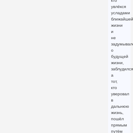
кто
увлёкся
усладами
ближайше
жизни
и
не
задумывал
о
будущей
жизни,
заблудился
а
тот,
кто
уверовал
в
дальнюю
жизнь,
пошёл
прямым
путём