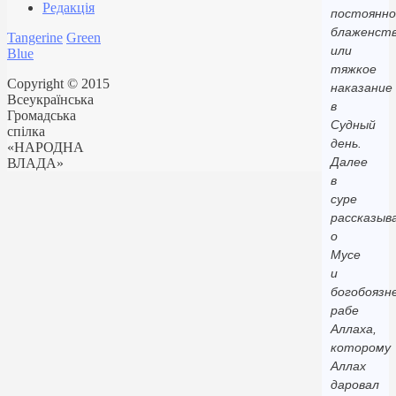
Редакція
постоянно
блаженст
Tangerine
Green
или
Blue
тяжкое
Copyright © 2015
наказание
Всеукраїнська
в
Громадська
Судный
спілка
день.
«НАРОДНА
Далее
ВЛАДА»
в
суре
рассказыв
о
Мусе
и
богобоязн
рабе
Аллаха,
которому
Аллах
даровал