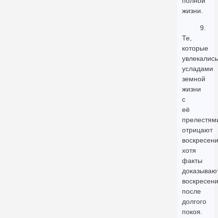
полной
жизни.
9.
Те,
которые
увлекались
усладами
земной
жизни
с
её
прелестям
отрицают
воскресени
хотя
факты
доказываю
воскресен
после
долгого
покоя.