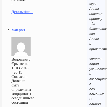
...
суре
Аллах
Детальніше...
повелел
пророку
- да
благослов
Маніфест
его
Аллах
и
приветст
-
читать
Володимир
Єрьоменко
Коран,
11.03.2018
увещеват
- 20:15
и
Согласен.
возвещат
Должны
с
быть
его
определены
координаты
помощью.
сегодняшнего
В
состояния
данной
...