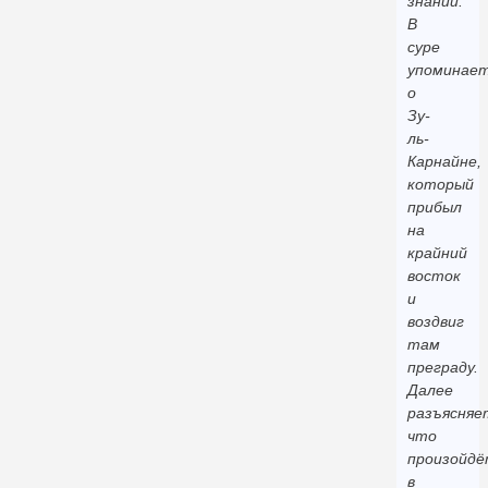
знаний.
В
суре
упоминае
о
Зу-
ль-
Карнайне,
который
прибыл
на
крайний
восток
и
воздвиг
там
преграду.
Далее
разъясняе
что
произойд
в