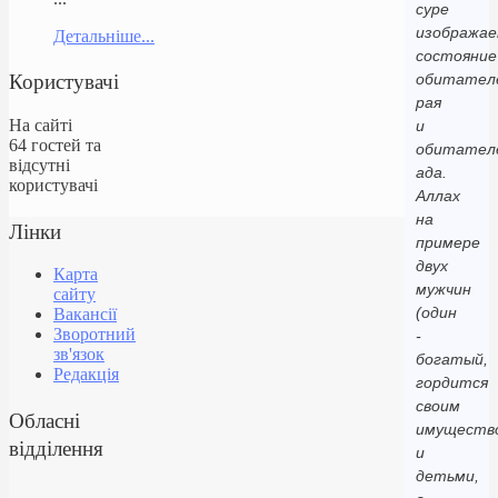
суре
изображае
Детальніше...
состояние
Користувачі
обитател
рая
На сайті
и
64 гостей та
обитател
відсутні
ада.
користувачі
Аллах
на
Лінки
примере
двух
Карта
мужчин
сайту
(один
Вакансії
Зворотний
-
зв'язок
богатый,
Редакція
гордится
своим
Обласні
имуществ
відділення
и
детьми,