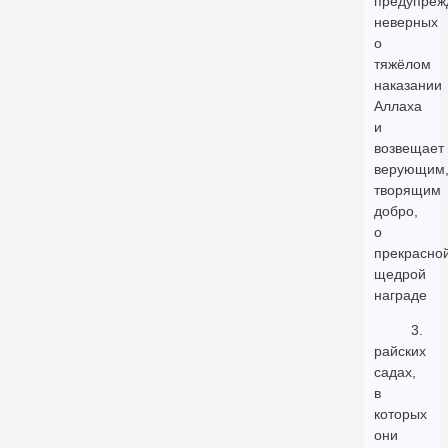
предупреж
неверных
о
тяжёлом
наказании
Аллаха
и
возвещает
верующим
творящим
добро,
о
прекрасной
щедрой
награде
3.
райских
садах,
в
которых
они