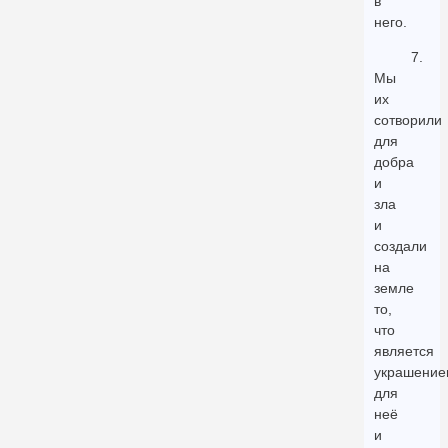
в
него.
7.
Мы
их
сотворили
для
добра
и
зла
и
создали
на
земле
то,
что
является
украшение
для
неё
и