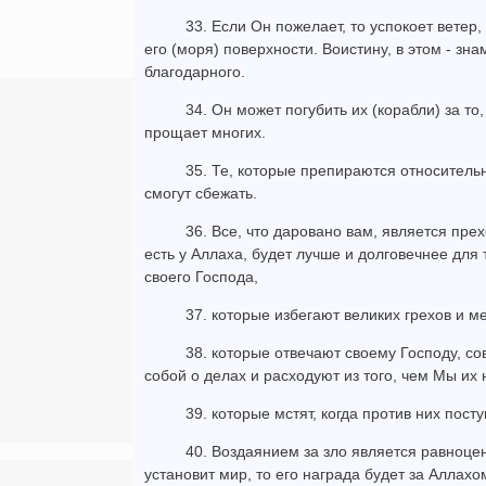
33. Если Он пожелает, то успокоет ветер
его (моря) поверхности. Воистину, в этом - зн
благодарного.
34. Он может погубить их (корабли) за то
прощает многих.
35. Те, которые препираются относительн
смогут сбежать.
36. Все, что даровано вам, является пре
есть у Аллаха, будет лучше и долговечнее для 
своего Господа,
37. которые избегают великих грехов и м
38. которые отвечают своему Господу, 
собой о делах и расходуют из того, чем Мы их
39. которые мстят, когда против них пос
40. Воздаянием за зло является равноцен
установит мир, то его награда будет за Аллахо