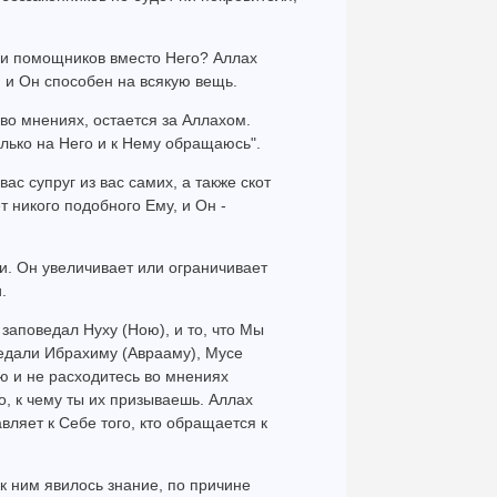
 и помощников вместо Него? Аллах
 и Он способен на всякую вещь.
 во мнениях, остается за Аллахом.
олько на Него и к Нему обращаюсь".
вас супруг из вас самих, а также скот
 никого подобного Ему, и Он -
и. Он увеличивает или ограничивает
.
о заповедал Нуху (Ною), и то, что Мы
ведали Ибрахиму (Аврааму), Мусе
ю и не расходитесь во мнениях
о, к чему ты их призываешь. Аллах
авляет к Себе того, кто обращается к
 к ним явилось знание, по причине