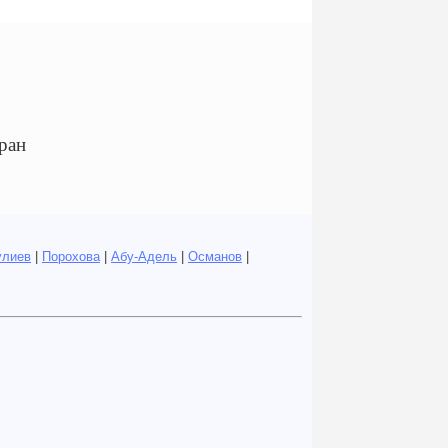
ран
улиев
|
Порохова
|
Абу-Адель
|
Османов
|