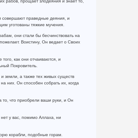
оих рабов, прощает злодеяния и знает то,
 и совершают праведные деяния, и
щим уготованы тяжкие мучения.
рабам, они стали бы бесчинствовать на
 пожелает. Воистину, Он ведает о Своих
е того, как они отчаиваются, и
ьный Покровитель.
 и земли, а также тех живых существ
на них. Он способен собрать их, когда
а то, что приобрели ваши руки, и Он
 нет у вас, помимо Аллаха, ни
орю корабли, подобные горам.