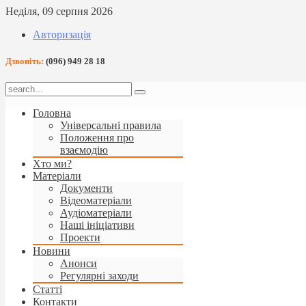
Неділя, 09 серпня 2026
Авторизація
Дзвоніть:
(096) 949 28 18
Головна
Універсальні правила
Положення про
взаємодію
Хто ми?
Матеріали
Документи
Відеоматеріали
Аудіоматеріали
Наші ініціативи
Проекти
Новини
Анонси
Регулярні заходи
Статті
Контакти