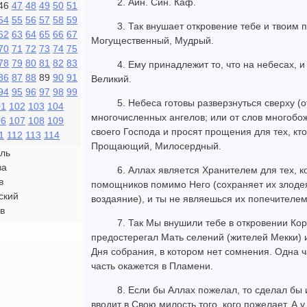
2. Айн. Син. Каф.
46
47
48
49
50
51
54
55
56
57
58
59
3. Так внушает откровение тебе и твоим
62
63
64
65
66
67
Могущественный, Мудрый.
70
71
72
73
74
75
78
79
80
81
82
83
4. Ему принадлежит то, что на небесах, и
86
87
88
89
90
91
Великий.
94
95
96
97
98
99
5. Небеса готовы разверзнуться сверху (о
01
102
103
104
многочисленных ангелов; или от слов многобо
06
107
108
109
своего Господа и просят прощения для тех, кто
1
112
113
114
Прощающий, Милосердный.
ль
ва
6. Аллах является Хранителем для тех, к
в
помощников помимо Него (сохраняет их злодея
ский
воздаяние), и ты не являешься их попечителем
в
7. Так Мы внушили тебе в откровении Кор
предостерегал Мать селений (жителей Мекки) и 
Дня собрания, в котором нет сомнения. Одна ч
часть окажется в Пламени.
8. Если бы Аллах пожелал, то сделал б
вводит в Свою милость того, кого пожелает. А 