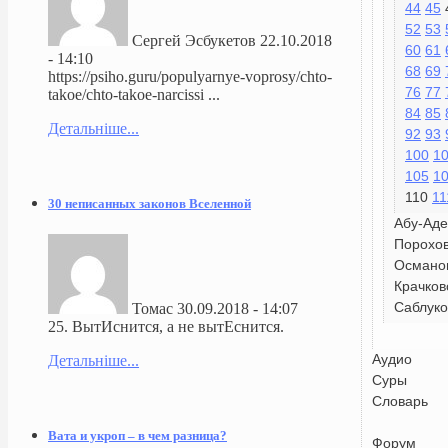
44
45
52
53
Сергей Эсбукетов
22.10.2018
60
61
- 14:10
68
69
https://psiho.guru/populyarnye-voprosy/chto-
76
77
takoe/chto-takoe-narcissi ...
84
85
Детальніше...
92
93
100
1
105
1
110
11
30 неписанных законов Вселенной
Абу-Аде
Порохо
Османо
Крачков
Саблуко
Томас
30.09.2018 - 14:07
25. ВытИснится, а не вытЕснится.
Аудио
Детальніше...
Суры
Словарь
Вата и укроп – в чем разница?
Форум