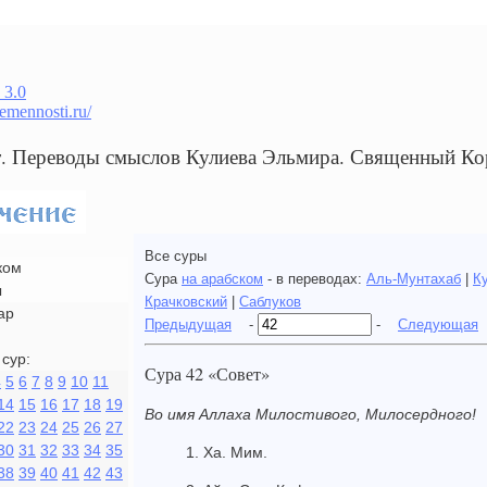
 3.0
remennosti.ru/
т. Переводы смыслов Кулиева Эльмира. Священный Ко
Все суры
ком
Сура
на арабском
- в переводах:
Аль-Мунтахаб
|
К
ы
Крачковский
|
Саблуков
ар
Предыдущая
-
-
Следующая
сур:
Сура 42 «Совет»
4
5
6
7
8
9
10
11
14
15
16
17
18
19
Во имя Аллаха Милостивого, Милосердного!
22
23
24
25
26
27
30
31
32
33
34
35
1. Ха. Мим.
38
39
40
41
42
43