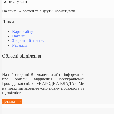
Користувачі
На сайті 62 гостей та відсутні користувачі
Лінки
Карта сайту
Вакансії
Зворотний зв'язок
Редакція
Обласні відділення
На цій сторінці Ви можете знайти інформацію
про обласні відділення Всеукраїнської
Громадської спілки «НАРОДНА ВЛАДА». Ми
на практиці забезпечуємо повну прозорість та
підзвітність!
Детальніше