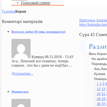
Голосовий сервер
Головна
Коран
Коментарі
матеріалів
Шаблоны Joomla
http://kalendar-be
Всем кто любит Путина, посвящается!
Сура 42 Сове
Весь Коран
Камрад
08.11.2018 - 15:43
На арабс
Ага.. Пенсией всё понятно, теперь
Перевод
главное , что бы с раем не на@бал ...
Аль-Азх
Детальніше...
Кулиев
Номера 
1
2
3
12
13
Нарциссизм
20
21
28
29
36
37