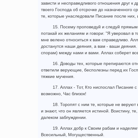
зависти и несправедливого отношения друг к д
твоего Господа об отсрочке до назначенного ср
те, которые унаследовали Писание после них,
15. Посему проповедуй и следуй прямым 
потакай их желаниям и говори: "Я уверовал в т
мне велено относиться к вам справедливо. Алл
достанутся наши деяния, а вам - ваши деяния
спорам) между нами и вами. Аллах соберет все
16. Доводы тех, которые препираются отн
ответили верующие, бесполезны перед их Госпо
тяжкие мучения.
17. Аллах - Тот, Кто ниспослал Писание с
возможно, Час близок!
18. Торопят с ним те, которые не веруют
и знают, что он является истиной. Воистину, те
далеком заблуждении.
19. Аллах добр к Своим рабам и наделяет
Всесильный, Могущественный.