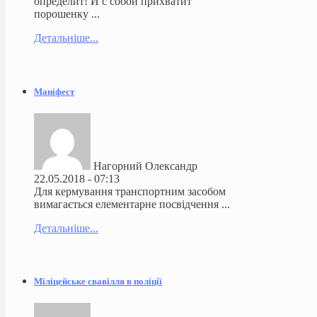
определит! И с собой прихватит
порошенку ...
Детальніше...
Маніфест
Нагорний Олександр
22.05.2018 - 07:13
Для кермування транспортним засобом
вимагається елементарне посвідчення ...
Детальніше...
Міліцейське свавілля в поліції