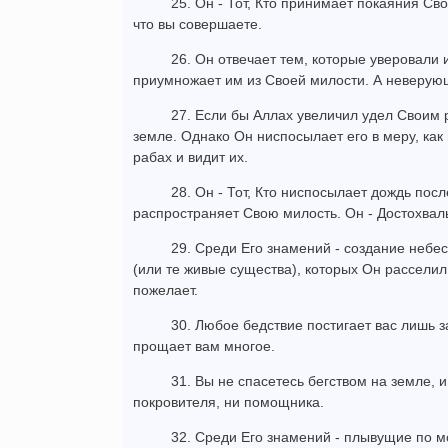
25. Он - Тот, Кто принимает покаяния Св
что вы совершаете.
26. Он отвечает тем, которые уверовали
приумножает им из Своей милости. А неверую
27. Если бы Аллах увеличил удел Своим 
земле. Однако Он ниспосылает его в меру, как
рабах и видит их.
28. Он - Тот, Кто ниспосылает дождь посл
распространяет Свою милость. Он - Достохвал
29. Среди Его знамений - создание небес
(или те живые существа), которых Он расселил 
пожелает.
30. Любое бедствие постигает вас лишь з
прощает вам многое.
31. Вы не спасетесь бегством на земле, и
покровителя, ни помощника.
32. Среди Его знамений - плывущие по м