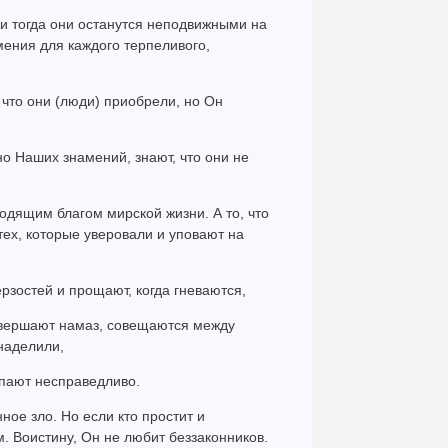
, и тогда они останутся неподвижными на
амения для каждого терпеливого,
, что они (люди) приобрели, но Он
о Наших знамений, знают, что они не
ходящим благом мирской жизни. А то, что
тех, которые уверовали и уповают на
ерзостей и прощают, когда гневаются,
совершают намаз, совещаются между
 наделили,
тупают несправедливо.
ное зло. Но если кто простит и
м. Воистину, Он не любит беззаконников.