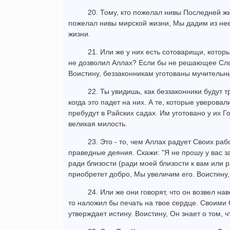
20. Тому, кто пожелал нивы Последней жи
пожелал нивы мирской жизни, Мы дадим из нее
жизни.
21. Или же у них есть сотоварищи, которы
не дозволил Аллах? Если бы не решающее Слов
Воистину, беззаконникам уготованы мучительн
22. Ты увидишь, как беззаконники будут т
когда это падет на них. А те, которые уверов
пребудут в Райских садах. Им уготовано у их Го
великая милость.
23. Это - то, чем Аллах радует Своих ра
праведные деяния. Скажи: "Я не прошу у вас з
ради близости (ради моей близости к вам или р
приобретет добро, Мы увеличим его. Воистину
24. Или же они говорят, что он возвел н
то наложил бы печать на твое сердце. Своими
утверждает истину. Воистину, Он знает о том, чт