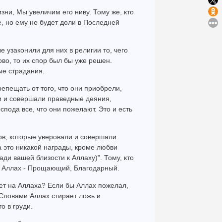
зни, Мы увеличим его ниву. Тому же, кто
, но ему не будет доли в Последней
е узаконили для них в религии то, чего
о, то их спор был бы уже решен.
ые страдания.
репещать от того, что они приобрели,
али и совершали праведные деяния,
спода все, что они пожелают. Это и есть
бов, которые уверовали и совершали
а это никакой награды, кроме любви
ади вашей близости к Аллаху)". Тому, кто
, Аллах - Прощающий, Благодарный.
авет на Аллаха? Если бы Аллах пожелал,
 Словами Аллах стирает ложь и
о в груди.