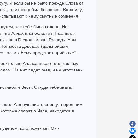
ругу. И если бы не было прежде Слова от
ока, то их спор был бы решен. Воистину,
 испытывают к нему смутные сомнения.
путем, как тебе было велено. Не
о, что Аллах ниспослал из Писания, и
ах - наш Господь и ваш Господь. Нам
. Нет места доводам (дальнейшим
х нас, и к Нему предстоит прибытие".
осительно Аллаха после того, как Ему
дом. На них падет гнев, и им уготованы
 истиной и Весы. Откуда тебе знать,
 в него. А верующие трепещут перед ним
, которые спорят о Часе, находятся в
 уделом, кого пожелает. Он -