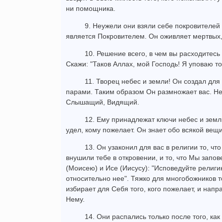
ни помощника.
9. Неужели они взяли себе покровителей
является Покровителем. Он оживляет мертвых,
10. Решение всего, в чем вы расходитесь
Скажи: "Таков Аллах, мой Господь! Я уповаю т
11. Творец небес и земли! Он создал для 
парами. Таким образом Он размножает вас. Нет
Слышащий, Видящий.
12. Ему принадлежат ключи небес и земл
удел, кому пожелает. Он знает обо всякой вещи
13. Он узаконил для вас в религии то, чт
внушили тебе в откровении, и то, что Мы запо
(Моисею) и Исе (Иисусу): "Исповедуйте религи
относительно нее". Тяжко для многобожников т
избирает для Себя того, кого пожелает, и напр
Нему.
14. Они распались только после того, как