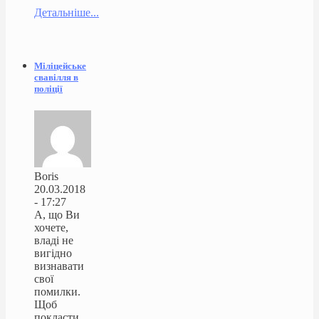
Детальніше...
Міліцейське
свавілля в
поліції
Boris
20.03.2018
- 17:27
А, що Ви
хочете,
владі не
вигідно
визнавати
свої
помилки.
Щоб
покласти