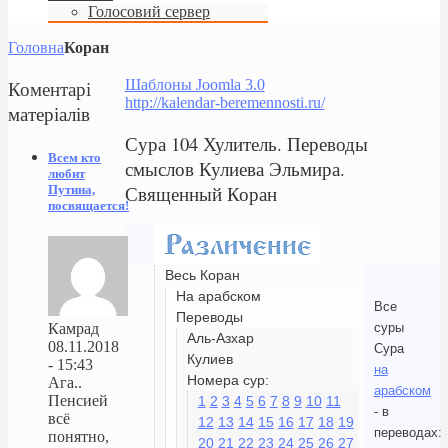
Голосовий сервер
Головна
Коран
Коментарі
Шаблоны Joomla 3.0
http://kalendar-beremennosti.ru/
матеріалів
Сура 104 Хулитель. Переводы
Всем кто
смыслов Кулиева Эльмира.
любит
Священный Коран
Путина,
посвящается!
Весь Коран
На арабском
Все
Переводы
суры
Камрад
Аль-Азхар
08.11.2018
Сура
Кулиев
- 15:43
на
Номера сур:
Ага..
арабском
Пенсией
1
2
3
4
5
6
7
8
9
10
11
- в
всё
12
13
14
15
16
17
18
19
переводах:
понятно,
20
21
22
23
24
25
26
27