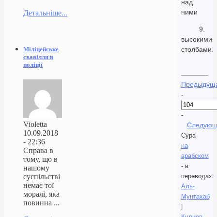
над
ними
Детальніше...
9.
высокими
Міліцейське
столбами.
свавілля в
поліції
Предыдущ
-
-
Violetta
Следующ
10.09.2018
Сура
- 22:36
на
Справа в
арабском
тому, що в
- в
нашому
суспільстві
переводах:
немає тої
Аль-
моралі, яка
Мунтахаб
повинна ...
|
Кулиев