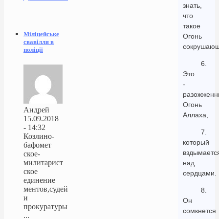
знать,
что
такое
Міліцейське
Огонь
свавілля в
сокрушаю
поліції
6.
Это
-
разожженн
Огонь
Андрей
Аллаха,
15.09.2018
- 14:32
7.
Козлино-
который
бафомет
вздымаетс
ское-
милитарист
над
ское
сердцами.
единение
ментов,судей
8.
и
Он
прокуратуры
сомкнется
...