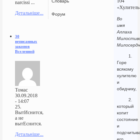
104
Словарь
narcissi ...
«Хулитель
Детальніше...
Форум
Во
имя
Аллаха
30
Милостиво
неписанных
Милосердн
законов
Вселенной
1.
Горе
всякому
хулителю
и
обидчику,
Томас
30.09.2018
2.
- 14:07
который
25.
ВытИснится,
копит
а не
состояние
вытЕснится.
и
подсчитыв
Детальніше...
его,