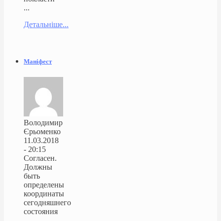
...
Детальніше...
Маніфест
Володимир
Єрьоменко
11.03.2018
- 20:15
Согласен.
Должны
быть
определены
координаты
сегодняшнего
состояния
...