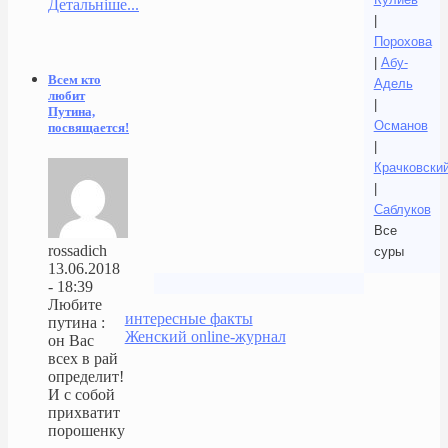
Детальніше...
|
Порохова
|
Абу-
Всем кто
Адель
любит
|
Путина,
Османов
посвящается!
|
Крачковски
|
Саблуков
Все
rossadich
суры
13.06.2018
- 18:39
Любите
интересные факты
путина :
Женский online-журнал
он Вас
всех в рай
определит!
И с собой
прихватит
порошенку