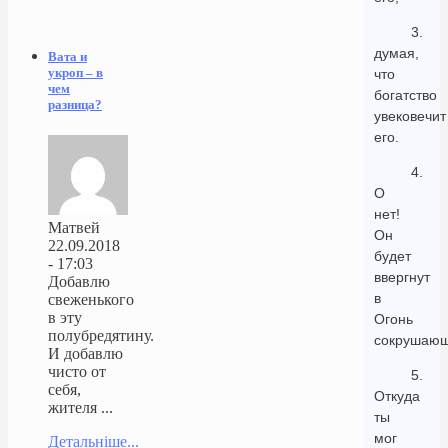
3.
думая,
Вата и
укроп – в
что
чем
богатство
разница?
увековечит
его.
4.
О
нет!
Матвей
Он
22.09.2018
будет
- 17:03
ввергнут
Добавлю
в
свеженького
в эту
Огонь
полубредятину.
сокрушающ
И добавлю
чисто от
5.
себя,
Откуда
жителя ...
ты
мог
Детальніше...