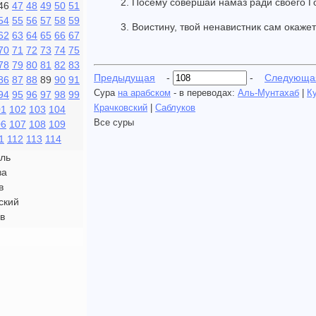
2. Посему совершай намаз ради своего Г
46
47
48
49
50
51
54
55
56
57
58
59
3. Воистину, твой ненавистник сам окаже
62
63
64
65
66
67
70
71
72
73
74
75
78
79
80
81
82
83
Предыдущая
-
-
Следующа
86
87
88
89
90
91
Сура
на арабском
- в переводах:
Аль-Мунтахаб
|
К
94
95
96
97
98
99
Крачковский
|
Саблуков
01
102
103
104
Все суры
06
107
108
109
1
112
113
114
ль
ва
в
ский
в