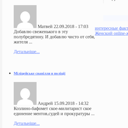
Матвей
22.09.2018 - 17:03
интересные фак
Добавлю свеженького в эту
Женский online-
полубредятину. И добавлю чисто от себя,
жителя ...
Детальніше...
Міліцейське свавілля в поліції
Андрей
15.09.2018 - 14:32
Козлино-бафомет ское-милитарист ское
единение ментов,судей и прокуратуры ...
Детальніше...