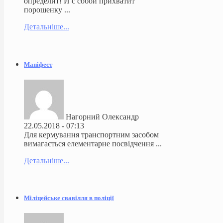
определит! И с собой прихватит
порошенку ...
Детальніше...
Маніфест
Нагорний Олександр
22.05.2018 - 07:13
Для кермування транспортним засобом
вимагається елементарне посвідчення ...
Детальніше...
Міліцейське свавілля в поліції