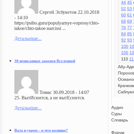
44
45
52
53
Сергей Эсбукетов
22.10.2018
60
61
- 14:10
68
69
https://psiho.guru/populyarnye-voprosy/chto-
76
77
takoe/chto-takoe-narcissi ...
84
85
Детальніше...
92
93
100
1
105
1
110
11
30 неписанных законов Вселенной
Абу-Аде
Порохо
Османо
Крачков
Саблуко
Томас
30.09.2018 - 14:07
25. ВытИснится, а не вытЕснится.
Аудио
Детальніше...
Суры
Словарь
Вата и укроп – в чем разница?
Форум