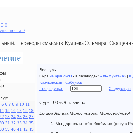
 3.0
remennosti.ru/
льный. Переводы смыслов Кулиева Эльмира. Священн
Все суры
ком
Сура
на арабском
- в переводах:
Аль-Мунтахаб
|
К
ы
Крачковский
|
Саблуков
ар
Предыдущая
-
-
Следующая
сур:
Сура 108 «Обильный»
4
5
6
7
8
9
10
11
14
15
16
17
18
19
Во имя Аллаха Милостивого, Милосердного!
22
23
24
25
26
27
30
31
32
33
34
35
1. Мы даровали тебе Изобилие (реку в Ра
38
39
40
41
42
43