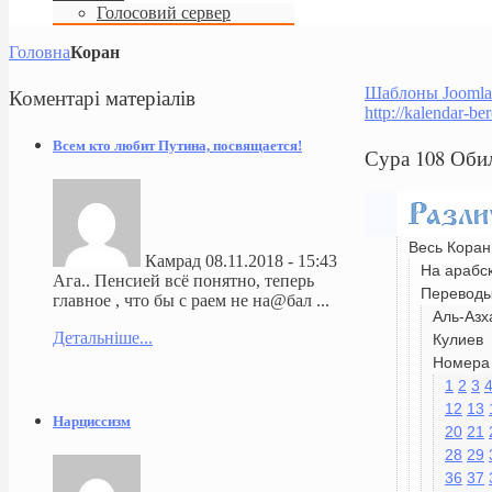
Голосовий сервер
Головна
Коран
Коментарі
матеріалів
Шаблоны Joomla
http://kalendar-be
Всем кто любит Путина, посвящается!
Сура 108 Оби
Весь Коран
Камрад
08.11.2018 - 15:43
На арабс
Ага.. Пенсией всё понятно, теперь
Перевод
главное , что бы с раем не на@бал ...
Аль-Азх
Детальніше...
Кулиев
Номера 
1
2
3
12
13
Нарциссизм
20
21
28
29
36
37