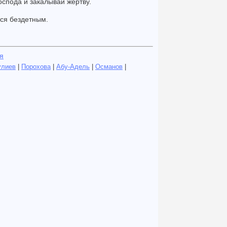
оспода и закалывай жертву.
тся бездетным.
я
улиев
|
Порохова
|
Абу-Адель
|
Османов
|