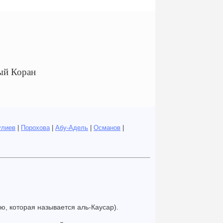
ый Коран
улиев
|
Порохова
|
Абу-Адель
|
Османов
|
ю, которая называется аль-Каусар).