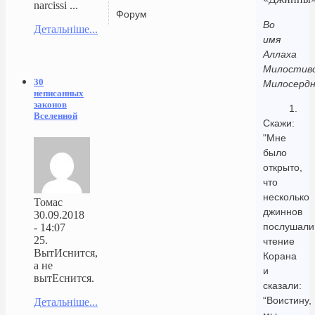
narcissi ...
Форум
Во
Детальніше...
имя
Аллаха
Милостиво
30
Милосердн
неписанных
законов
1.
Вселенной
Скажи:
"Мне
было
открыто,
что
несколько
Томас
джиннов
30.09.2018
послушали
- 14:07
25.
чтение
ВытИснится,
Корана
а не
и
вытЕснится.
сказали:
“Воистину,
Детальніше...