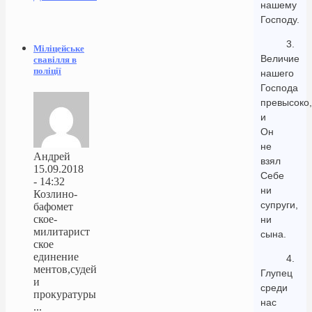
нашему
Господу.
3.
Міліцейське
Величие
свавілля в
поліції
нашего
Господа
превысоко,
и
Он
не
Андрей
взял
15.09.2018
Себе
- 14:32
ни
Козлино-
супруги,
бафомет
ское-
ни
милитарист
сына.
ское
единение
4.
ментов,судей
Глупец
и
среди
прокуратуры
нас
...