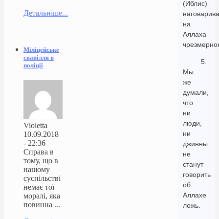
(Иблис)
Детальніше...
наговарив
на
Аллаха
чрезмерно
Міліцейське
свавілля в
5.
поліції
Мы
же
думали,
что
ни
люди,
Violetta
ни
10.09.2018
- 22:36
джинны
Справа в
не
тому, що в
станут
нашому
говорить
суспільстві
об
немає тої
Аллахе
моралі, яка
повинна ...
ложь.