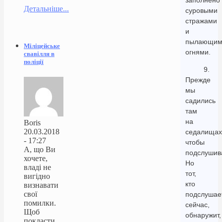
заполнено
Детальніше...
суровыми
стражами
и
пылающим
Міліцейське
огнями.
свавілля в
поліції
9.
Прежде
мы
садились
там
на
Boris
20.03.2018
седалищах
- 17:27
чтобы
А, що Ви
подслушив
хочете,
Но
владі не
тот,
вигідно
кто
визнавати
свої
подслушае
помилки.
сейчас,
Щоб
обнаружит,
покласти