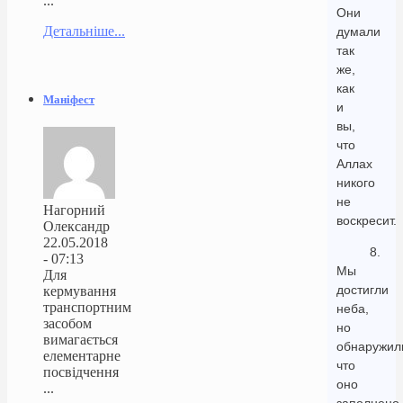
...
Они
Детальніше...
думали
так
же,
как
Маніфест
и
вы,
что
Аллах
никого
не
Нагорний
воскресит.
Олександр
22.05.2018
8.
- 07:13
Мы
Для
достигли
кермування
транспортним
неба,
засобом
но
вимагається
обнаружил
елементарне
что
посвідчення
оно
...