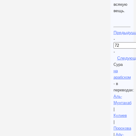
всякую
вещь.
Предыдущ
-
-
Следующ
Сура
на
арабском
- в
переводах:
Аль-
Мунтахаб
|
Кулиев
|
Порохова
|
Абу-