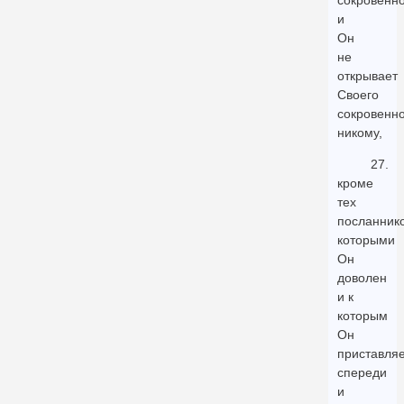
сокровенно
и
Он
не
открывает
Своего
сокровенно
никому,
27.
кроме
тех
посланнико
которыми
Он
доволен
и к
которым
Он
приставля
спереди
и