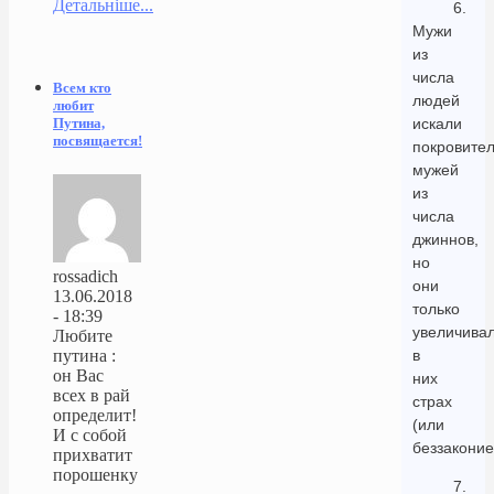
Детальніше...
6.
Мужи
из
числа
Всем кто
людей
любит
искали
Путина,
посвящается!
покровител
мужей
из
числа
джиннов,
но
rossadich
они
13.06.2018
только
- 18:39
увеличива
Любите
в
путина :
он Вас
них
всех в рай
страх
определит!
(или
И с собой
беззаконие
прихватит
порошенку
7.