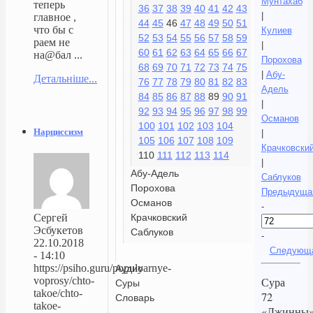
Мунтахаб
теперь
36
37
38
39
40
41
42
43
|
главное ,
44
45
46
47
48
49
50
51
что бы с
Кулиев
52
53
54
55
56
57
58
59
раем не
|
60
61
62
63
64
65
66
67
на@бал ...
Порохова
68
69
70
71
72
73
74
75
|
Абу-
Детальніше...
76
77
78
79
80
81
82
83
Адель
84
85
86
87
88
89
90
91
|
92
93
94
95
96
97
98
99
Османов
100
101
102
103
104
Нарциссизм
|
105
106
107
108
109
Крачковски
110
111
112
113
114
|
Абу-Адель
Саблуков
Порохова
Предыдуща
Османов
-
Крачковский
Сергей
Эсбукетов
Саблуков
-
22.10.2018
Следующ
- 14:10
https://psiho.guru/populyarnye-
Аудио
voprosy/chto-
Сура
Суры
takoe/chto-
72
Словарь
takoe-
«Джинны