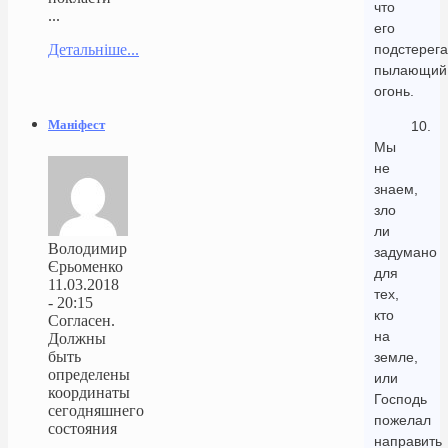
что
...
его
Детальніше...
подстерега
пылающий
огонь.
Маніфест
10.
Мы
не
знаем,
зло
ли
Володимир
задумано
Єрьоменко
для
11.03.2018
тех,
- 20:15
кто
Согласен.
на
Должны
быть
земле,
определены
или
координаты
Господь
сегодняшнего
пожелал
состояния
направить
...