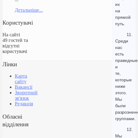
их
Детальніше...
на
прямой
Користувачі
путь.
На сайті
11.
49 гостей та
Среди
відсутні
нас
користувачі
есть
праведные
Лінки
и
те,
Карта
которые
сайту
ниже
Вакансії
Зворотний
этого.
зв'язок
Мы
Редакція
были
разрознен
Обласні
группами.
відділення
12.
Мы