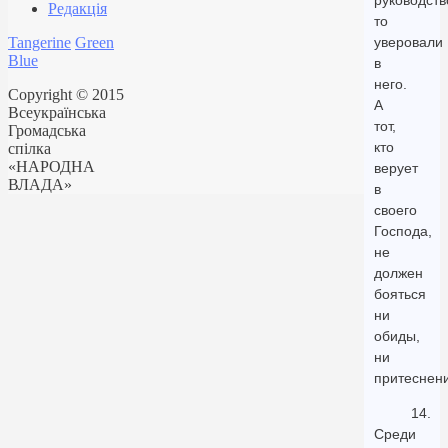
руководств
Редакція
то
Tangerine
Green
уверовали
Blue
в
него.
Copyright © 2015
А
Всеукраїнська
тот,
Громадська
кто
спілка
«НАРОДНА
верует
ВЛАДА»
в
своего
Господа,
не
должен
бояться
ни
обиды,
ни
притеснени
14.
Среди