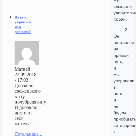
мы
слышали
удивитель
Вата и
Коран.
укроп – в
чем
2.
разница?
Он
наставляет
на
прямой
путь,
и
Матвей
мы
22.09.2018
- 17:03
уверовали
Добавлю
в
свеженького
него
в эту
и
полубредятину.
не
И добавлю
будем
чисто от
себя,
приобщать
жителя ...
сотоварищ
к
Детальніше...