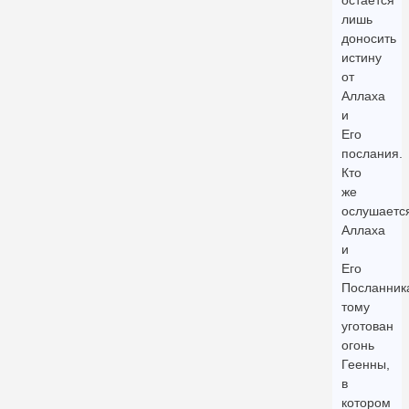
остается
лишь
доносить
истину
от
Аллаха
и
Его
послания.
Кто
же
ослушаетс
Аллаха
и
Его
Посланник
тому
уготован
огонь
Геенны,
в
котором