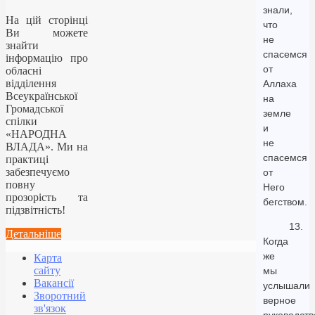
знали,
На цій сторінці
что
Ви можете
не
знайти
спасемся
інформацію про
от
обласні
відділення
Аллаха
Всеукраїнської
на
Громадської
земле
спілки
и
«НАРОДНА
не
ВЛАДА». Ми на
спасемся
практиці
забезпечуємо
от
повну
Него
прозорість та
бегством.
підзвітність!
13.
Детальніше
Когда
же
Карта
сайту
мы
Вакансії
услышали
Зворотний
верное
зв'язок