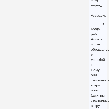
кому
наряду
с
Аллахом.
19.
Когда
раб
Аллаха
встал,
обращаясь
с
мольбой
к
Нему,
они
столпилис
вокруг
него
(джинны
столпилис
вокруг