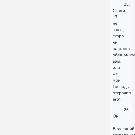
25.
Скажи:
"Я
не
знаю,
скоро
ли
настанет
обещанно
вам,
или
же
мой
Господь
отсрочил
его".
26.
Он
-
Ведающий