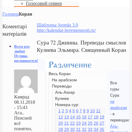
Голосовий сервер
Головна
Коран
Коментарі
Шаблоны Joomla 3.0
http://kalendar-beremennosti.ru/
матеріалів
Сура 72 Джинны. Переводы смыслов
Всем кто
Кулиева Эльмира. Священный Коран
любит
Путина,
посвящается!
Весь Коран
На арабском
Все
Переводы
суры
Аль-Азхар
Сура
Камрад
Кулиев
на
08.11.2018
Номера сур:
- 15:43
арабском
1
2
3
4
5
6
7
8
9
10
11
Ага..
- в
12
13
14
15
16
17
18
19
Пенсией
переводах:
20
21
22
23
24
25
26
27
всё
Аль-
понятно,
28
29
30
31
32
33
34
35