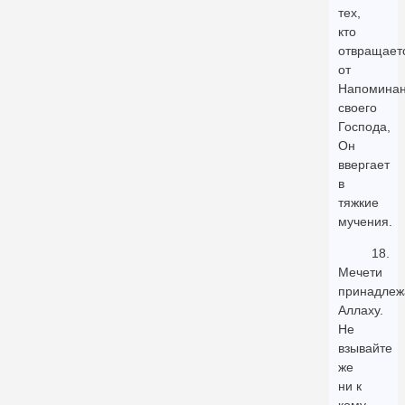
тех,
кто
отвращает
от
Напомина
своего
Господа,
Он
ввергает
в
тяжкие
мучения.
18.
Мечети
принадлеж
Аллаху.
Не
взывайте
же
ни к