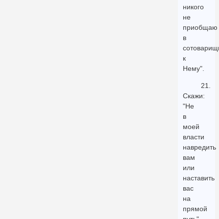
никого
не
приобщаю
в
сотоварищ
к
Нему".
21.
Скажи:
"Не
в
моей
власти
навредить
вам
или
наставить
вас
на
прямой