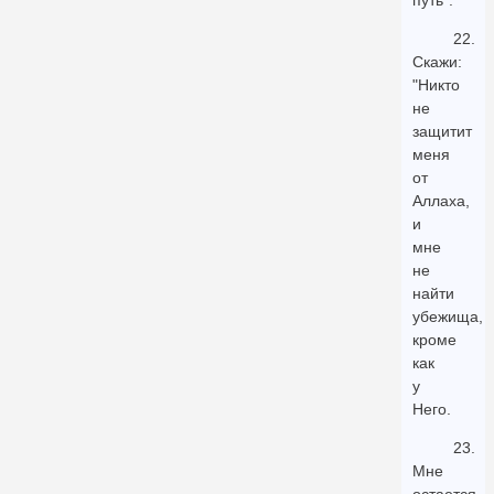
путь".
22.
Скажи:
"Никто
не
защитит
меня
от
Аллаха,
и
мне
не
найти
убежища,
кроме
как
у
Него.
23.
Мне