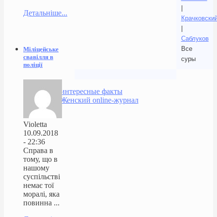
|
Детальніше...
Крачковски
|
Саблуков
Все
Міліцейське
свавілля в
суры
поліції
интересные факты
Женский online-журнал
Violetta
10.09.2018
- 22:36
Справа в
тому, що в
нашому
суспільстві
немає тої
моралі, яка
повинна ...