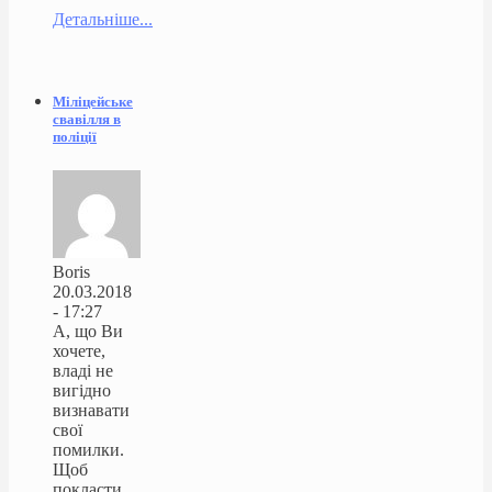
Детальніше...
Міліцейське
свавілля в
поліції
Boris
20.03.2018
- 17:27
А, що Ви
хочете,
владі не
вигідно
визнавати
свої
помилки.
Щоб
покласти