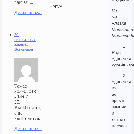
narcissi ...
Форум
Во
Детальніше...
имя
Аллаха
Милостиво
30
Милосердн
неписанных
законов
1.
Вселенной
Ради
единения
курейшитов
2.
единения
Томас
их
30.09.2018
во
- 14:07
время
25.
зимних
ВытИснится,
а не
и
вытЕснится.
летних
поездок.
Детальніше...