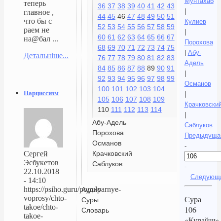
Мунтахаб
теперь
36
37
38
39
40
41
42
43
|
главное ,
44
45
46
47
48
49
50
51
что бы с
Кулиев
52
53
54
55
56
57
58
59
раем не
|
60
61
62
63
64
65
66
67
на@бал ...
Порохова
68
69
70
71
72
73
74
75
|
Абу-
Детальніше...
76
77
78
79
80
81
82
83
Адель
84
85
86
87
88
89
90
91
|
92
93
94
95
96
97
98
99
Османов
100
101
102
103
104
Нарциссизм
|
105
106
107
108
109
Крачковски
110
111
112
113
114
|
Абу-Адель
Саблуков
Порохова
Предыдуща
Османов
-
Крачковский
Сергей
Эсбукетов
Саблуков
-
22.10.2018
Следующ
- 14:10
https://psiho.guru/populyarnye-
Аудио
voprosy/chto-
Сура
Суры
takoe/chto-
106
Словарь
takoe-
«Куpaйш»