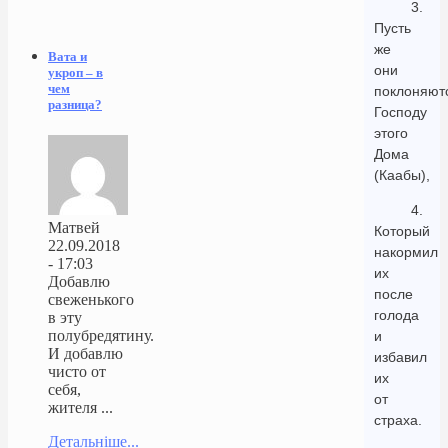
3.
Пусть
же
Вата и
они
укроп – в
чем
поклоняют
разница?
Господу
этого
Дома
(Каабы),
4.
Матвей
Который
22.09.2018
накормил
- 17:03
их
Добавлю
после
свеженького
голода
в эту
полубредятину.
и
И добавлю
избавил
чисто от
их
себя,
от
жителя ...
страха.
Детальніше...