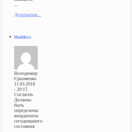
...
Детальніше...
Маніфест
Володимир
Єрьоменко
11.03.2018
- 20:15
Согласен.
Должны
быть
определены
координаты
сегодняшнего
состояния
...