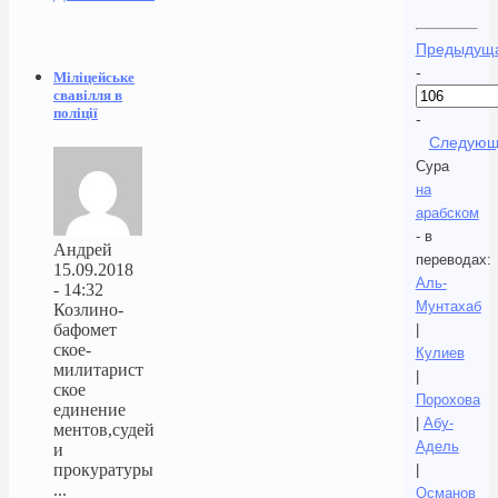
Предыдущ
-
Міліцейське
свавілля в
поліції
-
Следующ
Сура
на
арабском
- в
Андрей
переводах:
15.09.2018
Аль-
- 14:32
Мунтахаб
Козлино-
бафомет
|
ское-
Кулиев
милитарист
|
ское
Порохова
единение
|
Абу-
ментов,судей
Адель
и
прокуратуры
|
...
Османов