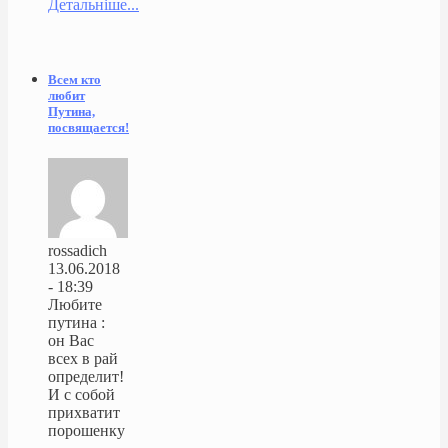
Детальніше...
Всем кто
любит
Путина,
посвящается!
rossadich
13.06.2018
- 18:39
Любите
путина :
он Вас
всех в рай
определит!
И с собой
прихватит
порошенку