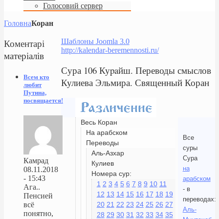
Голосовий сервер
Головна
Коран
Коментарі
Шаблоны Joomla 3.0
http://kalendar-beremennosti.ru/
матеріалів
Сура 106 Куpaйш. Переводы смыслов
Всем кто
Кулиева Эльмира. Священный Коран
любит
Путина,
посвящается!
Весь Коран
На арабском
Все
Переводы
суры
Аль-Азхар
Сура
Камрад
Кулиев
на
08.11.2018
Номера сур:
- 15:43
арабском
1
2
3
4
5
6
7
8
9
10
11
Ага..
- в
12
13
14
15
16
17
18
19
Пенсией
переводах:
20
21
22
23
24
25
26
27
всё
Аль-
понятно,
28
29
30
31
32
33
34
35