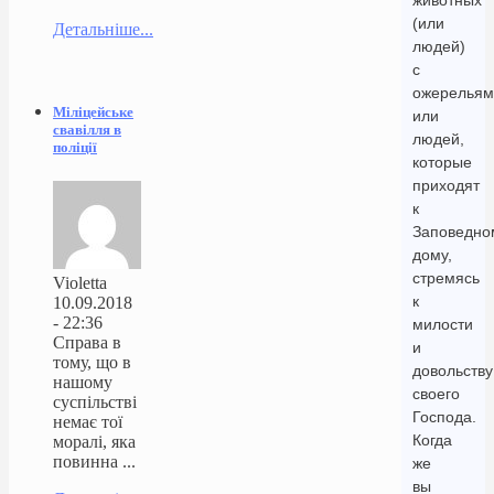
животных
(или
Детальніше...
людей)
с
ожерельям
Міліцейське
или
свавілля в
людей,
поліції
которые
приходят
к
Заповедно
дому,
стремясь
Violetta
к
10.09.2018
- 22:36
милости
Справа в
и
тому, що в
довольству
нашому
своего
суспільстві
Господа.
немає тої
Когда
моралі, яка
повинна ...
же
вы