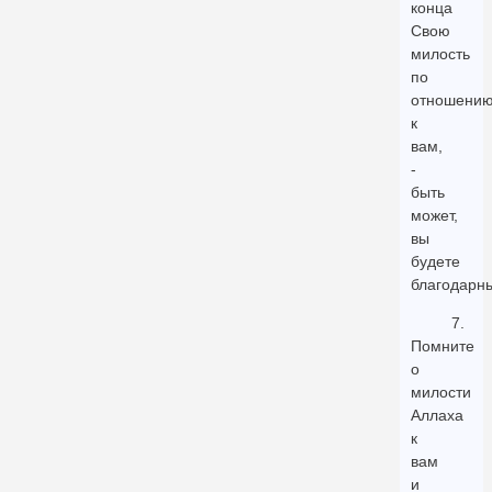
конца
Свою
милость
по
отношени
к
вам,
-
быть
может,
вы
будете
благодарн
7.
Помните
о
милости
Аллаха
к
вам
и