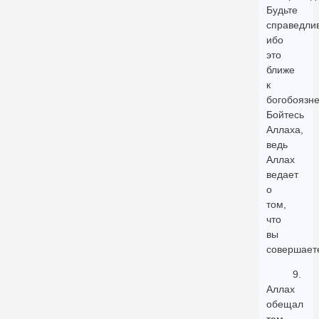
Будьте
справедли
ибо
это
ближе
к
богобоязне
Бойтесь
Аллаха,
ведь
Аллах
ведает
о
том,
что
вы
совершает
9.
Аллах
обещал