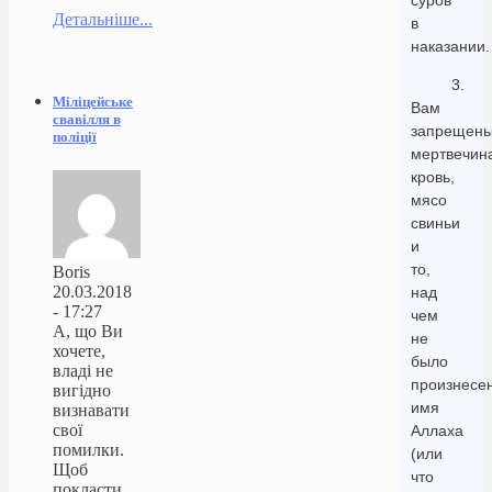
суров
Детальніше...
в
наказании.
3.
Міліцейське
Вам
свавілля в
запрещен
поліції
мертвечин
кровь,
мясо
свиньи
и
то,
Boris
20.03.2018
над
- 17:27
чем
А, що Ви
не
хочете,
было
владі не
произнесе
вигідно
имя
визнавати
свої
Аллаха
помилки.
(или
Щоб
что
покласти