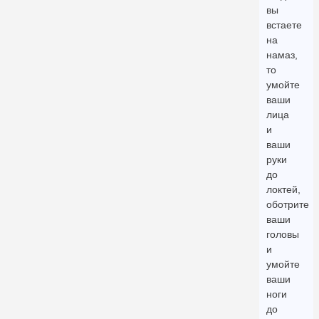
вы
встаете
на
намаз,
то
умойте
ваши
лица
и
ваши
руки
до
локтей,
оботрите
ваши
головы
и
умойте
ваши
ноги
до