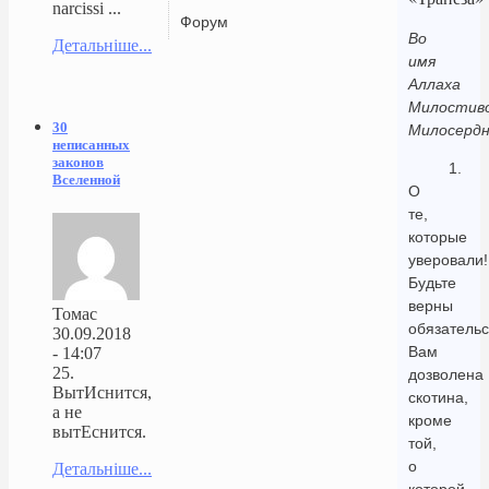
narcissi ...
Форум
Во
Детальніше...
имя
Аллаха
Милостиво
30
Милосердн
неписанных
законов
1.
Вселенной
О
те,
которые
уверовали!
Будьте
верны
Томас
обязательс
30.09.2018
Вам
- 14:07
25.
дозволена
ВытИснится,
скотина,
а не
кроме
вытЕснится.
той,
о
Детальніше...