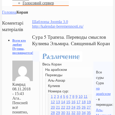
Голосовий сервер
Головна
Коран
Коментарі
Шаблоны Joomla 3.0
http://kalendar-beremennosti.ru/
матеріалів
Сура 5 Трапеза. Переводы смыслов
Всем кто
Кулиева Эльмира. Священный Коран
любит
Путина,
посвящается!
Весь Коран
На арабском
Все
Переводы
суры
Аль-Азхар
Сура
Камрад
Кулиев
на
08.11.2018
Номера сур:
- 15:43
арабском
1
2
3
4
5
6
7
8
9
10
11
Ага..
- в
12
13
14
15
16
17
18
19
Пенсией
переводах:
20
21
22
23
24
25
26
27
всё
Аль-
понятно,
28
29
30
31
32
33
34
35