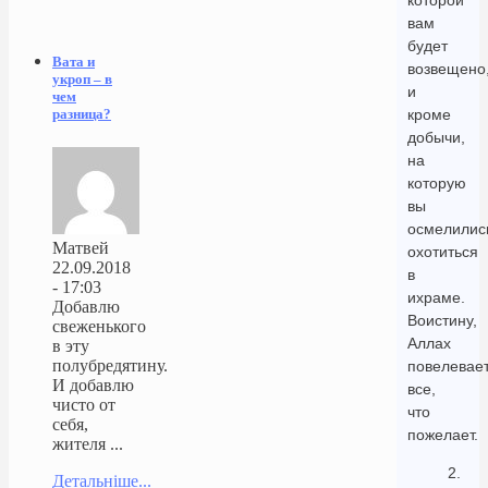
которой
вам
будет
Вата и
возвещено
укроп – в
и
чем
кроме
разница?
добычи,
на
которую
вы
осмелилис
Матвей
охотиться
22.09.2018
в
- 17:03
ихраме.
Добавлю
Воистину,
свеженького
Аллах
в эту
полубредятину.
повелевае
И добавлю
все,
чисто от
что
себя,
пожелает.
жителя ...
2.
Детальніше...