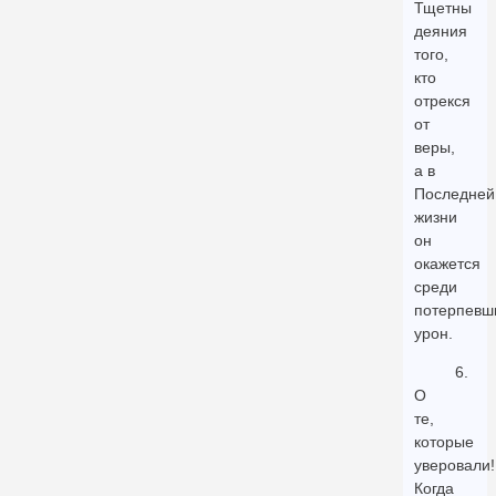
Тщетны
деяния
того,
кто
отрекся
от
веры,
а в
Последней
жизни
он
окажется
среди
потерпевш
урон.
6.
О
те,
которые
уверовали!
Когда