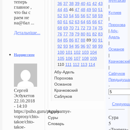
Мунтахаб
теперь
36
37
38
39
40
41
42
43
|
главное ,
44
45
46
47
48
49
50
51
что бы с
Кулиев
52
53
54
55
56
57
58
59
раем не
|
60
61
62
63
64
65
66
67
на@бал ...
Порохова
68
69
70
71
72
73
74
75
|
Абу-
Детальніше...
76
77
78
79
80
81
82
83
Адель
84
85
86
87
88
89
90
91
|
92
93
94
95
96
97
98
99
Османов
100
101
102
103
104
Нарциссизм
|
105
106
107
108
109
Крачковски
110
111
112
113
114
|
Абу-Адель
Саблуков
Порохова
Предыдуща
Османов
-
Крачковский
Сергей
Эсбукетов
Саблуков
-
22.10.2018
Следующ
- 14:10
https://psiho.guru/populyarnye-
Аудио
voprosy/chto-
Сура
Суры
takoe/chto-
5
Словарь
takoe-
«Трапеза»