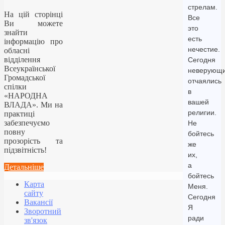
стрелам.
На цій сторінці
Все
Ви можете
это
знайти
есть
інформацію про
нечестие.
обласні
відділення
Сегодня
Всеукраїнської
неверующ
Громадської
отчаялись
спілки
в
«НАРОДНА
вашей
ВЛАДА». Ми на
религии.
практиці
забезпечуємо
Не
повну
бойтесь
прозорість та
же
підзвітність!
их,
а
Детальніше
бойтесь
Карта
Меня.
сайту
Сегодня
Вакансії
Я
Зворотний
ради
зв'язок