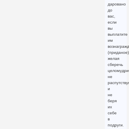
даровано
до
вас,
если
вы
выплатите
им
вознаграж
(приданое)
желая
сберечь
целомудри
не
распутству
и
не
беря
их
себе
в
подруги.