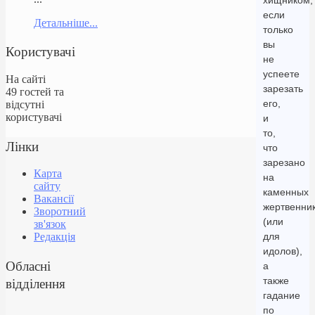
хищником,
если
Детальніше...
только
вы
Користувачі
не
успеете
На сайті
зарезать
49 гостей та
его,
відсутні
користувачі
и
то,
Лінки
что
зарезано
Карта
на
сайту
каменных
Вакансії
жертвенни
Зворотний
(или
зв'язок
для
Редакція
идолов),
Обласні
а
відділення
также
гадание
по