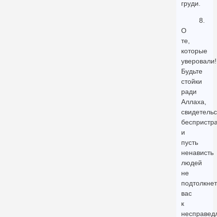
груди.
8.
О
те,
которые
уверовали!
Будьте
стойки
ради
Аллаха,
свидетельс
беспристра
и
пусть
ненависть
людей
не
подтолкнет
вас
к
несправедл