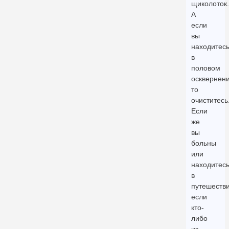
щиколоток.
А
если
вы
находитес
в
половом
осквернени
то
очиститесь
Если
же
вы
больны
или
находитес
в
путешестви
если
кто-
либо