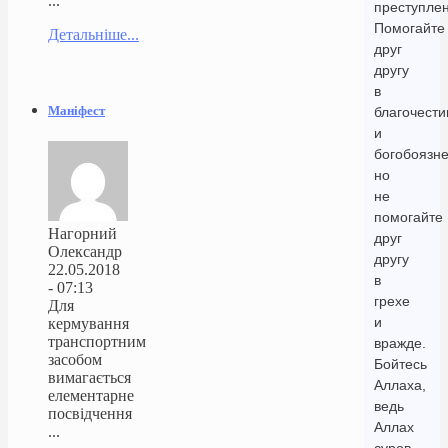
...
преступлен
Помогайте
Детальніше...
друг
другу
в
Маніфест
благочести
и
богобоязне
но
не
помогайте
Нагорний
друг
Олександр
другу
22.05.2018
в
- 07:13
грехе
Для
и
кермування
транспортним
вражде.
засобом
Бойтесь
вимагається
Аллаха,
елементарне
ведь
посвідчення
Аллах
...