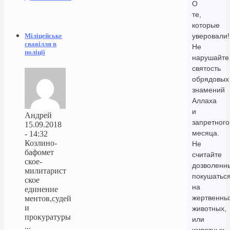
О
те,
которые
Міліцейське
уверовали!
свавілля в
Не
поліції
нарушайте
святость
обрядовых
знамений
Аллаха
и
Андрей
запретного
15.09.2018
месяца.
- 14:32
Козлино-
Не
бафомет
считайте
ское-
дозволенн
милитарист
покушатьс
ское
на
единение
жертвенны
ментов,судей
и
животных,
прокуратуры
или
...