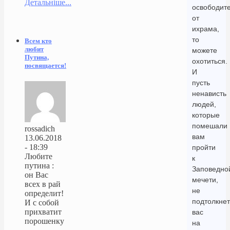
Детальніше...
освободит
от
ихрама,
то
Всем кто
любит
можете
Путина,
охотиться.
посвящается!
И
пусть
ненависть
людей,
которые
помешали
rossadich
вам
13.06.2018
- 18:39
пройти
Любите
к
путина :
Заповедно
он Вас
мечети,
всех в рай
не
определит!
подтолкнет
И с собой
прихватит
вас
порошенку
на