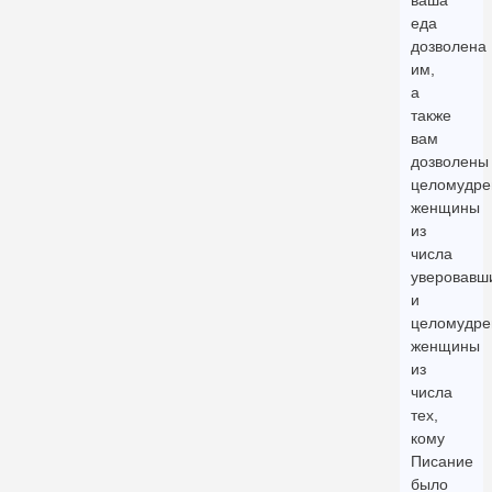
ваша
еда
дозволена
им,
а
также
вам
дозволены
целомудре
женщины
из
числа
уверовавш
и
целомудре
женщины
из
числа
тех,
кому
Писание
было