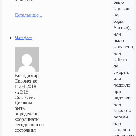
было
...
зарезано
Детальніше...
не
ради
Аллаха),
или
Маніфест
было
задушено,
или
забито
до
смерти,
Володимир
или
Єрьоменко
подохло
11.03.2018
при
- 20:15
Согласен.
падении,
Должны
или
быть
заколото
определены
рогами
координаты
или
сегодняшнего
задрано
состояния
...