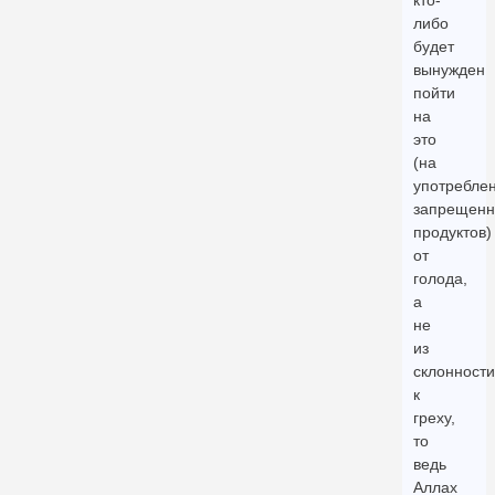
кто-
либо
будет
вынужден
пойти
на
это
(на
употребле
запрещен
продуктов)
от
голода,
а
не
из
склонности
к
греху,
то
ведь
Аллах