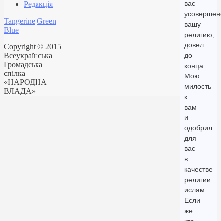
вас
Редакція
усовершен
Tangerine
Green
вашу
Blue
религию,
довел
Copyright © 2015
Всеукраїнська
до
Громадська
конца
спілка
Мою
«НАРОДНА
милость
ВЛАДА»
к
вам
и
одобрил
для
вас
в
качестве
религии
ислам.
Если
же