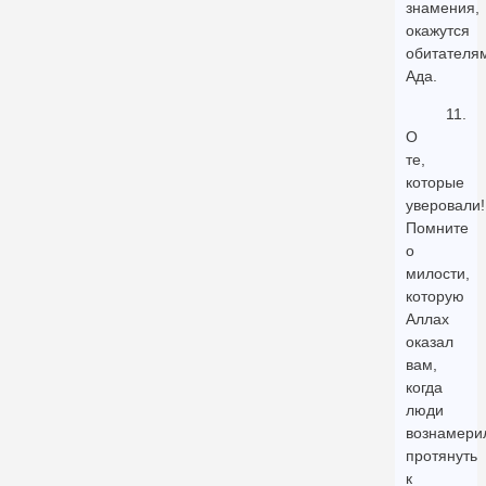
знамения,
окажутся
обитателя
Ада.
11.
О
те,
которые
уверовали!
Помните
о
милости,
которую
Аллах
оказал
вам,
когда
люди
вознамери
протянуть
к