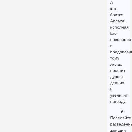
А
кто
боится
Аллаха,
исполняя
Его
повеления
и
предписан
тому
Аллах
простит
дурные
деяния
и
увеличит
награду.
6.
Поселяйте
разведённ
женщин