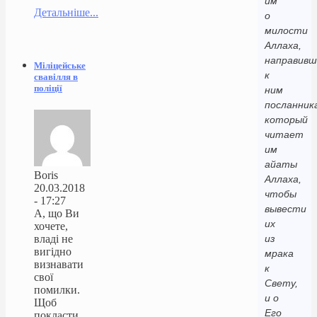
им
Детальніше...
о
милости
Аллаха,
направивш
Міліцейське
к
свавілля в
поліції
ним
посланник
который
читает
им
айаты
Boris
Аллаха,
20.03.2018
чтобы
- 17:27
вывести
А, що Ви
их
хочете,
владі не
из
вигідно
мрака
визнавати
к
свої
Свету,
помилки.
и о
Щоб
Его
покласти