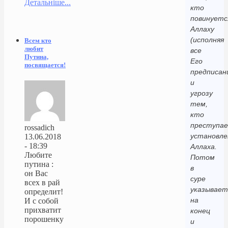
Детальніше...
кто
повинуетс
Аллаху
(исполняя
Всем кто
любит
все
Путина,
Его
посвящается!
предписани
и
угрозу
тем,
кто
преступа
rossadich
установле
13.06.2018
- 18:39
Аллаха.
Любите
Потом
путина :
в
он Вас
суре
всех в рай
указывает
определит!
на
И с собой
прихватит
конец
порошенку
и