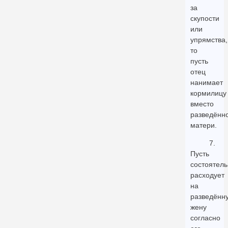
за
скупости
или
упрямства,
то
пусть
отец
нанимает
кормилицу
вместо
разведённ
матери.
7.
Пусть
состоятел
расходует
на
разведённ
жену
согласно