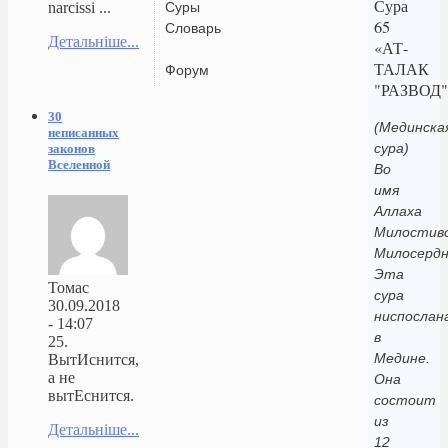
Сура
Суры
narcissi ...
65
Словарь
Детальніше...
«АТ-
ТАЛАК
Форум
"РАЗВОД"
30
(Мединска
неписанных
сура)
законов
Вселенной
Во
имя
Аллаха
Милостиво
Милосердн
Эта
Томас
сура
30.09.2018
ниспослан
- 14:07
в
25.
Медине.
ВытИснится,
а не
Она
вытЕснится.
состоит
из
Детальніше...
12