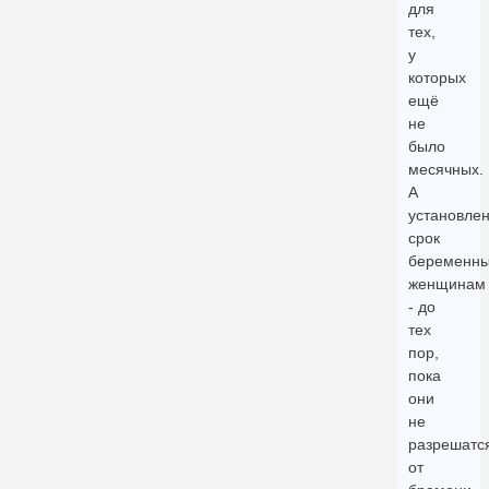
для
тех,
у
которых
ещё
не
было
месячных.
А
установле
срок
беременн
женщинам
- до
тех
пор,
пока
они
не
разрешатс
от