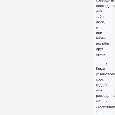
совершить
неожиданн
для
тебя
дело,
и
они
вновь
полюбят
друг
друга.
2.
Когда
установле
срок
(идда)
для
разведённ
женщин
заканчивае
то