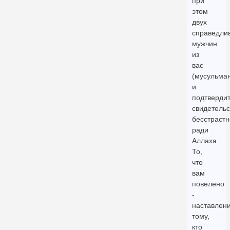
при
этом
двух
справедли
мужчин
из
вас
(мусульма
и
подтверди
свидетельс
бесстрастн
ради
Аллаха.
То,
что
вам
повелено
-
наставлен
тому,
кто