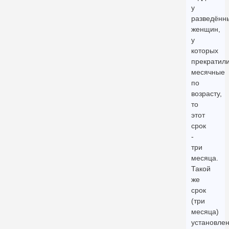
у
разведённ
женщин,
у
которых
прекратил
месячные
по
возрасту,
то
этот
срок
-
три
месяца.
Такой
же
срок
(три
месяца)
установле