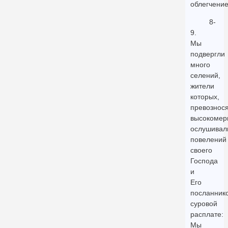
облегчение
8-
9.
Мы
подвергли
много
селений,
жители
которых,
превознося
высокомер
ослушивал
повелений
своего
Господа
и
Его
посланнико
суровой
расплате:
Мы