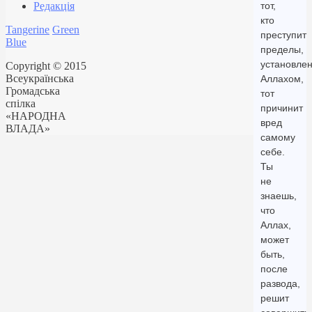
Редакція
тот,
кто
Tangerine
Green
преступит
Blue
пределы,
установле
Copyright © 2015
Всеукраїнська
Аллахом,
Громадська
тот
спілка
причинит
«НАРОДНА
вред
ВЛАДА»
самому
себе.
Ты
не
знаешь,
что
Аллах,
может
быть,
после
развода,
решит