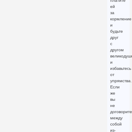
платите
ей
за
кормление
и
будьте
друг
с
другом
великодуш
и
избавьтесь
от
упрямства.
Если
же
вы
не
договорите
между
собой
из-