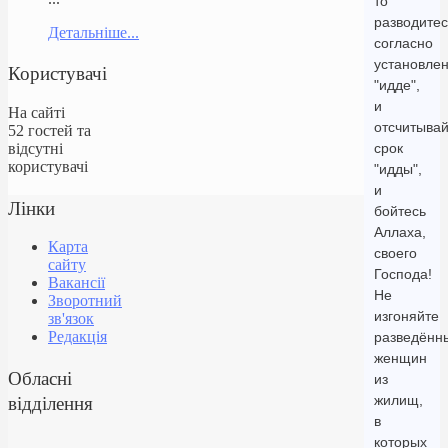
то
разводитес
Детальніше...
согласно
установле
Користувачі
"идде",
и
На сайті
отсчитывай
52 гостей та
відсутні
срок
користувачі
"идды",
и
Лінки
бойтесь
Аллаха,
Карта
своего
сайту
Господа!
Вакансії
Не
Зворотний
изгоняйте
зв'язок
Редакція
разведённ
женщин
Обласні
из
відділення
жилищ,
в
которых