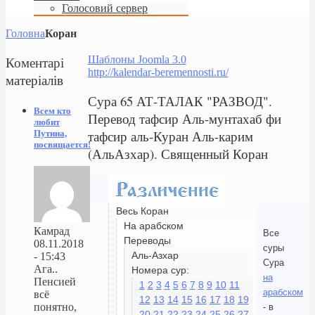
Голосовий сервер
Головна
Коран
Коментарі
Шаблоны Joomla 3.0
http://kalendar-beremennosti.ru/
матеріалів
Сура 65 АТ-ТАЛАК "РАЗВОД".
Всем кто
Перевод тафсир Аль-мунтахаб фи
любит
тафсир аль-Куран Аль-карим
Путина,
посвящается!
(АльАзхар). Священный Коран
Весь Коран
На арабском
Камрад
Все
Переводы
08.11.2018
суры
Аль-Азхар
- 15:43
Сура
Ага..
Номера сур:
на
Пенсией
1
2
3
4
5
6
7
8
9
10
11
арабском
всё
12
13
14
15
16
17
18
19
понятно,
- в
20
21
22
23
24
25
26
27