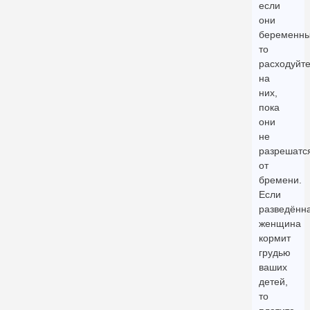
если
они
беременны
то
расходуйт
на
них,
пока
они
не
разрешатс
от
бремени.
Если
разведённ
женщина
кормит
грудью
ваших
детей,
то