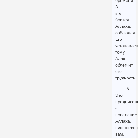
бремени.
А
кто
боится
Аллаха,
соблюдая
Его
установлен
тому
Аллах
облегчит
его
трудности.
5.
Это
предписан
-
повеление
Аллаха,
ниспослан
вам.