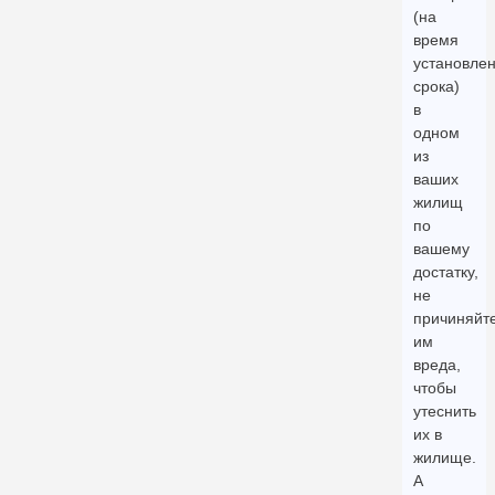
(на
время
установлен
срока)
в
одном
из
ваших
жилищ
по
вашему
достатку,
не
причиняйт
им
вреда,
чтобы
утеснить
их в
жилище.
А