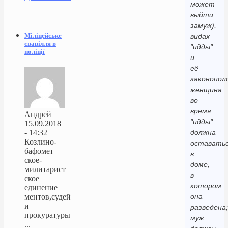
может
выйти
замуж),
Міліцейське
видах
свавілля в
"идды"
поліції
и
её
законопол
женщина
во
время
Андрей
"идды"
15.09.2018
- 14:32
должна
Козлино-
оставать
бафомет
в
ское-
доме,
милитарист
в
ское
котором
единение
ментов,судей
она
и
разведена;
прокуратуры
муж
...