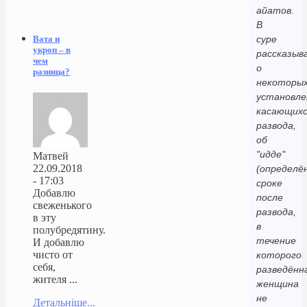
айатов.
В
суре
Вата и
укроп – в
рассказыв
чем
о
разница?
некоторы
установле
касающихс
развода,
об
"идде"
Матвей
22.09.2018
(определё
- 17:03
сроке
Добавлю
после
свеженького
развода,
в эту
в
полубредятину.
течение
И добавлю
чисто от
которого
себя,
разведённ
жителя ...
женщина
не
Детальніше...