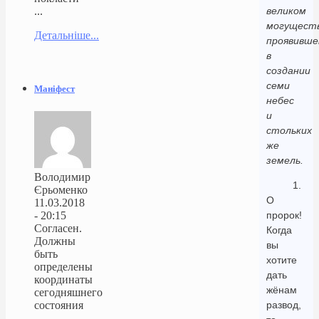
...
великом
могуществ
Детальніше...
проявивше
в
создании
семи
Маніфест
небес
и
стольких
же
земель.
Володимир
1.
Єрьоменко
О
11.03.2018
- 20:15
пророк!
Согласен.
Когда
Должны
вы
быть
хотите
определены
дать
координаты
жёнам
сегодняшнего
состояния
развод,
...