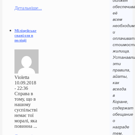
должен
обеспечив
Детальніше...
её
всем
необходи
Міліцейське
и
свавілля в
оплачиват
поліції
стоимост
жилища.
Устанавли
эти
правила,
айаты,
Violetta
10.09.2018
как
- 22:36
всегда
Справа в
в
тому, що в
Коране,
нашому
содержат
суспільстві
обещание
немає тої
моралі, яка
о
повинна ...
награде
тем,