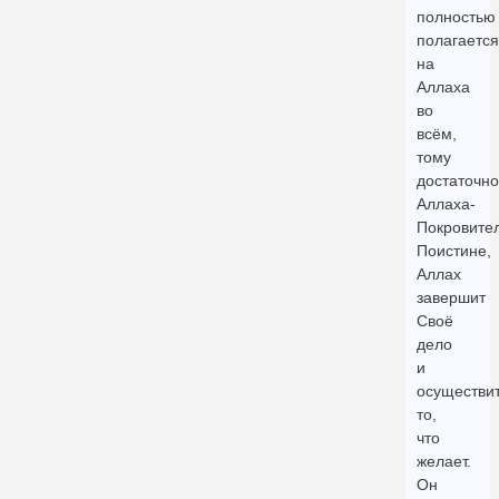
полностью
полагается
на
Аллаха
во
всём,
тому
достаточно
Аллаха-
Покровител
Поистине,
Аллах
завершит
Своё
дело
и
осуществи
то,
что
желает.
Он