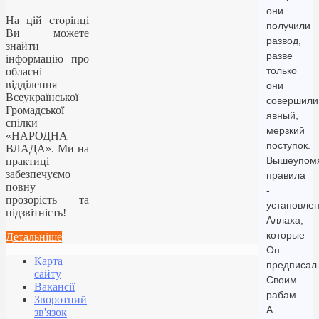
они
На цій сторінці
получили
Ви можете
развод,
знайти
разве
інформацію про
только
обласні
відділення
они
Всеукраїнської
совершили
Громадської
явный,
спілки
мерзкий
«НАРОДНА
поступок.
ВЛАДА». Ми на
Вышеупом
практиці
забезпечуємо
правила
повну
-
прозорість та
установле
підзвітність!
Аллаха,
которые
Детальніше
Он
Карта
предписал
сайту
Своим
Вакансії
рабам.
Зворотний
А
зв'язок