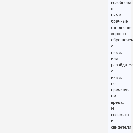
возобнови
с
ними
брачные
отношения
хорошо
обращаясь
с
ними,
или
разойдите
с
ними,
не
причиняя
им
вреда.
И
возьмите
в
свидетели