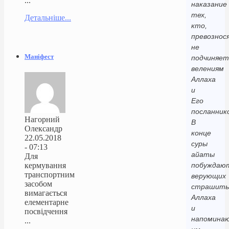
...
наказание
тех,
Детальніше...
кто,
превознося
не
Маніфест
подчиняет
велениям
Аллаха
и
Его
посланнико
Нагорний
В
Олександр
конце
22.05.2018
суры
- 07:13
айаты
Для
кермування
побуждаю
транспортним
верующих
засобом
страшить
вимагається
Аллаха
елементарне
и
посвідчення
напомина
...