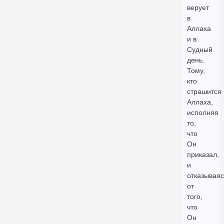
верует
в
Аллаха
и в
Судный
день.
Тому,
кто
страшится
Аллаха,
исполняя
то,
что
Он
приказал,
и
отказываяс
от
того,
что
Он