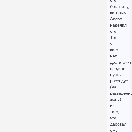
его
богатству,
которым
Аллах
наделил
его.
Тот,
у
кого
нет
достаточн
средств,
пусть
расходует
(на
разведённ
жену)
из
того,
что
даровал
ему