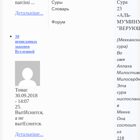
Сура
Суры
narcissi ...
23
Словарь
Детальніше...
«АЛЬ-
МУ'МИН
Форум
"ВЕРУЮ
30
(Мекканск
неписанных
сура)
законов
Вселенной
Во
имя
Аллаха
Милостиво
Милосердн
Эта
Томас
сура
30.09.2018
ниспослан
- 14:07
в
25.
Мекке.
ВытИснится,
а не
Она
вытЕснится.
состоит
из
Детальніше...
118