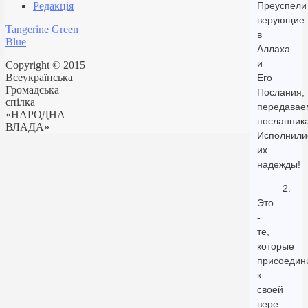
Редакція
Преуспели
верующие
Tangerine
Green
в
Blue
Аллаха
и
Copyright © 2015
Всеукраїнська
Его
Громадська
Послания,
спілка
передавае
«НАРОДНА
посланник
ВЛАДА»
Исполнили
их
надежды!
2.
Это
-
те,
которые
присоедин
к
своей
вере