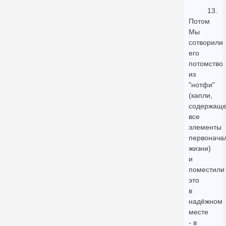
13.
Потом
Мы
сотворили
его
потомство
из
"нотфи"
(капли,
содержащ
все
элементы
первонача
жизни)
и
поместили
это
в
надёжном
месте
- в