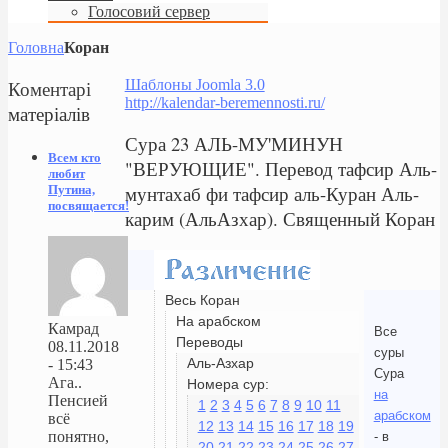
Голосовий сервер
Головна
Коран
Коментарі
Шаблоны Joomla 3.0
http://kalendar-beremennosti.ru/
матеріалів
Сура 23 АЛЬ-МУ'МИНУН
Всем кто
"ВЕРУЮЩИЕ". Перевод тафсир Аль-
любит
мунтахаб фи тафсир аль-Куран Аль-
Путина,
посвящается!
карим (АльАзхар). Священный Коран
Весь Коран
На арабском
Камрад
Все
Переводы
08.11.2018
суры
Аль-Азхар
- 15:43
Сура
Ага..
Номера сур:
на
Пенсией
1
2
3
4
5
6
7
8
9
10
11
арабском
всё
12
13
14
15
16
17
18
19
понятно,
- в
20
21
22
23
24
25
26
27