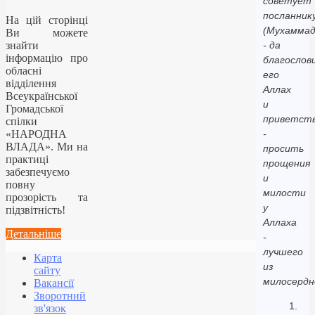
советует
посланник
На цій сторінці
(Мухаммад
Ви можете
знайти
- да
інформацію про
благослов
обласні
его
відділення
Аллах
Всеукраїнської
и
Громадської
приветст
спілки
«НАРОДНА
-
ВЛАДА». Ми на
просить
практиці
прощения
забезпечуємо
и
повну
милости
прозорість та
у
підзвітність!
Аллаха
Детальніше
-
лучшего
Карта
из
сайту
милосердн
Вакансії
Зворотний
1.
зв'язок