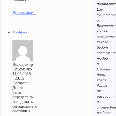
...
подтверж
Его
Детальніше...
существов
и
Божествен
Далее
Маніфест
говорится
каково
будет
состояние
людей
в
Володимир
Єрьоменко
Судный
11.03.2018
день,
- 20:15
когда
Согласен.
Аллах
Должны
их
быть
рассудит
определены
координаты
и
сегодняшнего
справедли
состояния
воздаст
...