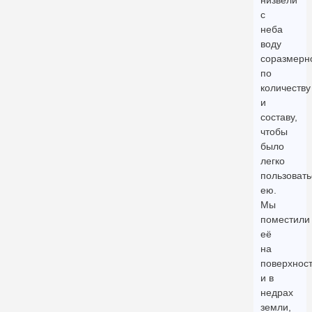
с
неба
воду
соразмерн
по
количеству
и
составу,
чтобы
было
легко
пользовать
ею.
Мы
поместили
её
на
поверхнос
и в
недрах
земли,