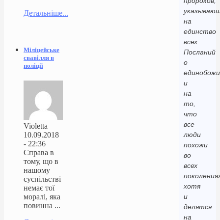
пророков,
указываю
Детальніше...
на
единство
всех
Міліцейське
Посланий
свавілля в
о
поліції
единобожи
и
на
то,
что
все
Violetta
10.09.2018
люди
- 22:36
похожи
Справа в
во
тому, що в
всех
нашому
поколениях
суспільстві
хотя
немає тої
моралі, яка
и
повинна ...
делятся
на