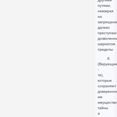
путями,
невзирая
на
запрещени
далеко
преступаю
дозволенн
шариатом
пределы.
8.
(Верующи
-
те),
которые
сохраняют
доверенно
им
имущество
тайны
и