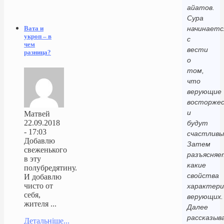
айатов.
Сура
начинаетс
Вата и
укроп – в
с
чем
вести
разница?
о
том,
что
верующие
восторже
и
Матвей
22.09.2018
будут
- 17:03
счастливы
Добавлю
Затем
свеженького
разъясняе
в эту
какие
полубредятину.
свойства
И добавлю
чисто от
характер
себя,
верующих.
жителя ...
Далее
рассказыв
Детальніше...