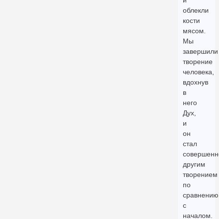
облекли
кости
мясом.
Мы
завершили
творение
человека,
вдохнув
в
него
Дух,
и
он
стал
совершенн
другим
творением
по
сравнению
с
началом.