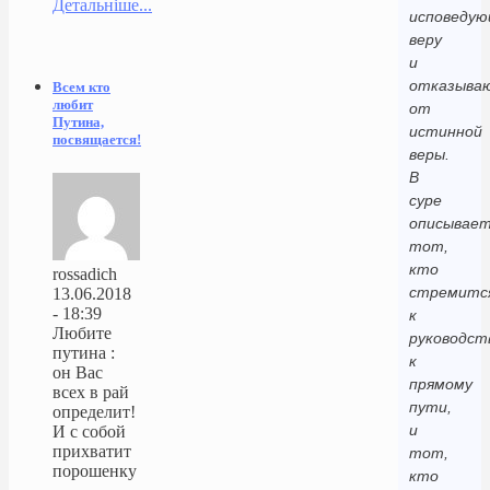
Детальніше...
исповедую
веру
и
отказыва
Всем кто
любит
от
Путина,
истинной
посвящается!
веры.
В
суре
описывает
тот,
кто
rossadich
стремитс
13.06.2018
- 18:39
к
Любите
руководст
путина :
к
он Вас
прямому
всех в рай
пути,
определит!
и
И с собой
прихватит
тот,
порошенку
кто