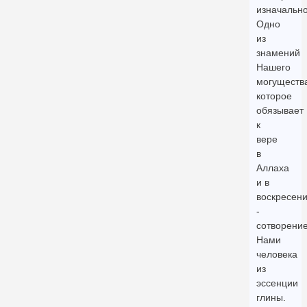
изначально
Одно
из
знамений
Нашего
могуществ
которое
обязывает
к
вере
в
Аллаха
и в
воскресени
-
сотворени
Нами
человека
из
эссенции
глины.