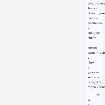
Благослов
Аллах
Всемогущи
Своим
величием
и
мощью!
Никто
не
может
сравниться
с
Ним
в
умении
творить,
созидать,
формирова
15.
И
вы,