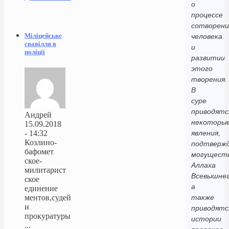
о
процессе
сотворени
Міліцейське
человека
свавілля в
и
поліції
развитии
этого
творения.
В
суре
приводятс
Андрей
некоторы
15.09.2018
- 14:32
явления,
Козлино-
подтверж
бафомет
могущест
ское-
Аллаха
милитарист
Всевышнег
ское
а
единение
ментов,судей
также
и
приводятс
прокуратуры
истории
...