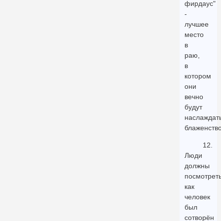
фирдаус"
-
лучшее
место
в
раю,
в
котором
они
вечно
будут
наслаждат
блаженств
12.
Люди
должны
посмотреть
как
человек
был
сотворён