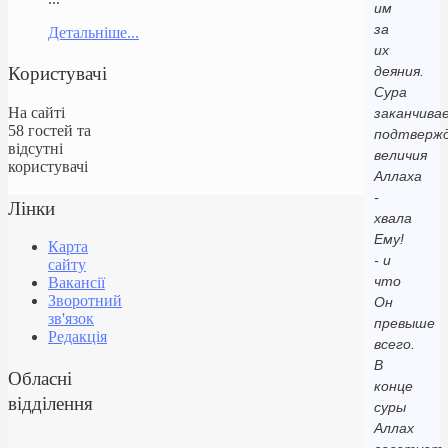
им
за
Детальніше...
их
Користувачі
деяния.
Сура
На сайті
заканчива
58 гостей та
подтверж
відсутні
величия
користувачі
Аллаха
-
Лінки
хвала
Ему!
Карта
- и
сайту
что
Вакансії
Зворотний
Он
зв'язок
превыше
Редакція
всего.
В
Обласні
конце
відділення
суры
Аллах