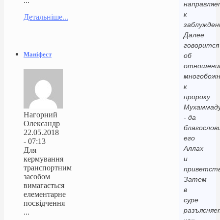
...
направляе
к
Детальніше...
заблужден
Далее
говорится
Маніфест
об
отношени
многобожн
к
пророку
Мухаммад
Нагорний
- да
Олександр
благослов
22.05.2018
его
- 07:13
Аллах
Для
кермування
и
транспортним
приветст
засобом
Затем
вимагається
в
елементарне
суре
посвідчення
разъясняе
...