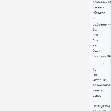
ограничив
своими
жёнами
и
(
рабынями
За
это
они
не
будут
порицаемы
7.
Те
же,
которые
возжелают
иметь
связь
с
женщиной
другими