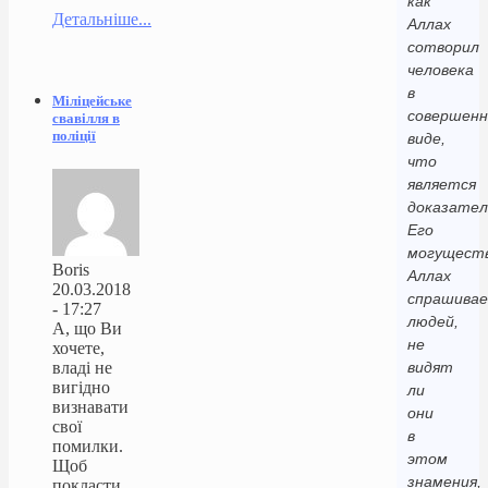
как
Детальніше...
Аллах
сотворил
человека
в
Міліцейське
совершен
свавілля в
поліції
виде,
что
является
доказате
Его
могуществ
Boris
Аллах
20.03.2018
спрашива
- 17:27
людей,
А, що Ви
не
хочете,
владі не
видят
вигідно
ли
визнавати
они
свої
в
помилки.
этом
Щоб
знамения,
покласти