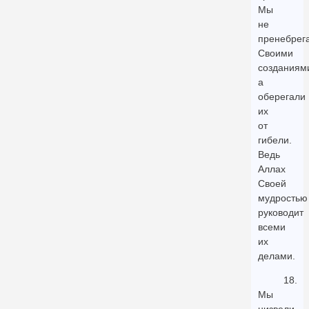
Мы
не
пренебрег
Своими
созданиям
а
оберегали
их
от
гибели.
Ведь
Аллах
Своей
мудростью
руководит
всеми
их
делами.
18.
Мы
низвели