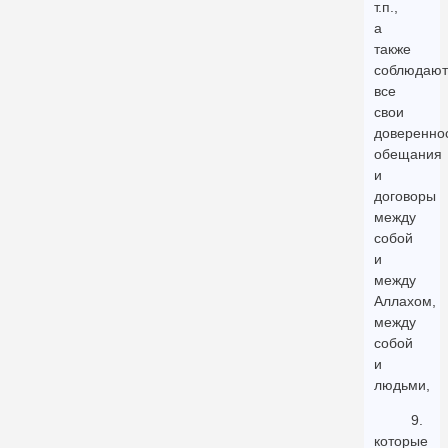
т.п.,
а
также
соблюдают
все
свои
довереннос
обещания
и
договоры
между
собой
и
между
Аллахом,
между
собой
и
людьми,
9.
которые