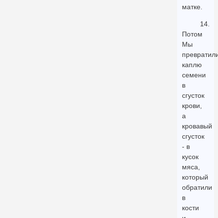
матке.
14.
Потом
Мы
превратил
каплю
семени
в
сгусток
крови,
а
кровавый
сгусток
- в
кусок
мяса,
который
обратили
в
кости
и