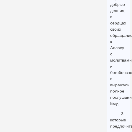
добрые
деяния,
в
сердцах
своих
обращалис
к
Аллаху
с
молитвами
и
богобоязн
и
выражали
полное
послушани
Ему,
3.
которые
предпочит