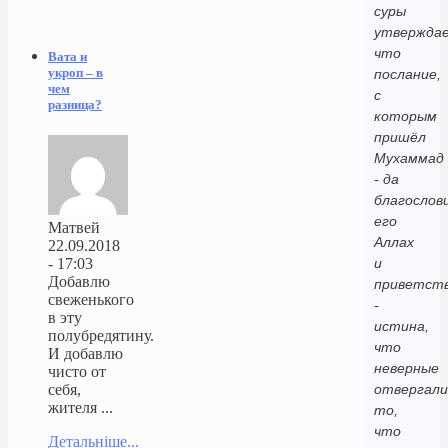
суры
утверждае
что
Вата и
укроп – в
послание,
чем
с
разница?
которым
пришёл
Мухаммад
- да
благослов
его
Матвей
Аллах
22.09.2018
и
- 17:03
Добавлю
приветст
свеженького
-
в эту
истина,
полубредятину.
что
И добавлю
неверные
чисто от
отвергали
себя,
жителя ...
то,
что
Детальніше...