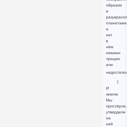
образом
и
разукраси
планетами
и
нет
в
нём
никаких
трещин
или
недостатко
7.
И
землю
Мы
простёрли,
утвердили
на
ней