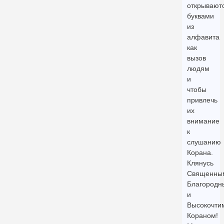
открывают
буквами
из
алфавита
как
вызов
людям
и
чтобы
привлечь
их
внимание
к
слушанию
Корана.
Клянусь
Священны
Благородн
и
Высокочти
Кораном!