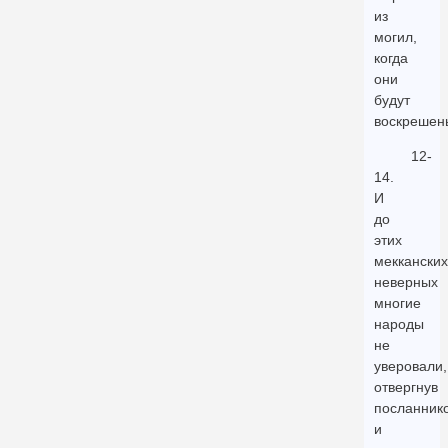
из
могил,
когда
они
будут
воскрешен
12-
14.
И
до
этих
мекканских
неверных
многие
народы
не
уверовали,
отвергнув
посланнико
и