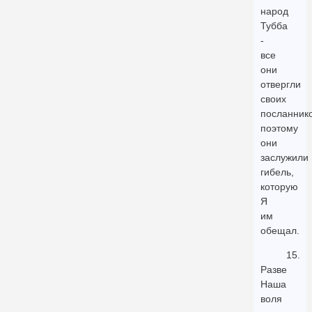
народ
Тубба
-
все
они
отвергли
своих
посланнико
поэтому
они
заслужили
гибель,
которую
Я
им
обещал.
15.
Разве
Наша
воля