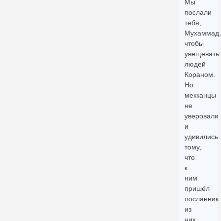
Мы
послали
тебя,
Мухаммад,
чтобы
увещевать
людей
Кораном.
Но
мекканцы
не
уверовали
и
удивились
тому,
что
к
ним
пришёл
посланник
из
них,