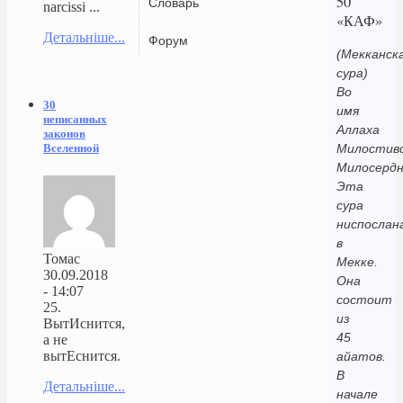
50
Словарь
narcissi ...
«КАФ»
Детальніше...
Форум
(Мекканск
сура)
Во
30
имя
неписанных
Аллаха
законов
Вселенной
Милостиво
Милосердн
Эта
сура
ниспослан
в
Томас
Мекке.
30.09.2018
Она
- 14:07
состоит
25.
из
ВытИснится,
45
а не
вытЕснится.
айатов.
В
Детальніше...
начале