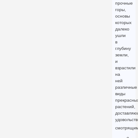
прочные
горы,
основы
которых
далеко
ушли
в
глубину
земли,
и
взрастили
на
ней
различные
виды
прекрасны
растений,
доставляю
удовольств
смотрящи