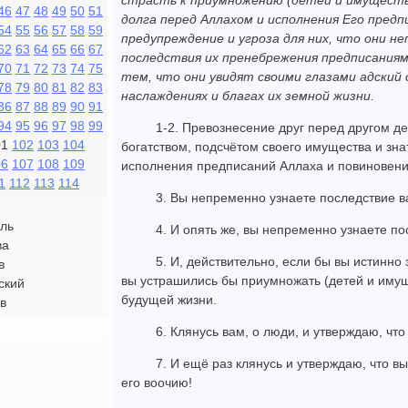
страсть к приумножению (детей и имуществ
46
47
48
49
50
51
долга перед Аллахом и исполнения Его предп
54
55
56
57
58
59
предупреждение и угроза для них, что они н
62
63
64
65
66
67
последствия их пренебрежения предписания
70
71
72
73
74
75
тем, что они увидят своими глазами адский 
78
79
80
81
82
83
наслаждениях и благах их земной жизни.
86
87
88
89
90
91
94
95
96
97
98
99
1-2. Превознесение друг перед другом д
01
102
103
104
богатством, подсчётом своего имущества и зн
06
107
108
109
исполнения предписаний Аллаха и повиновения
1
112
113
114
3. Вы непременно узнаете последствие 
ль
4. И опять же, вы непременно узнаете п
ва
5. И, действительно, если бы вы истинно 
в
вы устрашились бы приумножать (детей и имущ
ский
будущей жизни.
в
6. Клянусь вам, о люди, и утверждаю, чт
7. И ещё раз клянусь и утверждаю, что в
его воочию!