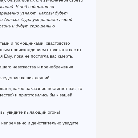
а), отвратив их от выполнения своего
исаний. В ней содержится
епременно узнают, каковы будут
ми Аллаха. Сура устрашает людей
огонь и будут спрошены о
етьми и помощниками, хвастовство
атным происхождением отвлекали вас от
 Ему, пока не постигла вас смерть.
вашего невежества и пренебрежения.
оследствие ваших деяний.
знали, какое наказание постигнет вас, то
ество) и приготовились бы к вашей
о вы увидите пылающий огонь!
ы непременно и действительно увидите