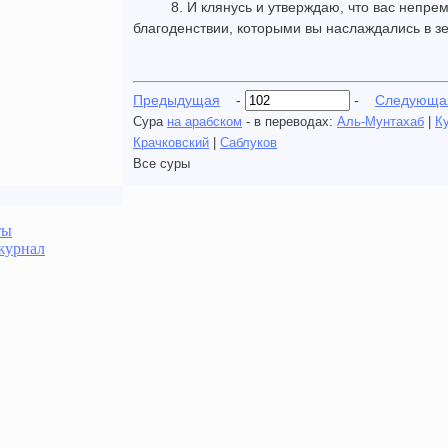
8. И клянусь и утверждаю, что вас непре
благоденствии, которыми вы наслаждались в з
Предыдущая
-
-
Следующа
Сура
на арабском
- в переводах:
Аль-Мунтахаб
|
К
Крачковский
|
Саблуков
Все суры
ты
журнал