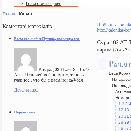
Голосовий сервер
Головна
Коран
Коментарі
матеріалів
Шаблоны Joomla
http://kalendar-be
Всем кто любит Путина, посвящается!
Сура 102 АТ
карим (АльАз
Камрад
08.11.2018 - 15:43
Весь Коран
Ага.. Пенсией всё понятно, теперь
На арабс
главное , что бы с раем не на@бал ...
Перевод
Детальніше...
Аль-Азх
Номера 
1
2
3
12
13
Нарциссизм
20
21
28
29
36
37