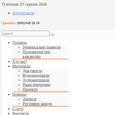
П'ятниця, 07 серпня 2026
Авторизація
Дзвоніть:
(096) 949 28 18
Головна
Універсальні правила
Положення про
взаємодію
Хто ми?
Матеріали
Документи
Відеоматеріали
Аудіоматеріали
Наші ініціативи
Проекти
Новини
Анонси
Регулярні заходи
Статті
Контакти