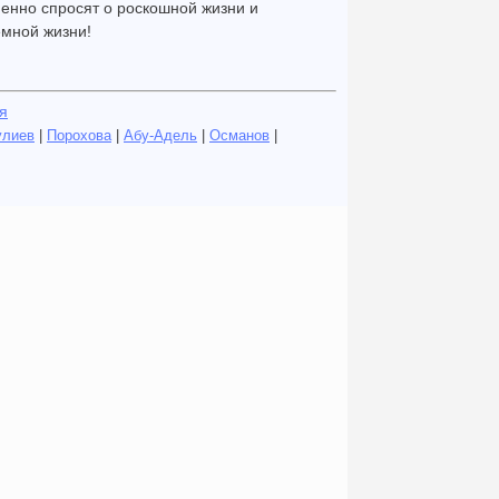
менно спросят о роскошной жизни и
емной жизни!
я
улиев
|
Порохова
|
Абу-Адель
|
Османов
|