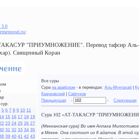
 3.0
remennosti.ru/
-ТАКАСУР "ПРИУМНОЖЕНИЕ". Перевод тафсир Аль-му
хар). Священный Коран
Все суры
ком
Сура
на арабском
- в переводах:
Аль-Мунтахаб
|
К
ы
Крачковский
|
Саблуков
ар
Предыдущая
-
-
Следующая
сур:
4
5
6
7
8
9
10
11
Сура 102 «АТ-ТАКАСУР "ПРИУМНОЖЕНИ
14
15
16
17
18
19
22
23
24
25
26
27
(Мекканская сура) Во имя Аллаха Милостивог
30
31
32
33
34
35
в Мекке. Она состоит из 8 айатов. В этой 
38
39
40
41
42
43