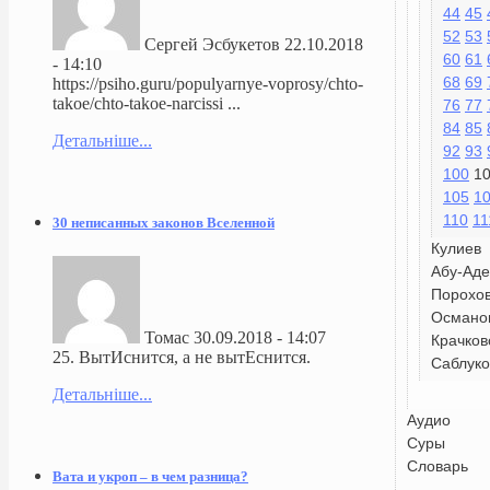
44
45
52
53
Сергей Эсбукетов
22.10.2018
60
61
- 14:10
68
69
https://psiho.guru/populyarnye-voprosy/chto-
takoe/chto-takoe-narcissi ...
76
77
84
85
Детальніше...
92
93
100
1
105
1
110
11
30 неписанных законов Вселенной
Кулиев
Абу-Аде
Порохо
Османо
Томас
30.09.2018 - 14:07
Крачков
25. ВытИснится, а не вытЕснится.
Саблуко
Детальніше...
Аудио
Суры
Словарь
Вата и укроп – в чем разница?