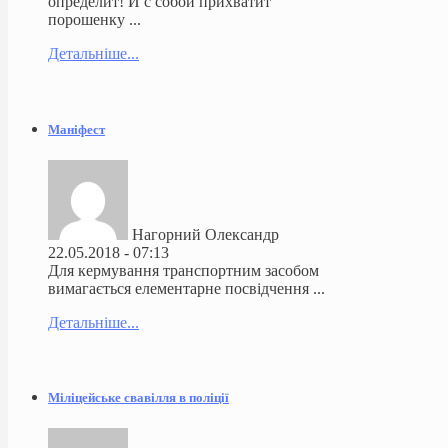
определит! И с собой прихватит
порошенку ...
Детальніше...
Маніфест
Нагорний Олександр
22.05.2018 - 07:13
Для кермування транспортним засобом
вимагається елементарне посвідчення ...
Детальніше...
Міліцейське свавілля в поліції