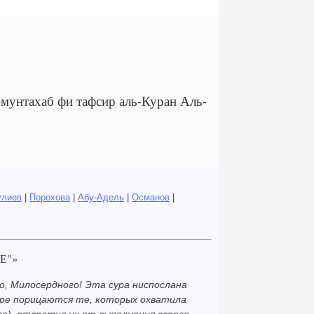
нтахаб фи тафсир аль-Куран Аль-
улиев
|
Порохова
|
Абу-Адель
|
Османов
|
Е"»
о, Милосердного! Эта сура ниспослана
суре порицаются те, которых охватила