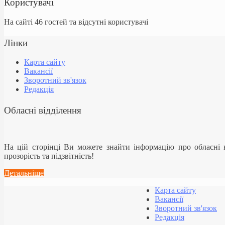
Користувачі
На сайті 46 гостей та відсутні користувачі
Лінки
Карта сайту
Вакансії
Зворотний зв'язок
Редакція
Обласні відділення
На цій сторінці Ви можете знайти інформацію про обласні
прозорість та підзвітність!
Детальніше
Карта сайту
Вакансії
Зворотний зв'язок
Редакція