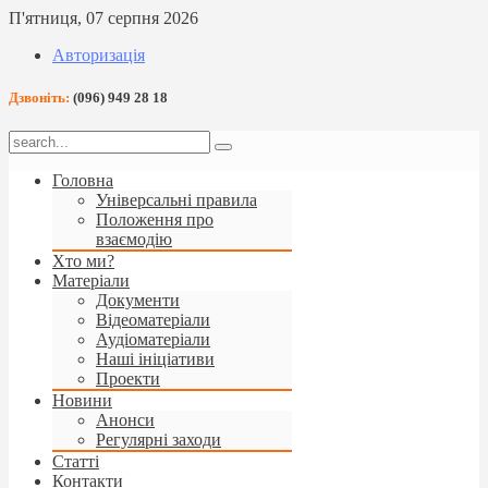
П'ятниця, 07 серпня 2026
Авторизація
Дзвоніть:
(096) 949 28 18
Головна
Універсальні правила
Положення про
взаємодію
Хто ми?
Матеріали
Документи
Відеоматеріали
Аудіоматеріали
Наші ініціативи
Проекти
Новини
Анонси
Регулярні заходи
Статті
Контакти