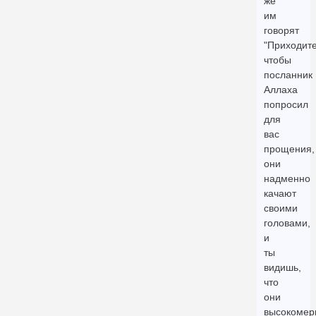
же
им
говорят
"Приходите
чтобы
посланник
Аллаха
попросил
для
вас
прощения,
они
надменно
качают
своими
головами,
и
ты
видишь,
что
они
высокомер