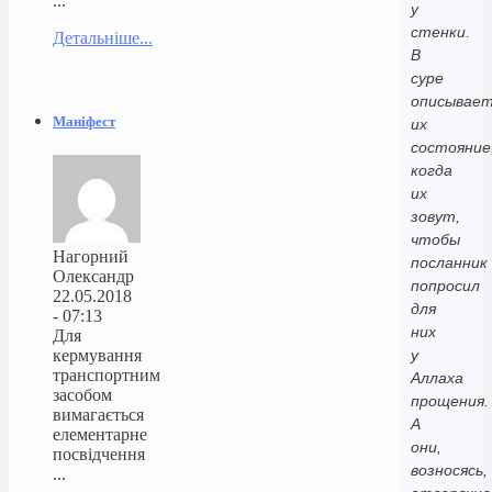
...
у
стенки.
Детальніше...
В
суре
описывает
Маніфест
их
состояние
когда
их
зовут,
чтобы
Нагорний
посланник
Олександр
попросил
22.05.2018
для
- 07:13
них
Для
кермування
у
транспортним
Аллаха
засобом
прощения.
вимагається
А
елементарне
они,
посвідчення
возносясь,
...