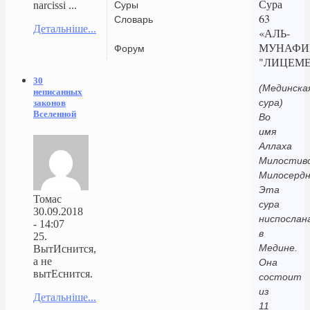
Сура
Суры
narcissi ...
63
Словарь
Детальніше...
«АЛЬ-
МУНАФИ
Форум
"ЛИЦЕМЕ
30
(Мединска
неписанных
сура)
законов
Вселенной
Во
имя
Аллаха
Милостиво
Милосердн
Эта
Томас
сура
30.09.2018
ниспослан
- 14:07
в
25.
Медине.
ВытИснится,
а не
Она
вытЕснится.
состоит
из
Детальніше...
11