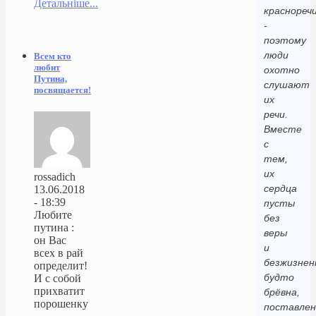
Детальніше...
краснореч
-
поэтому
люди
Всем кто
любит
охотно
Путина,
слушают
посвящается!
их
речи.
Вместе
с
тем,
их
rossadich
сердца
13.06.2018
- 18:39
пусты
Любите
без
путина :
веры
он Вас
и
всех в рай
безжизнен
определит!
будто
И с собой
прихватит
брёвна,
порошенку
поставле