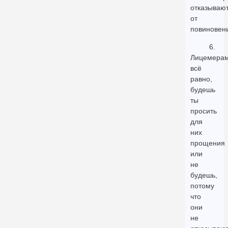
отказываю
от
повиновен
6.
Лицемера
всё
равно,
будешь
ты
просить
для
них
прощения
или
не
будешь,
потому
что
они
не