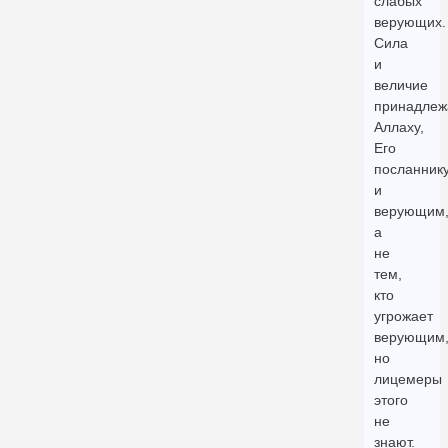
слабых
верующих.
Сила
и
величие
принадлеж
Аллаху,
Его
посланник
и
верующим
а
не
тем,
кто
угрожает
верующим
но
лицемеры
этого
не
знают.