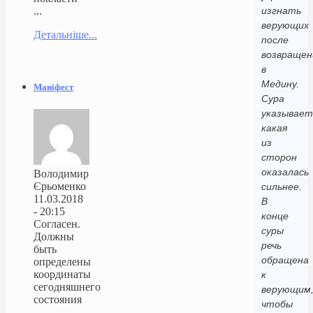
...
изгнать
верующих
Детальніше...
после
возвращен
в
Медину.
Маніфест
Сура
указывает
какая
из
сторон
оказалась
Володимир
Єрьоменко
сильнее.
11.03.2018
В
- 20:15
конце
Согласен.
суры
Должны
речь
быть
обращена
определены
координаты
к
сегодняшнего
верующим
состояния
чтобы
...