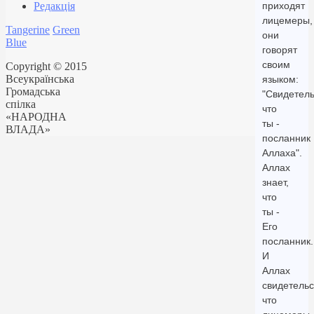
Редакція
приходят
лицемеры,
Tangerine
Green
они
Blue
говорят
своим
Copyright © 2015
Всеукраїнська
языком:
Громадська
"Свидетель
спілка
что
«НАРОДНА
ты -
ВЛАДА»
посланник
Аллаха".
Аллах
знает,
что
ты -
Его
посланник.
И
Аллах
свидетельс
что