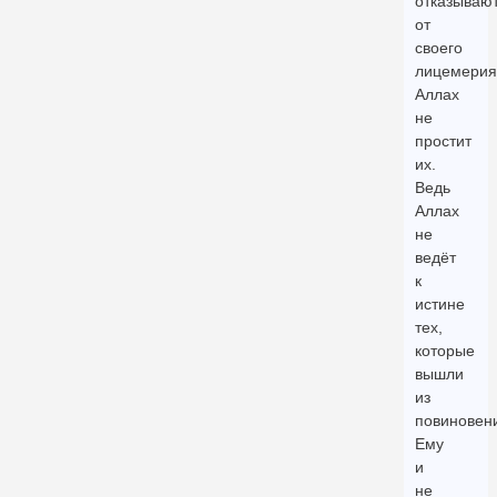
отказываю
от
своего
лицемерия
Аллах
не
простит
их.
Ведь
Аллах
не
ведёт
к
истине
тех,
которые
вышли
из
повиновен
Ему
и
не