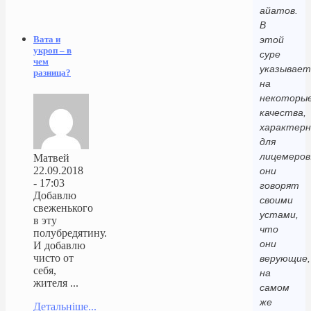
айатов.
В
этой
Вата и
укроп – в
суре
чем
указывает
разница?
на
некоторы
качества,
характер
для
лицемеров
Матвей
22.09.2018
они
- 17:03
говорят
Добавлю
своими
свеженького
устами,
в эту
что
полубредятину.
они
И добавлю
чисто от
верующие,
себя,
на
жителя ...
самом
же
Детальніше...