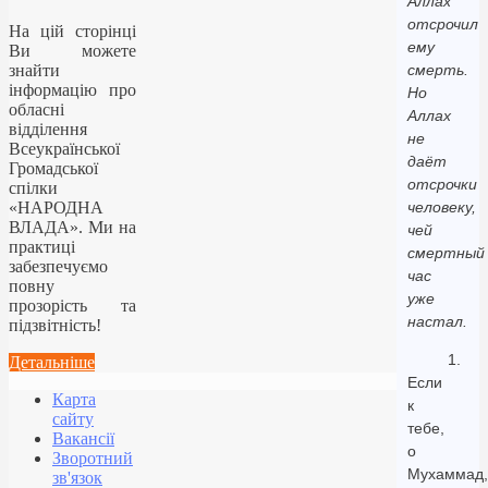
Аллах
отсрочил
На цій сторінці
ему
Ви можете
знайти
смерть.
інформацію про
Но
обласні
Аллах
відділення
не
Всеукраїнської
даёт
Громадської
отсрочки
спілки
«НАРОДНА
человеку,
ВЛАДА». Ми на
чей
практиці
смертный
забезпечуємо
час
повну
уже
прозорість та
настал.
підзвітність!
1.
Детальніше
Если
Карта
к
сайту
тебе,
Вакансії
о
Зворотний
Мухаммад,
зв'язок