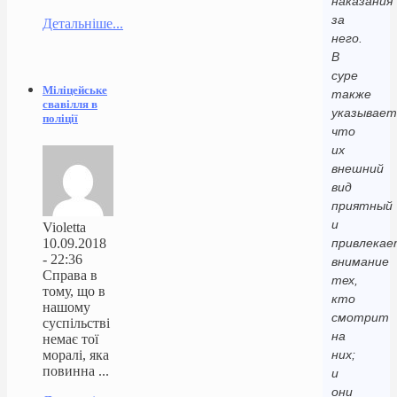
наказания
за
Детальніше...
него.
В
суре
Міліцейське
также
свавілля в
указывает
поліції
что
их
внешний
вид
приятный
и
Violetta
10.09.2018
привлекае
- 22:36
внимание
Справа в
тех,
тому, що в
кто
нашому
смотрит
суспільстві
на
немає тої
моралі, яка
них;
повинна ...
и
они