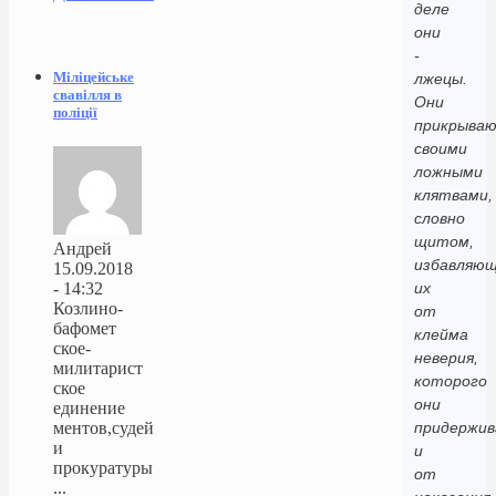
деле
они
-
Міліцейське
лжецы.
свавілля в
Они
поліції
прикрыва
своими
ложными
клятвами,
словно
щитом,
Андрей
избавляю
15.09.2018
- 14:32
их
Козлино-
от
бафомет
клейма
ское-
неверия,
милитарист
которого
ское
они
единение
ментов,судей
придержив
и
и
прокуратуры
от
...