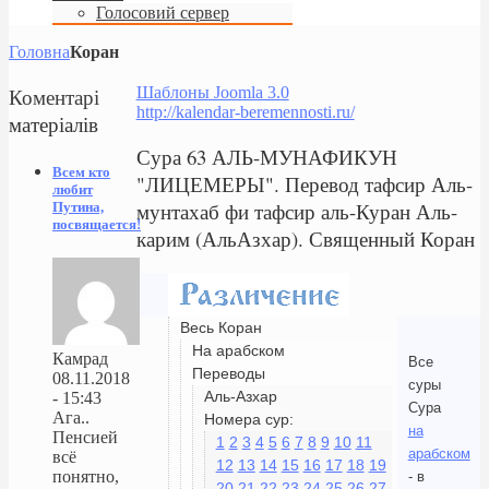
Голосовий сервер
Головна
Коран
Коментарі
Шаблоны Joomla 3.0
http://kalendar-beremennosti.ru/
матеріалів
Сура 63 АЛЬ-МУНАФИКУН
Всем кто
"ЛИЦЕМЕРЫ". Перевод тафсир Аль-
любит
мунтахаб фи тафсир аль-Куран Аль-
Путина,
посвящается!
карим (АльАзхар). Священный Коран
Весь Коран
На арабском
Камрад
Все
Переводы
08.11.2018
суры
Аль-Азхар
- 15:43
Сура
Ага..
Номера сур:
на
Пенсией
1
2
3
4
5
6
7
8
9
10
11
арабском
всё
12
13
14
15
16
17
18
19
понятно,
- в
20
21
22
23
24
25
26
27