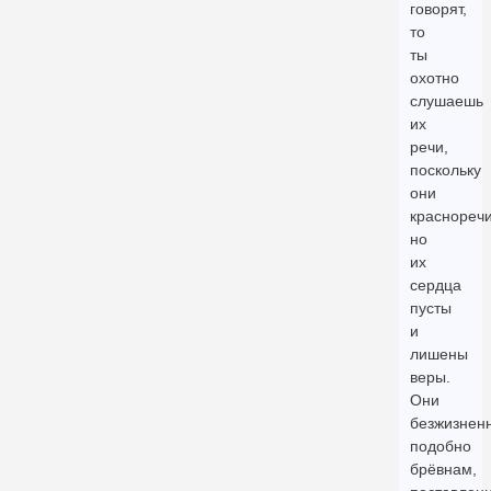
говорят,
то
ты
охотно
слушаешь
их
речи,
поскольку
они
краснореч
но
их
сердца
пусты
и
лишены
веры.
Они
безжизнен
подобно
брёвнам,