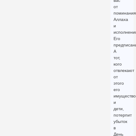
вас
от
поминания
Аллаха
и
исполнени
Его
предписан
А
тот,
кого
отвлекают
от
этого
его
имущество
и
дети,
потерпит
убыток
в
День