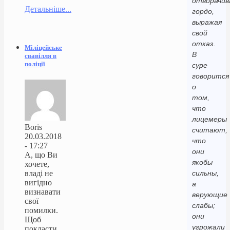
отворачи
Детальніше...
гордо,
выражая
свой
отказ.
Міліцейське
В
свавілля в
поліції
суре
говорится
о
том,
что
лицемеры
Boris
считают,
20.03.2018
что
- 17:27
они
А, що Ви
якобы
хочете,
владі не
сильны,
вигідно
а
визнавати
верующие
свої
слабы;
помилки.
они
Щоб
угрожали
покласти