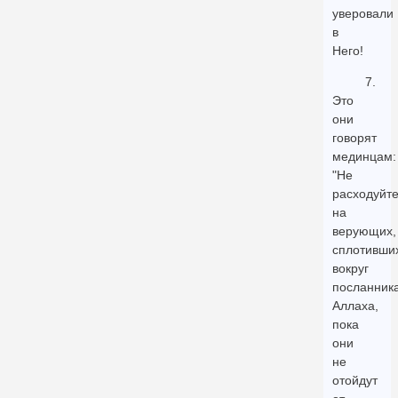
уверовали
в
Него!
7.
Это
они
говорят
мединцам:
"Не
расходуйт
на
верующих,
сплотивши
вокруг
посланник
Аллаха,
пока
они
не
отойдут