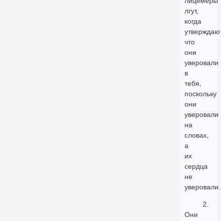
лицемеры
лгут,
когда
утверждают
что
они
уверовали
в
тебя,
поскольку
они
уверовали
на
словах,
а
их
сердца
не
уверовали.
2.
Они