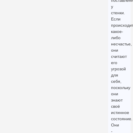
поставлен
у
стенки.
Если
происходи
какое-
либо
несчастье,
они
считают
его
угрозой
для
себя,
поскольку
они
знают
своё
истинное
состояние.
Они
-