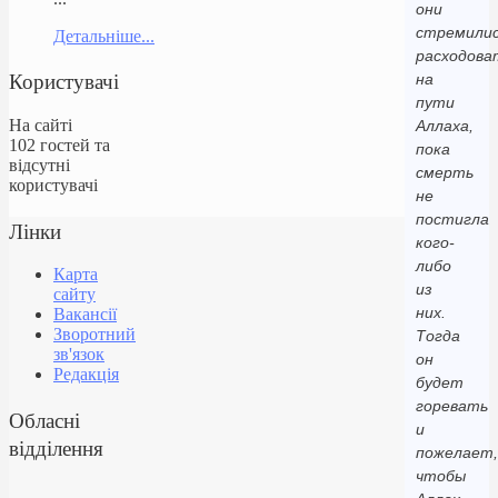
они
стремили
Детальніше...
расходова
Користувачі
на
пути
На сайті
Аллаха,
102 гостей та
пока
відсутні
смерть
користувачі
не
постигла
Лінки
кого-
либо
Карта
из
сайту
них.
Вакансії
Зворотний
Тогда
зв'язок
он
Редакція
будет
горевать
Обласні
и
відділення
пожелает,
чтобы