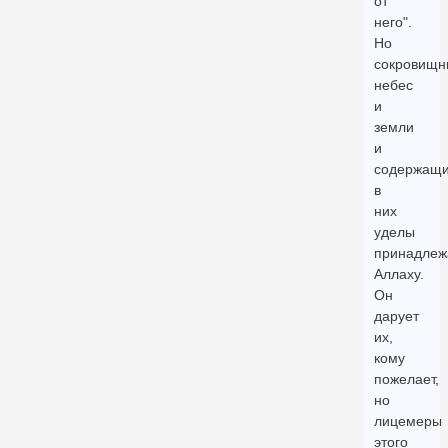
от
него".
Но
сокровищн
небес
и
земли
и
содержащи
в
них
уделы
принадлеж
Аллаху.
Он
дарует
их,
кому
пожелает,
но
лицемеры
этого