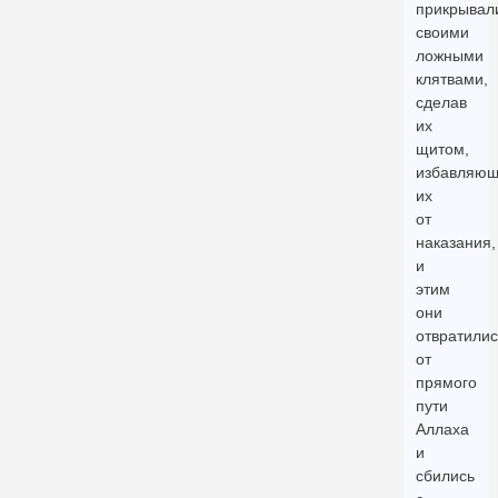
прикрывал
своими
ложными
клятвами,
сделав
их
щитом,
избавляю
их
от
наказания,
и
этим
они
отвратилис
от
прямого
пути
Аллаха
и
сбились