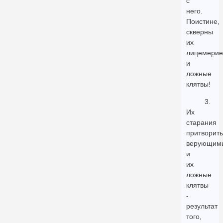
с
него.
Поистине,
скверны
их
лицемерие
и
ложные
клятвы!
3.
Их
старания
притворить
верующим
и
их
ложные
клятвы
-
результат
того,