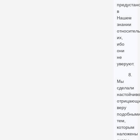
предустан
в
Нашем
знании
относител
их,
ибо
они
не
уверуют.
8.
Мы
сделали
настойчив
отрицающ
веру
подобным
тем,
которым
наложены