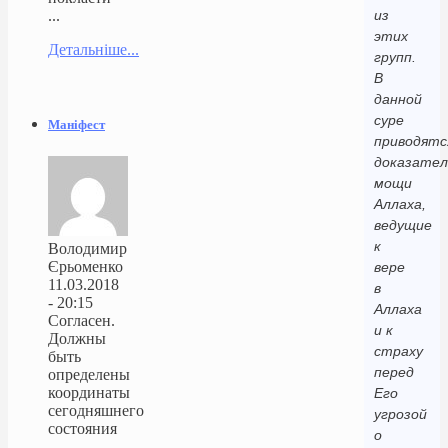
...
из
этих
Детальніше...
групп.
В
данной
суре
Маніфест
приводятс
доказател
мощи
Аллаха,
ведущие
к
Володимир
Єрьоменко
вере
11.03.2018
в
- 20:15
Аллаха
Согласен.
и к
Должны
страху
быть
перед
определены
координаты
Его
сегодняшнего
угрозой
состояния
о
...