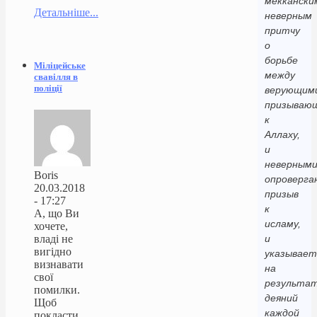
меккански
Детальніше...
неверным
притчу
о
борьбе
Міліцейське
между
свавілля в
поліції
верующим
призываю
к
Аллаху,
и
неверными
Boris
опроверг
20.03.2018
призыв
- 17:27
к
А, що Ви
исламу,
хочете,
владі не
и
вигідно
указывает
визнавати
на
свої
результа
помилки.
деяний
Щоб
каждой
покласти