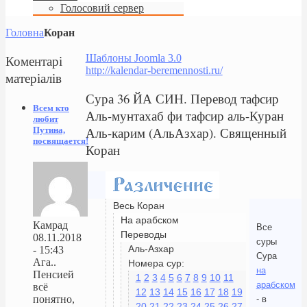
Голосовий сервер
Головна
Коран
Коментарі
Шаблоны Joomla 3.0
http://kalendar-beremennosti.ru/
матеріалів
Сура 36 ЙА СИН. Перевод тафсир
Всем кто
Аль-мунтахаб фи тафсир аль-Куран
любит
Аль-карим (АльАзхар). Священный
Путина,
посвящается!
Коран
Весь Коран
На арабском
Камрад
Все
Переводы
08.11.2018
суры
Аль-Азхар
- 15:43
Сура
Ага..
Номера сур:
на
Пенсией
1
2
3
4
5
6
7
8
9
10
11
арабском
всё
12
13
14
15
16
17
18
19
понятно,
- в
20
21
22
23
24
25
26
27