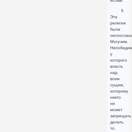
ислам.
5.
Эта
религия
была
ниспослан
Могучим,
Непобеди
у
которого
власть
над
всем
сущим,
которому
никто
не
может
запрещать
делать
то,