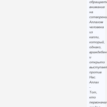
обращает
внимание
на
сотворени
Аллахом
человека
из
капли,
который,
однако,
враждебен
и
открыто
выступае
против
Нас.
Аллах
-
Тот,
кто
первонача