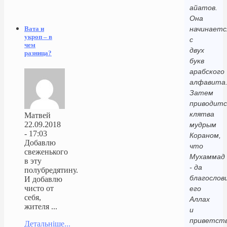
айатов.
Она
начинаетс
Вата и
укроп – в
с
чем
двух
разница?
букв
арабского
алфавита
Затем
приводитс
клятва
Матвей
22.09.2018
мудрым
- 17:03
Кораном,
Добавлю
что
свеженького
Мухаммад
в эту
- да
полубредятину.
благослов
И добавлю
чисто от
его
себя,
Аллах
жителя ...
и
приветст
Детальніше...