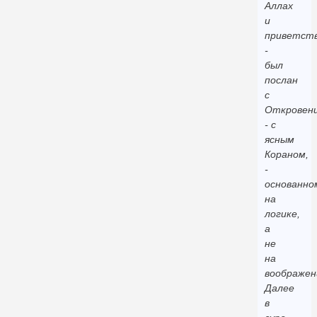
Аллах
и
приветст
-
был
послан
с
Откровен
- с
ясным
Кораном,
-
основанно
на
логике,
а
не
на
воображен
Далее
в