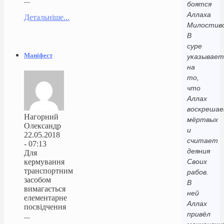
...
боятся
Аллаха
Детальніше...
Милостиво
В
суре
Маніфест
указывает
на
то,
что
Аллах
воскреша
Нагорний
мёртвых
Олександр
и
22.05.2018
считает
- 07:13
деяния
Для
кермування
Своих
транспортним
рабов.
засобом
В
вимагається
ней
елементарне
Аллах
посвідчення
привёл
...