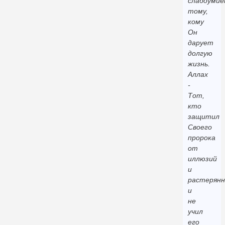
слабоумие
тому,
кому
Он
дарует
долгую
жизнь.
Аллах
-
Тот,
кто
защитил
Своего
пророка
от
иллюзий
и
растерян
и
не
учил
его