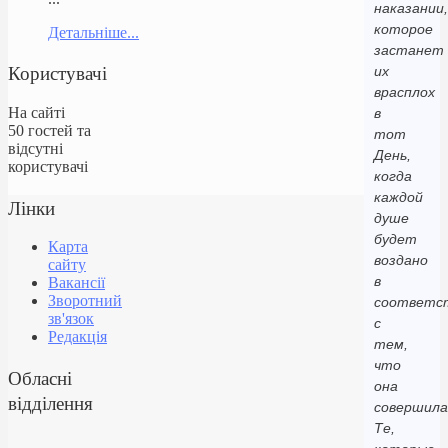
наказании,
которое
Детальніше...
застанет
Користувачі
их
врасплох
На сайті
в
50 гостей та
тот
відсутні
День,
користувачі
когда
каждой
Лінки
душе
будет
Карта
воздано
сайту
в
Вакансії
Зворотний
соответс
зв'язок
с
Редакція
тем,
что
Обласні
она
відділення
совершила
Те,