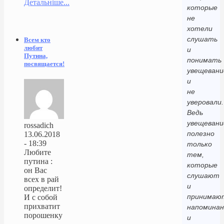
Детальніше...
которые
не
хотели
слушать
Всем кто
любит
и
Путина,
понимать
посвящается!
увещевани
и
не
уверовали.
Ведь
увещевани
rossadich
полезно
13.06.2018
- 18:39
только
Любите
тем,
путина :
которые
он Вас
слушают
всех в рай
и
определит!
принимаю
И с собой
прихватит
напоминан
порошенку
и