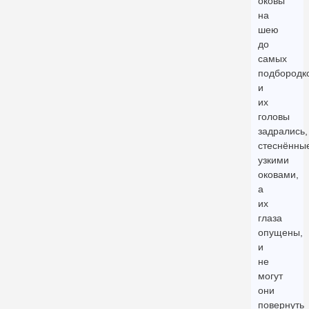
оковы
на
шею
до
самых
подбородко
и
их
головы
задрались,
стеснённы
узкими
оковами,
а
их
глаза
опущены,
и
не
могут
они
повернуть