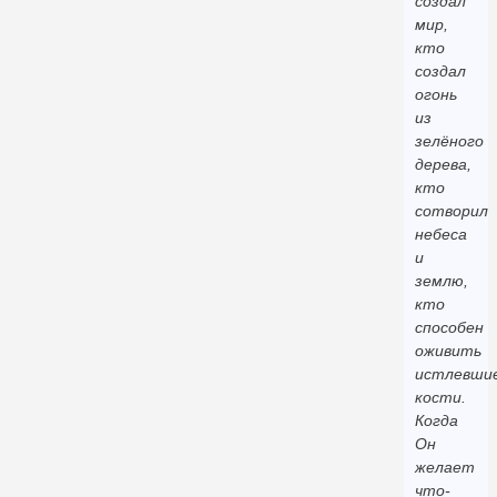
создал
мир,
кто
создал
огонь
из
зелёного
дерева,
кто
сотворил
небеса
и
землю,
кто
способен
оживить
истлевши
кости.
Когда
Он
желает
что-