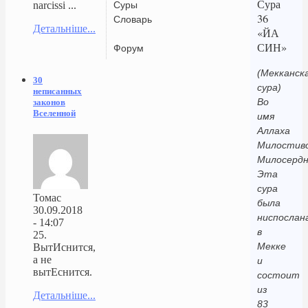
Сура
Суры
narcissi ...
36
Словарь
Детальніше...
«ЙА
СИН»
Форум
(Мекканск
30
сура)
неписанных
Во
законов
Вселенной
имя
Аллаха
Милостиво
Милосердн
Эта
сура
Томас
была
30.09.2018
ниспослан
- 14:07
в
25.
Мекке
ВытИснится,
а не
и
вытЕснится.
состоит
из
Детальніше...
83