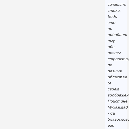
сочинять
стихи.
Ведь
это
не
подобает
ему,
ибо
поэты
странств
по
разным
областям
(в
своём
воображен
Поистине,
Мухаммад
- да
благослов
его