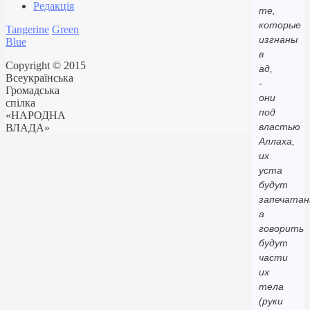
Редакція
те,
которые
Tangerine
Green
изгнаны
Blue
в
Copyright © 2015
ад,
Всеукраїнська
-
Громадська
они
спілка
под
«НАРОДНА
властью
ВЛАДА»
Аллаха,
их
уста
будут
запечатан
а
говорить
будут
части
их
тела
(руки