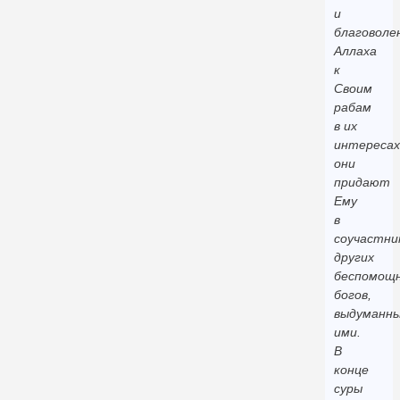
и
благоволе
Аллаха
к
Своим
рабам
в их
интересах
они
придают
Ему
в
соучастни
других
беспомощ
богов,
выдуманн
ими.
В
конце
суры