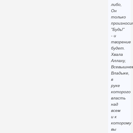
либо,
Он
только
произноси
"Будь!"
- и
творение
будет.
Хвала
Аллаху,
Всевышне
Владыке,
в
руке
которого
власть
над
всем
и к
которому
вы