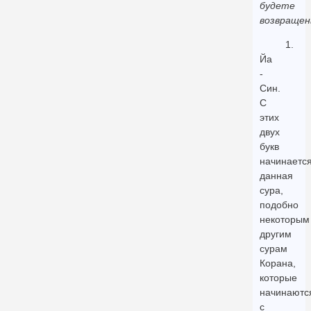
будете
возвращен
1.
Йа
-
Син.
С
этих
двух
букв
начинаетс
данная
сура,
подобно
некоторым
другим
сурам
Корана,
которые
начинаютс
с