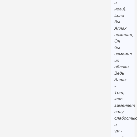
и
ноги).
Если
бы
Аллах
пожелал,
Он
бы
изменил
их
облики.
Ведь
Аллах
-
Тот,
кто
заменяет
силу
слабость
и
ум -