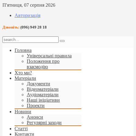
П'ятниця, 07 серпня 2026
Авторизація
Дзвоніть:
(096) 949 28 18
Головна
Універсальні правила
Положення про
взаємодію
Хто ми?
Матеріали
Документи
Відеоматеріали
Аудіоматеріали
Наші ініціативи
Проекти
Новини
Анонси
Регулярні заходи
Статті
Контакти