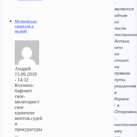
-
является
одним
Міліцейське
из
свавілля в
числа
поліції
посланник
Аллаха,
что
он
стоит
на
Андрей
прямом
15.09.2018
- 14:32
пути,
Козлино-
указанном
бафомет
в
ское-
Коране
милитарист
- в
ское
Откровени
единение
ментов,судей
-
и
ниспослан
прокуратуры
ему
...