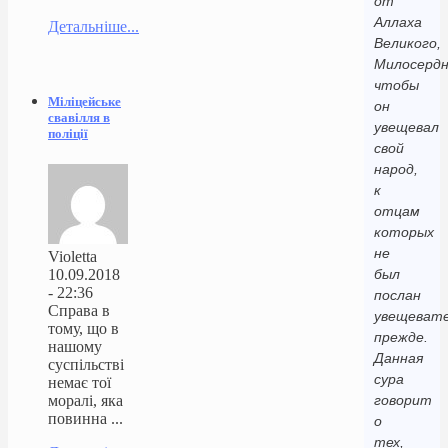
от
Аллаха
Детальніше...
Великого,
Милосердн
чтобы
Міліцейське
он
свавілля в
увещевал
поліції
свой
народ,
к
отцам
которых
не
Violetta
10.09.2018
был
- 22:36
послан
Справа в
увещеват
тому, що в
прежде.
нашому
Данная
суспільстві
сура
немає тої
моралі, яка
говорит
повинна ...
о
тех,