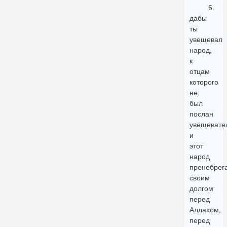
6.
дабы
ты
увещевал
народ,
к
отцам
которого
не
был
послан
увещевате
и
этот
народ
пренебрег
своим
долгом
перед
Аллахом,
перед