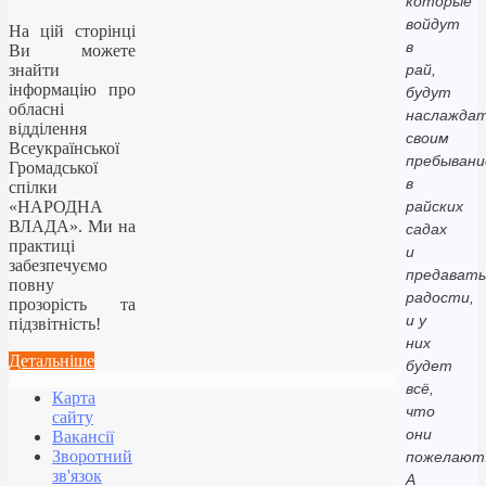
которые
войдут
На цій сторінці
в
Ви можете
знайти
рай,
інформацію про
будут
обласні
наслаждат
відділення
своим
Всеукраїнської
пребыван
Громадської
в
спілки
«НАРОДНА
райских
ВЛАДА». Ми на
садах
практиці
и
забезпечуємо
предавать
повну
радости,
прозорість та
и у
підзвітність!
них
Детальніше
будет
всё,
Карта
что
сайту
они
Вакансії
Зворотний
пожелают
зв'язок
А