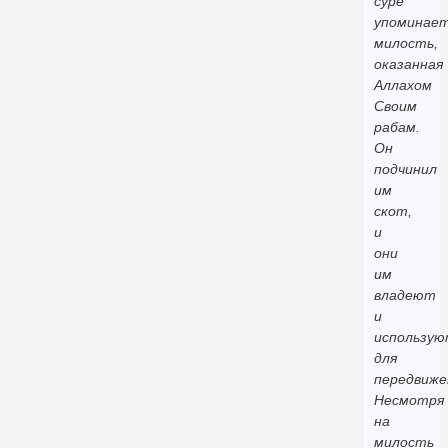
суре
упоминае
милость,
оказанная
Аллахом
Своим
рабам.
Он
подчинил
им
скот,
и
они
им
владеют
и
использу
для
передвиже
Несмотря
на
милость