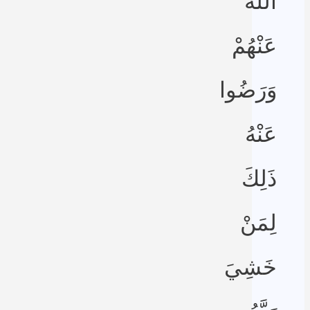
اللَّهُ
عَنْهُمْ
وَرَضُوا
عَنْهُ
ذَلِكَ
لِمَنْ
خَشِيَ