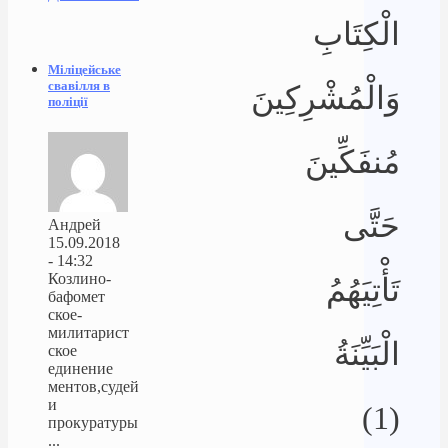
الْكِتَابِ
Міліцейське
свавілля в
وَالْمُشْرِكِينَ
поліції
مُنفَكِّينَ
حَتَّى
Андрей
15.09.2018
- 14:32
Козлино-
تَأْتِيَهُمُ
бафомет
ское-
милитарист
الْبَيِّنَةُ
ское
единение
ментов,судей
и
(1)
прокуратуры
...