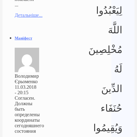
...
لِيَعْبُدُوا
Детальніше...
اللَّهَ
Маніфест
مُخْلِصِينَ
لَهُ
Володимир
Єрьоменко
الدِّينَ
11.03.2018
- 20:15
Согласен.
Должны
حُنَفَاء
быть
определены
координаты
وَيُقِيمُوا
сегодняшнего
состояния
...