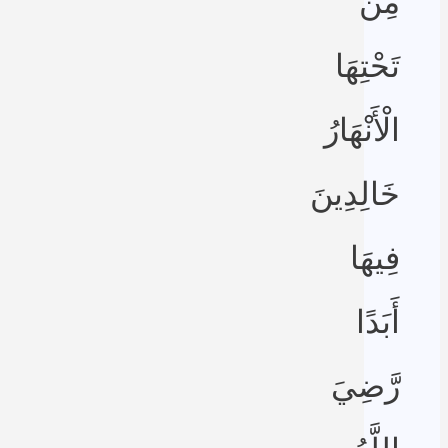
مِن
تَحْتِهَا
الْأَنْهَارُ
خَالِدِينَ
فِيهَا
أَبَدًا
رَّضِيَ