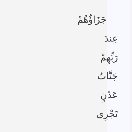
جَزَاؤُهُمْ
عِندَ
رَبِّهِمْ
جَنَّاتُ
عَدْنٍ
تَجْرِي