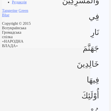
وَالْمُشْرِكِينَ
Редакція
Tangerine
Green
فِي
Blue
Copyright © 2015
Всеукраїнська
نَارِ
Громадська
спілка
«НАРОДНА
ВЛАДА»
جَهَنَّمَ
خَالِدِينَ
فِيهَا
أُوْلَئِكَ