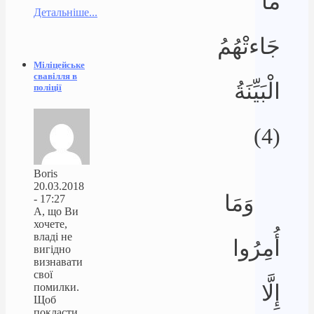
مَا
Детальніше...
جَاءتْهُمُ
Міліцейське
свавілля в
الْبَيِّنَةُ
поліції
(4)
Boris
20.03.2018
وَمَا
- 17:27
А, що Ви
хочете,
владі не
أُمِرُوا
вигідно
визнавати
свої
إِلَّا
помилки.
Щоб
покласти