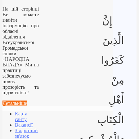
На цій сторінці
Ви можете
إِنَّ
знайти
інформацію про
обласні
відділення
الَّذِينَ
Всеукраїнської
Громадської
спілки
كَفَرُوا
«НАРОДНА
ВЛАДА». Ми на
практиці
забезпечуємо
مِنْ
повну
прозорість та
підзвітність!
أَهْلِ
Детальніше
Карта
الْكِتَابِ
сайту
Вакансії
Зворотний
зв'язок