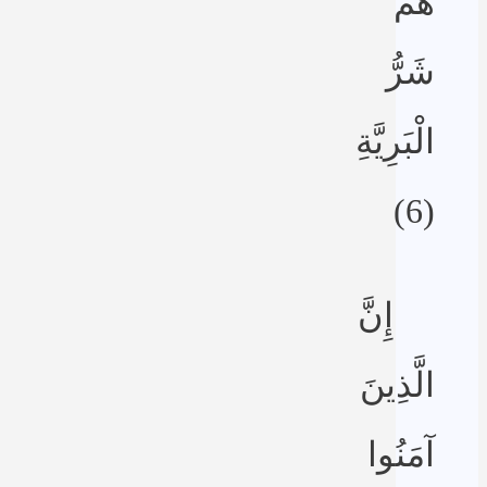
هُمْ
شَرُّ
الْبَرِيَّةِ
(6)
إِنَّ
الَّذِينَ
آمَنُوا