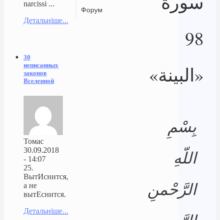
سورة
narcissi ...
Форум
Детальніше...
98
30
неписанных
«البينة»
законов
Вселенной
بِسْمِ
Томас
30.09.2018
اللّهِ
- 14:07
25.
ВытИснится,
الرَّحْمنِ
а не
вытЕснится.
Детальніше...