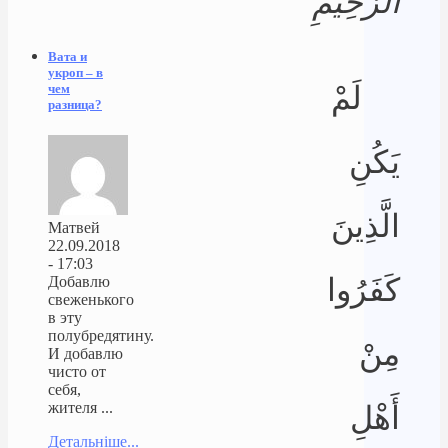
الرَّحِيمِ
Вата и
укроп – в
لَمْ
чем
разница?
يَكُنِ
الَّذِينَ
Матвей
22.09.2018
- 17:03
كَفَرُوا
Добавлю
свеженького
в эту
полубредятину.
مِنْ
И добавлю
чисто от
себя,
жителя ...
أَهْلِ
Детальніше...