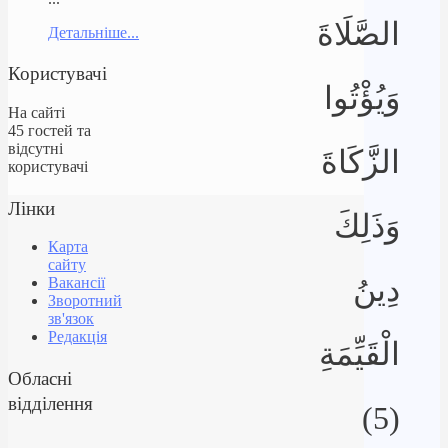
الصَّلَاةَ
Детальніше...
Користувачі
وَيُؤْتُوا
На сайті
45 гостей та
відсутні
الزَّكَاةَ
користувачі
Лінки
وَذَلِكَ
Карта
сайту
دِينُ
Вакансії
Зворотний
зв'язок
Редакція
الْقَيِّمَةِ
Обласні
відділення
(5)