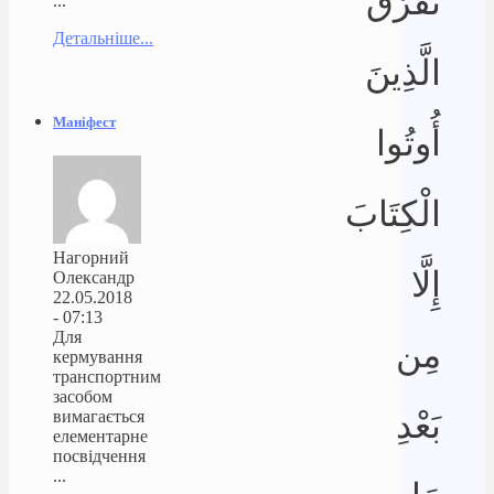
تَفَرَّقَ
...
Детальніше...
الَّذِينَ
Маніфест
أُوتُوا
الْكِتَابَ
Нагорний
إِلَّا
Олександр
22.05.2018
- 07:13
Для
مِن
кермування
транспортним
засобом
بَعْدِ
вимагається
елементарне
посвідчення
...