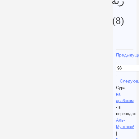
رَبَّهُ
(8)
Предыдущ
-
-
Следующ
Сура
на
арабском
- в
переводах:
Аль-
Мунтахаб
|