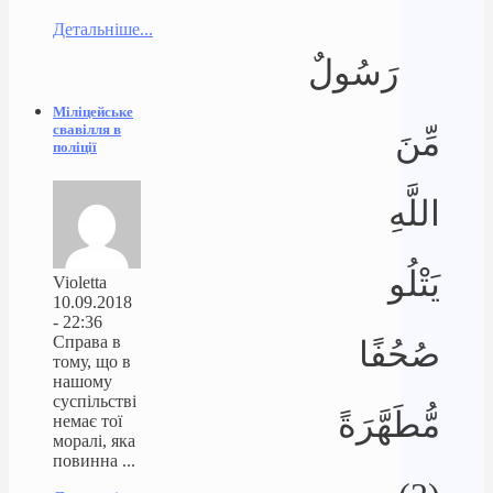
Детальніше...
رَسُولٌ
Міліцейське
свавілля в
مِّنَ
поліції
اللَّهِ
يَتْلُو
Violetta
10.09.2018
- 22:36
Справа в
صُحُفًا
тому, що в
нашому
суспільстві
مُّطَهَّرَةً
немає тої
моралі, яка
повинна ...