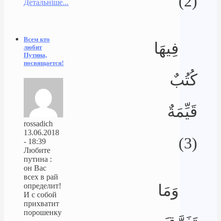
(2)
Детальніше...
Всем кто
فِيهَا
любит
Путина,
посвящается!
كُتُبٌ
قَيِّمَةٌ
rossadich
13.06.2018
(3)
- 18:39
Любите
путина :
он Вас
всех в рай
وَمَا
определит!
И с собой
прихватит
порошенку