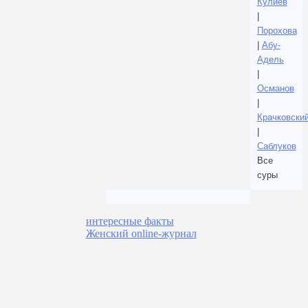
Кулиев
|
Порохова
|
Абу-
Адель
|
Османов
|
Крачковски
|
Саблуков
Все
суры
интересные факты
Женский online-журнал