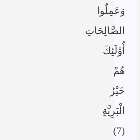
وَعَمِلُوا
الصَّالِحَاتِ
أُوْلَئِكَ
هُمْ
خَيْرُ
الْبَرِيَّةِ
(7)