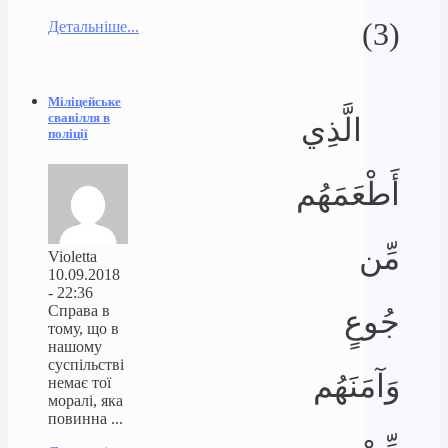
(3)
Детальніше...
Міліцейське
свавілля в
الَّذِي
поліції
أَطْعَمَهُم
مِّن
Violetta
10.09.2018
- 22:36
Справа в
جُوعٍ
тому, що в
нашому
суспільстві
وَآمَنَهُم
немає тої
моралі, яка
повинна ...