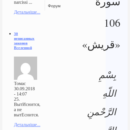
سورة
narcissi ...
Форум
Детальніше...
106
30
неписанных
«قريش»
законов
Вселенной
بِسْمِ
Томас
30.09.2018
اللّهِ
- 14:07
25.
ВытИснится,
الرَّحْمنِ
а не
вытЕснится.
Детальніше...