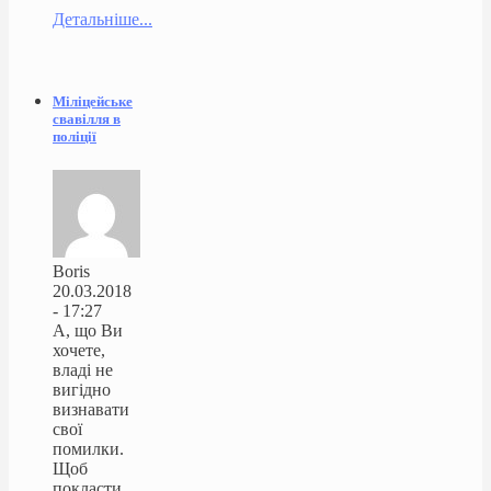
Детальніше...
Міліцейське
свавілля в
поліції
Boris
20.03.2018
- 17:27
А, що Ви
хочете,
владі не
вигідно
визнавати
свої
помилки.
Щоб
покласти