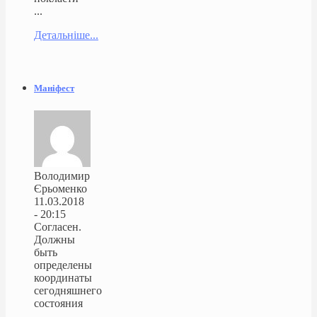
...
Детальніше...
Маніфест
Володимир
Єрьоменко
11.03.2018
- 20:15
Согласен.
Должны
быть
определены
координаты
сегодняшнего
состояния
...