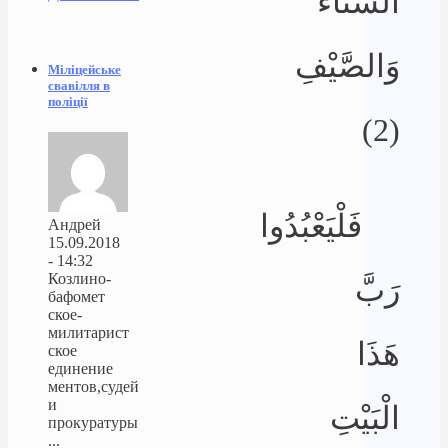
الشِّتَاء
وَالصَّيْفِ
Міліцейське
свавілля в
поліції
(2)
فَلْيَعْبُدُوا
Андрей
15.09.2018
- 14:32
Козлино-
رَبَّ
бафомет
ское-
милитарист
هَذَا
ское
единение
ментов,судей
и
الْبَيْتِ
прокуратуры
...