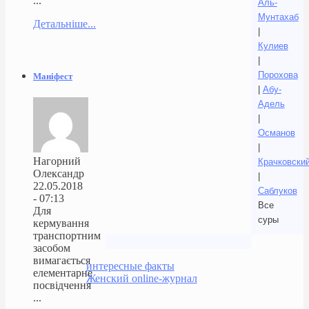
...
Аль-
Мунтахаб
Детальніше...
|
Кулиев
|
Порохова
Маніфест
|
Абу-
Адель
|
Османов
|
Нагорний
Крачковски
Олександр
|
22.05.2018
Саблуков
- 07:13
Все
Для
суры
кермування
транспортним
засобом
вимагається
интересные факты
елементарне
Женский online-журнал
посвідчення
...