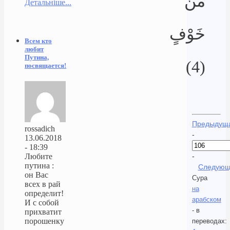
مِّنْ
Детальніше...
خَوْفٍ
Всем кто
любит
Путина,
(4)
посвящается!
Предыдущ
rossadich
-
13.06.2018
- 18:39
-
Любите
путина :
Следующ
он Вас
Сура
всех в рай
на
определит!
арабском
И с собой
- в
прихватит
порошенку
переводах: