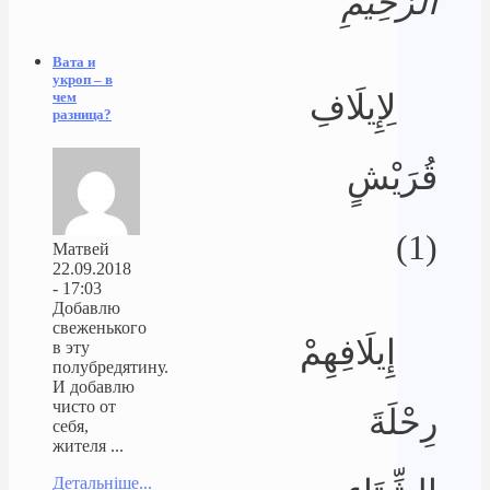
الرَّحِيمِ
Вата и
укроп – в
لِإِيلَافِ
чем
разница?
قُرَيْشٍ
(1)
Матвей
22.09.2018
- 17:03
Добавлю
свеженького
إِيلَافِهِمْ
в эту
полубредятину.
И добавлю
чисто от
رِحْلَةَ
себя,
жителя ...
Детальніше...