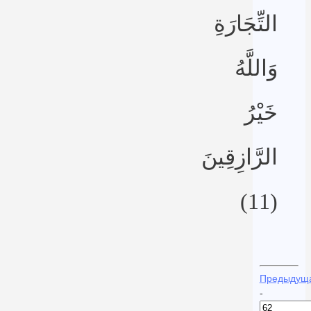
التِّجَارَةِ
وَاللَّهُ
خَيْرُ
الرَّازِقِينَ
(11)
Предыдущ
-