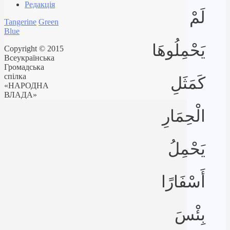
Редакція
لَمْ
Tangerine
Green
Blue
يَحْمِلُوهَا
Copyright © 2015
Всеукраїнська
Громадська
спілка
كَمَثَلِ
«НАРОДНА
ВЛАДА»
الْحِمَارِ
يَحْمِلُ
أَسْفَارًا
بِئْسَ