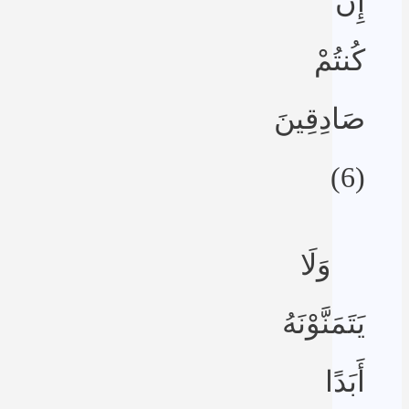
إِن
كُنتُمْ
صَادِقِينَ
(6)
وَلَا
يَتَمَنَّوْنَهُ
أَبَدًا