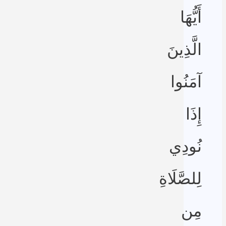
أَيُّهَا
الَّذِينَ
آمَنُوا
إِذَا
نُودِي
لِلصَّلَاةِ
مِن