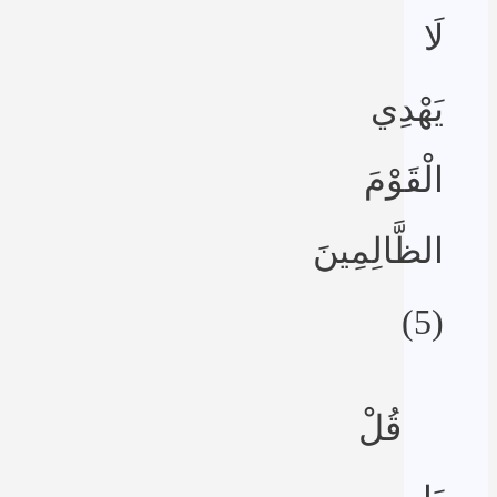
لَا
يَهْدِي
الْقَوْمَ
الظَّالِمِينَ
(5)
قُلْ