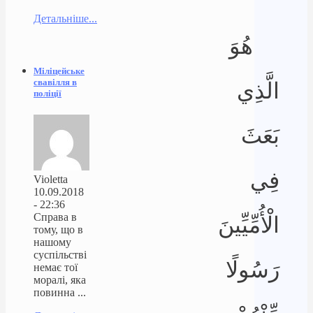
Детальніше...
هُوَ
Міліцейське
свавілля в
الَّذِي
поліції
بَعَثَ
فِي
Violetta
10.09.2018
- 22:36
Справа в
الْأُمِّيِّينَ
тому, що в
нашому
суспільстві
رَسُولًا
немає тої
моралі, яка
повинна ...