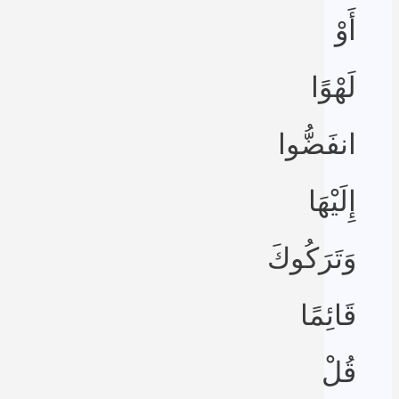
أَوْ
لَهْوًا
انفَضُّوا
إِلَيْهَا
وَتَرَكُوكَ
قَائِمًا
قُلْ