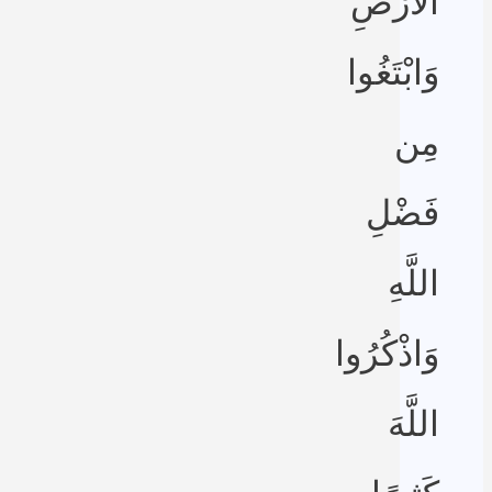
الْأَرْضِ
وَابْتَغُوا
مِن
فَضْلِ
اللَّهِ
وَاذْكُرُوا
اللَّهَ