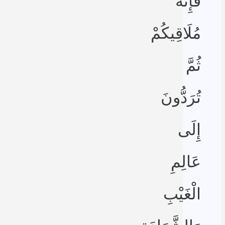
فَإِنَّهُ
مُلَاقِيكُمْ
ثُمَّ
تُرَدُّونَ
إِلَى
عَالِمِ
الْغَيْبِ