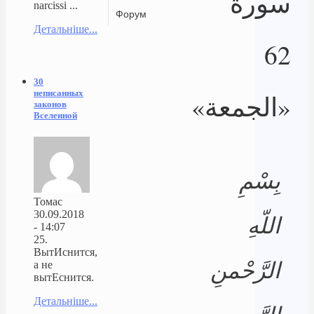
سورة
narcissi ...
Форум
Детальніше...
62
30
неписанных
«الجمعة»
законов
Вселенной
بِسْمِ
Томас
30.09.2018
اللّهِ
- 14:07
25.
ВытИснится,
الرَّحْمنِ
а не
вытЕснится.
Детальніше...