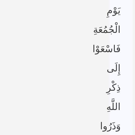
يَوْمِ
الْجُمُعَةِ
فَاسْعَوْا
إِلَى
ذِكْرِ
اللَّهِ
وَذَرُوا