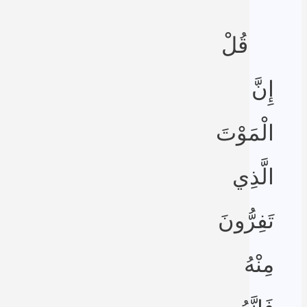
قُلْ
إِنَّ
الْمَوْتَ
الَّذِي
تَفِرُّونَ
مِنْهُ