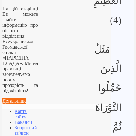
الْعَظِيمِ
На цій сторінці
Ви можете
(4)
знайти
інформацію про
обласні
відділення
Всеукраїнської
مَثَلُ
Громадської
спілки
«НАРОДНА
ВЛАДА». Ми на
الَّذِينَ
практиці
забезпечуємо
повну
прозорість та
حُمِّلُوا
підзвітність!
Детальніше
التَّوْرَاةَ
Карта
сайту
Вакансії
ثُمَّ
Зворотний
зв'язок