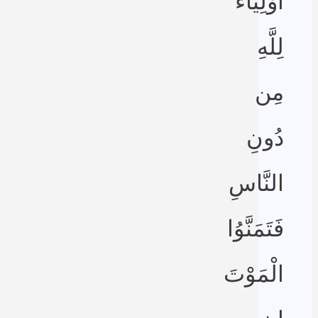
أَوْلِيَاء
لِلَّهِ
مِن
دُونِ
النَّاسِ
فَتَمَنَّوُا
الْمَوْتَ