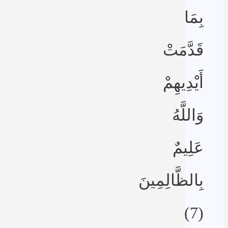
بِمَا
قَدَّمَتْ
أَيْدِيهِمْ
وَاللَّهُ
عَلِيمٌ
بِالظَّالِمِينَ
(7)