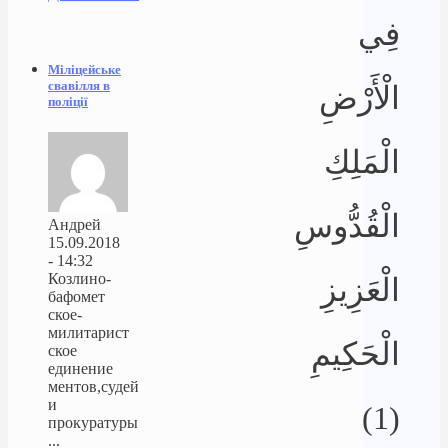
فِي
Міліцейське
свавілля в
الْأَرْضِ
поліції
الْمَلِكِ
الْقُدُّوسِ
Андрей
15.09.2018
- 14:32
Козлино-
الْعَزِيزِ
бафомет
ское-
милитарист
الْحَكِيمِ
ское
единение
ментов,судей
и
(1)
прокуратуры
...