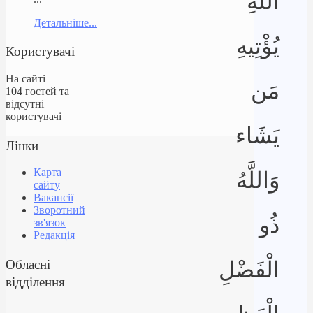
اللَّهِ
Детальніше...
يُؤْتِيهِ
Користувачі
На сайті
مَن
104 гостей та
відсутні
користувачі
يَشَاء
Лінки
Карта
وَاللَّهُ
сайту
Вакансії
Зворотний
ذُو
зв'язок
Редакція
Обласні
الْفَضْلِ
відділення