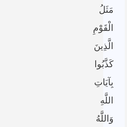
مَثَلُ
الْقَوْمِ
الَّذِينَ
كَذَّبُوا
بِآيَاتِ
اللَّهِ
وَاللَّهُ