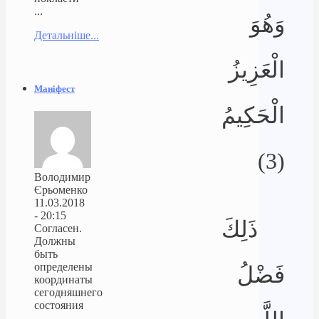
...
وَهُوَ
Детальніше...
الْعَزِيزُ
Маніфест
الْحَكِيمُ
(3)
Володимир
Єрьоменко
11.03.2018
- 20:15
ذَلِكَ
Согласен.
Должны
быть
определены
فَضْلُ
координаты
сегодняшнего
состояния
...