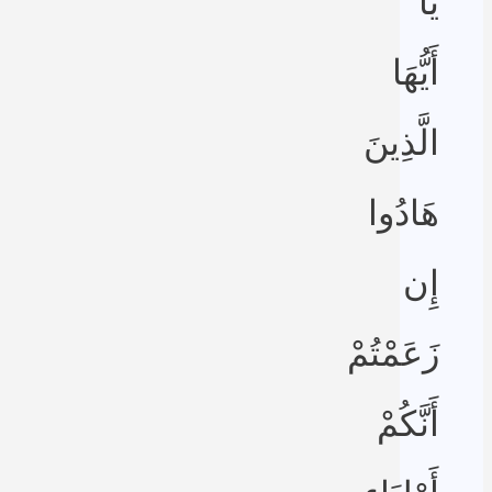
يَا
أَيُّهَا
الَّذِينَ
هَادُوا
إِن
زَعَمْتُمْ
أَنَّكُمْ