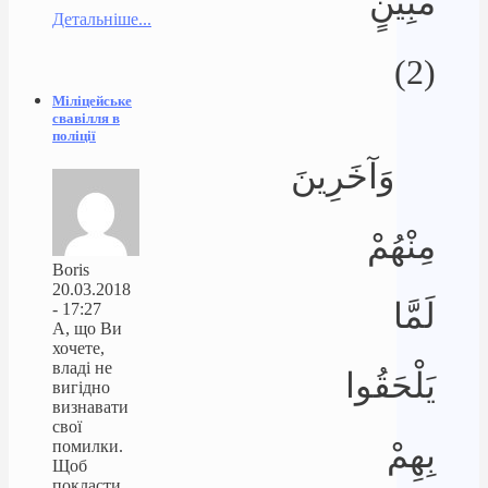
مُّبِينٍ
Детальніше...
(2)
Міліцейське
свавілля в
поліції
وَآخَرِينَ
مِنْهُمْ
Boris
20.03.2018
لَمَّا
- 17:27
А, що Ви
хочете,
владі не
يَلْحَقُوا
вигідно
визнавати
свої
بِهِمْ
помилки.
Щоб
покласти