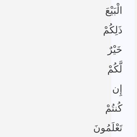
الْبَيْعَ
ذَلِكُمْ
خَيْرٌ
لَّكُمْ
إِن
كُنتُمْ
تَعْلَمُونَ