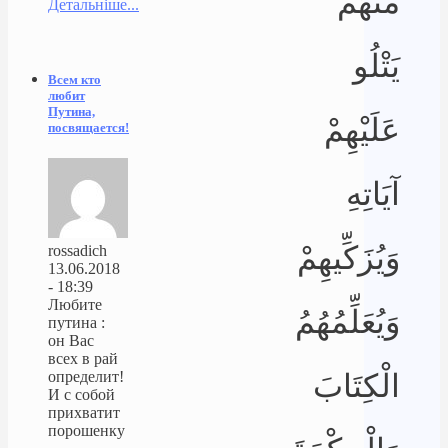
مِّنْهُمْ
Детальніше...
يَتْلُو
Всем кто
любит
Путина,
عَلَيْهِمْ
посвящается!
آيَاتِهِ
وَيُزَكِّيهِمْ
rossadich
13.06.2018
- 18:39
Любите
وَيُعَلِّمُهُمُ
путина :
он Вас
всех в рай
الْكِتَابَ
определит!
И с собой
прихватит
порошенку