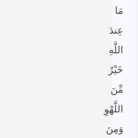
مَا
عِندَ
اللَّهِ
خَيْرٌ
مِّنَ
اللَّهْوِ
وَمِنَ