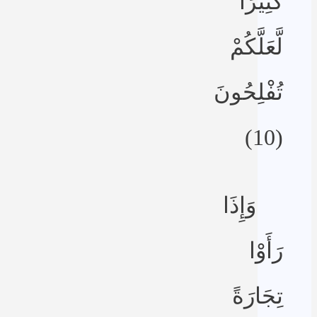
كَثِيرًا
لَّعَلَّكُمْ
تُفْلِحُونَ
(10)
وَإِذَا
رَأَوْا
تِجَارَةً