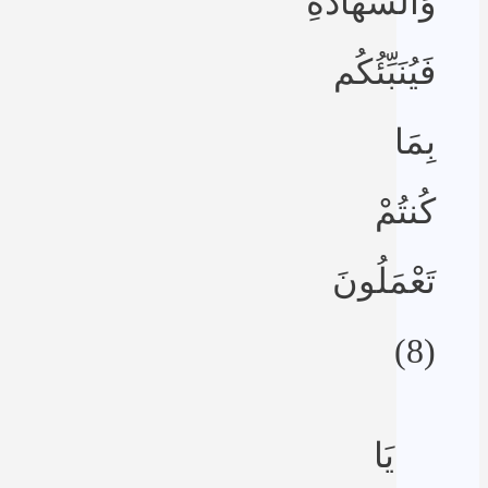
وَالشَّهَادَةِ
فَيُنَبِّئُكُم
بِمَا
كُنتُمْ
تَعْمَلُونَ
(8)
يَا