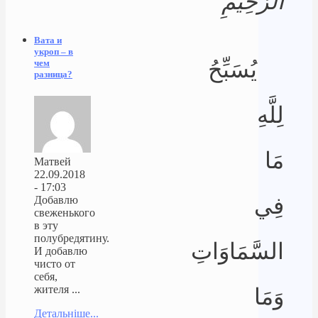
الرَّحِيمِ
Вата и
укроп – в
يُسَبِّحُ
чем
разница?
لِلَّهِ
مَا
Матвей
22.09.2018
- 17:03
فِي
Добавлю
свеженького
в эту
полубредятину.
السَّمَاوَاتِ
И добавлю
чисто от
себя,
жителя ...
وَمَا
Детальніше...