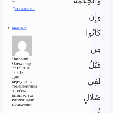
وَالْحِكْمَةَ
...
Детальніше...
وَإِن
Маніфест
كَانُوا
مِن
Нагорний
قَبْلُ
Олександр
22.05.2018
- 07:13
Для
لَفِي
кермування
транспортним
засобом
ضَلَالٍ
вимагається
елементарне
посвідчення
...