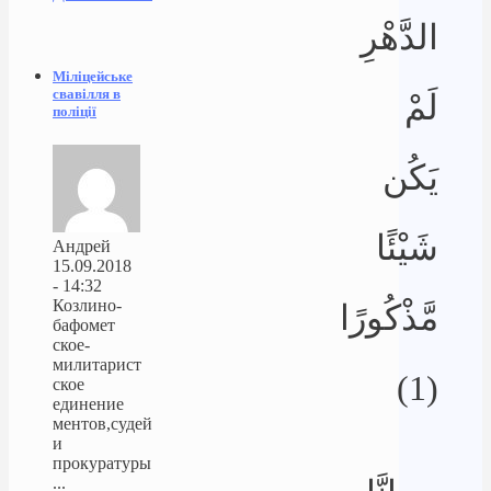
الدَّهْرِ
Міліцейське
свавілля в
لَمْ
поліції
يَكُن
شَيْئًا
Андрей
15.09.2018
- 14:32
Козлино-
مَّذْكُورًا
бафомет
ское-
милитарист
(1)
ское
единение
ментов,судей
и
прокуратуры
...