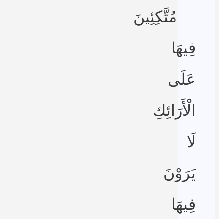
مُتَّكِئِينَ
فِيهَا
عَلَى
الْأَرَائِكِ
لَا
يَرَوْنَ
فِيهَا