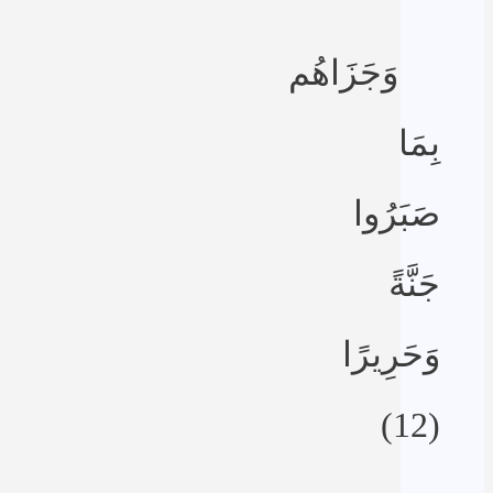
وَجَزَاهُم
بِمَا
صَبَرُوا
جَنَّةً
وَحَرِيرًا
(12)