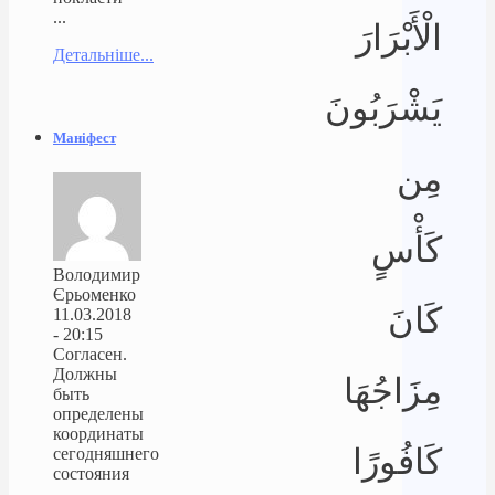
...
الْأَبْرَارَ
Детальніше...
يَشْرَبُونَ
Маніфест
مِن
كَأْسٍ
Володимир
Єрьоменко
كَانَ
11.03.2018
- 20:15
Согласен.
Должны
مِزَاجُهَا
быть
определены
координаты
كَافُورًا
сегодняшнего
состояния
...