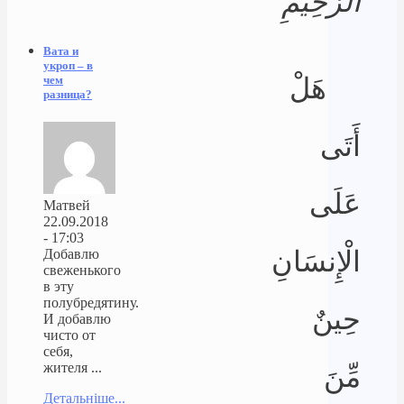
الرَّحِيمِ
Вата и
укроп – в
هَلْ
чем
разница?
أَتَى
عَلَى
Матвей
22.09.2018
- 17:03
الْإِنسَانِ
Добавлю
свеженького
в эту
полубредятину.
حِينٌ
И добавлю
чисто от
себя,
жителя ...
مِّنَ
Детальніше...