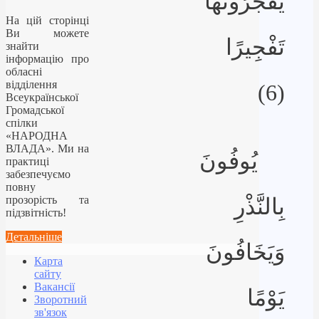
يُفَجِّرُونَهَا
На цій сторінці
Ви можете
تَفْجِيرًا
знайти
інформацію про
обласні
відділення
(6)
Всеукраїнської
Громадської
спілки
«НАРОДНА
ВЛАДА». Ми на
يُوفُونَ
практиці
забезпечуємо
повну
прозорість та
بِالنَّذْرِ
підзвітність!
Детальніше
وَيَخَافُونَ
Карта
сайту
Вакансії
يَوْمًا
Зворотний
зв'язок