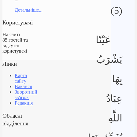
(5)
Детальніше...
Користувачі
На сайті
عَيْنًا
85 гостей та
відсутні
користувачі
يَشْرَبُ
Лінки
Карта
بِهَا
сайту
Вакансії
Зворотний
عِبَادُ
зв'язок
Редакція
Обласні
اللَّهِ
відділення