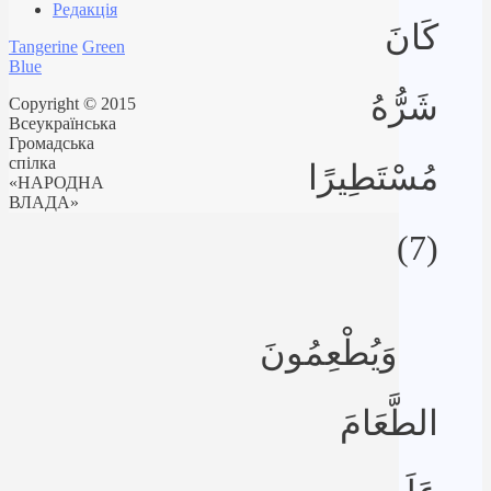
Редакція
كَانَ
Tangerine
Green
Blue
شَرُّهُ
Copyright © 2015
Всеукраїнська
Громадська
спілка
مُسْتَطِيرًا
«НАРОДНА
ВЛАДА»
(7)
وَيُطْعِمُونَ
الطَّعَامَ