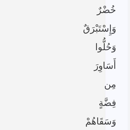
خُضْرٌ
وَإِسْتَبْرَقٌ
وَحُلُّوا
أَسَاوِرَ
مِن
فِضَّةٍ
وَسَقَاهُمْ