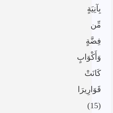
بِآنِيَةٍ
مِّن
فِضَّةٍ
وَأَكْوَابٍ
كَانَتْ
قَوَارِيرَا
(15)