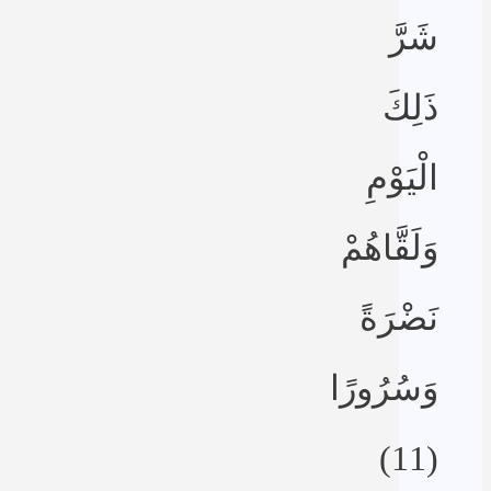
شَرَّ
ذَلِكَ
الْيَوْمِ
وَلَقَّاهُمْ
نَضْرَةً
وَسُرُورًا
(11)