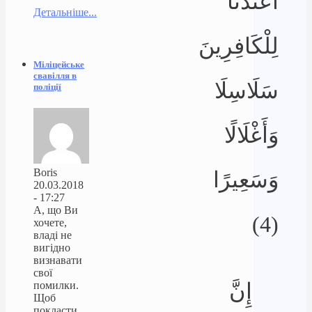
أَعْتَدْنَا
Детальніше...
لِلْكَافِرِينَ
Міліцейське
свавілля в
سَلَاسِلَا
поліції
وَأَغْلَالًا
Boris
وَسَعِيرًا
20.03.2018
- 17:27
А, що Ви
(4)
хочете,
владі не
вигідно
визнавати
свої
إِنَّ
помилки.
Щоб
покласти