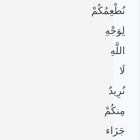
نُطْعِمُكُمْ
لِوَجْهِ
اللَّهِ
لَا
نُرِيدُ
مِنكُمْ
جَزَاء