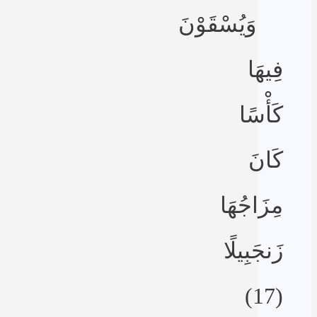
وَيُسْقَوْنَ
فِيهَا
كَأْسًا
كَانَ
مِزَاجُهَا
زَنجَبِيلًا
(17)