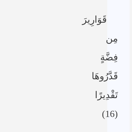
قَوَارِيرَ
مِن
فِضَّةٍ
قَدَّرُوهَا
تَقْدِيرًا
(16)