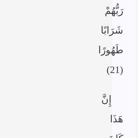
رَبُّهُمْ
شَرَابًا
طَهُورًا
(21)
إِنَّ
هَذَا