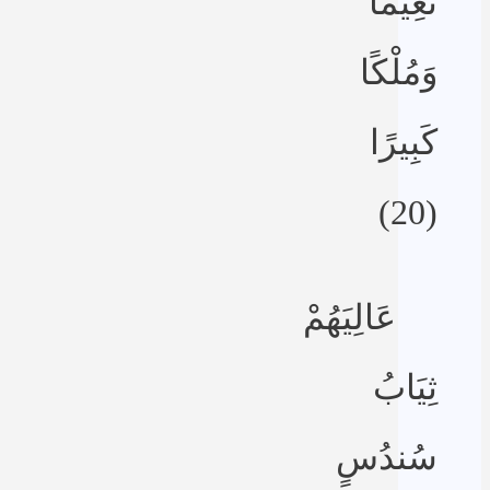
نَعِيمًا
وَمُلْكًا
كَبِيرًا
(20)
عَالِيَهُمْ
ثِيَابُ
سُندُسٍ