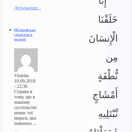
إِنَّا
Детальніше...
خَلَقْنَا
Міліцейське
свавілля в
الْإِنسَانَ
поліції
مِن
نُّطْفَةٍ
Violetta
10.09.2018
- 22:36
Справа в
أَمْشَاجٍ
тому, що в
нашому
суспільстві
نَّبْتَلِيهِ
немає тої
моралі, яка
повинна ...