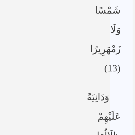
شَمْسًا
وَلَا
زَمْهَرِيرًا
(13)
وَدَانِيَةً
عَلَيْهِمْ