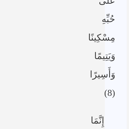
عَلَى
حُبِّهِ
مِسْكِينًا
وَيَتِيمًا
وَأَسِيرًا
(8)
إِنَّمَا