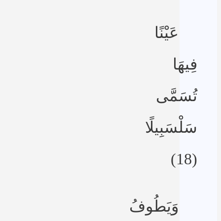
عَيْنًا
فِيهَا
تُسَمَّى
سَلْسَبِيلًا
(18)
وَيَطُوفُ