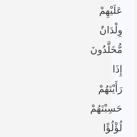
عَلَيْهِمْ
وِلْدَانٌ
مُّخَلَّدُونَ
إِذَا
رَأَيْتَهُمْ
حَسِبْتَهُمْ
لُؤْلُؤًا