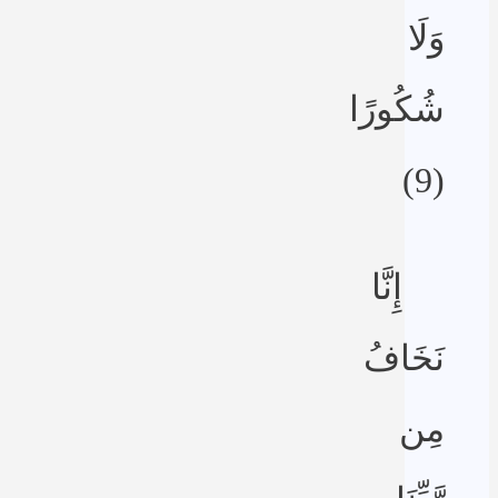
وَلَا
شُكُورًا
(9)
إِنَّا
نَخَافُ
مِن