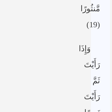
مَّنثُورًا
(19)
وَإِذَا
رَأَيْتَ
ثَمَّ
رَأَيْتَ