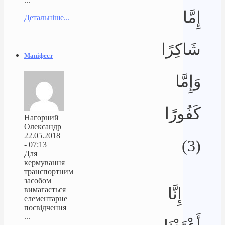
...
إِمَّا
Детальніше...
شَاكِرًا
Маніфест
وَإِمَّا
كَفُورًا
Нагорний
Олександр
22.05.2018
(3)
- 07:13
Для
кермування
транспортним
засобом
إِنَّا
вимагається
елементарне
посвідчення
...