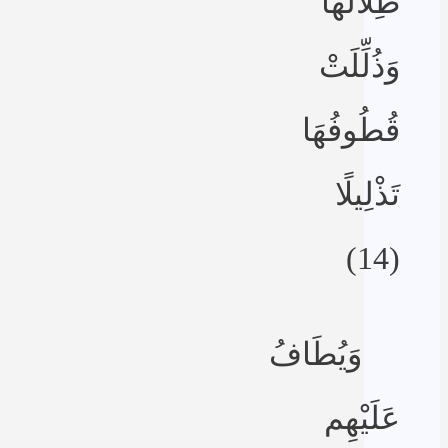
ظِلَالُهَا
وَذُلِّلَتْ
قُطُوفُهَا
تَذْلِيلًا
(14)
وَيُطَافُ
عَلَيْهِم