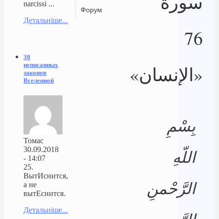
سورة
narcissi ...
Форум
Детальніше...
76
30
неписанных
«الإنسان»
законов
Вселенной
بِسْمِ
Томас
30.09.2018
اللّهِ
- 14:07
25.
ВытИснится,
الرَّحْمنِ
а не
вытЕснится.
Детальніше...