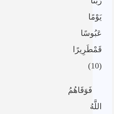
رَّبِّنَا
يَوْمًا
عَبُوسًا
قَمْطَرِيرًا
(10)
فَوَقَاهُمُ
اللَّهُ