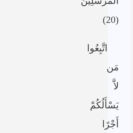
الْمُرْسَلِينَ
(20)
اتَّبِعُوا
مَن
لاَّ
يَسْأَلُكُمْ
أَجْرًا