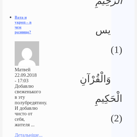
الرَّحِيمِ
Вата и
укроп – в
يس
чем
разница?
(1)
Матвей
22.09.2018
وَالْقُرْآنِ
- 17:03
Добавлю
свеженького
الْحَكِيمِ
в эту
полубредятину.
И добавлю
чисто от
(2)
себя,
жителя ...
Детальніше...