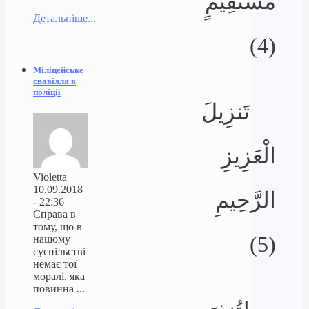
مُّسْتَقِيمٍ
Детальніше...
(4)
Міліцейське
свавілля в
поліції
تَنزِيلَ
الْعَزِيزِ
Violetta
10.09.2018
الرَّحِيمِ
- 22:36
Справа в
тому, що в
(5)
нашому
суспільстві
немає тої
моралі, яка
повинна ...