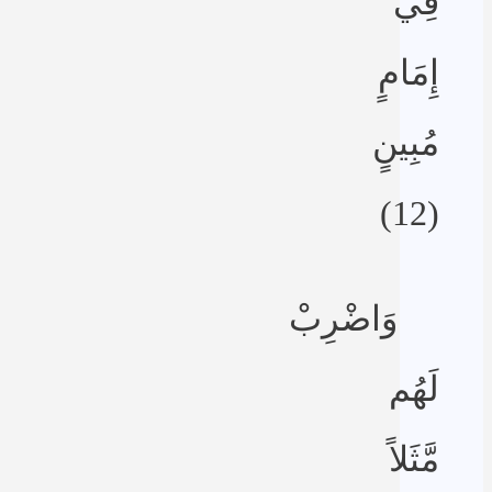
فِي
إِمَامٍ
مُبِينٍ
(12)
وَاضْرِبْ
لَهُم
مَّثَلاً