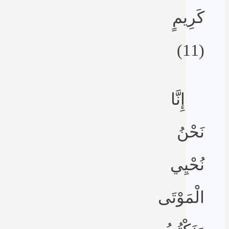
كَرِيمٍ
(11)
إِنَّا
نَحْنُ
نُحْيِي
الْمَوْتَى