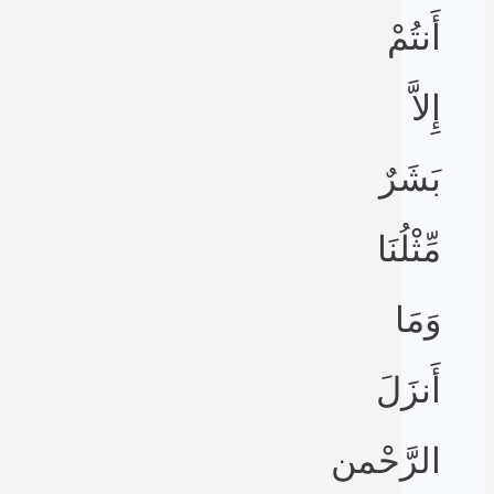
أَنتُمْ
إِلاَّ
بَشَرٌ
مِّثْلُنَا
وَمَا
أَنزَلَ
الرَّحْمن