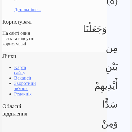
(8)
Детальніше...
Користувачі
وَجَعَلْنَا
На сайті один
гість та відсутні
користувачі
مِن
Лінки
بَيْنِ
Карта
сайту
Вакансії
أَيْدِيهِمْ
Зворотний
зв'язок
Редакція
سَدًّا
Обласні
відділення
وَمِنْ