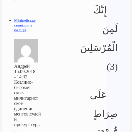
إِنَّكَ
Міліцейське
свавілля в
لَمِنَ
поліції
الْمُرْسَلِينَ
(3)
Андрей
15.09.2018
- 14:32
Козлино-
бафомет
عَلَى
ское-
милитарист
ское
единение
صِرَاطٍ
ментов,судей
и
прокуратуры
...