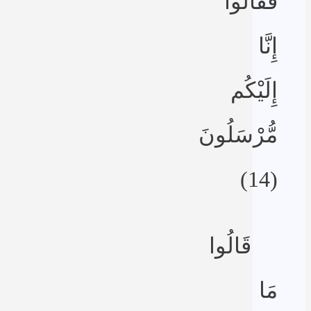
فَقَالُوا
إِنَّا
إِلَيْكُم
مُّرْسَلُونَ
(14)
قَالُوا
مَا