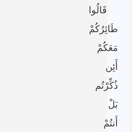
قَالُوا
طَائِرُكُمْ
مَعَكُمْ
أَئِن
ذُكِّرْتُم
بَلْ
أَنتُمْ