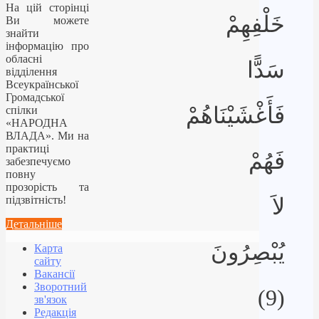
На цій сторінці
خَلْفِهِمْ
Ви можете
знайти
інформацію про
обласні
سَدًّا
відділення
Всеукраїнської
Громадської
فَأَغْشَيْنَاهُمْ
спілки
«НАРОДНА
ВЛАДА». Ми на
практиці
فَهُمْ
забезпечуємо
повну
прозорість та
підзвітність!
لاَ
Детальніше
يُبْصِرُونَ
Карта
сайту
Вакансії
Зворотний
(9)
зв'язок
Редакція