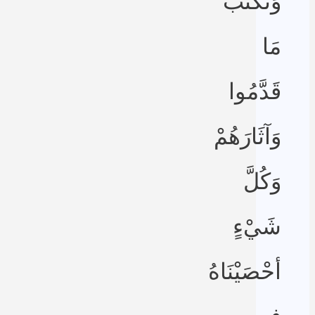
وَنَكْتُبُ
مَا
قَدَّمُوا
وَآثَارَهُمْ
وَكُلَّ
شَيْءٍ
أحْصَيْنَاهُ