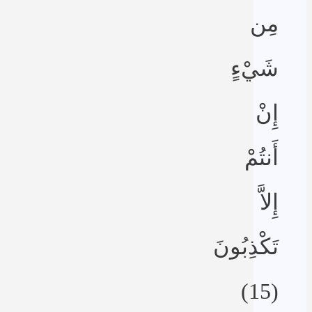
مِن
شَيْءٍ
إِنْ
أَنتُمْ
إِلاَّ
تَكْذِبُونَ
(15)