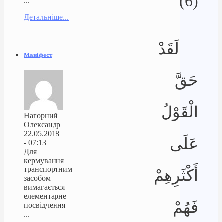
(6)
...
Детальніше...
لَقَدْ
Маніфест
حَقَّ
الْقَوْلُ
Нагорний
Олександр
22.05.2018
عَلَى
- 07:13
Для
кермування
транспортним
أَكْثَرِهِمْ
засобом
вимагається
елементарне
فَهُمْ
посвідчення
...