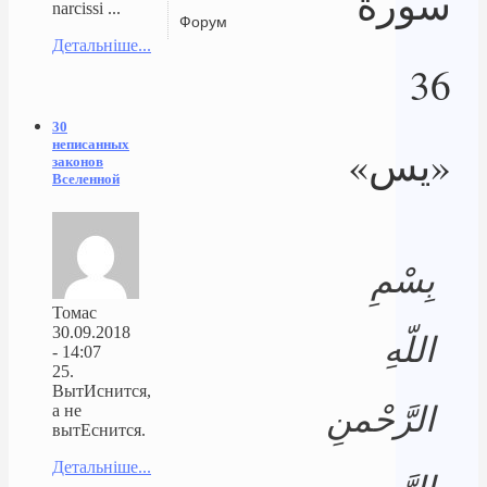
سورة
narcissi ...
Форум
Детальніше...
36
30
неписанных
«يس»
законов
Вселенной
بِسْمِ
Томас
30.09.2018
اللّهِ
- 14:07
25.
ВытИснится,
الرَّحْمنِ
а не
вытЕснится.
Детальніше...