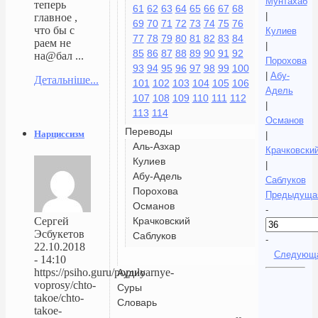
Мунтахаб
теперь
61
62
63
64
65
66
67
68
|
главное ,
69
70
71
72
73
74
75
76
что бы с
Кулиев
77
78
79
80
81
82
83
84
раем не
|
85
86
87
88
89
90
91
92
на@бал ...
Порохова
93
94
95
96
97
98
99
100
|
Абу-
Детальніше...
101
102
103
104
105
106
Адель
107
108
109
110
111
112
|
113
114
Османов
Переводы
Нарциссизм
|
Аль-Азхар
Крачковски
Кулиев
|
Абу-Адель
Саблуков
Порохова
Предыдуща
Османов
-
Крачковский
Сергей
Эсбукетов
Саблуков
-
22.10.2018
Следующ
- 14:10
https://psiho.guru/populyarnye-
Аудио
voprosy/chto-
Суры
takoe/chto-
Словарь
takoe-