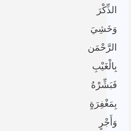
الذِّكْرَ
وَخَشِيَ
الرَّحْمَن
بِالْغَيْبِ
فَبَشِّرْهُ
بِمَغْفِرَةٍ
وَأَجْرٍ