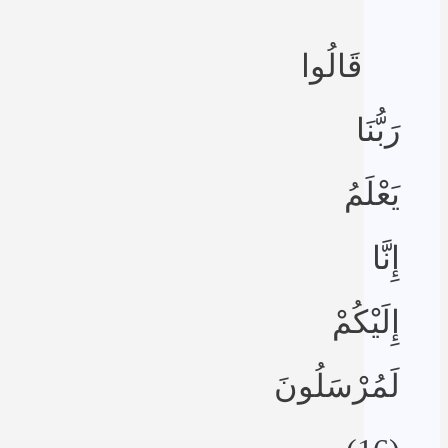
قَالُوا
رَبُّنَا
يَعْلَمُ
إِنَّا
إِلَيْكُمْ
لَمُرْسَلُونَ