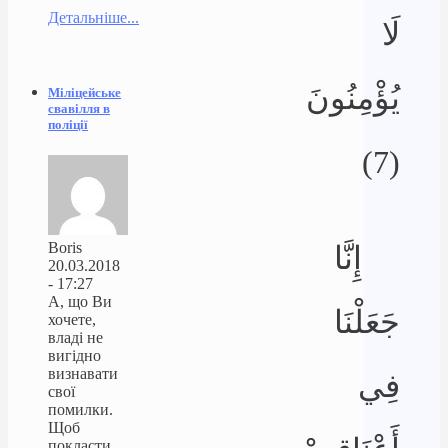
Детальніше...
لَا
يُؤْمِنُونَ
Міліцейське
свавілля в
поліції
(7)
Boris
إِنَّا
20.03.2018
- 17:27
А, що Ви
جَعَلْنَا
хочете,
владі не
вигідно
визнавати
فِي
свої
помилки.
Щоб
покласти