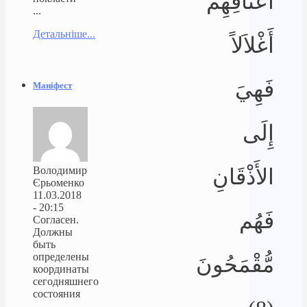
أَعْنَاقِهِمْ
...
Детальніше...
أَغْلاَلاً
فَهِيَ
Маніфест
إِلَى
Володимир
الأَذْقَانِ
Єрьоменко
11.03.2018
- 20:15
فَهُم
Согласен.
Должны
быть
определены
مُّقْمَحُونَ
координаты
сегодняшнего
состояния
...