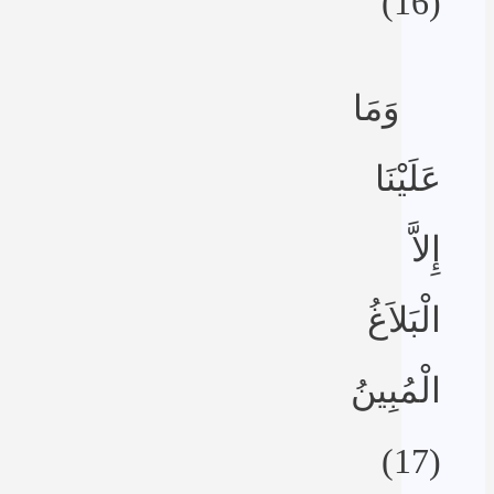
(16)
وَمَا
عَلَيْنَا
إِلاَّ
الْبَلاَغُ
الْمُبِينُ
(17)