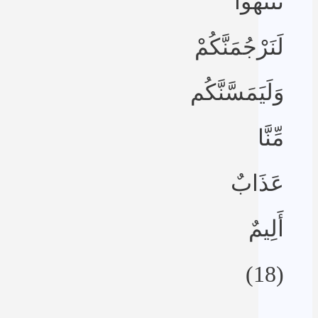
تَنتَهُوا
لَنَرْجُمَنَّكُمْ
وَلَيَمَسَّنَّكُم
مِّنَّا
عَذَابٌ
أَلِيمٌ
(18)