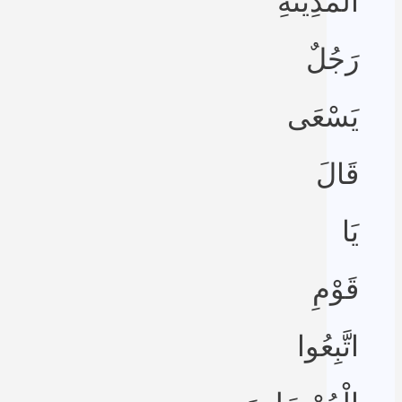
الْمَدِينَةِ
رَجُلٌ
يَسْعَى
قَالَ
يَا
قَوْمِ
اتَّبِعُوا