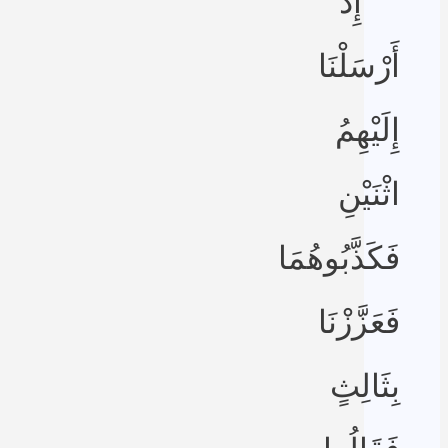
إِذْ
أَرْسَلْنَا
إِلَيْهِمُ
اثْنَيْنِ
فَكَذَّبُوهُمَا
فَعَزَّزْنَا
بِثَالِثٍ