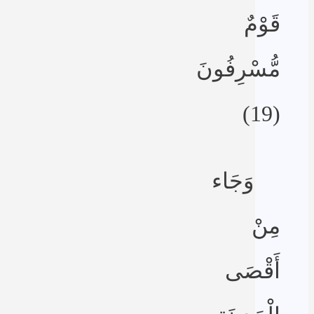
قَوْمٌ
مُّسْرِفُونَ
(19)
وَجَاء
مِنْ
أَقْصَى