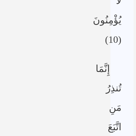
لاَ
يُؤْمِنُونَ
(10)
إِنَّمَا
تُنذِرُ
مَنِ
اتَّبَعَ