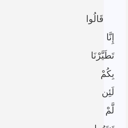
قَالُوا
إِنَّا
تَطَيَّرْنَا
بِكُمْ
لَئِن
لَّمْ