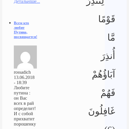
لِتُنذِرَ
Детальніше...
قَوْمًا
Всем кто
любит
Путина,
مَّا
посвящается!
أُنذِرَ
آبَاؤُهُمْ
rossadich
13.06.2018
- 18:39
Любите
فَهُمْ
путина :
он Вас
всех в рай
غَافِلُونَ
определит!
И с собой
прихватит
порошенку