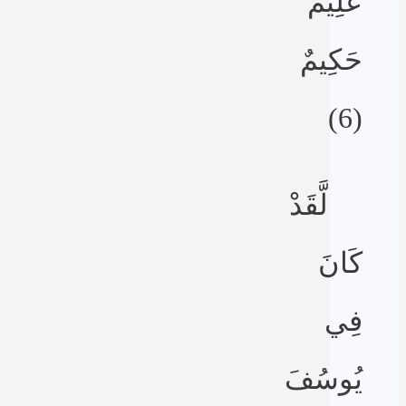
عَلِيمٌ
حَكِيمٌ
(6)
لَّقَدْ
كَانَ
فِي
يُوسُفَ