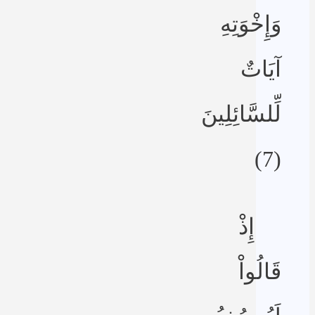
وَإِخْوَتِهِ
آيَاتٌ
لِّلسَّائِلِينَ
(7)
إِذْ
قَالُواْ