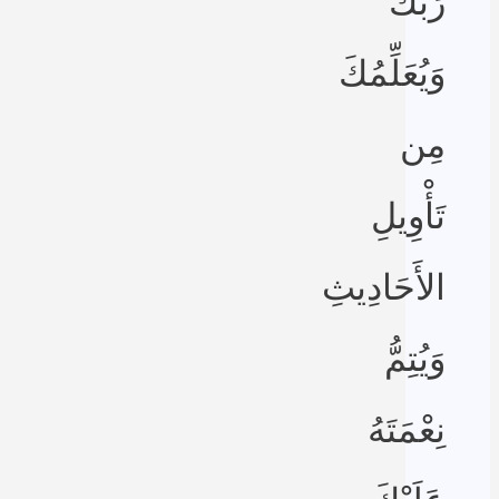
رَبُّكَ
وَيُعَلِّمُكَ
مِن
تَأْوِيلِ
الأَحَادِيثِ
وَيُتِمُّ
نِعْمَتَهُ