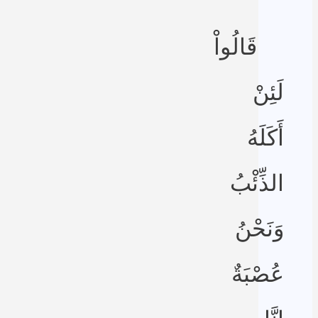
قَالُواْ
لَئِنْ
أَكَلَهُ
الذِّئْبُ
وَنَحْنُ
عُصْبَةٌ