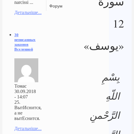
سورة
narcissi ...
Форум
Детальніше...
12
30
неписанных
«يوسف»
законов
Вселенной
بِسْمِ
Томас
30.09.2018
اللّهِ
- 14:07
25.
ВытИснится,
الرَّحْمنِ
а не
вытЕснится.
Детальніше...