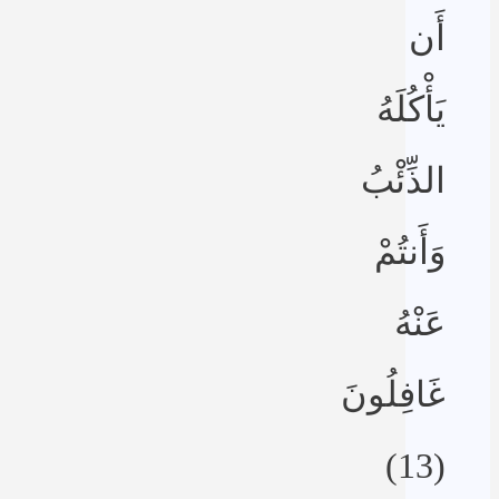
أَن
يَأْكُلَهُ
الذِّئْبُ
وَأَنتُمْ
عَنْهُ
غَافِلُونَ
(13)