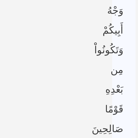
وَجْهُ
أَبِيكُمْ
وَتَكُونُواْ
مِن
بَعْدِهِ
قَوْمًا
صَالِحِينَ