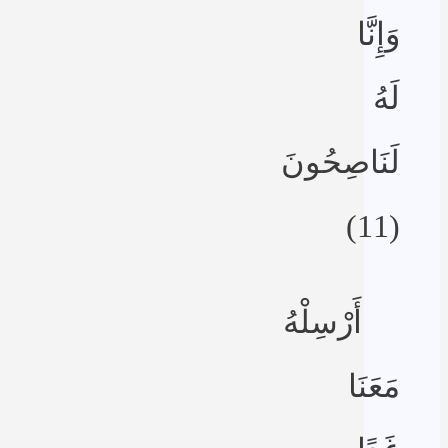
وَإِنَّا
لَهُ
لَنَاصِحُونَ
(11)
أَرْسِلْهُ
مَعَنَا