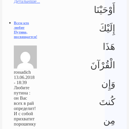
Детальніше...
أَوْحَيْنَا
Всем кто
إِلَيْكَ
любит
Путина,
посвящается!
هَذَا
الْقُرْآنَ
rossadich
13.06.2018
وَإِن
- 18:39
Любите
путина :
он Вас
كُنتَ
всех в рай
определит!
И с собой
مِن
прихватит
порошенку