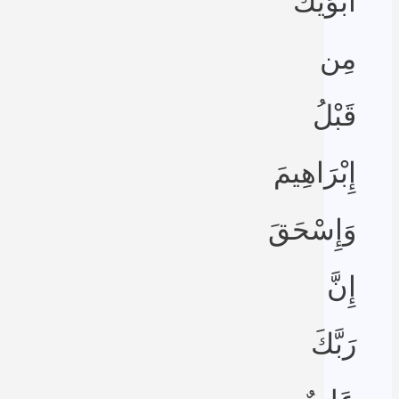
أَبَوَيْكَ
مِن
قَبْلُ
إِبْرَاهِيمَ
وَإِسْحَقَ
إِنَّ
رَبَّكَ