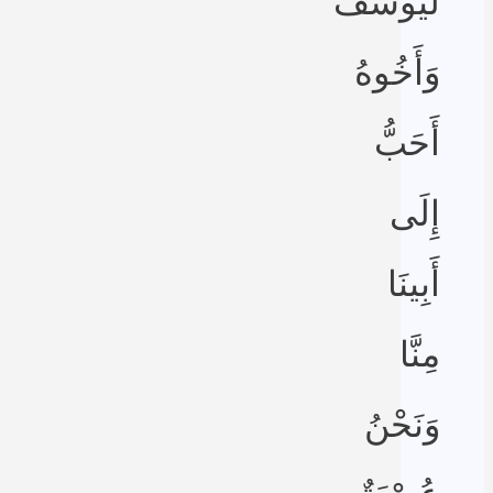
لَيُوسُفُ
وَأَخُوهُ
أَحَبُّ
إِلَى
أَبِينَا
مِنَّا
وَنَحْنُ