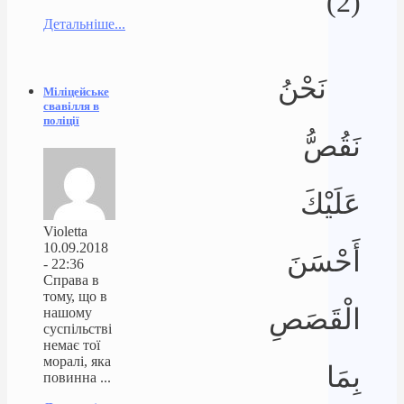
(2)
Детальніше...
نَحْنُ
Міліцейське
свавілля в
поліції
نَقُصُّ
عَلَيْكَ
Violetta
10.09.2018
أَحْسَنَ
- 22:36
Справа в
тому, що в
الْقَصَصِ
нашому
суспільстві
немає тої
моралі, яка
بِمَا
повинна ...