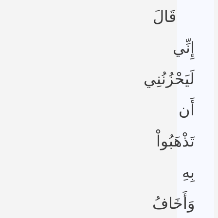
قَالَ
إِنِّي
لَيَحْزُنُنِي
أَن
تَذْهَبُواْ
بِهِ
وَأَخَافُ