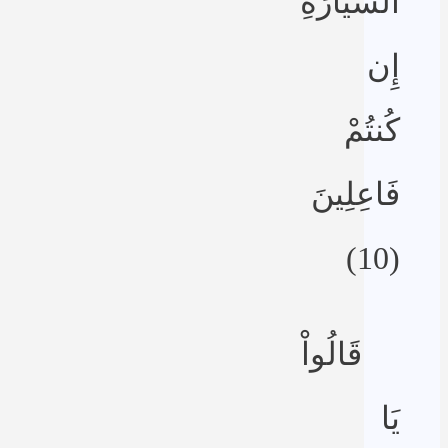
السَّيَّارَةِ
إِن
كُنتُمْ
فَاعِلِينَ
(10)
قَالُواْ
يَا