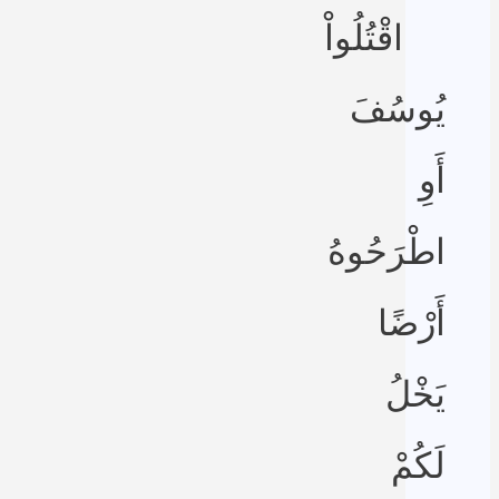
اقْتُلُواْ
يُوسُفَ
أَوِ
اطْرَحُوهُ
أَرْضًا
يَخْلُ
لَكُمْ