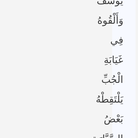
يُوسُفَ
وَأَلْقُوهُ
فِي
غَيَابَةِ
الْجُبِّ
يَلْتَقِطْهُ
بَعْضُ