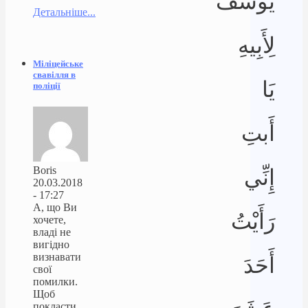
يُوسُفُ
Детальніше...
لِأَبِيهِ
Міліцейське
свавілля в
يَا
поліції
أَبتِ
Boris
إِنِّي
20.03.2018
- 17:27
А, що Ви
رَأَيْتُ
хочете,
владі не
вигідно
визнавати
أَحَدَ
свої
помилки.
Щоб
покласти