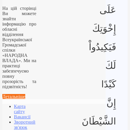
عَلَى
На цій сторінці
Ви можете
знайти
інформацію про
إِخْوَتِكَ
обласні
відділення
Всеукраїнської
فَيَكِيدُواْ
Громадської
спілки
«НАРОДНА
ВЛАДА». Ми на
لَكَ
практиці
забезпечуємо
повну
прозорість та
كَيْدًا
підзвітність!
Детальніше
إِنَّ
Карта
сайту
Вакансії
الشَّيْطَانَ
Зворотний
зв'язок