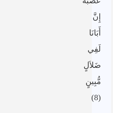
عُصْبَةٌ
إِنَّ
أَبَانَا
لَفِي
ضَلاَلٍ
مُّبِينٍ
(8)