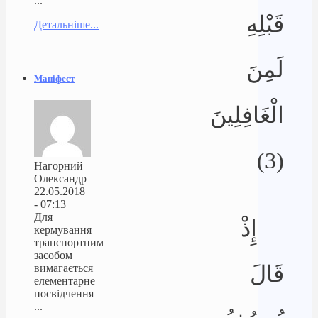
...
قَبْلِهِ
Детальніше...
لَمِنَ
Маніфест
الْغَافِلِينَ
(3)
Нагорний
Олександр
22.05.2018
- 07:13
Для
إِذْ
кермування
транспортним
засобом
قَالَ
вимагається
елементарне
посвідчення
...