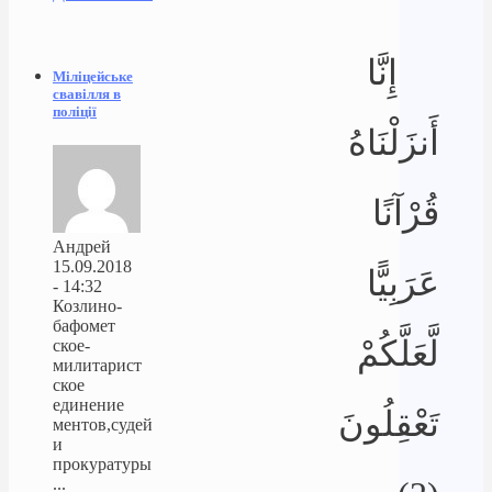
إِنَّا
Міліцейське
свавілля в
поліції
أَنزَلْنَاهُ
قُرْآنًا
Андрей
15.09.2018
عَرَبِيًّا
- 14:32
Козлино-
бафомет
لَّعَلَّكُمْ
ское-
милитарист
ское
единение
تَعْقِلُونَ
ментов,судей
и
прокуратуры
...