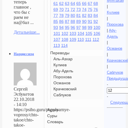
Мунтахаб
теперь
61
62
63
64
65
66
67
68
|
главное ,
69
70
71
72
73
74
75
76
что бы с
Кулиев
77
78
79
80
81
82
83
84
раем не
|
85
86
87
88
89
90
91
92
на@бал ...
Порохова
93
94
95
96
97
98
99
100
|
Абу-
Детальніше...
101
102
103
104
105
106
Адель
107
108
109
110
111
112
|
113
114
Османов
Переводы
Нарциссизм
|
Аль-Азхар
Крачковски
Кулиев
|
Абу-Адель
Саблуков
Порохова
Предыдуща
Османов
-
Крачковский
Сергей
Эсбукетов
Саблуков
-
22.10.2018
Следующ
- 14:10
https://psiho.guru/populyarnye-
Аудио
voprosy/chto-
Суры
takoe/chto-
Словарь
takoe-