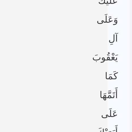
عَلَيْكَ
وَعَلَى
آلِ
يَعْقُوبَ
كَمَا
أَتَمَّهَا
عَلَى