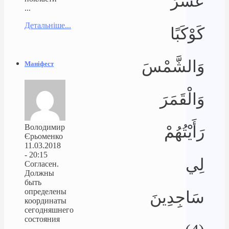
عَشَرَ
...
Детальніше...
كَوْكَبًا
وَالشَّمْسَ
Маніфест
وَالْقَمَرَ
Володимир
رَأَيْتُهُمْ
Єрьоменко
11.03.2018
- 20:15
لِي
Согласен.
Должны
быть
определены
سَاجِدِينَ
координаты
сегодняшнего
состояния
...