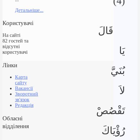
(4)
Детальніше...
Користувачі
قَالَ
На сайті
82 гостей та
відсутні
يَا
користувачі
Лінки
بُنَيَّ
Карта
сайту
لاَ
Вакансії
Зворотний
зв'язок
Редакція
تَقْصُصْ
Обласні
відділення
رُؤْيَاكَ