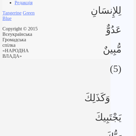
Редакція
لِلإِنسَانِ
Tangerine
Green
Blue
عَدُوٌّ
Copyright © 2015
Всеукраїнська
Громадська
спілка
مُّبِينٌ
«НАРОДНА
ВЛАДА»
(5)
وَكَذَلِكَ
يَجْتَبِيكَ