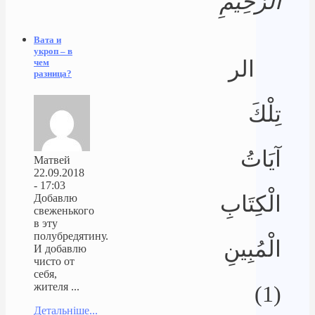
الرَّحِيمِ
Вата и
укроп – в
الر
чем
разница?
تِلْكَ
آيَاتُ
Матвей
22.09.2018
- 17:03
الْكِتَابِ
Добавлю
свеженького
в эту
полубредятину.
الْمُبِينِ
И добавлю
чисто от
себя,
жителя ...
(1)
Детальніше...