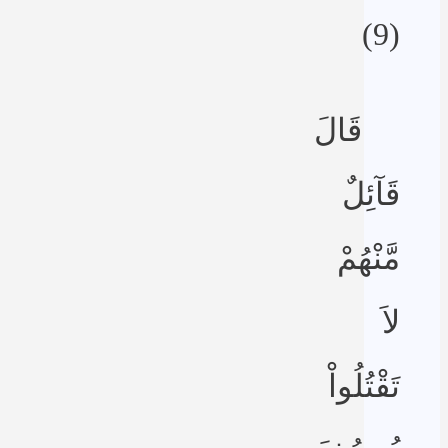
(9)
قَالَ
قَآئِلٌ
مَّنْهُمْ
لاَ
تَقْتُلُواْ