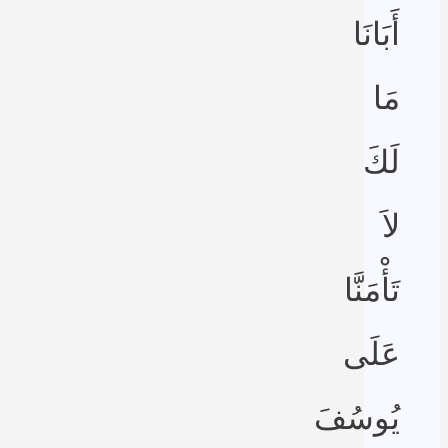
أَبَانَا
مَا
لَكَ
لاَ
تَأْمَنَّا
عَلَى
يُوسُفَ