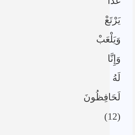
غَدًا
يَرْتَعْ
وَيَلْعَبْ
وَإِنَّا
لَهُ
لَحَافِظُونَ
(12)