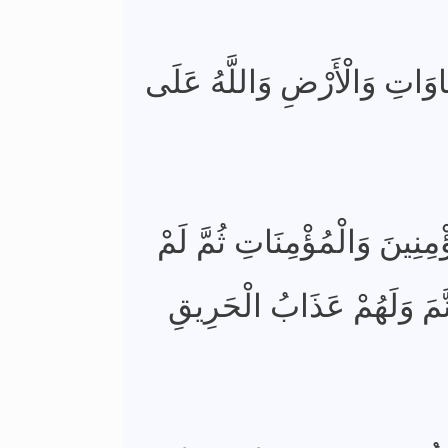
اوَاتِ وَالْأَرْضِ وَاللَّهُ عَلَى
ؤْمِنِينَ وَالْمُؤْمِنَاتِ ثُمَّ لَمْ
َّمَ وَلَهُمْ عَذَابُ الْحَرِيقِ