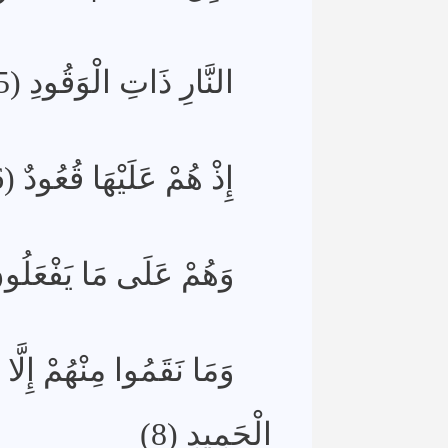
النَّارِ ذَاتِ الْوَقُودِ (5)
إِذْ هُمْ عَلَيْهَا قُعُودٌ (6)
وَهُمْ عَلَى مَا يَفْعَلُون)
وَمَا نَقَمُوا مِنْهُمْ إِلَّا 
الْحَمِيدِ (8)