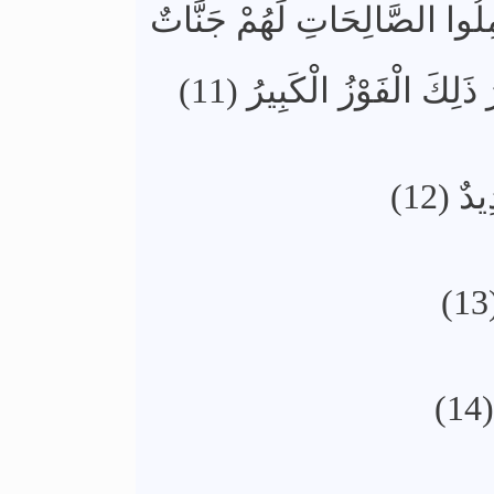
مِلُوا الصَّالِحَاتِ لَهُمْ جَنَّاتٌ
ذَلِكَ الْفَوْزُ الْكَبِيرُ (11
دٌ (12
1