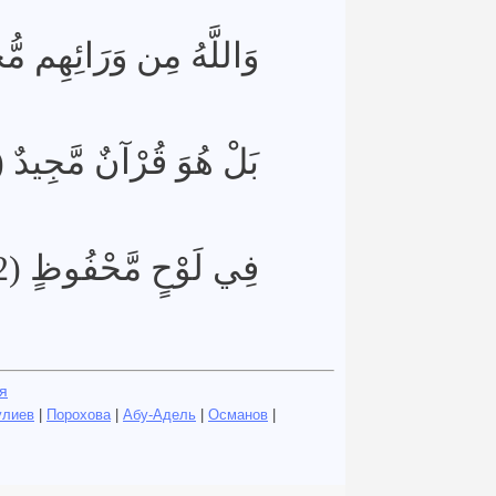
وَاللَّهُ مِن وَرَائِهِم مُّ)
بَلْ هُوَ قُرْآنٌ مَّجِيدٌ (21)
فِي لَوْحٍ مَّحْفُوظٍ (22)
я
улиев
|
Порохова
|
Абу-Адель
|
Османов
|