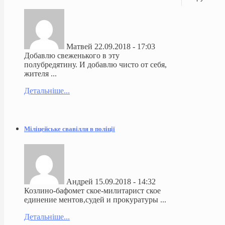
Матвей
22.09.2018 - 17:03
Добавлю свеженького в эту
полубредятину. И добавлю чисто от себя,
жителя ...
Детальніше...
Міліцейське свавілля в поліції
Андрей
15.09.2018 - 14:32
Козлино-бафомет ское-милитарист ское
единение ментов,судей и прокуратуры ...
Детальніше...