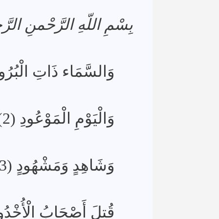
بِسْمِ اللّهِ الرَّحْمنِ الرَّ
وَالسَّمَاء ذَاتِ الْبُرُو)
وَالْيَوْمِ الْمَوْعُودِ (2)
وَشَاهِدٍ وَمَشْهُودٍ (3)
قُتِلَ أَصْحَابُ الْأُخْدُود)