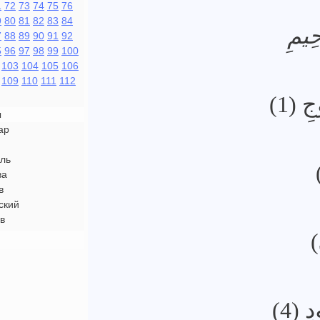
1
72
73
74
75
76
9
80
81
82
83
84
حِيمِ
7
88
89
90
91
92
5
96
97
98
99
100
103
104
105
106
109
110
111
112
جِ (1
ы
ар
ль
ва
в
ский
в
ِ (4