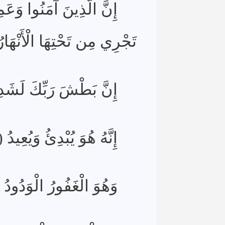
إِنَّ الَّذِينَ آمَنُوا وَعَ
تَجْرِي مِن تَحْتِهَا الْأَنْهَارُ )
إِنَّ بَطْشَ رَبِّكَ لَشَدِي)
إِنَّهُ هُوَ يُبْدِئُ وَيُعِيدُ (13)
وَهُوَ الْغَفُورُ الْوَدُودُ (4)