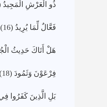
ذُو الْعَرْشِ الْمَجِيدُ (15)
فَعَّالٌ لِّمَا يُرِيدُ (16)
هَلْ أَتَاكَ حَدِيثُ الْجُنُ)
فِرْعَوْنَ وَثَمُودَ (18)
بَلِ الَّذِينَ كَفَرُوا فِي)