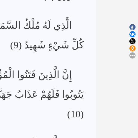
الَّذِي لَهُ مُلْكُ السَّمَ
كُلِّ شَيْءٍ شَهِيدٌ (9)
إِنَّ الَّذِينَ فَتَنُوا الْمُ
يَتُوبُوا فَلَهُمْ عَذَابُ جَهَن
(10)