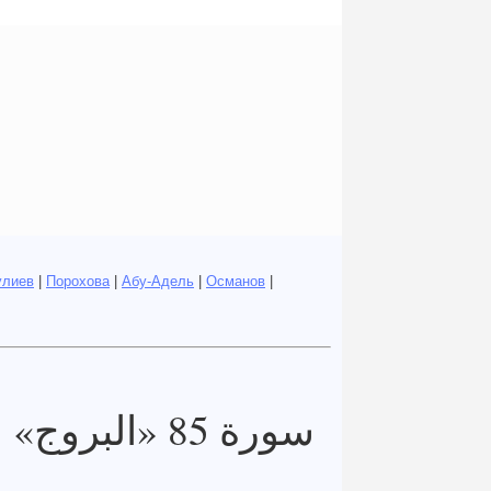
улиев
|
Порохова
|
Абу-Адель
|
Османов
|
سورة 85 «البروج»