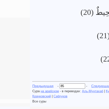
حِيطٌ (20
Предыдущая
-
-
Следующа
Сура
на арабском
- в переводах:
Аль-Мунтахаб
|
К
Крачковский
|
Саблуков
Все суры