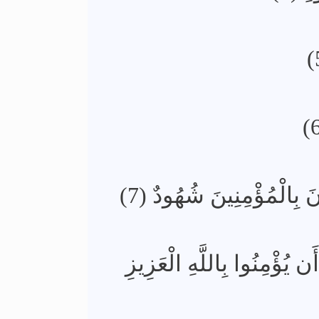
َ بِالْمُؤْمِنِينَ شُهُودٌ (7
أَن يُؤْمِنُوا بِاللَّهِ الْعَزِيزِ