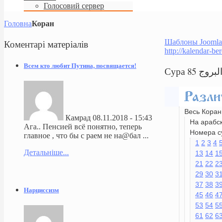
Голосовий сервер
Головна
Коран
Коментарі
матеріалів
Шаблоны Joomla
http://kalendar-be
Всем кто любит Путина, посвящается!
Весь Коран
Камрад
08.11.2018 - 15:43
На арабс
Ага.. Пенсией всё понятно, теперь
Номера с
главное , что бы с раем не на@бал ...
1
2
3
4
Детальніше...
13
14
1
21
22
2
29
30
3
37
38
3
Нарциссизм
45
46
4
53
54
5
61
62
6