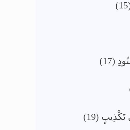
ودِ (17
 تَكْذِيبٍ (19