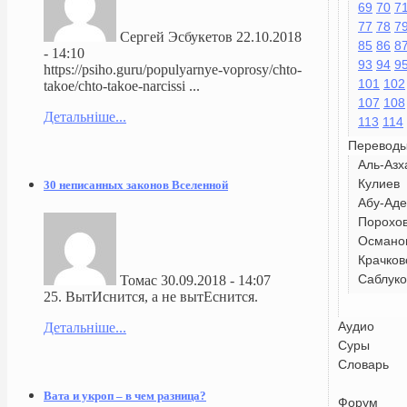
69
70
7
77
78
7
Сергей Эсбукетов
22.10.2018
85
86
8
- 14:10
93
94
9
https://psiho.guru/populyarnye-voprosy/chto-
101
102
takoe/chto-takoe-narcissi ...
107
108
Детальніше...
113
114
Перевод
Аль-Азх
Кулиев
30 неписанных законов Вселенной
Абу-Аде
Порохо
Османо
Крачков
Саблуко
Томас
30.09.2018 - 14:07
25. ВытИснится, а не вытЕснится.
Аудио
Детальніше...
Суры
Словарь
Вата и укроп – в чем разница?
Форум