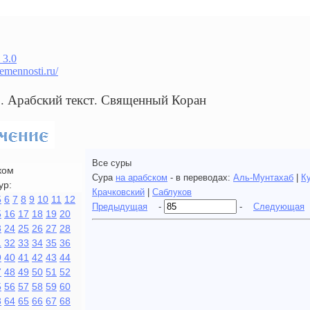
 3.0
remennosti.ru/
Сура 85 البروج. Арабский текст. Священный Коран
Все суры
ком
Сура
на арабском
- в переводах:
Аль-Мунтахаб
|
К
ур:
Крачковский
|
Саблуков
5
6
7
8
9
10
11
12
Предыдущая
-
-
Следующая
5
16
17
18
19
20
3
24
25
26
27
28
1
32
33
34
35
36
9
40
41
42
43
44
7
48
49
50
51
52
5
56
57
58
59
60
3
64
65
66
67
68