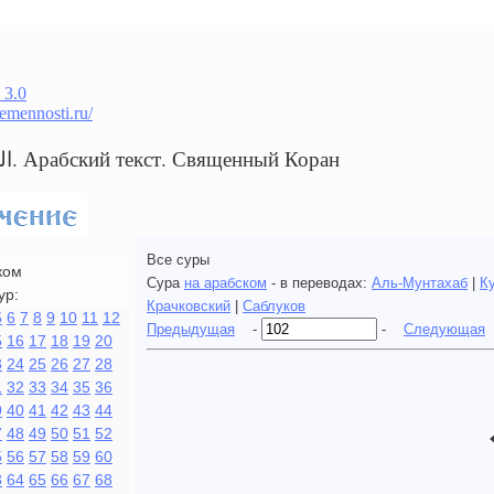
 3.0
remennosti.ru/
Сура 102 التكاثر. Арабский текст. Священный Коран
Все суры
ком
Сура
на арабском
- в переводах:
Аль-Мунтахаб
|
К
ур:
Крачковский
|
Саблуков
5
6
7
8
9
10
11
12
Предыдущая
-
-
Следующая
5
16
17
18
19
20
3
24
25
26
27
28
1
32
33
34
35
36
9
40
41
42
43
44
7
48
49
50
51
52
5
56
57
58
59
60
3
64
65
66
67
68