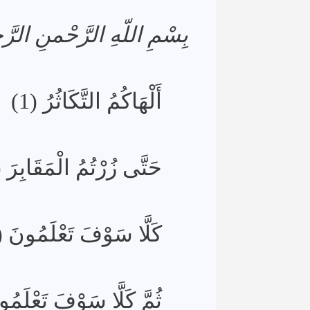
بِسْمِ اللّهِ الرَّحْمنِ الرَّ
أَلْهَاكُمُ التَّكَاثُرُ (1)
حَتَّى زُرْتُمُ الْمَقَابِرَ ()
كَلَّا سَوْفَ تَعْلَمُونَ (3)
ثُمَّ كَلَّا سَوْفَ تَعْلَمُو)