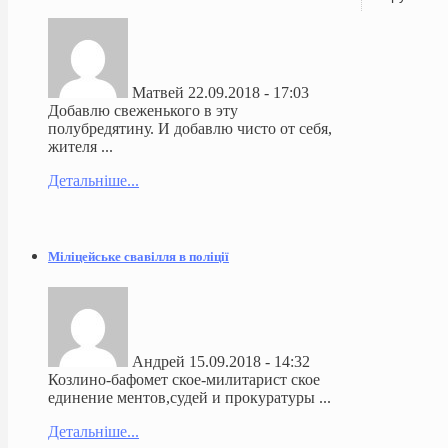
Матвей
22.09.2018 - 17:03
Добавлю свеженького в эту
полубредятину. И добавлю чисто от себя,
жителя ...
Детальніше...
Міліцейське свавілля в поліції
Андрей
15.09.2018 - 14:32
Козлино-бафомет ское-милитарист ское
единение ментов,судей и прокуратуры ...
Детальніше...