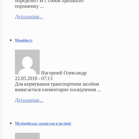
определит! И с собой прихватит
порошенку ...
Детальніше...
Маніфест
Нагорний Олександр
22.05.2018 - 07:13
Для кермування транспортним засобом
вимагається елементарне посвідчення ...
Детальніше...
Міліцейське свавілля в поліції