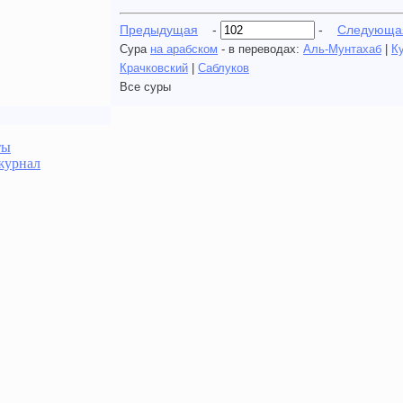
Предыдущая
-
-
Следующа
Сура
на арабском
- в переводах:
Аль-Мунтахаб
|
К
Крачковский
|
Саблуков
Все суры
ты
журнал