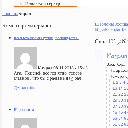
Голосовий сервер
Головна
Коран
Коментарі
матеріалів
Шаблоны Joomla
http://kalendar-be
Всем кто любит Путина, посвящается!
Весь Коран
Камрад
08.11.2018 - 15:43
На арабс
Ага.. Пенсией всё понятно, теперь
Номера с
главное , что бы с раем не на@бал ...
1
2
3
4
Детальніше...
13
14
1
21
22
2
29
30
3
37
38
3
Нарциссизм
45
46
4
53
54
5
61
62
6