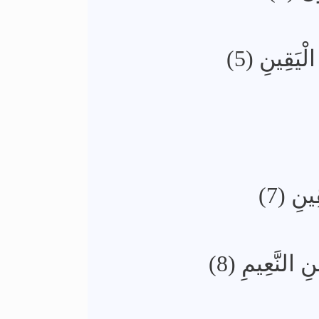
الْيَقِينِ (5
قِينِ (7
َنِ النَّعِيمِ (8