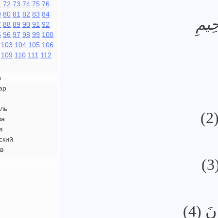
1
72
73
74
75
76
9
80
81
82
83
84
حِيمِ
7
88
89
90
91
92
5
96
97
98
99
100
103
104
105
106
109
110
111
112
ы
ар
ль
2
ва
в
ский
в
نَ (4