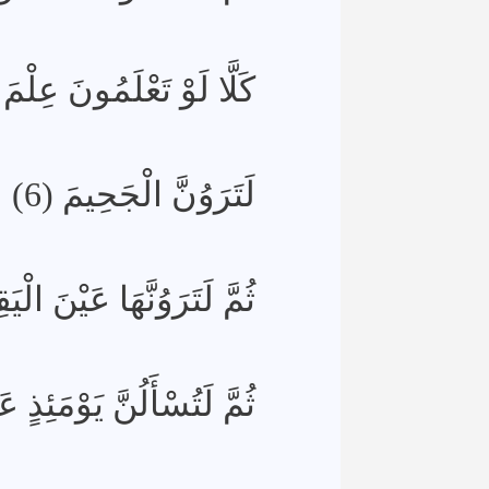
كَلَّا لَوْ تَعْلَمُونَ عِلْمَ )
لَتَرَوُنَّ الْجَحِيمَ (6)
ثُمَّ لَتَرَوُنَّهَا عَيْنَ الْيَ)
ثُمَّ لَتُسْأَلُنَّ يَوْمَئِذٍ ع)