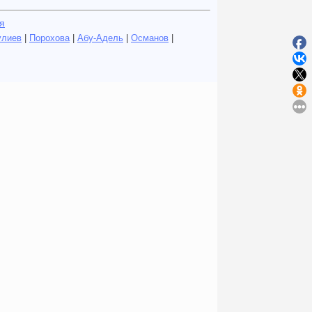
я
улиев
|
Порохова
|
Абу-Адель
|
Османов
|