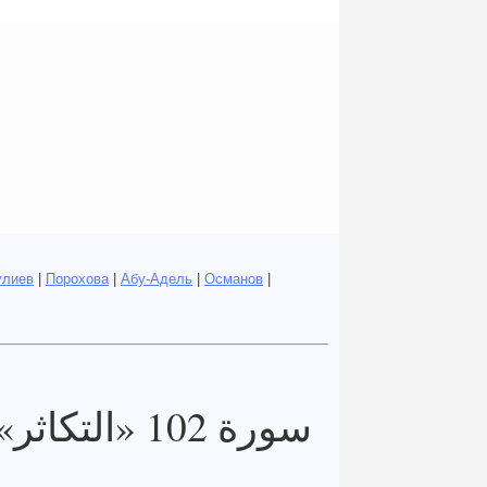
улиев
|
Порохова
|
Абу-Адель
|
Османов
|
سورة 102 «التكاثر»