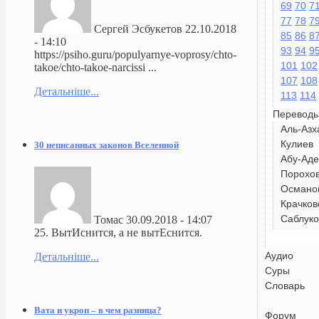
69
70
7
77
78
7
Сергей Эсбукетов
22.10.2018
85
86
8
- 14:10
93
94
9
https://psiho.guru/populyarnye-voprosy/chto-
101
102
takoe/chto-takoe-narcissi ...
107
108
Детальніше...
113
114
Перевод
Аль-Азх
Кулиев
30 неписанных законов Вселенной
Абу-Аде
Порохо
Османо
Крачков
Саблуко
Томас
30.09.2018 - 14:07
25. ВытИснится, а не вытЕснится.
Аудио
Детальніше...
Суры
Словарь
Вата и укроп – в чем разница?
Форум