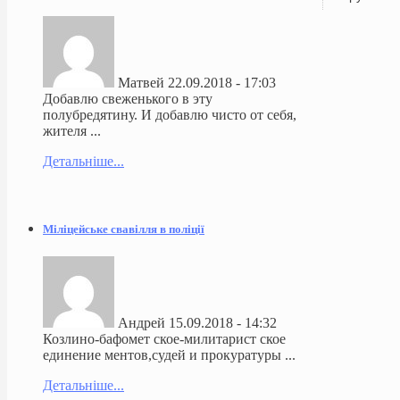
Матвей
22.09.2018 - 17:03
Добавлю свеженького в эту
полубредятину. И добавлю чисто от себя,
жителя ...
Детальніше...
Міліцейське свавілля в поліції
Андрей
15.09.2018 - 14:32
Козлино-бафомет ское-милитарист ское
единение ментов,судей и прокуратуры ...
Детальніше...