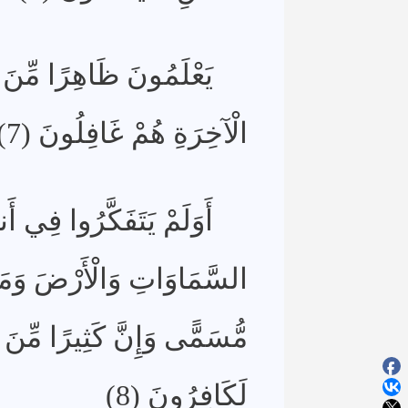
يَعْلَمُونَ ظَاهِرًا مِّنَ ال
الْآخِرَةِ هُمْ غَافِلُونَ (7)
أَوَلَمْ يَتَفَكَّرُوا فِي أَ
السَّمَاوَاتِ وَالْأَرْضَ وَمَا بَ
مُّسَمًّى وَإِنَّ كَثِيرًا مِّنَ ا
لَكَافِرُونَ (8)