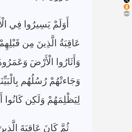
أَوَلَمْ يَسِيرُوا فِي الْ
عَاقِبَةُ الَّذِينَ مِن قَبْلِهِمْ 
وَأَثَارُوا الْأَرْضَ وَعَمَرُوهَ
وَجَاءتْهُمْ رُسُلُهُم بِالْبَيِّن
لِيَظْلِمَهُمْ وَلَكِن كَانُوا أ
ثُمَّ كَانَ عَاقِبَةَ الَّذ