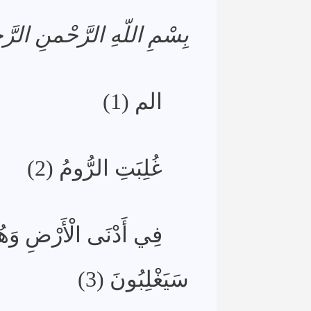
بِسْمِ اللّهِ الرَّحْمنِ الرَّ
الم (1)
غُلِبَتِ الرُّومُ (2)
فِي أَدْنَى الْأَرْضِ وَهُم
سَيَغْلِبُونَ (3)