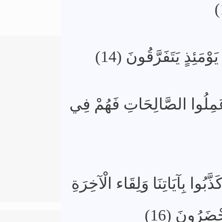
ْمَئِذٍ يَتَفَرَّقُونَ (14)
وَعَمِلُوا الصَّالِحَاتِ فَهُمْ فِي
َذَّبُوا بِآيَاتِنَا وَلِقَاء الْآخِرَةِ
ضَرُونَ (16)