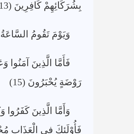
بِشُرَكَائِهِمْ كَافِرِينَ (13)
وَيَوْمَ تَقُومُ السَّاعَةُ يَو
فَأَمَّا الَّذِينَ آمَنُوا 
رَوْضَةٍ يُحْبَرُونَ (15)
وَأَمَّا الَّذِينَ كَفَرُوا وَك
فَأُوْلَئِكَ فِي الْعَذَابِ مُحْ