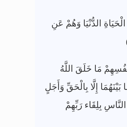
ْحَيَاةِ الدُّنْيَا وَهُمْ عَنِ
نفُسِهِمْ مَا خَلَقَ اللَّهُ
يْنَهُمَا إِلَّا بِالْحَقِّ وَأَجَلٍ
لنَّاسِ بِلِقَاء رَبِّهِمْ