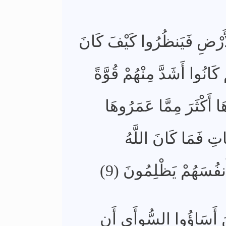
أَرْضِ فَيَنظُرُوا كَيْفَ كَانَ
كَانُوا أَشَدَّ مِنْهُمْ قُوَّةً
ا أَكْثَرَ مِمَّا عَمَرُوهَا
َاتِ فَمَا كَانَ اللَّهُ
َنفُسَهُمْ يَظْلِمُونَ (9)
ِينَ أَسَاؤُوا السُّوأَى أَن