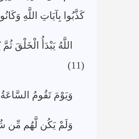
كَذَّبُوا بِآيَاتِ اللَّهِ وَكَانُو
اللَّهُ يَبْدَأُ الْخَلْقَ ثُمَّ 
(11)
وَيَوْمَ تَقُومُ السَّاعَةُ 
وَلَمْ يَكُن لَّهُم مِّن شُ