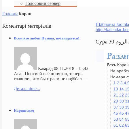
Голосовий сервер
Головна
Коран
Коментарі
матеріалів
Шаблоны Joomla
http://kalendar-be
Всем кто любит Путина, посвящается!
Весь Коран
Камрад
08.11.2018 - 15:43
На арабс
Ага.. Пенсией всё понятно, теперь
Номера с
главное , что бы с раем не на@бал ...
1
2
3
4
Детальніше...
13
14
1
21
22
2
29
30
3
37
38
3
Нарциссизм
45
46
4
53
54
5
61
62
6