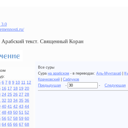
 3.0
remennosti.ru/
Сура 30 الروم. Арабский текст. Священный Коран
Все суры
ком
Сура
на арабском
- в переводах:
Аль-Мунтахаб
|
К
ур:
Крачковский
|
Саблуков
5
6
7
8
9
10
11
12
Предыдущая
-
-
Следующая
5
16
17
18
19
20
3
24
25
26
27
28
1
32
33
34
35
36
9
40
41
42
43
44
7
48
49
50
51
52
5
56
57
58
59
60
3
64
65
66
67
68