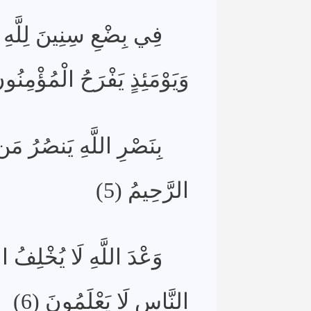
فِي بِضْعِ سِنِينَ لِلَّهِ ا
وَيَوْمَئِذٍ يَفْرَحُ الْمُؤْمِنُونَ
بِنَصْرِ اللَّهِ يَنصُرُ مَن
الرَّحِيمُ (5)
وَعْدَ اللَّهِ لَا يُخْلِفُ الل
النَّاسِ لَا يَعْلَمُونَ (6)