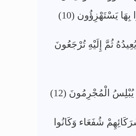
ا بِهَا يَسْتَهْزِؤُون (10)
يُعِيدُهُ ثُمَّ إِلَيْهِ تُرْجَعُونَ
يُبْلِسُ الْمُجْرِمُونَ (12)
رَكَائِهِمْ شُفَعَاء وَكَانُوا