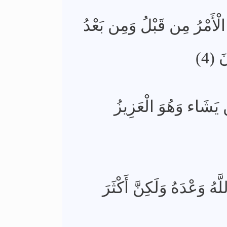
لْأَمْرُ مِن قَبْلُ وَمِن بَعْدُ
 (4)
 يَشَاء وَهُوَ الْعَزِيزُ
َّهُ وَعْدَهُ وَلَكِنَّ أَكْثَرَ