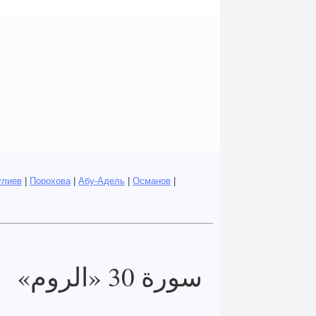
улиев
|
Порохова
|
Абу-Адель
|
Османов
|
سورة 30 «الروم»