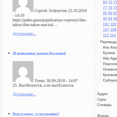
69
70
7
77
78
7
Сергей Эсбукетов
22.10.2018
85
86
8
- 14:10
93
94
9
https://psiho.guru/populyarnye-voprosy/chto-
101
102
takoe/chto-takoe-narcissi ...
107
108
Детальніше...
113
114
Перевод
Аль-Азх
Кулиев
30 неписанных законов Вселенной
Абу-Аде
Порохо
Османо
Крачков
Саблуко
Томас
30.09.2018 - 14:07
25. ВытИснится, а не вытЕснится.
Аудио
Детальніше...
Суры
Словарь
Вата и укроп – в чем разница?
Форум