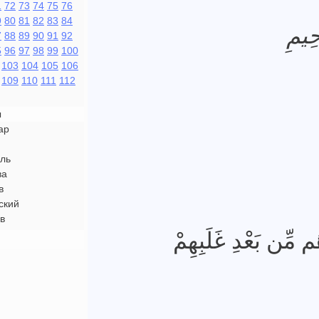
1
72
73
74
75
76
9
80
81
82
83
84
حِيمِ
7
88
89
90
91
92
5
96
97
98
99
100
103
104
105
106
109
110
111
112
ы
ар
ль
ва
в
ский
в
 مِّن بَعْدِ غَلَبِهِمْ