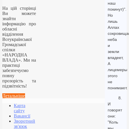
наш
На цій сторінці
покинут)".
Ви можете
Но
знайти
лишь
інформацію про
Аллах
обласні
сокровища
відділення
Всеукраїнської
неба
Громадської
и
спілки
земли
«НАРОДНА
владеет,
ВЛАДА». Ми на
А
практиці
лицемеры
забезпечуємо
повну
этого
прозорість та
не
підзвітність!
понимают.
Детальніше
8.
И
Карта
говорят
сайту
Вакансії
они:
Зворотний
"Коль
зв'язок
мы