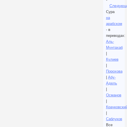
Следующ
Сура
на
арабском
- в
переводах:
Аль-
Мунтахаб
|
Кулиев
|
Порохова
|
Абу-
Адель
|
Османов
|
Крачковски
|
Саблуков
Все