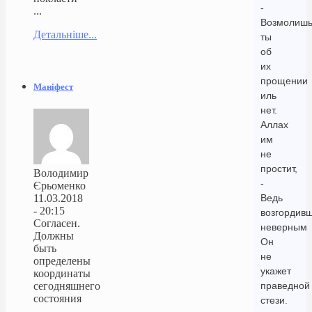
-
...
Возмолиш
Детальніше...
ты
об
их
прощении
Маніфест
иль
нет.
Аллах
им
не
простит,
Володимир
-
Єрьоменко
11.03.2018
Ведь
- 20:15
возгордив
Согласен.
неверным
Должны
Он
быть
не
определены
укажет
координаты
сегодняшнего
праведной
состояния
стези.
...