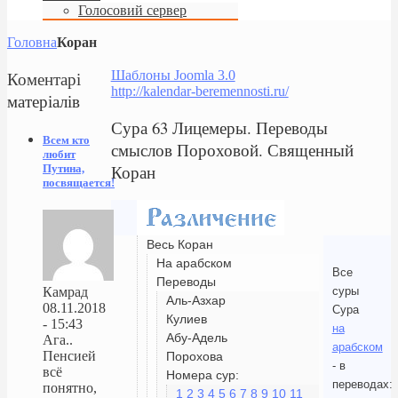
Голосовий сервер
Головна
Коран
Коментарі
Шаблоны Joomla 3.0
http://kalendar-beremennosti.ru/
матеріалів
Сура 63 Лицемеры. Переводы
Всем кто
смыслов Пороховой. Священный
любит
Коран
Путина,
посвящается!
Весь Коран
На арабском
Все
Переводы
суры
Камрад
Аль-Азхар
08.11.2018
Сура
Кулиев
- 15:43
на
Абу-Адель
Ага..
арабском
Пенсией
Порохова
- в
всё
Номера сур:
переводах:
понятно,
1
2
3
4
5
6
7
8
9
10
11