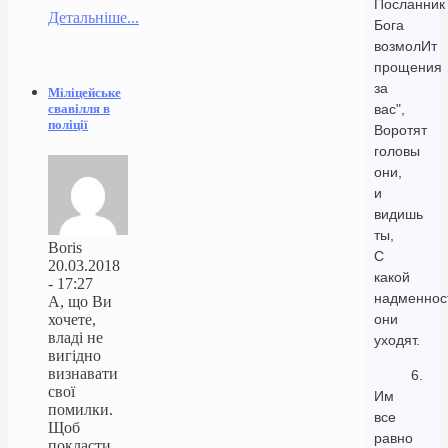
Посланник
Детальніше...
Бога
возмолИт
прощения
за
Міліцейське
свавілля в
вас",
поліції
Воротят
головы
они,
и
видишь
ты,
Boris
С
20.03.2018
какой
- 17:27
надменнос
А, що Ви
хочете,
они
владі не
уходят.
вигідно
визнавати
6.
свої
Им
помилки.
все
Щоб
равно
покласти