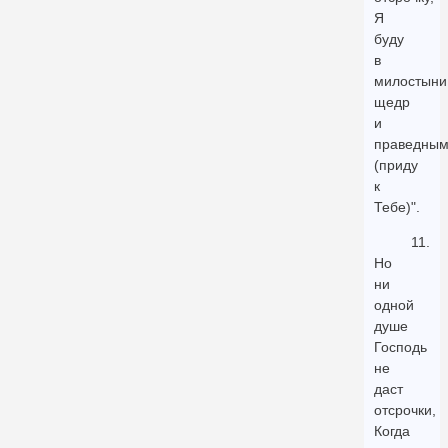
Я
буду
в
милостыни
щедр
и
праведны
(приду
к
Тебе)".
11.
Но
ни
одной
душе
Господь
не
даст
отсрочки,
Когда