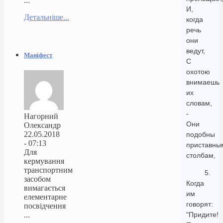
...
И,
Детальніше...
когда
речь
они
ведут,
Маніфест
С
охотою
внимаешь
их
словам,
-
Нагорний
Они
Олександр
22.05.2018
подобны
- 07:13
приставны
Для
столбам,
кермування
транспортним
5.
засобом
Когда
вимагається
им
елементарне
говорят:
посвідчення
...
"Придите!