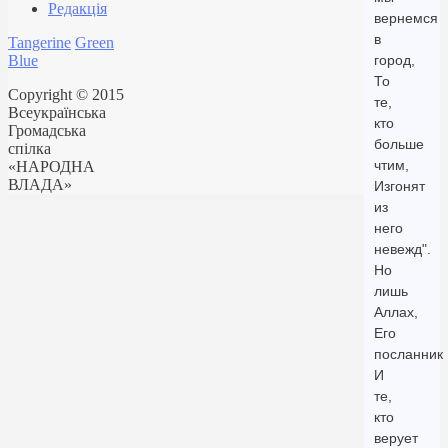
Редакція
вернемся
в
Tangerine
Green
Blue
город,
То
Copyright © 2015
те,
Всеукраїнська
кто
Громадська
больше
спілка
чтим,
«НАРОДНА
ВЛАДА»
Изгонят
из
него
невежд".
Но
лишь
Аллах,
Его
посланник
И
те,
кто
верует