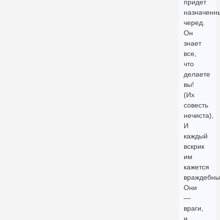
придет
назначенн
черед.
Он
знает
все,
что
делаете
вы!
(Их
совесть
нечиста),
И
каждый
вскрик
им
кажется
враждебны
Они
—
враги,
и