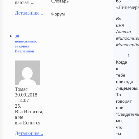
63
Словарь
narcissi ...
«Лицемер
Детальніше...
Форум
Во
имя
Аллаха
30
Милостиво
неписанных
Милосердн
законов
Вселенной
1.
Когда
к
тебе
приходят
лицемеры,
Томас
30.09.2018
То
- 14:07
говорят
25.
они:
ВытИснится,
"Свидетел
а не
мы,
вытЕснится.
что
Детальніше...
ты