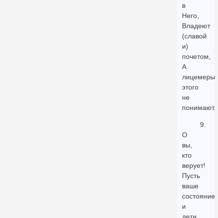
в
Него,
Владеют
(славой
и)
почетом,
А
лицемеры
этого
не
понимают.
9.
О
вы,
кто
верует!
Пусть
ваше
состояние
и
дети