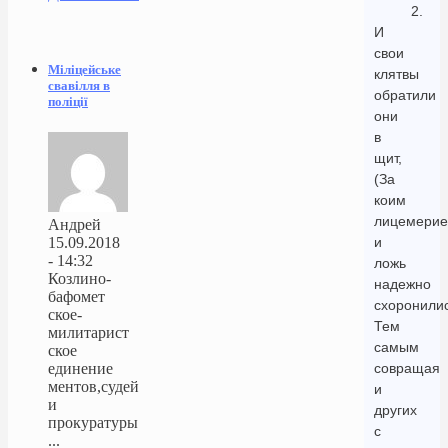
2.
И
свои
Міліцейське
клятвы
свавілля в
обратили
поліції
они
в
щит,
(За
коим
лицемерие
Андрей
15.09.2018
и
- 14:32
ложь
Козлино-
надежно
бафомет
схоронилис
ское-
Тем
милитарист
самым
ское
единение
совращая
ментов,судей
и
и
других
прокуратуры
с
...