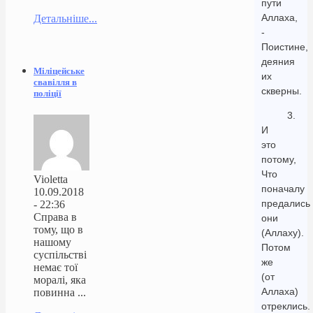
пути
Аллаха,
Детальніше...
-
Поистине,
деяния
Міліцейське
их
свавілля в
скверны.
поліції
3.
И
это
потому,
Что
Violetta
поначалу
10.09.2018
предались
- 22:36
Справа в
они
тому, що в
(Аллаху).
нашому
Потом
суспільстві
же
немає тої
(от
моралі, яка
Аллаха)
повинна ...
отреклись.