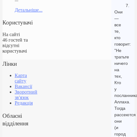
7.
Детальніше...
Они
—
Користувачі
все
те,
На сайті
кто
46 гостей та
говорит:
відсутні
"Не
користувачі
тратьте
Лінки
ничего
на
Карта
тех,
сайту
Кто
Вакансії
у
Зворотний
посланник
зв'язок
Аллаха.
Редакція
Тогда
Обласні
рассеются
они
відділення
(и
город