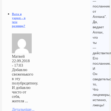
—
посланник
от
Вата и
Аллаха".
укроп – в
Да,
чем
разница?
ведает
Аллах,
что
ты
—
действите
Матвей
Его
22.09.2018
посланник.
- 17:03
И
Добавлю
Он
свеженького
в эту
свидетельс
полубредятину.
то,
И добавлю
Что
чисто от
лицемеры,
себя,
истинно,
жителя ...
лжецы!
Детальніше...