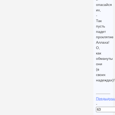
опасайся
их,
-
Так
пусть
падет
проклятие
Аллаха!
О,
как
обмануты
они
(в
своих
надеждах)!
Предыдущ
-
-