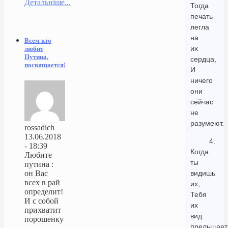
Детальніше...
Тогда
печать
легла
на
Всем кто
их
любит
Путина,
сердца,
посвящается!
И
ничего
они
сейчас
не
разумеют.
rossadich
13.06.2018
4.
- 18:39
Когда
Любите
ты
путина :
видишь
он Вас
всех в рай
их,
определит!
Тебя
И с собой
их
прихватит
вид
порошенку
прельщает