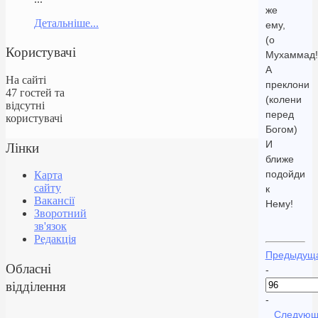
же
Детальніше...
ему,
(о
Користувачі
Мухаммад!
А
На сайті
преклони
47 гостей та
(колени
відсутні
перед
користувачі
Богом)
Лінки
И
ближе
подойди
Карта
сайту
к
Вакансії
Нему!
Зворотний
зв'язок
Редакція
Предыдущ
Обласні
-
відділення
-
Следующ