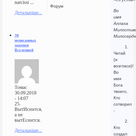
narcissi ...
Форум
Во
Детальніше...
имя
Аллаха
Милостиво
30
Милосердн
неписанных
законов
1.
Вселенной
Читай
(и
возгласи)!
Во
имя
Бога
Томас
твоего,
30.09.2018
Кто
- 14:07
25.
сотворил
ВытИснится,
-
а не
вытЕснится.
2.
Кто
Детальніше...
создал