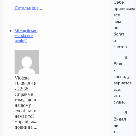
Себе
Детальніше...
приписыва
все,
чем
он
Міліцейське
богат
свавілля в
и
поліції
знатен.
8.
Ведь
к
Господу
Violetta
вернется
10.09.2018
- 22:36
все,
Справа в
что
тому, що в
суще.
нашому
суспільстві
9.
немає тої
Видал
моралі, яка
ли
повинна ...
ты