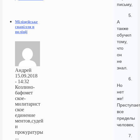
письму,
5.
Міліцейське
А
свавілля в
также
поліції
обучил
тому,
что
он
не
знал.
Андрей
15.09.2018
6.
- 14:32
Но
Козлино-
нет
бафомет
ское-
же!
милитарист
Преступае
ское
все
единение
пределы
ментов,судей
человек,
и
прокуратуры
7.
...