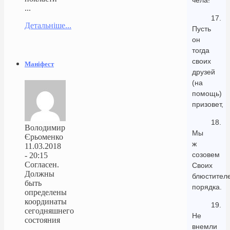
чела!
...
17.
Детальніше...
Пусть
он
тогда
своих
Маніфест
друзей
(на
помощь)
призовет,
18.
Володимир
Мы
Єрьоменко
ж
11.03.2018
созовем
- 20:15
Согласен.
Своих
Должны
блюстител
быть
порядка.
определены
координаты
19.
сегодняшнего
Не
состояния
внемли
...