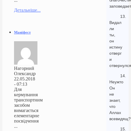
благочести
...
заповедае
Детальніше...
13.
Видал
ли
Маніфест
ты,
он
истину
отверг
и
отвернулс
Нагорний
Олександр
14.
22.05.2018
Неужто
- 07:13
Он
Для
не
кермування
транспортним
знает,
засобом
что
вимагається
Аллах
елементарне
всевидящ?
посвідчення
...
15.