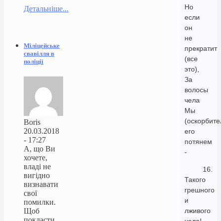
Но
Детальніше...
если
он
не
Міліцейське
прекратит
свавілля в
(все
поліції
это),
За
волосы
чела
Мы
(оскорбите
Boris
20.03.2018
его
- 17:27
потянем
А, що Ви
-
хочете,
владі не
16.
вигідно
Такого
визнавати
грешного
свої
и
помилки.
Щоб
лживого
покласти