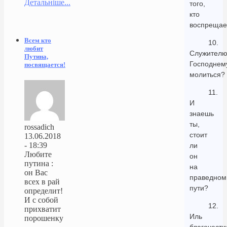
Детальніше...
того,
кто
воспрещае
Всем кто
10.
любит
Служител
Путина,
Господнем
посвящается!
молиться?
11.
И
знаешь
ты,
rossadich
стоит
13.06.2018
- 18:39
ли
Любите
он
путина :
на
он Вас
праведном
всех в рай
пути?
определит!
И с собой
12.
прихватит
Иль
порошенку