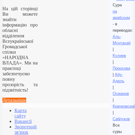
Сура
На цій сторінці
на
Ви можете
арабском
знайти
- в
інформацію про
обласні
переводах:
відділення
Аль-
Всеукраїнської
Мунтахаб
Громадської
|
спілки
Кулиев
«НАРОДНА
|
ВЛАДА». Ми на
практиці
Порохова
забезпечуємо
|
Абу-
повну
Адель
прозорість та
|
підзвітність!
Османов
Детальніше
|
Крачковски
Карта
|
сайту
Саблуков
Вакансії
Все
Зворотний
суры
зв'язок