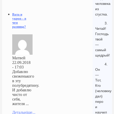
человека
из
сгустка.
Вата и
укроп – в
чем
3.
разница?
Читай!
Господь
твой
—
самый
щедрый!
Матвей
22.09.2018
4.
- 17:03
Он
Добавлю
—
свеженького
Тот,
в эту
полубредятину.
Кто
И добавлю
(человеку
чисто от
дал)
себя,
перо
жителя ...
и
научил
Детальніше...