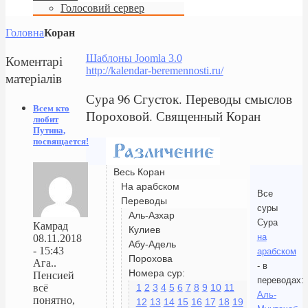
Голосовий сервер
Головна
Коран
Коментарі
Шаблоны Joomla 3.0
http://kalendar-beremennosti.ru/
матеріалів
Сура 96 Сгусток. Переводы смыслов
Всем кто
Пороховой. Священный Коран
любит
Путина,
посвящается!
Весь Коран
На арабском
Все
Переводы
суры
Аль-Азхар
Сура
Камрад
Кулиев
на
08.11.2018
Абу-Адель
- 15:43
арабском
Порохова
Ага..
- в
Номера сур:
Пенсией
переводах:
1
2
3
4
5
6
7
8
9
10
11
всё
Аль-
понятно,
12
13
14
15
16
17
18
19