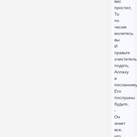
вас
простил,
То
по
часам
молитесь
вы
И
правьте
очистител
подать;
Аллаху
и
посланник
Его
послушны
будьте,
-
Он
знает
все,
что