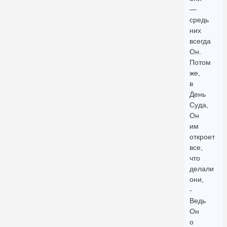
—
средь
них
всегда
Он.
Потом
же,
в
День
Суда,
Он
им
откроет
все,
что
делали
они,
-
Ведь
Он
о