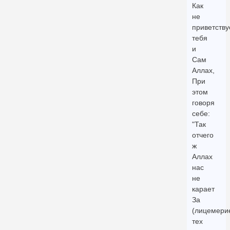
Как
не
приветству
тебя
и
Сам
Аллах,
При
этом
говоря
себе:
"Так
отчего
ж
Аллах
нас
не
карает
За
(лицемери
тех