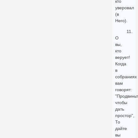
кто
уверовал
(в
Него).
11.
О
вы,
кто
верует!
Когда
в
собраниях
вам
говорят:
"Продвиньт
чтобы
дать
простор",
То
дайте
вы