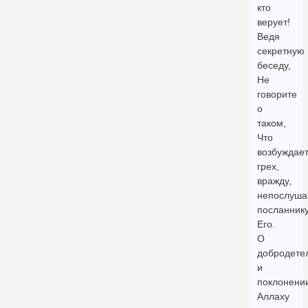
кто
верует!
Ведя
секретную
беседу,
Не
говорите
о
таком,
Что
возбуждае
грех,
вражду,
непослуша
посланник
Его.
О
добродете
и
поклонени
Аллаху