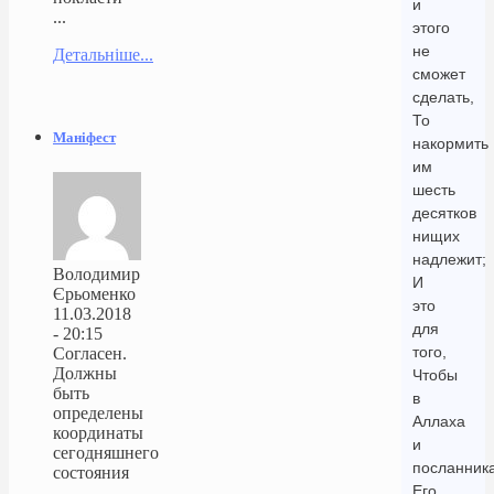
и
...
этого
не
Детальніше...
сможет
сделать,
То
Маніфест
накормить
им
шесть
десятков
нищих
надлежит;
Володимир
И
Єрьоменко
это
11.03.2018
для
- 20:15
того,
Согласен.
Должны
Чтобы
быть
в
определены
Аллаха
координаты
и
сегодняшнего
посланник
состояния
Его
...