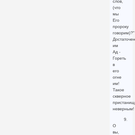
слов,
(что
мы
Его
пророку
говорим)?"
Достаточе
им
Ад -
Гореть
в
его
огне
им!
Такое
скверное
пристанищ
неверным!
9.
О
вы,