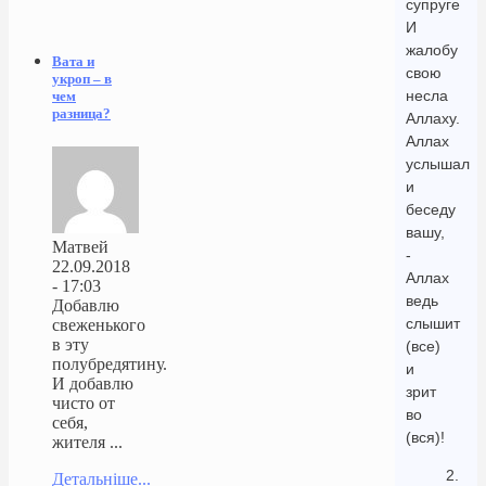
супруге
И
жалобу
Вата и
свою
укроп – в
несла
чем
разница?
Аллаху.
Аллах
услышал
и
беседу
вашу,
Матвей
-
22.09.2018
Аллах
- 17:03
ведь
Добавлю
слышит
свеженького
в эту
(все)
полубредятину.
и
И добавлю
зрит
чисто от
во
себя,
(вся)!
жителя ...
2.
Детальніше...