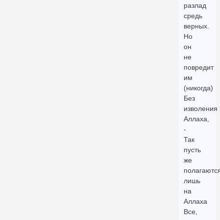
разлад
средь
верных.
Но
он
не
повредит
им
(никогда)
Без
изволения
Аллаха,
-
Так
пусть
же
полагаютс
лишь
на
Аллаха
Все,