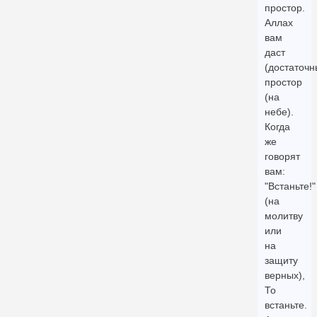
простор.
Аллах
вам
даст
(достаточн
простор
(на
небе).
Когда
же
говорят
вам:
"Встаньте!"
(на
молитву
или
на
защиту
верных),
То
встаньте.