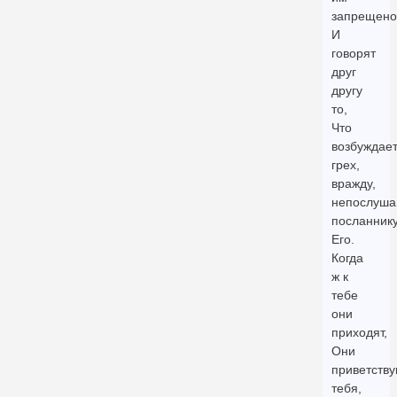
запрещено
И
говорят
друг
другу
то,
Что
возбуждае
грех,
вражду,
непослуша
посланник
Его.
Когда
ж к
тебе
они
приходят,
Они
приветству
тебя,