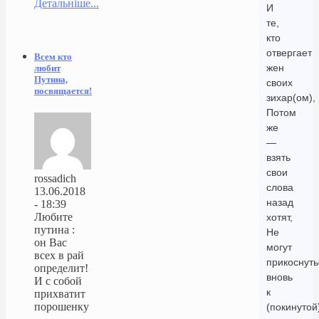
Детальніше...
И
те,
кто
отвергает
Всем кто
жен
любит
Путина,
своих
посвящается!
зихар(ом),
Потом
же
—
взять
свои
rossadich
слова
13.06.2018
назад
- 18:39
Любите
хотят,
путина :
Не
он Вас
могут
всех в рай
прикоснуть
определит!
вновь
И с собой
к
прихватит
порошенку
(покинутой