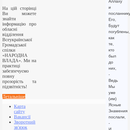
Аллаху
и
На цій сторінці
Ви можете
посланник
знайти
Его,
інформацію про
Будут
обласні
погублены,
відділення
как
Всеукраїнської
те,
Громадської
спілки
кто
«НАРОДНА
был
ВЛАДА». Ми на
до
практиці
них,
забезпечуємо
-
повну
Ведь
прозорість та
підзвітність!
Мы
уже
Детальніше
(им)
Ясные
Карта
Знамения
сайту
Вакансії
послали,
Зворотний
-
зв'язок
И