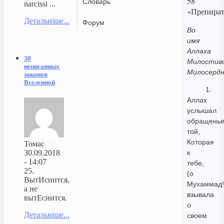
58
Словарь
narcissi ...
«Препират
Детальніше...
Форум
Во
имя
Аллаха
30
Милостиво
неписанных
Милосердн
законов
Вселенной
1.
Аллах
услышал
обращень
той,
Которая
Томас
30.09.2018
к
- 14:07
тебе,
25.
(о
ВытИснится,
Мухаммад!
а не
взывала
вытЕснится.
о
Детальніше...
своем