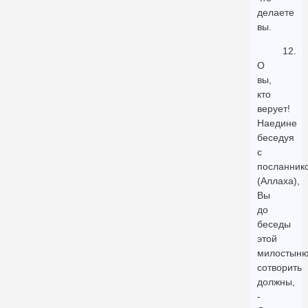
делаете
вы.
12.
О
вы,
кто
верует!
Наедине
беседуя
с
посланник
(Аллаха),
Вы
до
беседы
этой
милостын
сотворить
должны,
-