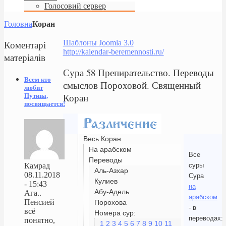
Голосовий сервер
Головна
Коран
Коментарі
Шаблоны Joomla 3.0
http://kalendar-beremennosti.ru/
матеріалів
Сура 58 Препирательство. Переводы
Всем кто
смыслов Пороховой. Священный
любит
Коран
Путина,
посвящается!
Весь Коран
На арабском
Все
Переводы
суры
Камрад
Аль-Азхар
08.11.2018
Сура
Кулиев
- 15:43
на
Абу-Адель
Ага..
арабском
Пенсией
Порохова
- в
всё
Номера сур:
переводах:
понятно,
1
2
3
4
5
6
7
8
9
10
11