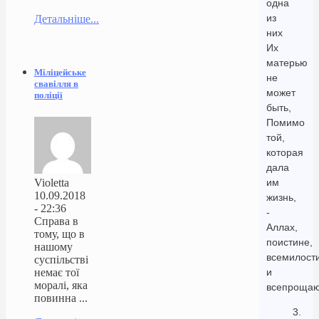
одна
из
Детальніше...
них
Их
матерью
Міліцейське
не
свавілля в
может
поліції
быть,
Помимо
той,
которая
дала
Violetta
им
10.09.2018
жизнь,
- 22:36
-
Справа в
Аллах,
тому, що в
поистине,
нашому
всемилост
суспільстві
немає тої
и
моралі, яка
всепроща
повинна ...
3.