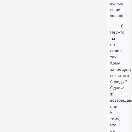
всякой
вещи
знающ!
8.
Неужто
ты
не
видел
тех,
Кому
запрещен
секретные
беседы?
Однако
ж
возвращаю
они
К
тому,
что
им