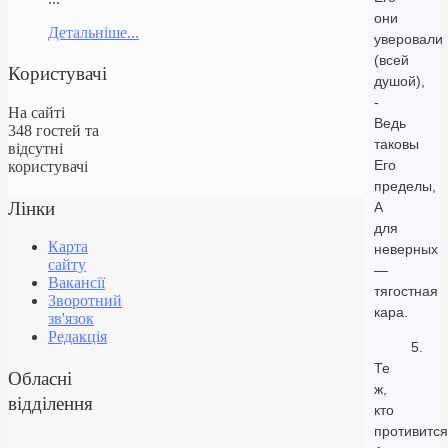
они
Детальніше...
уверовали
(всей
Користувачі
душой),
-
На сайті
Ведь
348 гостей та
таковы
відсутні
Его
користувачі
пределы,
Лінки
А
для
Карта
неверных
сайту
—
Вакансії
тягостная
Зворотний
кара.
зв'язок
Редакція
5.
Те
Обласні
ж,
відділення
кто
противится