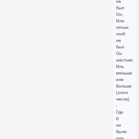
не
был
Он;
Или
пятью,
чтоб
не
был
Он
шестым;
Иль
меньше
или
больше
(этого
числа),
-
Где
б
ни
были
они