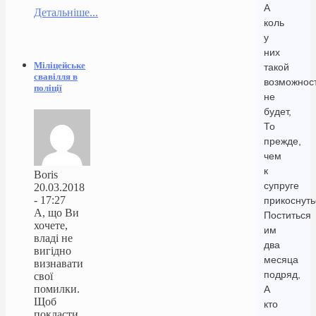
А
Детальніше...
коль
у
них
Міліцейське
такой
свавілля в
возможнос
поліції
не
будет,
То
прежде,
чем
к
Boris
супруге
20.03.2018
- 17:27
прикоснуть
А, що Ви
Поститься
хочете,
им
владі не
два
вигідно
месяца
визнавати
подряд,
свої
помилки.
А
Щоб
кто
покласти