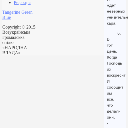
Редакція
ждет
неверных
Tangerine
Green
Blue
унизитель
кара
Copyright © 2015
Всеукраїнська
6.
Громадська
В
спілка
тот
«НАРОДНА
День,
ВЛАДА»
Когда
Господь
их
воскресит
И
сообщит
им
все,
что
делали
они,
-