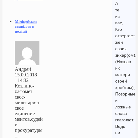
А
те
из
Міліцейське
вас,
свавілля в
Кто
поліції
отвергает
жен
своих
зихар(ом),
(Назвав
их
Андрей
15.09.2018
матери
- 14:32
своей
Козлино-
хребтом),
бафомет
Позорные
ское-
и
милитарист
ложные
ское
единение
слова
ментов,судей
глаголют.
и
Ведь
прокуратуры
ни
...