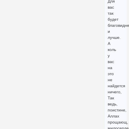
Для
вас
так
будет
благовидн
и
лучше.
А
коль
у
вас
на
это
не
найдется
ничего,
Так
ведь,
поистине,
Аллах
прощающ,
милосерде