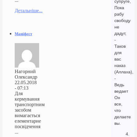
...
супруге,
Пока
Детальніше...
рабу
свободу
не
дадут,
Маніфест
-
Таков
для
вас
наказ
Нагорний
(Аллаха),
Олександр
-
22.05.2018
Ведь
- 07:13
ведает
Для
Он
кермування
все,
транспортним
засобом
что
вимагається
делаете
елементарне
вы.
посвідчення
...
4.