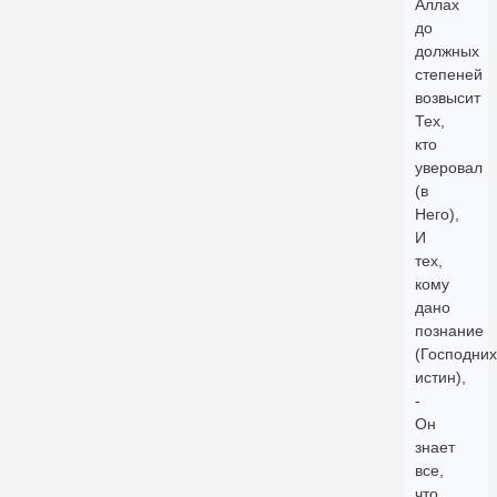
Аллах
до
должных
степеней
возвысит
Тех,
кто
уверовал
(в
Него),
И
тех,
кому
дано
познание
(Господних
истин),
-
Он
знает
все,
что