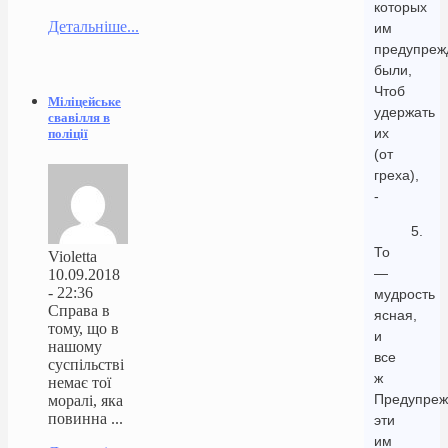
которых
Детальніше...
им
предупреж
были,
Чтоб
Міліцейське
удержать
свавілля в
их
поліції
(от
греха),
-
5.
То
Violetta
—
10.09.2018
- 22:36
мудрость
Справа в
ясная,
тому, що в
и
нашому
все
суспільстві
ж
немає тої
Предупреж
моралі, яка
повинна ...
эти
им