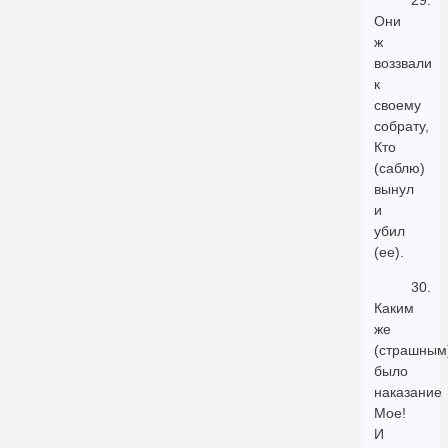
29.
Они
ж
воззвали
к
своему
собрату,
Кто
(саблю)
вынул
и
убил
(ее).
30.
Каким
же
(страшным
было
наказание
Мое!
И