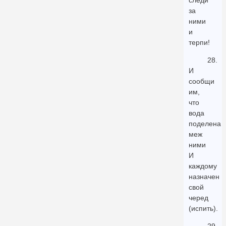
следи
за
ними
и
терпи!
28.
И
сообщи
им,
что
вода
поделена
меж
ними
И
каждому
назначен
свой
черед
(испить).