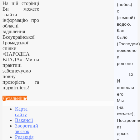
На цій сторінці
(небес)
Ви можете
с
знайти
(земной)
інформацію про
водою,
обласні
Как
відділення
Всеукраїнської
было
Громадської
(Господом)
спілки
повелено
«НАРОДНА
и
ВЛАДА». Ми на
решено.
практиці
забезпечуємо
13.
повну
И
прозорість та
підзвітність!
понесли
его
Детальніше
Мы
(на
Карта
ковчеге),
сайту
Вакансії
Построенн
Зворотний
из
зв'язок
досок
Редакція