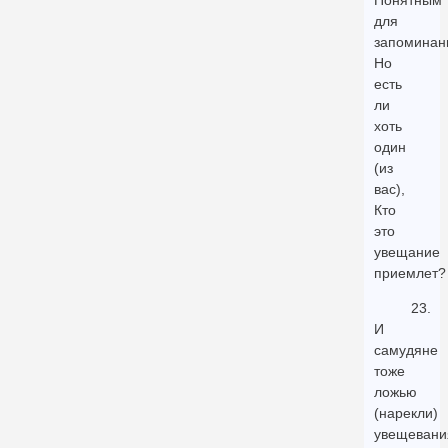
Понятным
для
запоминан
Но
есть
ли
хоть
один
(из
вас),
Кто
это
увещание
приемлет?
23.
И
самудяне
тоже
ложью
(нарекли)
увещевани