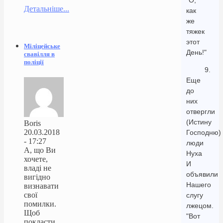
"О,
Детальніше...
как
же
тяжек
этот
Міліцейське
День!"
свавілля в
поліції
9.
Еще
до
них
отвергли
(Истину
Boris
20.03.2018
Господню)
- 17:27
люди
А, що Ви
Нуха
хочете,
И
владі не
объявили
вигідно
Нашего
визнавати
свої
слугу
помилки.
лжецом.
Щоб
"Вот
покласти