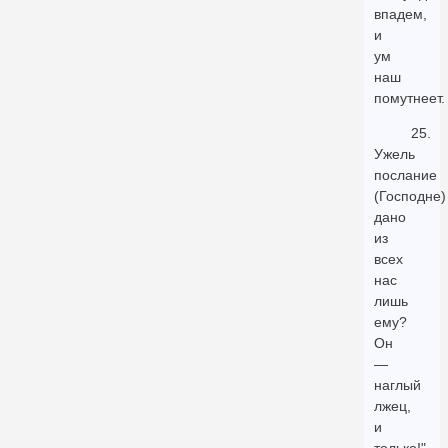
впадем,
и
ум
наш
помутнеет.
25.
Ужель
послание
(Господне)
дано
из
всех
нас
лишь
ему?
Он
—
наглый
лжец,
и