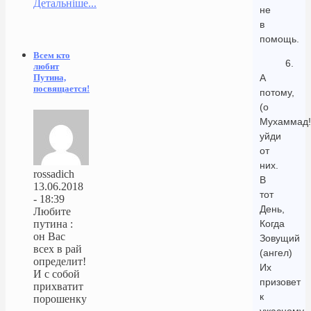
Детальніше...
не
в
помощь.
Всем кто
6.
любит
А
Путина,
посвящается!
потому,
(о
Мухаммад!
уйди
от
них.
rossadich
В
13.06.2018
тот
- 18:39
День,
Любите
Когда
путина :
он Вас
Зовущий
всех в рай
(ангел)
определит!
Их
И с собой
призовет
прихватит
к
порошенку