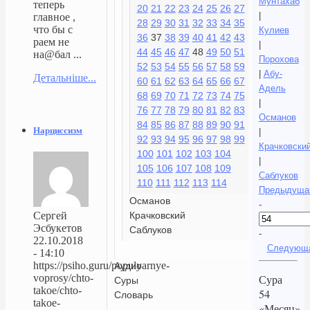
Мунтахаб
теперь
20
21
22
23
24
25
26
27
|
главное ,
28
29
30
31
32
33
34
35
что бы с
Кулиев
36
37
38
39
40
41
42
43
раем не
|
44
45
46
47
48
49
50
51
на@бал ...
Порохова
52
53
54
55
56
57
58
59
|
Абу-
Детальніше...
60
61
62
63
64
65
66
67
Адель
68
69
70
71
72
73
74
75
|
76
77
78
79
80
81
82
83
Османов
84
85
86
87
88
89
90
91
Нарциссизм
|
92
93
94
95
96
97
98
99
Крачковски
100
101
102
103
104
|
105
106
107
108
109
Саблуков
110
111
112
113
114
Предыдуща
Османов
-
Крачковский
Сергей
Эсбукетов
Саблуков
-
22.10.2018
Следующ
- 14:10
https://psiho.guru/populyarnye-
Аудио
voprosy/chto-
Сура
Суры
takoe/chto-
54
Словарь
takoe-
«Месяц»