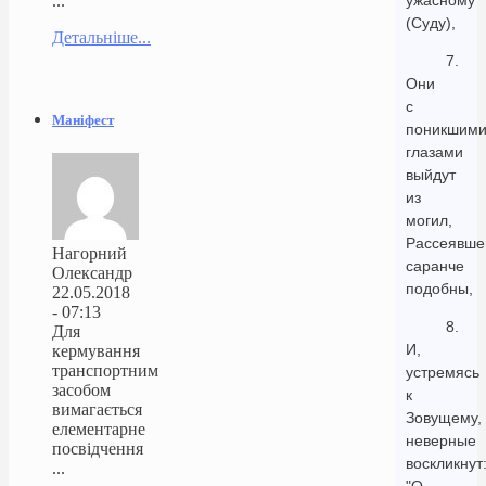
ужасному
...
(Суду),
Детальніше...
7.
Они
с
Маніфест
поникшим
глазами
выйдут
из
могил,
Рассеявше
Нагорний
саранче
Олександр
подобны,
22.05.2018
- 07:13
8.
Для
И,
кермування
транспортним
устремясь
засобом
к
вимагається
Зовущему,
елементарне
неверные
посвідчення
воскликнут
...