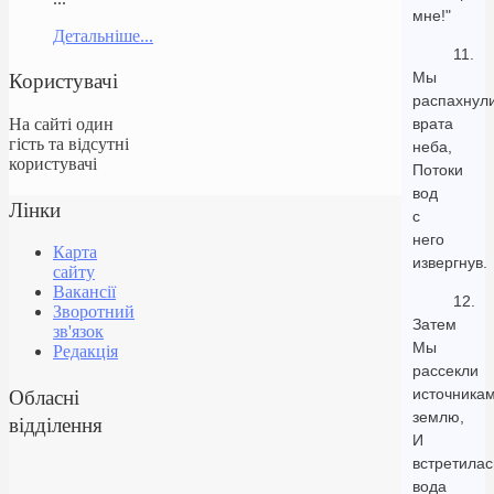
мне!"
Детальніше...
11.
Користувачі
Мы
распахнул
На сайті один
врата
гість та відсутні
неба,
користувачі
Потоки
вод
Лінки
с
него
Карта
извергнув.
сайту
Вакансії
12.
Зворотний
Затем
зв'язок
Мы
Редакція
рассекли
Обласні
источника
землю,
відділення
И
встретилас
вода