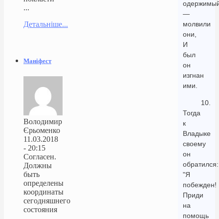
одержимый
...
—
Детальніше...
молвили
они,
И
был
Маніфест
он
изгнан
ими.
10.
Тогда
Володимир
к
Єрьоменко
Владыке
11.03.2018
своему
- 20:15
он
Согласен.
обратился:
Должны
быть
"Я
определены
побежден!
координаты
Приди
сегодняшнего
на
состояния
помощь
...