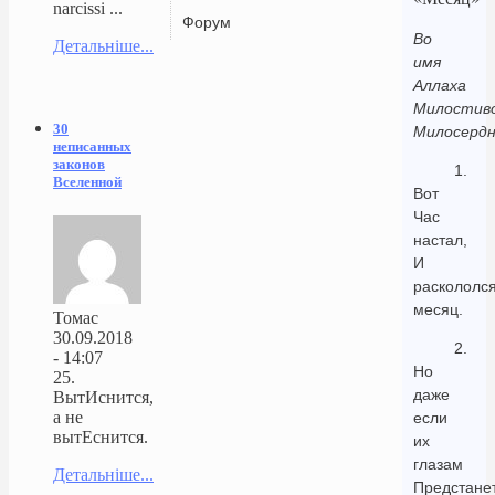
narcissi ...
Форум
Во
Детальніше...
имя
Аллаха
Милостиво
30
Милосердн
неписанных
законов
1.
Вселенной
Вот
Час
настал,
И
раскололс
месяц.
Томас
30.09.2018
2.
- 14:07
Но
25.
даже
ВытИснится,
а не
если
вытЕснится.
их
глазам
Детальніше...
Предстане