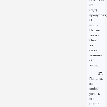
Поистине,
их
(Лут)
предупреж
О
мощи
Нашей
хватки;
Они
же
спор
затеяли
об
этом,
37.
Пытаясь
за
собой
увлечь
его
гостей.