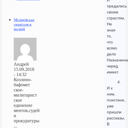
И
предались
своим
страстям,
Міліцейське
Не
свавілля в
поліції
зная
то,
что
всяко
дело
Назначенн
Андрей
черед
15.09.2018
имеет.
- 14:32
Козлино-
4.
бафомет
И к
ское-
ним,
милитарист
ское
поистине,
единение
уже
ментов,судей
пришли
и
рассказы,
прокуратуры
В
...