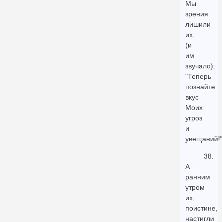
Мы
зрения
лишили
их,
(и
им
звучало):
"Теперь
познайте
вкус
Моих
угроз
и
увещаний!
38.
А
ранним
утром
их,
поистине,
настигли