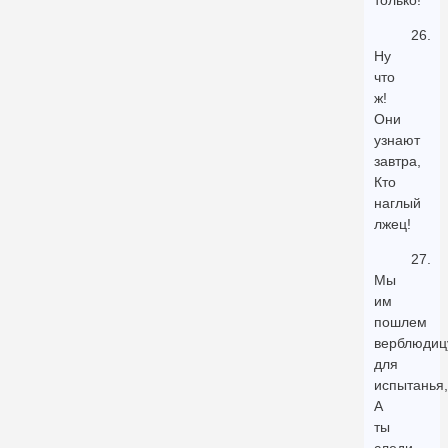
только!"
26.
Ну
что
ж!
Они
узнают
завтра,
Кто
наглый
лжец!
27.
Мы
им
пошлем
верблюдиц
для
испытанья,
А
ты