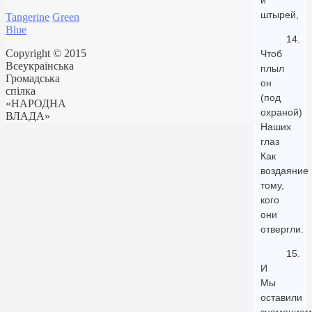
и
штырей,
Tangerine
Green
Blue
14.
Copyright © 2015
Чтоб
Всеукраїнська
плыл
Громадська
он
спілка
(под
«НАРОДНА
охраной)
ВЛАДА»
Наших
глаз
Как
воздаяние
тому,
кого
они
отвергли.
15.
И
Мы
оставили