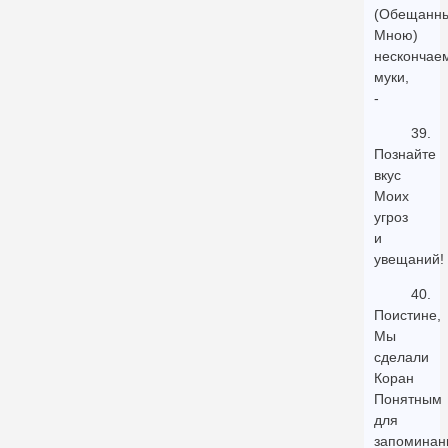
(Обещанн
Мною)
нескончае
муки,
-
39.
Познайте
вкус
Моих
угроз
и
увещаний!
40.
Поистине,
Мы
сделали
Коран
Понятным
для
запоминан