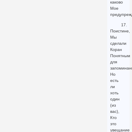
каково
Мое
предупреж
17.
Поистине,
Мы
сделали
Коран
Понятным
для
запоминан
Но
есть
ли
хоть
один
(из
вас),
Кто
это
увещание