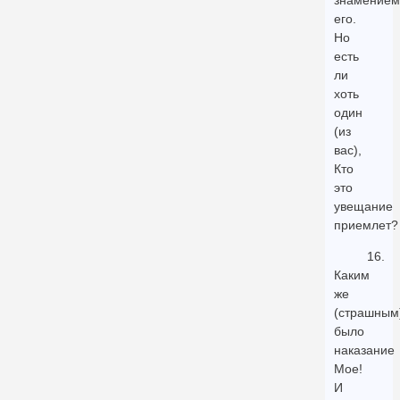
знамением
его.
Но
есть
ли
хоть
один
(из
вас),
Кто
это
увещание
приемлет?
16.
Каким
же
(страшным
было
наказание
Мое!
И