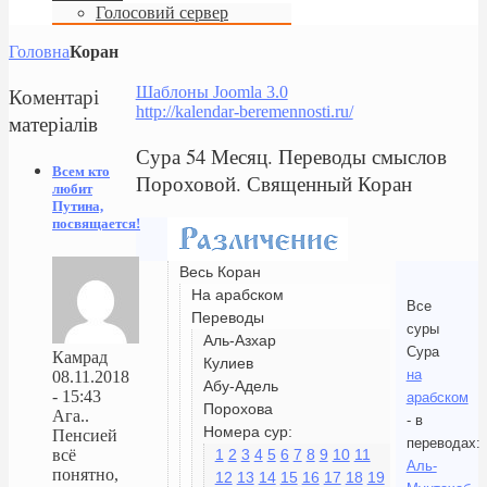
Голосовий сервер
Головна
Коран
Коментарі
Шаблоны Joomla 3.0
http://kalendar-beremennosti.ru/
матеріалів
Сура 54 Месяц. Переводы смыслов
Всем кто
Пороховой. Священный Коран
любит
Путина,
посвящается!
Весь Коран
На арабском
Все
Переводы
суры
Аль-Азхар
Сура
Камрад
Кулиев
на
08.11.2018
Абу-Адель
- 15:43
арабском
Порохова
Ага..
- в
Номера сур:
Пенсией
переводах:
1
2
3
4
5
6
7
8
9
10
11
всё
Аль-
понятно,
12
13
14
15
16
17
18
19