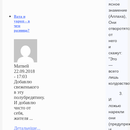
ясное
знамение
(Аллаха),
Вата и
укроп – в
Они
чем
отворотятс
разница?
от
него
и
скажут:
"Это
—
Матвей
всего
22.09.2018
- 17:03
лишь
Добавлю
колдовство
свеженького
в эту
3.
полубредятину.
И
И добавлю
ложью
чисто от
нарекли
себя,
они
жителя ...
(предупре
Детальніше...