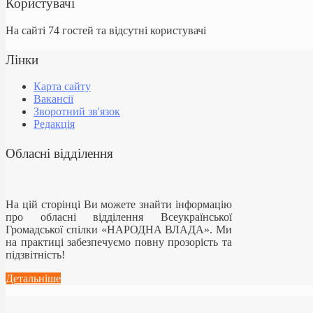
Користувачі
На сайті 74 гостей та відсутні користувачі
Лінки
Карта сайту
Вакансії
Зворотний зв'язок
Редакція
Обласні відділення
На цій сторінці Ви можете знайти інформацію
про обласні відділення Всеукраїнської
Громадської спілки «НАРОДНА ВЛАДА». Ми
на практиці забезпечуємо повну прозорість та
підзвітність!
Детальніше