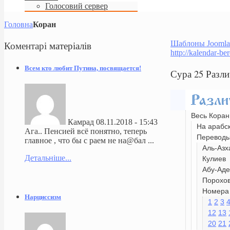
Голосовий сервер
Головна
Коран
Коментарі
матеріалів
Шаблоны Joomla
http://kalendar-be
Всем кто любит Путина, посвящается!
Сура 25 Разл
Весь Коран
Камрад
08.11.2018 - 15:43
На арабс
Ага.. Пенсией всё понятно, теперь
Перевод
главное , что бы с раем не на@бал ...
Аль-Азх
Детальніше...
Кулиев
Абу-Аде
Порохо
Номера 
Нарциссизм
1
2
3
12
13
20
21