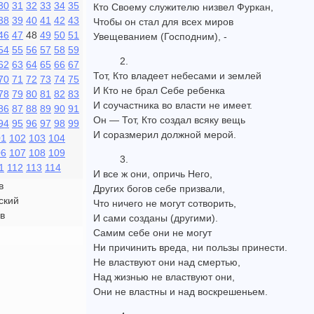
30
31
32
33
34
35
Кто Своему служителю низвел Фуркан,
38
39
40
41
42
43
Чтобы он стал для всех миров
46
47
48
49
50
51
Увещеванием (Господним), -
54
55
56
57
58
59
2.
62
63
64
65
66
67
Тот, Кто владеет небесами и землей
70
71
72
73
74
75
И Кто не брал Себе ребенка
78
79
80
81
82
83
И соучастника во власти не имеет.
86
87
88
89
90
91
Он — Тот, Кто создал всяку вещь
94
95
96
97
98
99
И соразмерил должной мерой.
01
102
103
104
06
107
108
109
3.
1
112
113
114
И все ж они, опричь Него,
в
Других богов себе призвали,
ский
Что ничего не могут сотворить,
в
И сами созданы (другими).
Самим себе они не могут
Ни причинить вреда, ни пользы принести.
Не властвуют они над смертью,
Над жизнью не властвуют они,
Они не властны и над воскрешеньем.