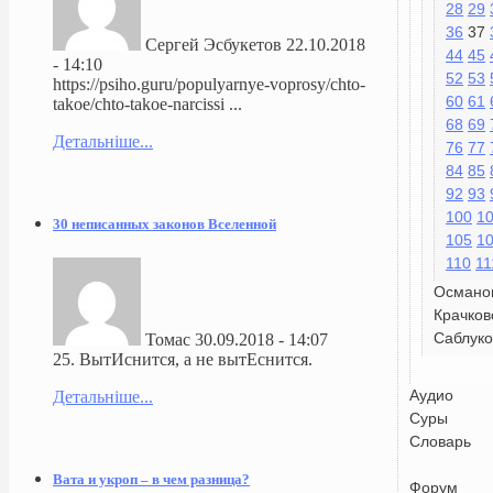
28
29
36
37
Сергей Эсбукетов
22.10.2018
44
45
- 14:10
52
53
https://psiho.guru/populyarnye-voprosy/chto-
60
61
takoe/chto-takoe-narcissi ...
68
69
Детальніше...
76
77
84
85
92
93
100
1
30 неписанных законов Вселенной
105
1
110
11
Османо
Крачков
Саблуко
Томас
30.09.2018 - 14:07
25. ВытИснится, а не вытЕснится.
Аудио
Детальніше...
Суры
Словарь
Вата и укроп – в чем разница?
Форум