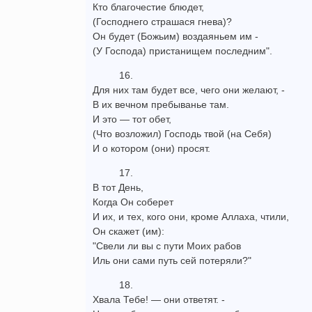
Кто благочестие блюдет,
(Господнего страшася гнева)?
Он будет (Божьим) воздаяньем им -
(У Господа) пристанищем последним".
16.
Для них там будет все, чего они желают, -
В их вечном пребыванье там.
И это — тот обет,
(Что возложил) Господь твой (на Себя)
И о котором (они) просят.
17.
В тот День,
Когда Он соберет
И их, и тех, кого они, кроме Аллаха, чтили,
Он скажет (им):
"Свели ли вы с пути Моих рабов
Иль они сами путь сей потеряли?"
18.
Хвала Тебе! — они ответят. -