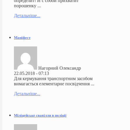
определит! И с собой прихватит
порошенку ...
Детальніше...
Маніфест
Нагорний Олександр
22.05.2018 - 07:13
Для кермування транспортним засобом
вимагається елементарне посвідчення ...
Детальніше...
Міліцейське свавілля в поліції