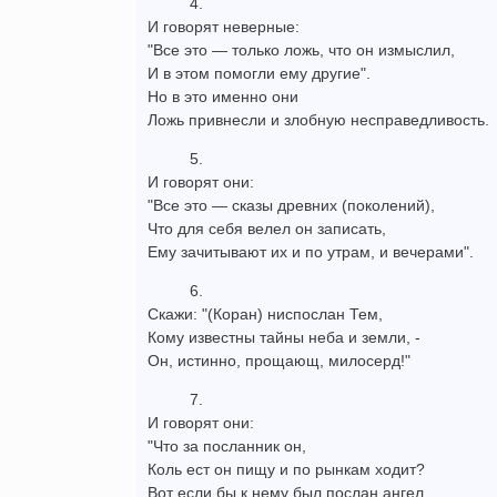
4.
И говорят неверные:
"Все это — только ложь, что он измыслил,
И в этом помогли ему другие".
Но в это именно они
Ложь привнесли и злобную несправедливость.
5.
И говорят они:
"Все это — сказы древних (поколений),
Что для себя велел он записать,
Ему зачитывают их и по утрам, и вечерами".
6.
Скажи: "(Коран) ниспослан Тем,
Кому известны тайны неба и земли, -
Он, истинно, прощающ, милосерд!"
7.
И говорят они:
"Что за посланник он,
Коль ест он пищу и по рынкам ходит?
Вот если бы к нему был послан ангел