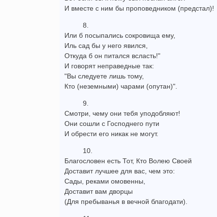
И вместе с ним бы проповедником (предстал)!
8.
Или б посыпались сокровища ему,
Иль сад бы у него явился,
Откуда б он питался всласть!"
И говорят неправедные так:
"Вы следуете лишь тому,
Кто (неземными) чарами (опутан)".
9.
Смотри, чему они тебя уподобляют!
Они сошли с Господнего пути
И обрести его никак не могут.
10.
Благословен есть Тот, Кто Волею Своей
Доставит лучшее для вас, чем это:
Сады, реками омовенны,
Доставит вам дворцы
(Для пребыванья в вечной благодати).