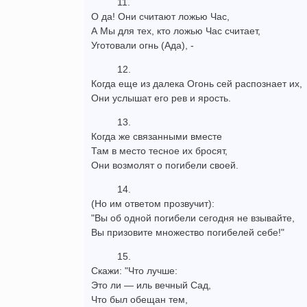
11.
О да! Они считают ложью Час,
А Мы для тех, кто ложью Час считает,
Уготовали огнь (Ада), -
12.
Когда еще из далека Огонь сей распознает их,
Они услышат его рев и ярость.
13.
Когда же связанными вместе
Там в место тесное их бросят,
Они возмолят о погибели своей.
14.
(Но им ответом прозвучит):
"Вы об одной погибели сегодня не взывайте,
Вы призовите множество погибелей себе!"
15.
Скажи: "Что лучше:
Это ли — иль вечный Сад,
Что был обещан тем,