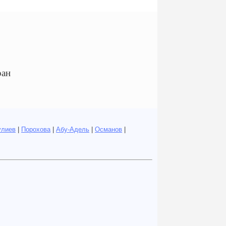
ран
улиев
|
Порохова
|
Абу-Адель
|
Османов
|