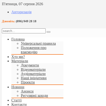
П'ятниця, 07 серпня 2026
Авторизація
Дзвоніть:
(096) 949 28 18
Головна
Універсальні правила
Положення про
взаємодію
Хто ми?
Матеріали
Документи
Відеоматеріали
Аудіоматеріали
Наші ініціативи
Проекти
Новини
Анонси
Регулярні заходи
Статті
Контакти