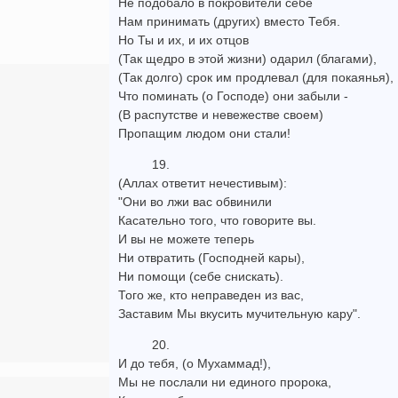
Не подобало в покровители себе
Нам принимать (других) вместо Тебя.
Но Ты и их, и их отцов
(Так щедро в этой жизни) одарил (благами),
(Так долго) срок им продлевал (для покаянья),
Что поминать (о Господе) они забыли -
(В распутстве и невежестве своем)
Пропащим людом они стали!
19.
(Аллах ответит нечестивым):
"Они во лжи вас обвинили
Касательно того, что говорите вы.
И вы не можете теперь
Ни отвратить (Господней кары),
Ни помощи (себе снискать).
Того же, кто неправеден из вас,
Заставим Мы вкусить мучительную кару".
20.
И до тебя, (о Мухаммад!),
Мы не послали ни единого пророка,