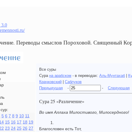
 3.0
remennosti.ru/
ичение. Переводы смыслов Пороховой. Священный Ко
Все суры
ком
Сура
на арабском
- в переводах:
Аль-Мунтахаб
|
К
ы
Крачковский
|
Саблуков
ар
Предыдущая
-
-
Следующая
ль
Сура 25 «Различение»
ва
сур:
Во имя Аллаха Милостивого, Милосердного!
4
5
6
7
8
9
10
11
14
15
16
17
18
19
1.
22
23
24
25
26
27
Благословен есть Тот,