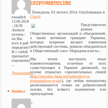
сотрудничестве
Понеділок, 03 лютого 2014. Опубліковано в
Статті
rossadich
13.06.2018
Представители
- 18:39
разных
Любите
Общественных организаций и объединений,
путина :
а также активные граждане Украины,
он Вас
которые искренне желают изменения
всех в рай
действующей системы, решили объединиться
определит!
в Общественный союз «Народная власть».
И с собой
прихватит
Мы хотим выстроить иные
порошенку
взаимоотношения, отличные от всех
...
существующих в Украине движений, на
основе открытых горизонтальных связей
Детальніше...
(
http://narodna-vlada.org/statti/otkrytye-
gorizontalnye-svyazi
), где любая инициатива
реализовывается только на добровольной
основе, без всякого подчинения или
Маніфест
принуждения.
≡