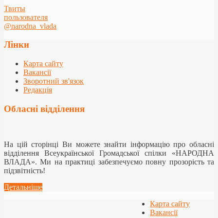
Твиты
пользователя
@narodna_vlada
Лінки
Карта сайту
Вакансії
Зворотний зв'язок
Редакція
Обласні відділення
На цій сторінці Ви можете знайти інформацію про обласні
відділення Всеукраїнської Громадської спілки «НАРОДНА
ВЛАДА». Ми на практиці забезпечуємо повну прозорість та
підзвітність!
Детальніше
Карта сайту
Вакансії