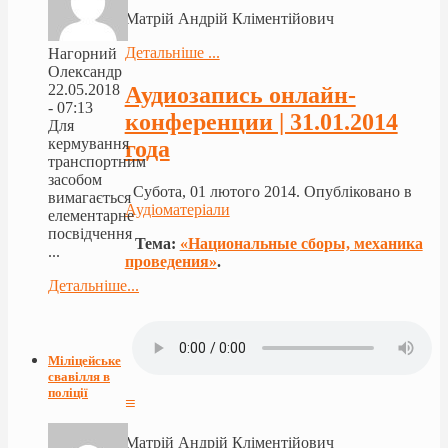
Матрій Андрій Кліментійович
Детальніше ...
Нагорний
Олександр
22.05.2018
Аудиозапись онлайн-
- 07:13
конференции | 31.01.2014
Для
кермування
года
транспортним
засобом
Субота, 01 лютого 2014. Опубліковано в
вимагається
Аудіоматеріали
елементарне
посвідчення
Тема:
«Национальные сборы, механика
...
проведения»
.
Детальніше...
Міліцейське
свавілля в
поліції
≡
Матрій Андрій Кліментійович