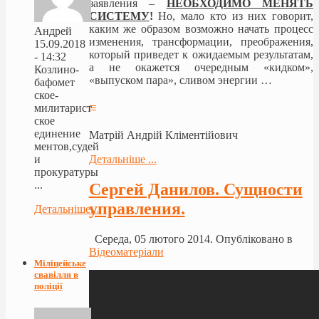
заявления –
НЕОБХОДИМО МЕНЯТЬ
СИСТЕМУ
!
Но, мало кто из них говорит,
каким же образом возможно начать процесс
Андрей
изменения, трансформации, преображения,
15.09.2018
который приведет к ожидаемым результатам,
- 14:32
а не окажется очередным «кидком»,
Козлино-
«выпуском пара», сливом энергии …
бафомет
ское-
≡
милитарист
ское
единение
Матрій Андрій Кліментійович
ментов,судей
Детальніше ...
и
прокуратуры
...
Сергей Данилов. Сущности
управления.
Детальніше...
Середа, 05 лютого 2014. Опубліковано в
Відеоматеріали
Міліцейське
свавілля в
поліції