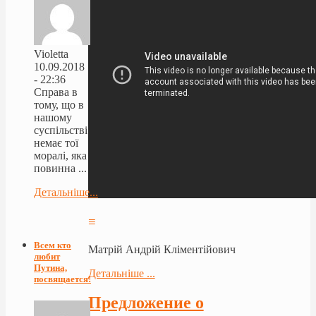
Violetta
10.09.2018
- 22:36
Справа в
тому, що в
нашому
суспільстві
немає тої
моралі, яка
повинна ...
Детальніше...
≡
Всем кто
Матрій Андрій Кліментійович
любит
Путина,
Детальніше ...
посвящается!
Предложение о