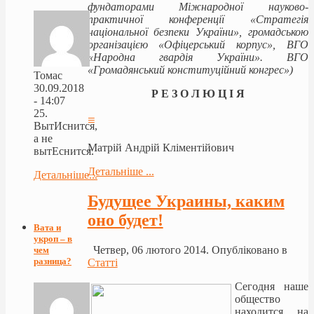
фундаторами Міжнародної науково-
практичної конференції «Стратегія
національної безпеки України», громадською
організацією «Офіцерський корпус», ВГО
«Народна гвардія України». ВГО
«Громадянський конституційний конгрес»)
Томас
30.09.2018
Р Е З О Л Ю Ц І Я
- 14:07
25.
≡
ВытИснится,
а не
Матрій Андрій Кліментійович
вытЕснится.
Детальніше ...
Детальніше...
Будущее Украины, каким
оно будет!
Вата и
укроп – в
Четвер, 06 лютого 2014. Опубліковано в
чем
разница?
Статті
Сегодня наше
общество
находится на