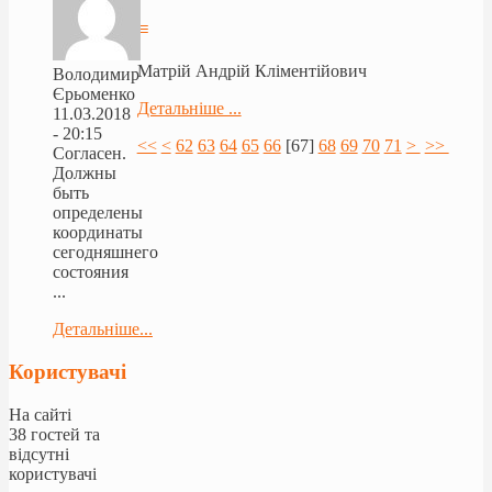
≡
Матрій Андрій Кліментійович
Володимир
Єрьоменко
Детальніше ...
11.03.2018
- 20:15
<<
<
62
63
64
65
66
[
67
]
68
69
70
71
>
>>
Согласен.
Должны
быть
определены
координаты
сегодняшнего
состояния
...
Детальніше...
Користувачі
На сайті
38 гостей та
відсутні
користувачі