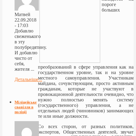
пороге
больших
Матвей
22.09.2018
- 17:03
Добавлю
свеженького
в эту
полубредятину.
И добавлю
чисто от
себя,
преобразований в сфере управления как на
жителя ...
государственном уровне, так и на уровне
местного самоуправления. Участникам
Детальніше...
майдана, сочувствующим, просто активным
гражданам, которые не участвуют в
провокационной деятельности очевидно, что
нужно полностью менять систему
Міліцейське
(государственного) управления, а не
свавілля в
отдельных людей (чиновников) занимающих
поліції
те или иные должности.
Со всех сторон, от разных политиков,
экспертов, Общественных деятелей, звучат