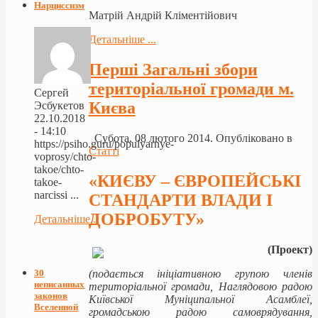
Нарциссизм
Матрій Андрій Кліментійович
Детальніше ...
Перші Загальні збори
територіальної громади м.
Сергей
Києва
Эсбукетов
22.10.2018
- 14:10
Субота, 08 лютого 2014. Опубліковано в
https://psiho.guru/populyarnye-
Статті
voprosy/chto-
takoe/chto-
«КИЄВУ – ЄВРОПЕЙСЬКІ
takoe-
narcissi ...
СТАНДАРТИ ВЛАДИ І
ДОБРОБУТУ»
Детальніше...
(Проект)
30
(подається ініціативною групою членів
неписанных
територіальної громади, Наглядовою радою
законов
Київської Муніципальної Асамблеї,
Вселенной
громадською радою самоврядування,