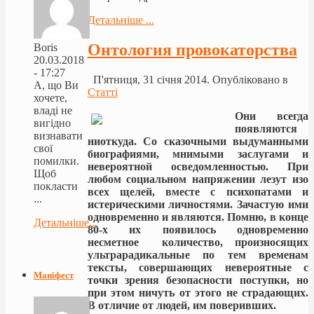
Детальніше ...
Онтология провокаторства
Boris
20.03.2018
- 17:27
П'ятниця, 31 січня 2014. Опубліковано в
А, що Ви
Статті
хочете,
владі не
Они всегда
вигідно
появляются
визнавати
ниоткуда. Со сказочными выдуманными
свої
биографиями, мнимыми заслугами и
помилки.
невероятной осведомленностью. При
Щоб
любом социальном напряжении лезут изо
покласти
всех щелей, вместе с психопатами и
...
истерическими личностями. Зачастую ими
одновременно и являются. Помню, в конце
Детальніше...
80-х их появилось одновременно
несметное количество, произносящих
ультрарадикальные по тем временам
тексты, совершающих невероятные с
Маніфест
точки зрения безопасности поступки, но
при этом ничуть от этого не страдающих.
В отличие от людей, им поверивших.