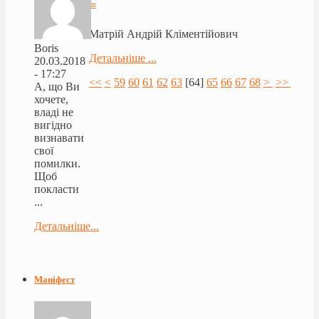
≡
Матрій Андрій Кліментійович
Boris
Детальніше ...
20.03.2018
- 17:27
<<
<
59
60
61
62
63
[
64
]
65
66
67
68
>
>>
А, що Ви
хочете,
владі не
вигідно
визнавати
свої
помилки.
Щоб
покласти
...
Детальніше...
Маніфест