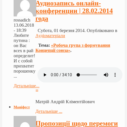
Аудиозапись онлайн-
конференции | 28.02.2014
года
rossadich
13.06.2018
- 18:39
Субота, 01 березня 2014. Опубліковано в
Любите
Аудіоматеріали
путина :
Тема:
«Робоча група з формування
он Вас
Концепції союза»
.
всех в рай
определит!
И с собой
прихватит
порошенку
...
Детальніше...
≡
Матрій Андрій Кліментійович
Маніфест
Детальніше ...
Пропозиції щодо перемоги