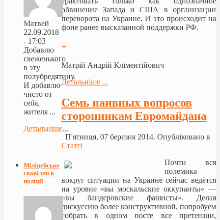
трактовать только как однозначное
обвинение Запада и США в организации
переворота на Украине. И это происходит на
Матвей
фоне ранее высказанной поддержки РФ.
22.09.2018
- 17:03
≡
Добавлю
свеженького
Матрій Андрій Кліментійович
в эту
полубредятину.
Детальніше ...
И добавлю
чисто от
Семь наивных вопросов
себя,
жителя ...
сторонникам Евромайдана
Детальніше...
П'ятниця, 07 березня 2014. Опубліковано в
Статті
Почти вся
Міліцейське
полемика
свавілля в
вокруг ситуации на Украине сейчас ведётся
поліції
на уровне «вы москальские оккупанты» —
«вы бандеровские фашисты». Делая
дискуссию более конструктивной, попробуем
собрать в одном посте все претензии,