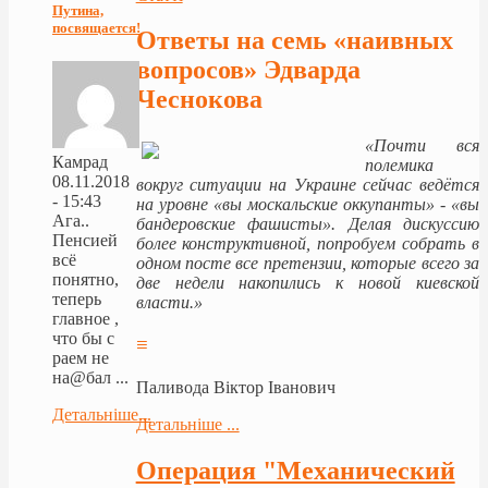
Путина,
посвящается!
Ответы на семь «наивных
вопросов» Эдварда
Чеснокова
«Почти вся
Камрад
полемика
08.11.2018
вокруг ситуации на Украине сейчас ведётся
- 15:43
на уровне «вы москальские оккупанты» - «вы
Ага..
бандеровские фашисты». Делая дискуссию
Пенсией
более конструктивной, попробуем собрать в
всё
одном посте все претензии, которые всего за
понятно,
две недели накопились к новой киевской
теперь
власти.»
главное ,
что бы с
≡
раем не
на@бал ...
Паливода Віктор Іванович
Детальніше...
Детальніше ...
Операция "Механический