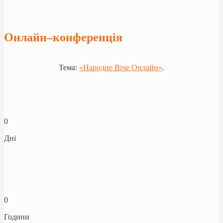
Онлайн–конференція
Тема:
«Народне Віче Онлайн»
.
0
Дні
0
Години