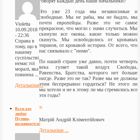
говорят каждый день наши начальники?
Что уже 23 года мы независимые и
свободные. Мы не рабы, мы не быдло, мы
почти европейцы. Разве это не самое
Violetta
прекрасное, что могло с нами случиться. Мы
10.09.2018
скинули все оковы, какие только можно
- 22:36
скинуть. Мы освободились от кровавых
Справа в
тиранов, от кровавой истории. От всего, что
тому, що в
нас связывало с "ними".
нашому
суспільстві
По нашей стране уже давно, почти четверть
немає тої
века гуляет такой воздух Свободы,
моралі, яка
Равенства, Братства, которого нет больше
повинна ...
нигде. Разве это не так? Разве мы не должны
этим беспрерывно гордиться? Не этого ли
Детальніше...
мы хотели и не к этому ли мы стремились все
эти годы?
≡
Всем кто
любит
Путина,
Матрій Андрій Кліментійович
посвящается!
Детальніше ...