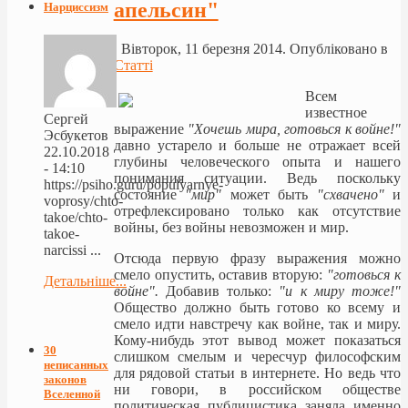
апельсин"
Нарциссизм
Вівторок, 11 березня 2014. Опубліковано в
Статті
Всем
известное
Сергей
выражение
"Хочешь мира, готовься к войне!"
Эсбукетов
давно устарело и больше не отражает всей
22.10.2018
глубины человеческого опыта и нашего
- 14:10
понимания ситуации. Ведь поскольку
https://psiho.guru/populyarnye-
состояние
"мир"
может быть
"схвачено"
и
voprosy/chto-
отрефлексировано только как отсутствие
takoe/chto-
войны, без войны невозможен и мир.
takoe-
narcissi ...
Отсюда первую фразу выражения можно
смело опустить, оставив вторую:
"готовься к
Детальніше...
войне".
Добавив только:
"и к миру тоже!"
Общество должно быть готово ко всему и
смело идти навстречу как войне, так и миру.
Кому-нибудь этот вывод может показаться
30
слишком смелым и чересчур философским
неписанных
для рядовой статьи в интернете. Но ведь что
законов
ни говори, в российском обществе
Вселенной
политическая публицистика заняла именно