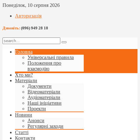
Понеділок, 10 серпня 2026
Авторизація
Дзвоніть:
(096) 949 28 18
Головна
Універсальні правила
Положення про
взаємодію
Хто ми?
Матеріали
Документи
Відеоматеріали
Аудіоматеріали
Наші ініціативи
Проекти
Новини
Анонси
Регулярні заходи
Статті
Контакти