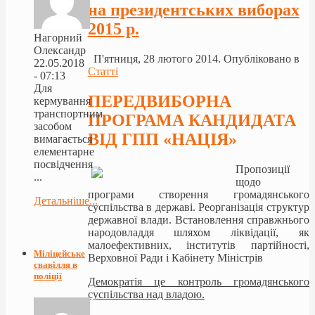
на президентських виборах
2015 р.
Нагорний
Олександр
П'ятниця, 28 лютого 2014. Опубліковано в
22.05.2018
Статті
- 07:13
Для
ПЕРЕДВИБОРНА
кермування
транспортним
ПРОГРАМА КАНДИДАТА
засобом
ВІД ГПП «НАЦІЯ»
вимагається
елементарне
посвідчення
Пропозиції
...
щодо
програми створення громадянського
Детальніше...
суспільства в державі. Реорганізація структур
державної влади. Встановлення справжнього
народовладдя шляхом ліквідації, як
малоефективних, інститутів партійності,
Міліцейське
Верховної Ради і Кабінету Міністрів
свавілля в
поліції
Демократія це контроль громадянського
суспільства над владою.