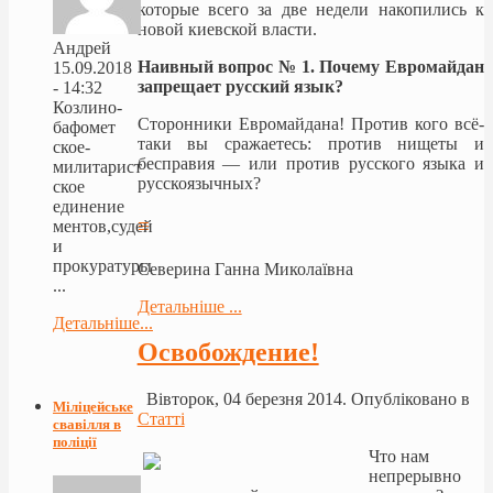
которые всего за две недели накопились к
новой киевской власти.
Андрей
Наивный вопрос № 1. Почему Евромайдан
15.09.2018
запрещает русский язык?
- 14:32
Козлино-
Сторонники Евромайдана! Против кого всё-
бафомет
таки вы сражаетесь: против нищеты и
ское-
бесправия — или против русского языка и
милитарист
русскоязычных?
ское
единение
≡
ментов,судей
и
прокуратуры
Северина Ганна Миколаївна
...
Детальніше ...
Детальніше...
Освобождение!
Вівторок, 04 березня 2014. Опубліковано в
Міліцейське
Статті
свавілля в
поліції
Что нам
непрерывно