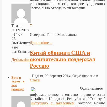
то социальное место, которое у древних
греков было отведено философии.
≡
Томас
30.09.2018
- 14:07
Северина Ганна Миколаївна
25.
Детальніше ...
ВытИснится,
а не
вытЕснится.
Китай обвинил США и
окончательно поддержал
Детальніше...
Россию
Неділя, 09 березня 2014. Опубліковано в
Вата и
Статті
укроп – в
чем
Официальное
разница?
информационное агентство правительства
Китайской Народной Республики "Синьхуа"
выступило с заявлением
, которое можно