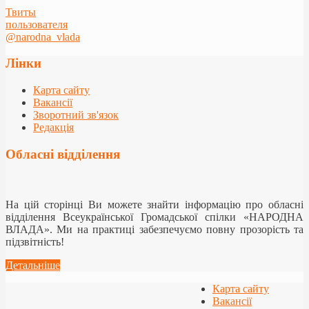
Твиты
пользователя
@narodna_vlada
Лінки
Карта сайту
Вакансії
Зворотний зв'язок
Редакція
Обласні відділення
На цій сторінці Ви можете знайти інформацію про обласні
відділення Всеукраїнської Громадської спілки «НАРОДНА
ВЛАДА». Ми на практиці забезпечуємо повну прозорість та
підзвітність!
Детальніше
Карта сайту
Вакансії