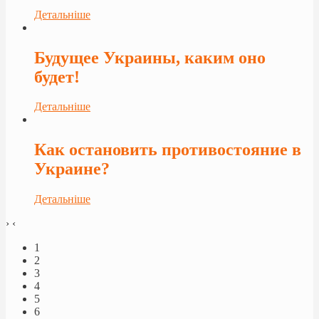
Детальніше
Будущее Украины, каким оно
будет!
Детальніше
Как остановить противостояние в
Украине?
Детальніше
›
‹
1
2
3
4
5
6