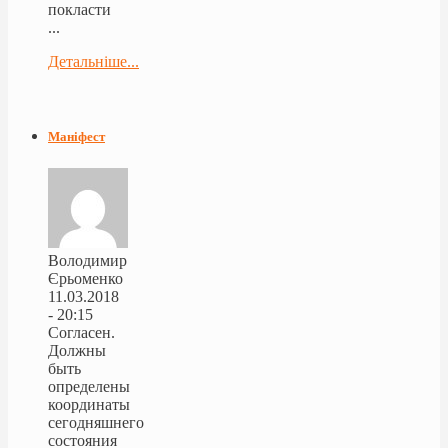
покласти
...
Детальніше...
Маніфест
Володимир
Єрьоменко
11.03.2018
- 20:15
Согласен.
Должны
быть
определены
координаты
сегодняшнего
состояния