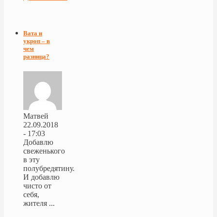
Вата и
укроп – в
чем
разница?
Матвей
22.09.2018
- 17:03
Добавлю
свеженького
в эту
полубредятину.
И добавлю
чисто от
себя,
жителя ...