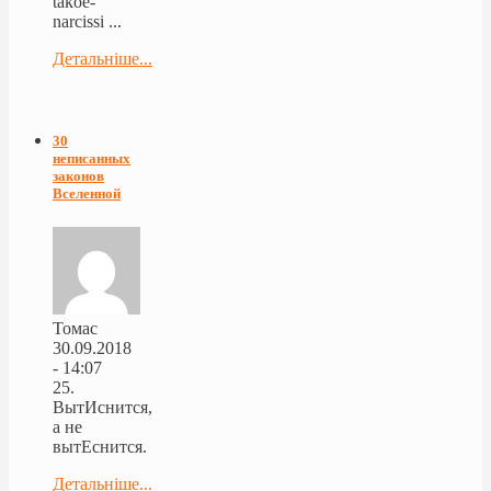
takoe-
narcissi ...
Детальніше...
30
неписанных
законов
Вселенной
Томас
30.09.2018
- 14:07
25.
ВытИснится,
а не
вытЕснится.
Детальніше...