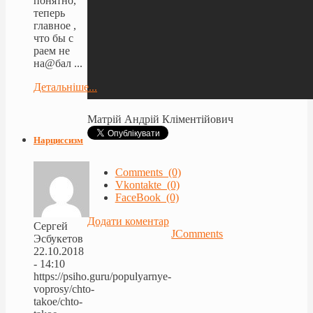
понятно,
теперь
главное ,
что бы с
раем не
на@бал ...
Детальніше...
Матрій Андрій Кліментійович
Нарциссизм
Comments (0)
Vkontakte (0)
FaceBook (0)
Додати коментар
Сергей
JComments
Эсбукетов
22.10.2018
- 14:10
https://psiho.guru/populyarnye-
voprosy/chto-
takoe/chto-