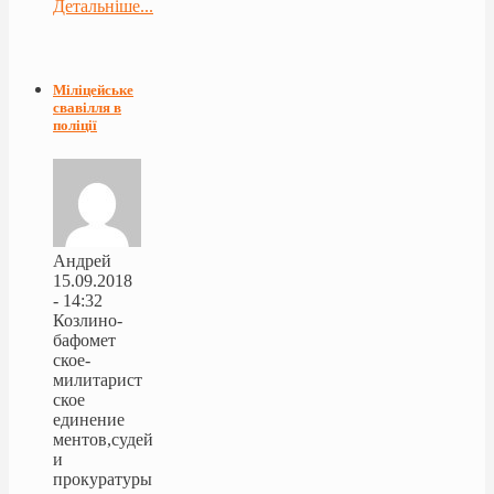
Детальніше...
Міліцейське
свавілля в
поліції
Андрей
15.09.2018
- 14:32
Козлино-
бафомет
ское-
милитарист
ское
единение
ментов,судей
и
прокуратуры