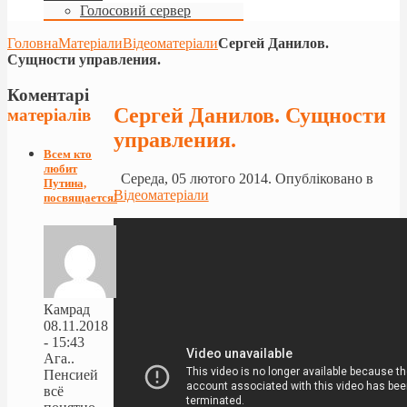
Голосовий сервер
Головна
Матеріали
Відеоматеріали
Сергей Данилов.
Сущности управления.
Коментарі
Сергей Данилов. Сущности
матеріалів
управления.
Всем кто
любит
Середа, 05 лютого 2014. Опубліковано в
Путина,
Відеоматеріали
посвящается!
Камрад
08.11.2018
- 15:43
Ага..
Пенсией
всё