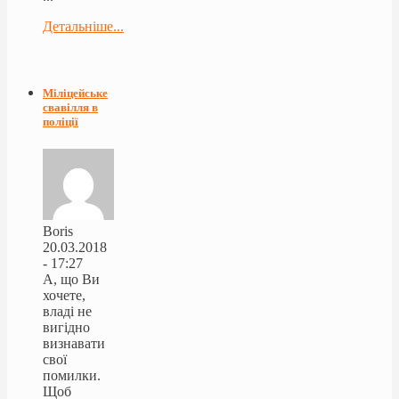
Детальніше...
Міліцейське
свавілля в
поліції
Boris
20.03.2018
- 17:27
А, що Ви
хочете,
владі не
вигідно
визнавати
свої
помилки.
Щоб