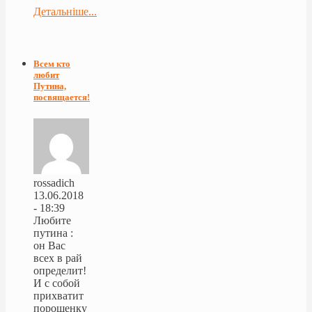
Детальніше...
Всем кто
любит
Путина,
посвящается!
rossadich
13.06.2018
- 18:39
Любите
путина :
он Вас
всех в рай
определит!
И с собой
прихватит
порошенку