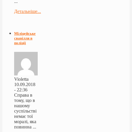
...
Детальніше...
Міліцейське
свавілля в
поліції
Violetta
10.09.2018
- 22:36
Справа в
тому, що в
нашому
суспільстві
немає тої
моралі, яка
повинна ...