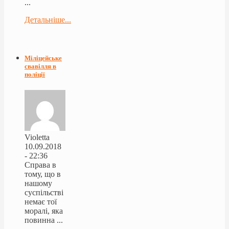
...
Детальніше...
Міліцейське
свавілля в
поліції
Violetta
10.09.2018
- 22:36
Справа в
тому, що в
нашому
суспільстві
немає тої
моралі, яка
повинна ...