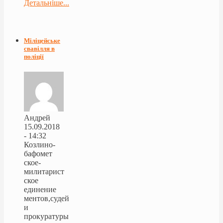
Детальніше...
Міліцейське
свавілля в
поліції
Андрей
15.09.2018
- 14:32
Козлино-
бафомет
ское-
милитарист
ское
единение
ментов,судей
и
прокуратуры