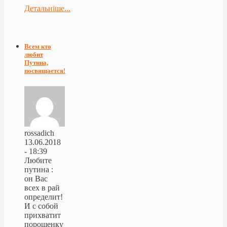
Детальніше...
Всем кто
любит
Путина,
посвящается!
rossadich
13.06.2018
- 18:39
Любите
путина :
он Вас
всех в рай
определит!
И с собой
прихватит
порошенку