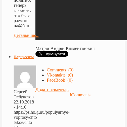
понятно,
теперь
главное ,
что бы с
раем не
на@бал ...
Детальніше...
Матрій Андрій Кліментійович
Нарциссизм
Comments (0)
Vkontakte (0)
FaceBook (0)
Додати коментар
Сергей
JComments
Эсбукетов
22.10.2018
- 14:10
https://psiho.guru/populyarnye-
voprosy/chto-
takoe/chto-