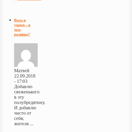
Вата и
укроп – в
чем
разница?
Матвей
22.09.2018
- 17:03
Добавлю
свеженького
в эту
полубредятину.
И добавлю
чисто от
себя,
жителя ...