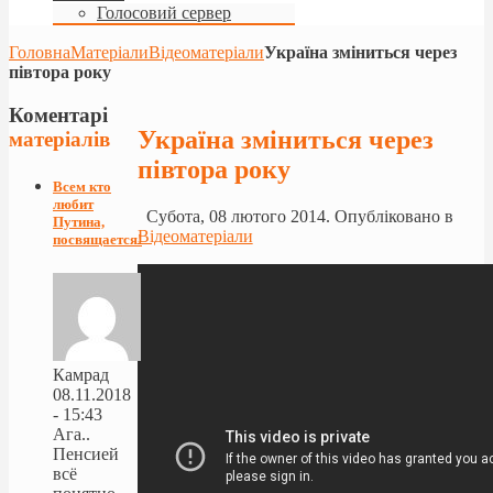
Голосовий сервер
Головна
Матеріали
Відеоматеріали
Україна зміниться через
півтора року
Коментарі
Україна зміниться через
матеріалів
півтора року
Всем кто
любит
Субота, 08 лютого 2014. Опубліковано в
Путина,
Відеоматеріали
посвящается!
Камрад
08.11.2018
- 15:43
Ага..
Пенсией
всё