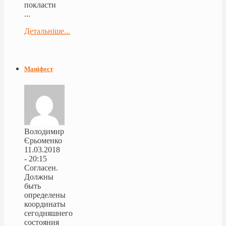
покласти
...
Детальніше...
Маніфест
Володимир
Єрьоменко
11.03.2018
- 20:15
Согласен.
Должны
быть
определены
координаты
сегодняшнего
состояния