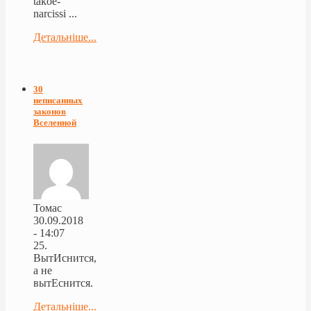
takoe-
narcissi ...
Детальніше...
30
неписанных
законов
Вселенной
Томас
30.09.2018
- 14:07
25.
ВытИснится,
а не
вытЕснится.
Детальніше...