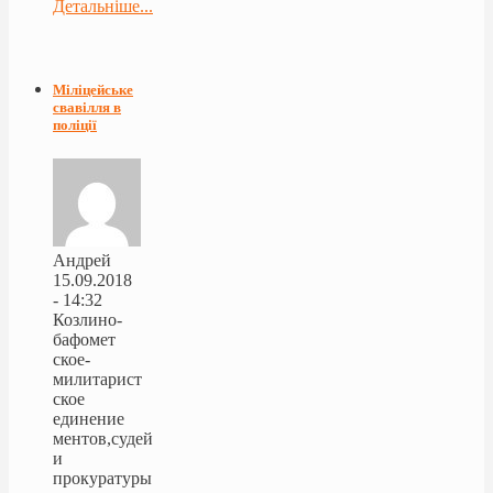
Детальніше...
Міліцейське
свавілля в
поліції
Андрей
15.09.2018
- 14:32
Козлино-
бафомет
ское-
милитарист
ское
единение
ментов,судей
и
прокуратуры