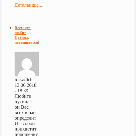
Детальніше...
Всем кто
любит
Путина,
посвящается!
rossadich
13.06.2018
- 18:39
Любите
путина :
он Вас
всех в рай
определит!
И с собой
прихватит
порошенку