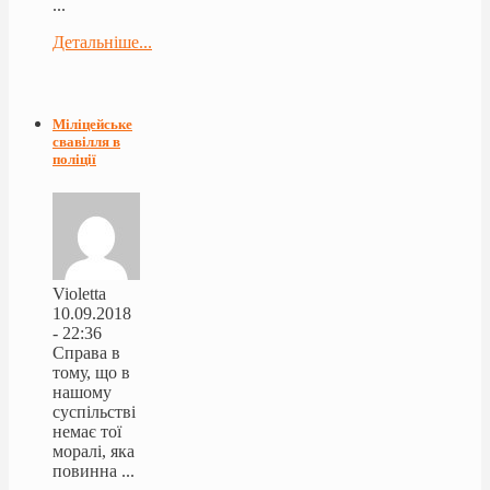
...
Детальніше...
Міліцейське
свавілля в
поліції
Violetta
10.09.2018
- 22:36
Справа в
тому, що в
нашому
суспільстві
немає тої
моралі, яка
повинна ...