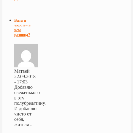
Вата и
укроп – в
чем
разница?
Матвей
22.09.2018
- 17:03
Добавлю
свеженького
в эту
полубредятину.
И добавлю
чисто от
себя,
жителя ...