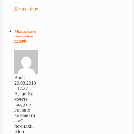
Детальніше...
Міліцейське
свавілля в
поліції
Boris
20.03.2018
- 17:27
А, що Ви
хочете,
владі не
вигідно
визнавати
свої
помилки.
Щоб