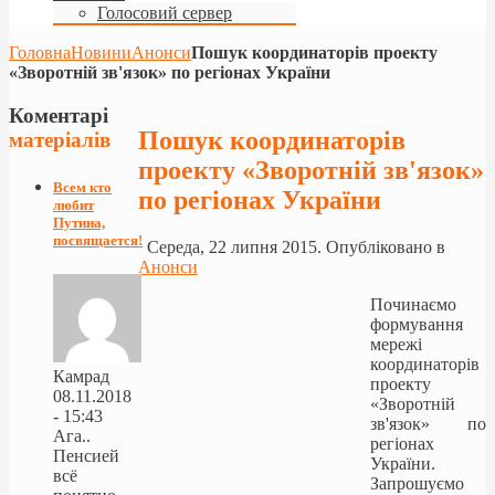
Голосовий сервер
Головна
Новини
Анонси
Пошук координаторів проекту
«Зворотній зв'язок» по регіонах України
Коментарі
Пошук координаторів
матеріалів
проекту «Зворотній зв'язок»
Всем кто
по регіонах України
любит
Путина,
посвящается!
Середа, 22 липня 2015. Опубліковано в
Анонси
Починаємо
формування
мережі
координаторів
Камрад
проекту
08.11.2018
«Зворотній
- 15:43
зв'язок» по
Ага..
регіонах
Пенсией
України.
всё
Запрошуємо