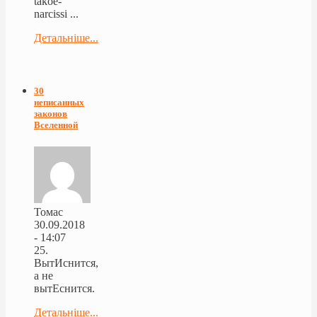
takoe-
narcissi ...
Детальніше...
30
неписанных
законов
Вселенной
Томас
30.09.2018
- 14:07
25.
ВытИснится,
а не
вытЕснится.
Детальніше...