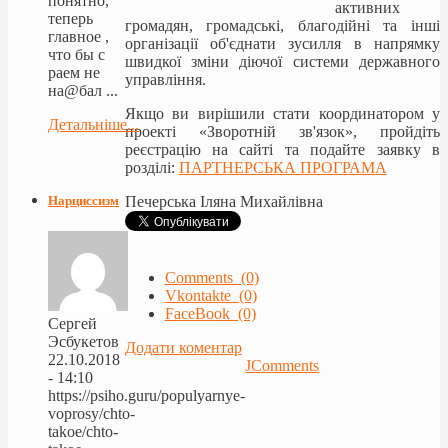
понятно,
активних
теперь
громадян, громадські, благодійні та інші
главное ,
організації об'єднати зусилля в напрямку
что бы с
швидкої зміни діючої системи державного
раем не
управління.
на@бал ...
Якщо ви вирішили стати координатором у
Детальніше...
проекті «Зворотній зв'язок», пройдіть
реєстрацію на сайті та подайте заявку в
розділі:
ПАРТНЕРСЬКА ПРОГРАМА
Нарциссизм
Печерська Іляна Михайлівна
Comments (0)
Vkontakte (0)
FaceBook (0)
Сергей
Эсбукетов
Додати коментар
22.10.2018
JComments
- 14:10
https://psiho.guru/populyarnye-
voprosy/chto-
takoe/chto-