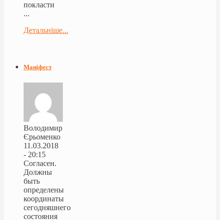
покласти
...
Детальніше...
Маніфест
Володимир
Єрьоменко
11.03.2018
- 20:15
Согласен.
Должны
быть
определены
координаты
сегодняшнего
состояния