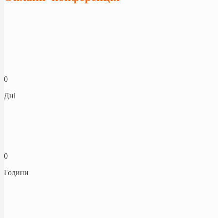
0
Дні
0
Години