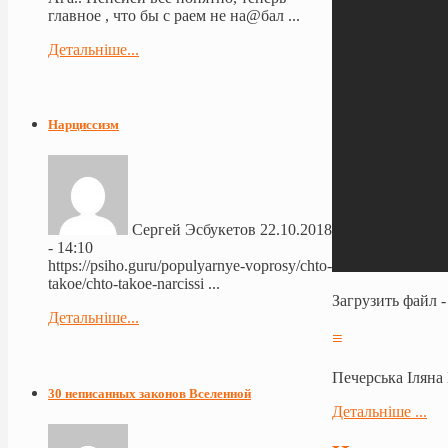
главное , что бы с раем не на@бал ...
Детальніше...
Нарциссизм
Сергей Эсбукетов
22.10.2018
- 14:10
https://psiho.guru/populyarnye-voprosy/chto-
takoe/chto-takoe-narcissi ...
Загрузить файл 
Детальніше...
≡
Печерська Іляна
30 неписанных законов Вселенной
Детальніше ...