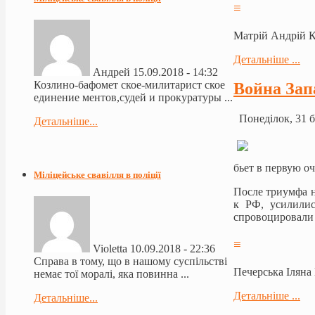
≡
Матрій Андрій 
Детальніше ...
Андрей
15.09.2018 - 14:32
Козлино-бафомет ское-милитарист ское
Война Зап
единение ментов,судей и прокуратуры ...
Понеділок, 31 б
Детальніше...
бьет в первую о
Міліцейське свавілля в поліції
После триумфа н
к РФ, усилилис
спровоцировали 
≡
Violetta
10.09.2018 - 22:36
Справа в тому, що в нашому суспільстві
Печерська Іляна
немає тої моралі, яка повинна ...
Детальніше ...
Детальніше...