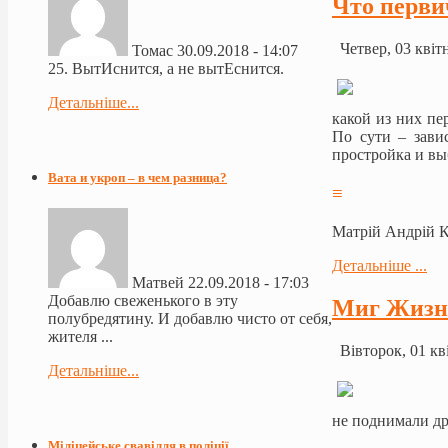
Что перви
Четвер, 03 квіт
Томас
30.09.2018 - 14:07
25. ВытИснится, а не вытЕснится.
Детальніше...
какой из них пе
По сути – зави
простройка и вы
Вата и укроп – в чем разница?
≡
Матрій Андрій 
Детальніше ...
Матвей
22.09.2018 - 17:03
Добавлю свеженького в эту
Миг Жизн
полубредятину. И добавлю чисто от себя,
жителя ...
Вівторок, 01 кв
Детальніше...
не поднимали дру
Міліцейське свавілля в поліції