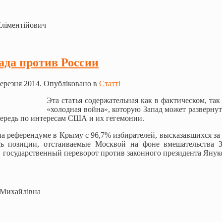
Кліментійович
ада против России
ерезня 2014. Опубліковано в
Статті
Эта статья содержательная как в фактическом, так
«холодная война», которую Запад может разверну
чередь по интересам США и их гегемонии.
а референдуме в Крыму с 96,7% избирателей, высказавшихся за
ь позиции, отстаиваемые Москвой на фоне вмешательства З
государственный переворот против законного президента Янук
 Михайлівна