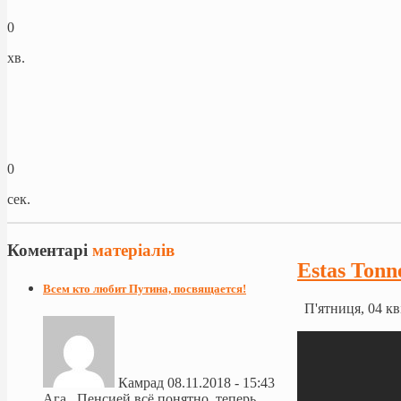
0
хв.
0
сек.
Коментарі
матеріалів
Estas Tonn
Всем кто любит Путина, посвящается!
П'ятниця, 04 кв
Камрад
08.11.2018 - 15:43
Ага.. Пенсией всё понятно, теперь