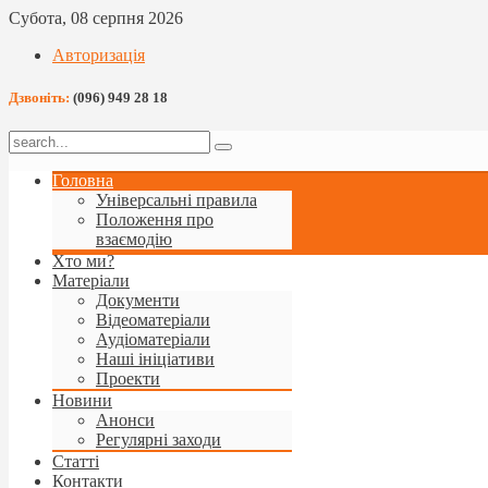
Субота, 08 серпня 2026
Авторизація
Дзвоніть:
(096) 949 28 18
Головна
Універсальні правила
Положення про
взаємодію
Хто ми?
Матеріали
Документи
Відеоматеріали
Аудіоматеріали
Наші ініціативи
Проекти
Новини
Анонси
Регулярні заходи
Статті
Контакти