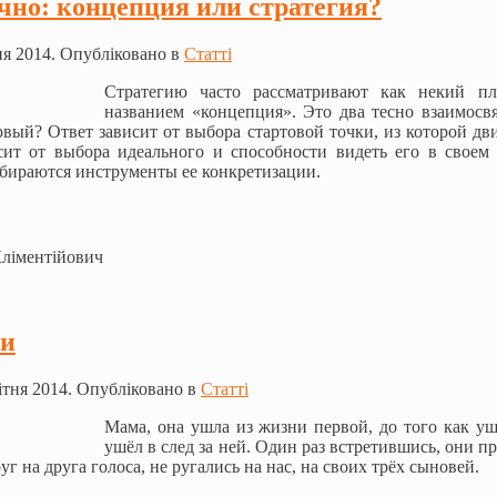
чно: концепция или стратегия?
ня 2014. Опубліковано в
Статті
Стратегию часто рассматривают как некий пл
названием «концепция». Это два тесно взаимосв
рвый? Ответ зависит от выбора стартовой точки, из которой дв
сит от выбора идеального и способности видеть его в своем 
бираются инструменты ее конкретизации.
Кліментійович
и
ітня 2014. Опубліковано в
Статті
Мама, она ушла из жизни первой, до того как уш
ушёл в след за ней. Один раз встретившись, они п
г на друга голоса, не ругались на нас, на своих трёх сыновей.