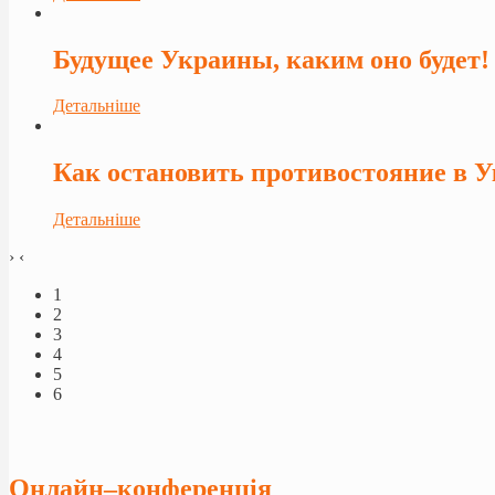
Будущее Украины, каким оно будет!
Детальніше
Как остановить противостояние в 
Детальніше
›
‹
1
2
3
4
5
6
Онлайн–конференція