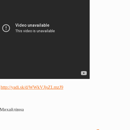
-
http://yadi.sk/d/WWkVJjsZLmzJ9
 Михайлівна