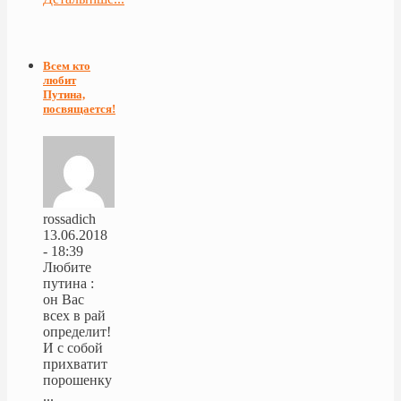
Всем кто
любит
Путина,
посвящается!
rossadich
13.06.2018
- 18:39
Любите
путина :
он Вас
всех в рай
определит!
И с собой
прихватит
порошенку
...