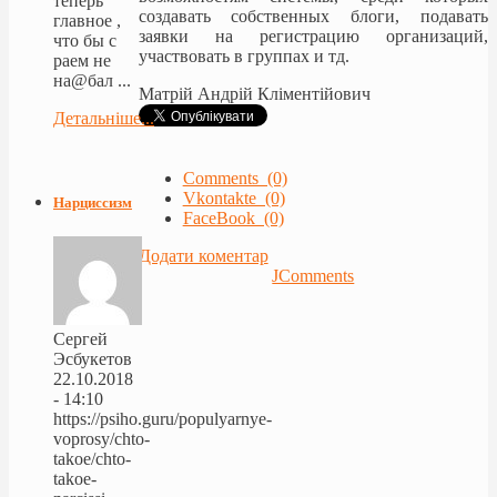
теперь
создавать собственных блоги, подавать
главное ,
заявки на регистрацию организаций,
что бы с
участвовать в группах и тд.
раем не
на@бал ...
Матрій Андрій Кліментійович
Детальніше...
Comments (0)
Vkontakte (0)
Нарциссизм
FaceBook (0)
Додати коментар
JComments
Сергей
Эсбукетов
22.10.2018
- 14:10
https://psiho.guru/populyarnye-
voprosy/chto-
takoe/chto-
takoe-