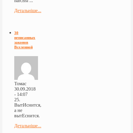
narcissi ...
Детальніше...
30
неписанных
законов
Вселенной
Томас
30.09.2018
- 14:07
25.
ВытИснится,
а не
вытЕснится.
Детальніше...