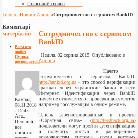
Голосовий сервер
Головна
Новини
Анонси
Сотрудничество с сервисом BankID
Коментарі
Сотрудничество с сервисом
матеріалів
BankID
Всем кто
любит
Неділя, 02 серпня 2015. Опубліковано в
Путина,
Анонси
посвящается!
Начато
сотрудничество с сервисом BankID:
http://bankid.org.ua
– это способ верификации
граждан через украинские банки в сети
Интернет. Идентификация через BankID
ничем не отличается от проверки документов
Камрад
например госслужащим в очном режиме.
08.11.2018
- 15:43
Теперь зарегистрированные в проекте
Ага..
«Обратная связь» (
http://feedback.org.ua
)
Пенсией
пользователи могут пройти аутентификацию
всё
и получить доступ к расширенным
понятно,
возможностям системы, среди которых