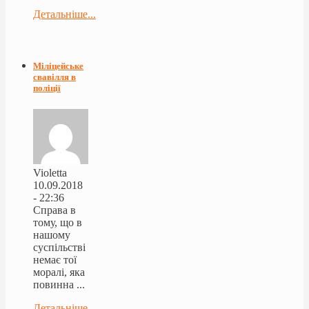
Детальніше...
Міліцейське
свавілля в
поліції
Violetta
10.09.2018
- 22:36
Справа в
тому, що в
нашому
суспільстві
немає тої
моралі, яка
повинна ...
Детальніше...