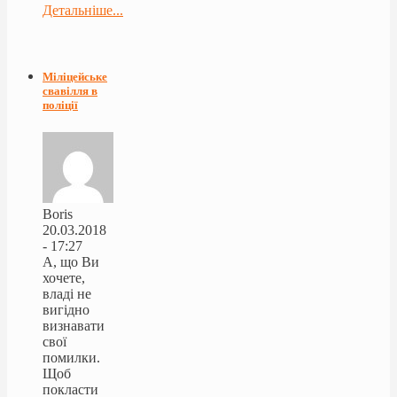
Детальніше...
Міліцейське
свавілля в
поліції
Boris
20.03.2018
- 17:27
А, що Ви
хочете,
владі не
вигідно
визнавати
свої
помилки.
Щоб
покласти