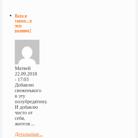
Вата и
укроп – в
чем
разница?
Матвей
22.09.2018
- 17:03
Добавлю
свеженького
в эту
полубредятину.
И добавлю
чисто от
себя,
жителя ...
Детальніше...