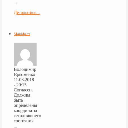
...
Детальніше...
Маніфест
Володимир
Єрьоменко
11.03.2018
- 20:15
Согласен.
Должны
быть
определены
координаты
сегодняшнего
состояния
...