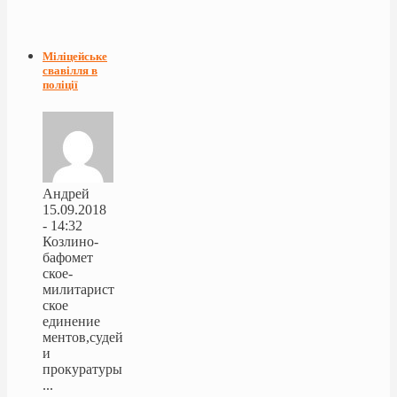
Міліцейське
свавілля в
поліції
Андрей
15.09.2018
- 14:32
Козлино-
бафомет
ское-
милитарист
ское
единение
ментов,судей
и
прокуратуры
...